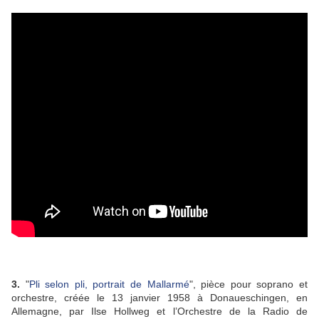
3.
"
Pli selon pli, portrait de Mallarmé
", pièce pour soprano et
orchestre, créée le 13 janvier 1958 à Donaueschingen, en
Allemagne, par Ilse Hollweg et l’Orchestre de la Radio de