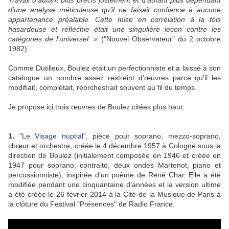
Travail d’autant plus précis justement et d’autant plus dépendant
d’une analyse méticuleuse qu’il ne faisait confiance à aucune
appartenance préalable. Cette mise en corrélation à la fois
hasardeuse et réfléchie était une singulière leçon contre les
catégories de l’universel. »
("Nouvel Observateur" du 2 octobre
1982).
Comme Dutilleux, Boulez était un perfectionniste et a laissé à son
catalogue un nombre assez restreint d’œuvres parce qu’il les
modifiait, complétait, réorchestrait souvent au fil du temps.
Je propose ici trois œuvres de Boulez citées plus haut.
1.
"
Le Visage nuptial
", pièce pour soprano, mezzo-soprano,
chœur et orchestre, créée le 4 décembre 1957 à Cologne sous la
direction de Boulez (initialement composée en 1946 et créée en
1947 pour soprano, contralto, deux ondes Martenot, piano et
percussionniste), inspirée d’un poème de René Char. Elle a été
modifiée pendant une cinquantaine d’années et la version ultime
a été créée le 26 février 2014 à la Cité de la Musique de Paris à
la clôture du Festival "Présences" de Radio France.