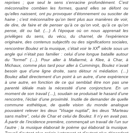
reprises ; que seul le sens s’enracine profondément. C’est
méconnaître combien les formes, quand elles se défont ou
qu’elles naissent, ont pu provoquer d’étonnement ou susciter de
haine ; c’est méconnaître qu’on tient plus aux manières de voir,
de dire, de faire et de penser qu’à ce qu’on voit, qu’à ce qu’on
pense, dit ou fait. (…) À l’époque où on nous apprenait les
privilèges du sens, du vécu, du charnel, de l’expérience
originaire, des contenus subjectifs ou des significations sociales,
e
rencontrer Boulez et la musique, c’était voir le XX
siècle sous un
angle qui n’était pas familier : celui d’une longue bataille autour
du "formel" (…). Pour aller à Mallarmé, à Klee, à Char, à
Michaux, comme plus tard pour aller à Cummings, Boulez n’avait
besoin que d’une ligne droite, sans détour ni médiation. (…)
Boulez allait directement d’un point à un autre, d’une expérience
à une autre, en fonction de ce qui semblait être non pas une
parenté idéale mais la nécessité d’une conjoncture. En un
moment de son travail (…), soudain se produisait le hasard d’une
rencontre, l’éclair d’une proximité. Inutile de demander de quelle
commune esthétique, de quelle vision du monde analogue
pouvaient relever les deux "Visage nuptial", les deus "Marteau
sans maître", celui de Char et celui de Boulez. Il n’y en avait pas.
À partir de l’incidence première, commençait un travail de l’un sur
l’autre ; la musique élaborait le poème qui élaborait la musique.