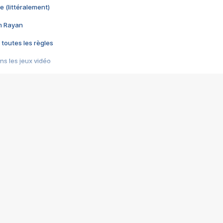
e (littéralement)
im Rayan
 toutes les règles
s les jeux vidéo
us choquant de Rockstar ? - Le scandale BULLY
e plus moche de Steam
du RÊVE tourne au CAUCHEMAR
pendant 8 heures
it… à tort
umiliés par un jeu vidéo
ire - Final Fantasy 8
ti un empire - Age of Empires
story DOFUS