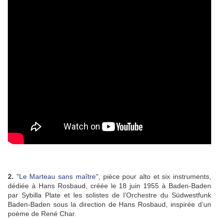
2.
"
Le Marteau sans maître
", pièce pour alto et six instruments,
dédiée à Hans Rosbaud, créée le 18 juin 1955 à Baden-Baden
par Sybilla Plate et les solistes de l’Orchestre du Südwestfunk
Baden-Baden sous la direction de Hans Rosbaud, inspirée d’un
poème de René Char.