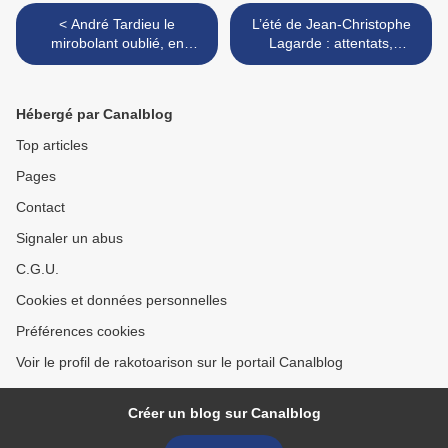
< André Tardieu le
L’été de Jean-Christophe
mirobolant oublié, en
Lagarde : attentats,
avance de deux
présidentielle, FN, Europe,
républiques
Macron… >
Hébergé par Canalblog
Top articles
Pages
Contact
Signaler un abus
C.G.U.
Cookies et données personnelles
Préférences cookies
Voir le profil de rakotoarison sur le portail Canalblog
Créer un blog sur Canalblog