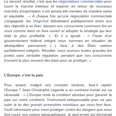
Le second résultat, c’est que les
négociations commerciales
pour
ouvrir le marché intérieur et espérer en retour de nouveaux
marchés d’exportation n’ont jamais été menées de manière saine
et équitable :
« À chaque fois qu’une négociation commerciale
s’engageait, les
Vingt-huit
débattaient publiquement entre eux
des objectifs à se fixer, laissant nos concurrents communs lire en
nous comme dans un livre ouvert et adopter la stratégie qui leur
était la plus profitable. »
. Et il a ajouté :
« Faute d’un
gouvernement fédéral intégré nous sommes en situation de
déséquilibre permanent (…) face à des États nations
parfaitement intégrés. Résultat, nous ouvrons toutes grandes les
portes sans véritable régulation, pendant que nos concurrents
trouvent le plus souvent des biais pour se protéger. »
.
L’Europe, c’est la paix
Pour autant, malgré ces constats sévères, faut-il rejeter
l’Europe ? Jean-Christophe Lagarde a au contraire insisté sur sa
nécessité :
« L’Europe reste la condition absolue pour garantir la
paix sur notre continent, l’instrument indispensable pour ne pas
subir la loi des
grands ensembles mondiaux
qui nous font face,
l’outil nécessaire pour nous protéger contre les dangers que nous
font courir nos voisins géographiques, le seul projet qui donnerait