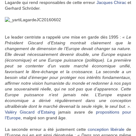
Lagarde qui rend responsables de cette erreur
Jacques Chirac
et
Gerhard Schröder.
Le leader centriste a rappelé une mise en garde dès 1995 :
« Le
Président Giscard d’Estaing montrait clairement que le
changement de dimension de l’Europe devait changer sa nature.
Elle devait nécessairement devenir double, une Europe espace
(économique) et une Europe puissance (politique). La première
peut se contenter d’un vaste marché économique unifié,
favorisant le libre-échange et la croissance. La seconde a un
besoin vital d’émerger pour protéger nos intérêts fondamentaux,
affirmer notre vision humaniste du monde et redonner à nos pays
une souveraineté réelle, qui ne soit pas que d’apparence. Cette
Europe puissance n’est jamais née. L’Europe espace
économique a dérivé régulièrement dans une conception
ultralibérale dont le marché devenait la seule règle, le seul but. »
.
Valéry Giscard d’Estaing
jamais avare de
propositions pour
l’Europe
, malgré son grand âge.
La seconde erreur a été justement cette
conception libérale
de
l’Europe qui en est ainsi dénaturée :
« Dans son essence même