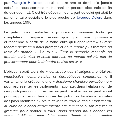
par
François Hollande
depuis quatre ans et demi, n’a jamais
existé, et nous sommes maintenant en période électorale de fin
du quinquennat. C’est très décevant de la part de celui qui était le
parlementaire socialiste le plus proche de
Jacques Delors
dans
les années 1990.
Le patron des centristes a proposé un nouveau traité qui
compléterait l’espace économique par une puissance
européenne à partir de la zone euro qu’il appellerait
« Europe
fédérée destinée à nous protéger et nous rendre plus fort face au
reste du monde »
. L’euro :
« C’est la seconde monnaie au
monde, mais c’est la seule monnaie au monde qui n’a pas de
gouvernement pour la défendre et s’en servir. »
.
L’objectif serait alors de
« construire des stratégies monétaires,
industrielles, commerciales et énergétiques communes »
. Il
verrait ainsi la création d’une
« deuxième chambre européenne »
pour représenter les parlements nationaux dans l’élaboration de
ces politiques communes, un serpent fiscal et un serpent social
pour rapprocher ou harmoniser les politiques fiscales et sociales
des pays membres :
« Nous devons tourner le dos au tout libéral,
au culte de la concurrence interne afin que celle-ci soit régulée et
graduée pour profiter à tous. Nous devons nous donner les
armes juridiques pour faire payer l’impôt à ces grandes