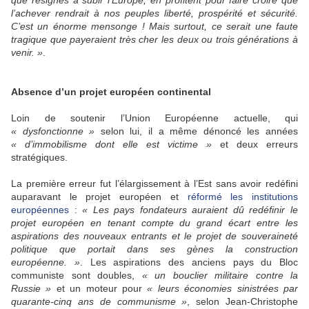
que résignés à subir l’Europe, en profitent pour faire croire que
l’achever rendrait à nos peuples liberté, prospérité et sécurité.
C’est un énorme mensonge ! Mais surtout, ce serait une faute
tragique que payeraient très cher les deux ou trois générations à
venir. »
.
Absence d’un projet européen continental
Loin de soutenir l’Union Européenne actuelle, qui
« dysfonctionne »
selon lui, il a même dénoncé les années
« d’immobilisme dont elle est victime »
et deux erreurs
stratégiques.
La première erreur fut l’élargissement à l’Est sans avoir redéfini
auparavant le projet européen et
réformé les institutions
européennes
:
« Les pays fondateurs auraient dû redéfinir le
projet européen en tenant compte du grand écart entre les
aspirations des nouveaux entrants et le projet de souveraineté
politique que portait dans ses gènes la construction
européenne. »
. Les aspirations des anciens pays du Bloc
communiste sont doubles,
« un bouclier militaire contre la
Russie »
et un moteur pour
« leurs économies sinistrées par
quarante-cinq ans de communisme »
, selon Jean-Christophe