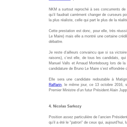
NKM a surtout reproché à ses concurrents de vou
qu’il faudrait carrément changer de curseurs p
la plus réaliste, celle qui part le plus de la réalit
Cette prestation est donc, pour elle, très réuss
Le Maire) mais elle a montré une certaine crédi
débattre.
Je reste d’ailleurs convaincu que si sa victoi
raisons), c’est elle, de tous les candidats, q
Manuel Valls et Arnaud Montebourg lors de la p
candidature de Bruno Le Maire s’est effondrée 
Elle sera une candidate redoutable à Mati
Raffarin
, le même jour, ce 13 octobre 2016,
Premier Ministre d’un futur Président Alain Ju
4. Nicolas Sarkozy
Position assez particulière de l’ancien Présiden
qu’il a été le "patron" de ceux qui, aujourd’hui, l