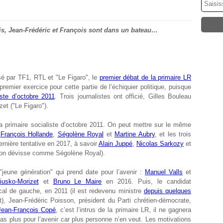
ois, Jean-Frédéric et François sont dans un bateau…
isé par TF1, RTL et "Le Figaro", le
premier débat de la primaire LR
e premier exercice pour cette partie de l’échiquier politique, puisque
iste d’octobre 2011
. Trois journalistes ont officié, Gilles Bouleau
et ("Le Figaro").
la primaire socialiste d’octobre 2011. On peut mettre sur le même
r
François Hollande
,
Ségolène Royal
et
Martine Aubry
, et les trois
dernière tentative en 2017, à savoir
Alain Juppé
,
Nicolas Sarkozy
et
llon dévisse comme Ségolène Royal).
"jeune génération" qui prend date pour l’avenir :
Manuel Valls
et
iusko-Morizet
et
Bruno Le Maire
en 2016. Puis, le candidat
ical de gauche, en 2011 (il est redevenu ministre
depuis quelques
), Jean-Frédéric Poisson, président du Parti chrétien-démocrate,
Jean-François Copé
, c’est l’intrus de la primaire LR, il ne gagnera
 pas plus pour l’avenir car plus personne n’en veut. Les motivations