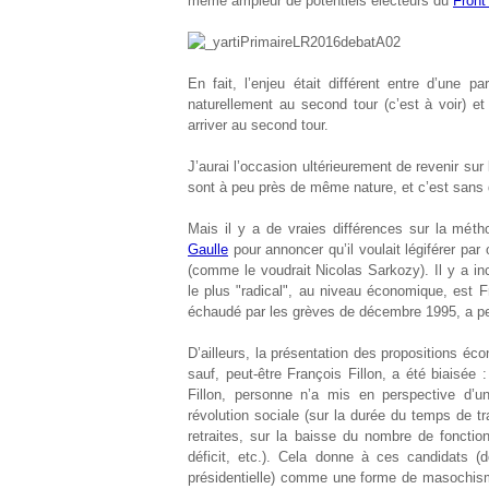
même ampleur de potentiels électeurs du
Front
En fait, l’enjeu était différent entre d’une p
naturellement au second tour (c’est à voir) et
arriver au second tour.
J’aurai l’occasion ultérieurement de revenir su
sont à peu près de même nature, et c’est sans d
Mais il y a de vraies différences sur la mét
Gaulle
pour annoncer qu’il voulait légiférer par
(comme le voudrait Nicolas Sarkozy). Il y a i
le plus "radical", au niveau économique, est F
échaudé par les grèves de décembre 1995, a peu
D’ailleurs, la présentation des propositions éco
sauf, peut-être François Fillon, a été biaisée 
Fillon, personne n’a mis en perspective d’une
révolution sociale (sur la durée du temps de tra
retraites, sur la baisse du nombre de fonctio
déficit, etc.). Cela donne à ces candidats (do
présidentielle) comme une forme de masochisme 