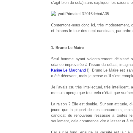
s’agit bien de cela) sans expliquer les raisons e
Contentons-nous donc ici, très modestement, de
et faisons le tour des sept candidats, par ordre
1. Bruno Le Maire
Seul homme ayant volontairement délaissé sa
séance improvisée à l’issue du débat, imagina
Karine Le Marchand
!), Bruno Le Maire est san
a été décevant, mais je pense qu’il s’est comp
Je l’avais cru très intellectuel, très intelligent
me suis aperçu que tout cela n’était que surfac
La raison ? Elle est double. Sur son attitude, d’
jeune que la plupart de ses concurrents, mais
candidat du renouveau ressassé à toutes le
seulement, cela commence vite à lasser et à éne
Car sur le fond, ensuite, la vacuité est là : à