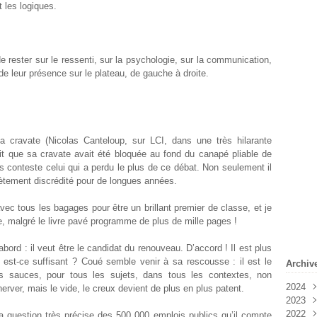
t les logiques.
 rester sur le ressenti, sur la psychologie, sur la communication,
 de leur présence sur le plateau, de gauche à droite.
 cravate (Nicolas Canteloup, sur LCI, dans une très hilarante
it que sa cravate avait été bloquée au fond du canapé pliable de
s conteste celui qui a perdu le plus de ce débat. Non seulement il
lètement discrédité pour de longues années.
, avec tous les bagages pour être un brillant premier de classe, et je
e, malgré le livre pavé programme de plus de mille pages !
abord : il veut être le candidat du renouveau. D’accord ! Il est plus
 est-ce suffisant ? Coué semble venir à sa rescousse : il est le
Archiv
s sauces, pour tous les sujets, dans tous les contextes, non
2024
rver, mais le vide, le creux devient de plus en plus patent.
2023
Févr
2022
Janv
Déc
 la question très précise des 500 000 emplois publics qu’il compte