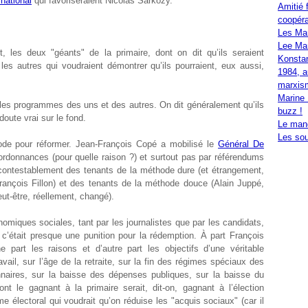
 national
qui favoriseraient Nicolas Sarkozy.
Amitié 
coopéra
Les Ma
Lee Mar
art, les deux "géants" de la primaire, dont on dit qu’ils seraient
Konstan
 les autres qui voudraient démontrer qu’ils pourraient, eux aussi,
1984, a
marxis
Marine 
r les programmes des uns et des autres. On dit généralement qu’ils
buzz !
oute vrai sur le fond.
Le mand
Les sou
hode pour réformer. Jean-François Copé a mobilisé le
Général De
 ordonnances (pour quelle raison ?) et surtout pas par référendums
ncontestablement des tenants de la méthode dure (et étrangement,
rançois Fillon) et des tenants de la méthode douce (Alain Juppé,
t-être, réellement, changé).
nomiques sociales, tant par les journalistes que par les candidats,
: c’était presque une punition pour la rédemption. À part François
 part les raisons et d’autre part les objectifs d’une véritable
vail, sur l’âge de la retraite, sur la fin des régimes spéciaux des
nnaires, sur la baisse des dépenses publiques, sur la baisse du
nt le gagnant à la primaire serait, dit-on, gagnant à l’élection
électoral qui voudrait qu’on réduise les "acquis sociaux" (car il