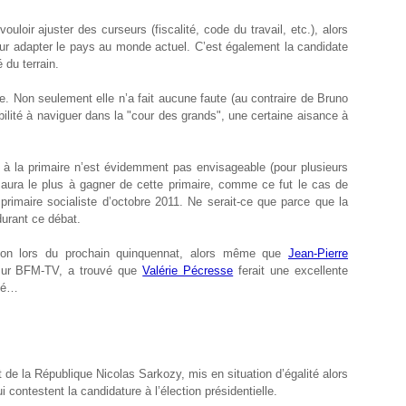
loir ajuster des curseurs (fiscalité, code du travail, etc.), alors
our adapter le pays au monde actuel. C’est également la candidate
é du terrain.
ie. Non seulement elle n’a fait aucune faute (au contraire de Bruno
bilité à naviguer dans la "cour des grands", une certaine aisance à
re à la primaire n’est évidemment pas envisageable (pour plusieurs
ui aura le plus à gagner de cette primaire, comme ce fut le cas de
rimaire socialiste d’octobre 2011. Ne serait-ce que parce que la
durant ce débat.
gnon lors du prochain quinquennat, alors même que
Jean-Pierre
 sur BFM-TV, a trouvé que
Valérie Pécresse
ferait une excellente
ppé…
t de la République Nicolas Sarkozy, mis en situation d’égalité alors
ui contestent la candidature à l’élection présidentielle.