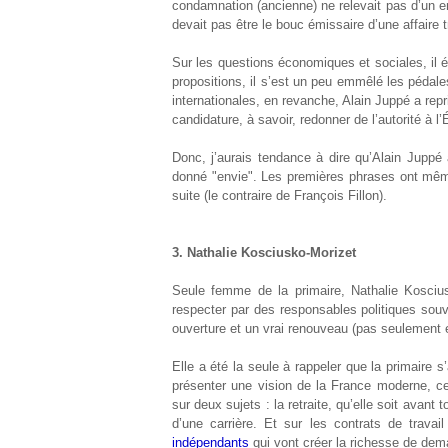
condamnation (ancienne) ne relevait pas d’un en
devait pas être le bouc émissaire d’une affaire tr
Sur les questions économiques et sociales, il éta
propositions, il s’est un peu emmêlé les pédal
internationales, en revanche, Alain Juppé a repr
candidature, à savoir, redonner de l’autorité à l’É
Donc, j’aurais tendance à dire qu’Alain Juppé a
donné "envie". Les premières phrases ont même
suite (le contraire de François Fillon).
3. Nathalie Kosciusko-Morizet
Seule femme de la primaire, Nathalie Kosciusk
respecter par des responsables politiques souv
ouverture et un vrai renouveau (pas seulement
Elle a été la seule à rappeler que la primaire s
présenter une vision de la France moderne, ce
sur deux sujets : la retraite, qu’elle soit avant 
d’une carrière. Et sur les contrats de travail
indépendants
qui vont créer la richesse de dem