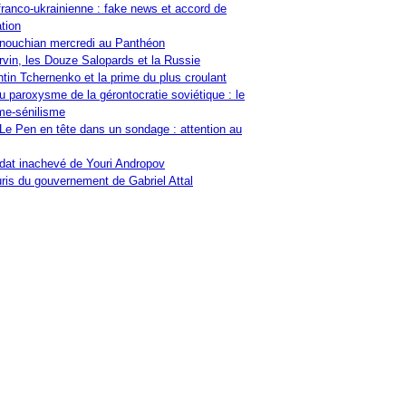
franco-ukrainienne : fake news et accord de
tion
nouchian mercredi au Panthéon
vin, les Douze Salopards et la Russie
tin Tchernenko et la prime du plus croulant
u paroxysme de la gérontocratie soviétique : le
me-sénilisme
Le Pen en tête dans un sondage : attention au
at inachevé de Youri Andropov
ris du gouvernement de Gabriel Attal