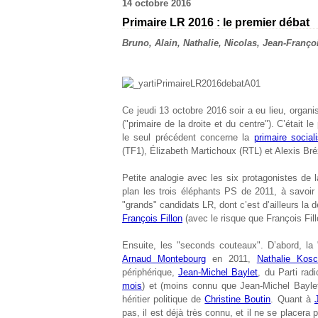
14 octobre 2016
Primaire LR 2016 : le premier débat
Bruno, Alain, Nathalie, Nicolas, Jean-Franç
Ce jeudi 13 octobre 2016 soir a eu lieu, organ
("primaire de la droite et du centre"). C’était l
le seul précédent concerne la
primaire social
(TF1), Élizabeth Martichoux (RTL) et Alexis Bréz
Petite analogie avec les six protagonistes de 
plan les trois éléphants PS de 2011, à savoi
"grands" candidats LR, dont c’est d’ailleurs la 
François Fillon
(avec le risque que François Fi
Ensuite, les "seconds couteaux". D’abord, la 
Arnaud Montebourg
en 2011,
Nathalie Kosc
périphérique,
Jean-Michel Baylet
, du Parti rad
mois
) et (moins connu que Jean-Michel Baylet
héritier politique de
Christine Boutin
. Quant à
pas, il est déjà très connu, et il ne se placera