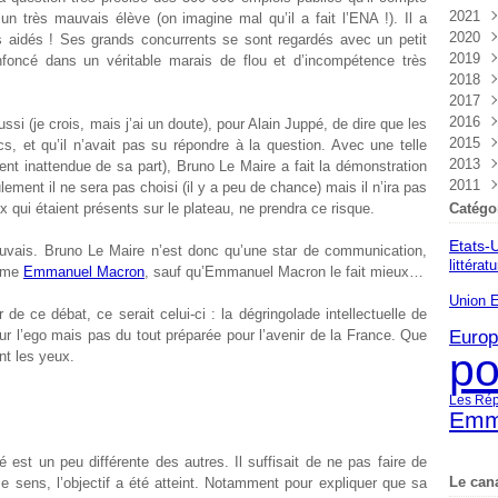
2021
Nov
Déc
n très mauvais élève (on imagine mal qu’il a fait l’ENA !). Il a
2020
Oct
Nov
Déc
 aidés ! Ses grands concurrents se sont regardés avec un petit
2019
Sep
Oct
Nov
Déc
enfoncé dans un véritable marais de flou et d’incompétence très
2018
Aoû
Sep
Oct
Nov
Déc
2017
Juil
Aoû
Sep
Oct
Nov
Déc
2016
Juin
Juil
Aoû
Sep
Oct
Nov
Déc
ussi (je crois, mais j’ai un doute), pour Alain Juppé, de dire que les
2015
Mai
Juin
Juil
Aoû
Sep
Oct
Nov
Déc
s, et qu’il n’avait pas su répondre à la question. Avec une telle
2013
Avri
Mai
Juin
Juil
Aoû
Sep
Oct
Nov
Déc
lement inattendue de sa part), Bruno Le Maire a fait la démonstration
2011
Mar
Avri
Mai
Juin
Juil
Aoû
Sep
Oct
Nov
Sep
ement il ne sera pas choisi (il y a peu de chance) mais il n’ira pas
Févr
Mar
Avri
Mai
Juin
Juil
Aoû
Sep
Oct
Avri
 qui étaient présents sur le plateau, ne prendra ce risque.
Catégo
Janv
Févr
Mar
Avri
Mai
Juin
Juil
Aoû
Sep
Etats-
Janv
Févr
Mar
Avri
Mai
Juin
Juil
Aoû
 mauvais. Bruno Le Maire n’est donc qu’une star de communication,
littérat
Janv
Févr
Mar
Avri
Mai
Juin
Juil
omme
Emmanuel Macron
, sauf qu’Emmanuel Macron le fait mieux…
Janv
Févr
Mar
Avri
Mai
Juin
Union 
Janv
Févr
Mar
Avri
Mai
de ce débat, ce serait celui-ci : la dégringolade intellectuelle de
Janv
Févr
Mar
Avri
Euro
 l’ego mais pas du tout préparée pour l’avenir de la France. Que
po
Janv
Févr
Mar
nt les yeux.
Janv
Les Rép
Emm
 est un peu différente des autres. Il suffisait de ne pas faire de
Le can
e sens, l’objectif a été atteint. Notamment pour expliquer que sa