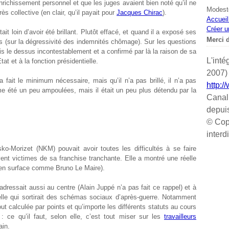
richissement personnel et que les juges avaient bien noté qu’il ne
Modeste
ès collective (en clair, qu’il payait pour
Jacques Chirac
).
Accueil
Créer u
it loin d’avoir été brillant. Plutôt effacé, et quand il a exposé ses
Merci d
es (sur la dégressivité des indemnités chômage). Sur les questions
is le dessus incontestablement et a confirmé par là la raison de sa
L'inté
tat et à la fonction présidentielle.
2007) 
 fait le minimum nécessaire, mais qu’il n’a pas brillé, il n’a pas
http:/
 été un peu ampoulées, mais il était un peu plus détendu par la
Canal
depui
© Cop
interd
o-Morizet (NKM) pouvait avoir toutes les difficultés à se faire
ent victimes de sa franchise tranchante. Elle a montré une réelle
 en surface comme Bruno Le Maire).
’adressait aussi au centre (Alain Juppé n’a pas fait ce rappel) et à
lle qui sortirait des schémas sociaux d’après-guerre. Notamment
tout calculée par points et qu’importe les différents statuts au cours
 : ce qu’il faut, selon elle, c’est tout miser sur les
travailleurs
ain.