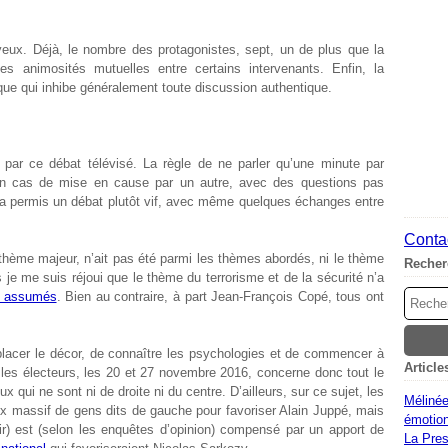
uyeux. Déjà, le nombre des protagonistes, sept, un de plus que la
les animosités mutuelles entre certains intervenants. Enfin, la
ique qui inhibe généralement toute discussion authentique.
s par ce débat télévisé. La règle de ne parler qu’une minute par
en cas de mise en cause par un autre, avec des questions pas
 a permis un débat plutôt vif, avec même quelques échanges entre
Contac
 thème majeur, n’ait pas été parmi les thèmes abordés, ni le thème
Recher
 je me suis réjoui que le thème du terrorisme et de la sécurité n’a
l assumés
. Bien au contraire, à part Jean-François Copé, tous ont
placer le décor, de connaître les psychologies et de commencer à
Article
les électeurs, les 20 et 27 novembre 2016, concerne donc tout le
ui ne sont ni de droite ni du centre. D’ailleurs, sur ce sujet, les
Mélinée
ux massif de gens dits de gauche pour favoriser Alain Juppé, mais
émotion
ir) est (selon les enquêtes d’opinion) compensé par un apport de
La Pres