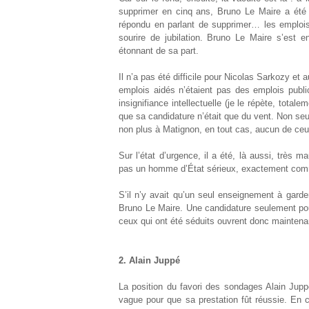
supprimer en cinq ans, Bruno Le Maire a été u
répondu en parlant de supprimer… les emplois
sourire de jubilation. Bruno Le Maire s’est 
étonnant de sa part.
Il n’a pas été difficile pour Nicolas Sarkozy et a
emplois aidés n’étaient pas des emplois public
insignifiance intellectuelle (je le répète, tota
que sa candidature n’était que du vent. Non seul
non plus à Matignon, en tout cas, aucun de ceux
Sur l’état d’urgence, il a été, là aussi, très
pas un homme d’État sérieux, exactement c
S’il n’y avait qu’un seul enseignement à garder 
Bruno Le Maire. Une candidature seulement pour
ceux qui ont été séduits ouvrent donc maintena
2. Alain Juppé
La position du favori des sondages Alain Juppé
vague pour que sa prestation fût réussie. En c