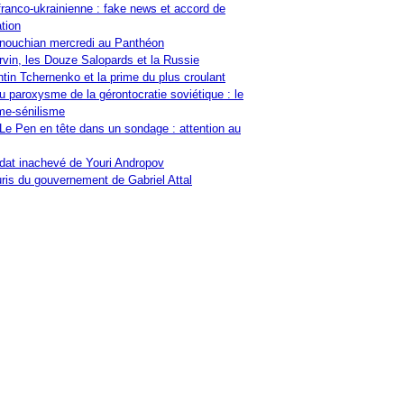
franco-ukrainienne : fake news et accord de
tion
nouchian mercredi au Panthéon
vin, les Douze Salopards et la Russie
tin Tchernenko et la prime du plus croulant
u paroxysme de la gérontocratie soviétique : le
me-sénilisme
Le Pen en tête dans un sondage : attention au
at inachevé de Youri Andropov
ris du gouvernement de Gabriel Attal