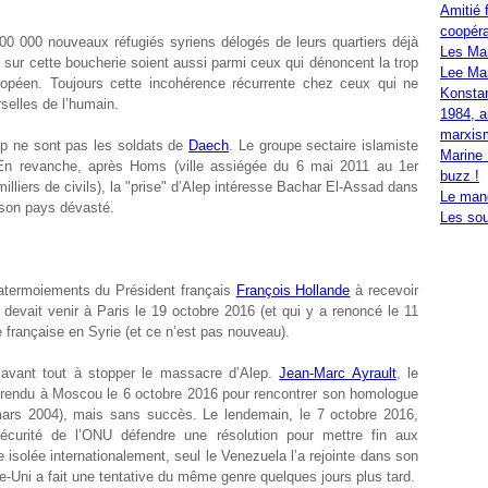
Amitié 
coopéra
 300 000 nouveaux réfugiés syriens délogés de leurs quartiers déjà
Les Ma
 sur cette boucherie soient aussi parmi ceux qui dénoncent la trop
Lee Mar
uropéen. Toujours cette incohérence récurrente chez ceux qui ne
Konstan
selles de l’humain.
1984, a
marxis
ep ne sont pas les soldats de
Daech
. Le groupe sectaire islamiste
Marine 
 En revanche, après Homs (ville assiégée du 6 mai 2011 au 1
er
buzz !
liers de civils), la "prise" d’Alep intéresse Bachar El-Assad dans
Le mand
e son pays dévasté.
Les sou
es atermoiements du Président français
François Hollande
à recevoir
 devait venir à Paris le 19 octobre 2016 (et qui y a renoncé le 11
e française en Syrie (et ce n’est pas nouveau).
 avant tout à stopper le massacre d’Alep.
Jean-Marc Ayrault
, le
st rendu à Moscou le 6 octobre 2016 pour rencontrer son homologue
mars 2004), mais sans succès. Le lendemain, le 7 octobre 2016,
écurité de l’ONU défendre une résolution pour mettre fin aux
isolée internationalement, seul le Venezuela l’a rejointe dans son
e-Uni a fait une tentative du même genre quelques jours plus tard.