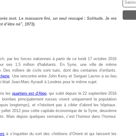
rès mot. Le massacre fini, un seul rescapé : Solitude. Je me
t d’être né", 1973).
h, par les forces irakiennes à partir de ce lundi 17 octobre 2016
our ses 1,5 million d'habitants. En Syrie, une ville de même
 Des milliers de civils sont tués, dont des centaines d’enfants.
cherie
. Une rencontre entre John Kerry et Sergueï Lavrov a eu lieu
'était Jean-Marc Ayrault à Londres pour le même sujet.
ans les
quartiers est d’Alep
, qui subit depuis le 22 septembre 2016
bombes principalement russes visent uniquement la population
epuis longtemps), et n’hésitent pas à cibler d’abord les hôpitaux.
 19 juillet 2012 pour cette capitale économique de la Syrie, deuxième
nts. Mais depuis quelques semaines, c’est l’horreur dans l’horreur.
ers
à s’inquiéter du sort des chrétiens d’Orient et qui laissent les