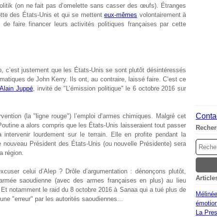
itik (on ne fait pas d’omelette sans casser des œufs). Étranges
otte des États-Unis et qui se mettent
eux-mêmes
volontairement à
 de faire financer leurs activités politiques françaises par cette
ep, c’est justement que les États-Unis se sont plutôt désintéressés
omatiques de John Kerry. Ils ont, au contraire, laissé faire. C’est ce
Alain Juppé
, invité de "L’émission politique" le 6 octobre 2016 sur
Contac
rvention (la "ligne rouge") l’emploi d’armes chimiques. Malgré cet
 Poutine a alors compris que les États-Unis laisseraient tout passer
Recher
intervenir lourdement sur le terrain. Elle en profite pendant la
e nouveau Président des États-Unis (ou nouvelle Présidente) sera
a région.
xcuser celui d’Alep ? Drôle d’argumentation : dénonçons plutôt,
Article
’armée saoudienne (avec des armes françaises en plus) au lieu
 ! Et notamment le raid du 8 octobre 2016 à Sanaa qui a tué plus de
Mélinée
ne "erreur" par les autorités saoudiennes...
émotion
La Pres