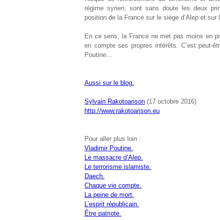
régime syrien, sont sans doute les deux prin
position de la France sur le siège d’Alep et sur l
En ce sens, la France ne met pas moins en prat
en compte ses propres intérêts. C’est peut-êt
Poutine…
Aussi sur le blog.
Sylvain Rakotoarison
(17 octobre 2016)
http://www.rakotoarison.eu
Pour aller plus loin :
Vladimir Poutine.
Le massacre d’Alep.
Le terrorisme islamiste.
Daech.
Chaque vie compte.
La peine de mort.
L’esprit républicain.
Être patriote.