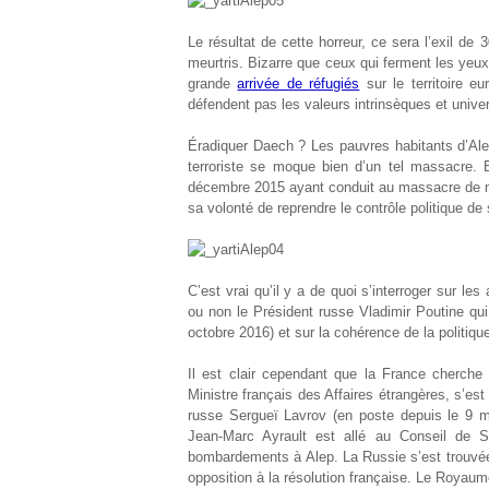
Le résultat de cette horreur, ce sera l’exil de
meurtris. Bizarre que ceux qui ferment les yeux
grande
arrivée de réfugiés
sur le territoire e
défendent pas les valeurs intrinsèques et univer
Éradiquer Daech ? Les pauvres habitants d’Al
terroriste se moque bien d’un tel massacre.
décembre 2015 ayant conduit au massacre de mil
sa volonté de reprendre le contrôle politique d
C’est vrai qu’il y a de quoi s’interroger sur l
ou non le Président russe Vladimir Poutine qui
octobre 2016) et sur la cohérence de la politiqu
Il est clair cependant que la France cherche
Ministre français des Affaires étrangères, s’e
russe Sergueï Lavrov (en poste depuis le 9 
Jean-Marc Ayrault est allé au Conseil de S
bombardements à Alep. La Russie s’est trouvée 
opposition à la résolution française. Le Royaum