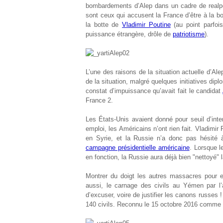
bombardements d’Alep dans un cadre de realpol
sont ceux qui accusent la France d’être à la b
la botte de
Vladimir Poutine
(au point parfois
puissance étrangère, drôle de
patriotisme
).
L’une des raisons de la situation actuelle d’Al
de la situation, malgré quelques initiatives dipl
constat d’impuissance qu’avait fait le candidat
France 2.
Les États-Unis avaient donné pour seuil d’inte
emploi, les Américains n’ont rien fait. Vladimir
en Syrie, et la Russie n’a donc pas hésité à 
campagne présidentielle américaine
. Lorsque l
en fonction, la Russie aura déjà bien "nettoyé" l
Montrer du doigt les autres massacres pour e
aussi, le carnage des civils au Yémen par l
d’excuser, voire de justifier les canons russes
140 civils. Reconnu le 15 octobre 2016 comme u