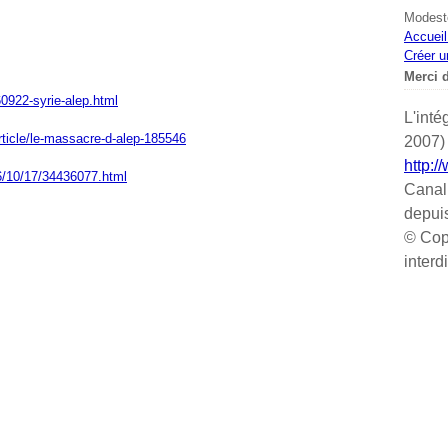
Modeste
Accueil
Créer u
Merci d
60922-syrie-alep.html
L'inté
article/le-massacre-d-alep-185546
2007) 
http:/
16/10/17/34436077.html
Canal
depui
© Cop
interd