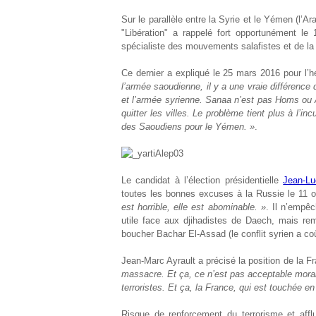
Sur le parallèle entre la Syrie et le Yémen (l’A
"Libération" a rappelé fort opportunément le
spécialiste des mouvements salafistes et de la
Ce dernier a expliqué le 25 mars 2016 pour l’
l’armée saoudienne, il y a une vraie différence
et l’armée syrienne. Sanaa n’est pas Homs ou Al
quitter les villes. Le problème tient plus à l’i
des Saoudiens pour le Yémen. »
.
Le candidat à l’élection présidentielle
Jean-L
toutes les bonnes excuses à la Russie le 11 
est horrible, elle est abominable. »
. Il n’empê
utile face aux djihadistes de Daech, mais remp
boucher Bachar El-Assad (le conflit syrien a c
Jean-Marc Ayrault a précisé la position de la F
massacre. Et ça, ce n’est pas acceptable morale
terroristes. Et ça, la France, qui est touchée en
Risque de renforcement du terrorisme et affl