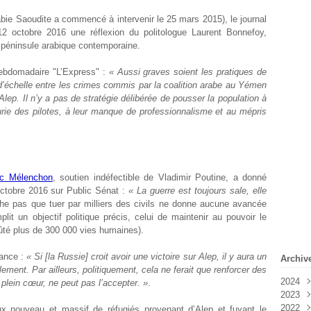
rabie Saoudite a commencé à intervenir le 25 mars 2015), le journal
 12 octobre 2016 une réflexion du politologue Laurent Bonnefoy,
 péninsule arabique contemporaine.
hebdomadaire "L’Express" :
« Aussi graves soient les pratiques de
 d’échelle entre les crimes commis par la coalition arabe au Yémen
ep. Il n’y a pas de stratégie délibérée de pousser la population à
ncurie des pilotes, à leur manque de professionnalisme et au mépris
uc Mélenchon
, soutien indéfectible de Vladimir Poutine, a donné
octobre 2016 sur Public Sénat :
« La guerre est toujours sale, elle
che pas que tuer par milliers des civils ne donne aucune avancée
lit un objectif politique précis, celui de maintenir au pouvoir le
oûté plus de 300 000 vies humaines).
rance :
« Si [la Russie] croit avoir une victoire sur Alep, il y aura un
Archiv
ment. Par ailleurs, politiquement, cela ne ferait que renforcer des
2024
 plein cœur, ne peut pas l’accepter. »
.
2023
Févr
2022
Janv
Déc
ux nouveau et massif de réfugiés provenant d’Alep et fuyant le