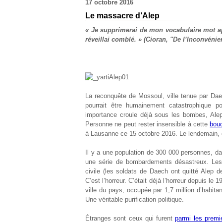
17 octobre 2016
Le massacre d’Alep
« Je supprimerai de mon vocabulaire mot ap
réveillai comblé. » (Cioran, "De l’Inconvénien
La reconquête de Mossoul, ville tenue par Daec
pourrait être humainement catastrophique p
importance croule déjà sous les bombes, Alep.
Personne ne peut rester insensible à cette
bou
à Lausanne ce 15 octobre 2016. Le lendemain, c
Il y a une population de 300 000 personnes, d
une série de bombardements désastreux. Les 
civile (les soldats de Daech ont quitté Alep d
C’est l’horreur. C’était déjà l’horreur depuis le
ville du pays, occupée par 1,7 million d’habita
Une véritable purification politique.
Étranges sont ceux qui furent
parmi les premi