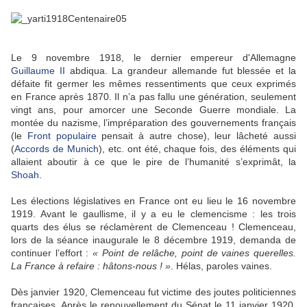
Le 9 novembre 1918, le dernier empereur d'Allemagne
Guillaume II
abdiqua. La grandeur allemande fut blessée et la
défaite fit germer les mêmes ressentiments que ceux exprimés
en France après 1870. Il n’a pas fallu une génération, seulement
vingt ans, pour amorcer une Seconde Guerre mondiale. La
montée du nazisme, l’impréparation des gouvernements français
(le
Front populaire
pensait à autre chose), leur lâcheté aussi
(
Accords de Munich
), etc. ont été, chaque fois, des éléments qui
allaient aboutir à ce que le pire de l’humanité s’exprimât, la
Shoah
.
Les élections législatives en France ont eu lieu le 16 novembre
1919. Avant le gaullisme, il y a eu le clemencisme : les trois
quarts des élus se réclamèrent de Clemenceau ! Clemenceau,
lors de la séance inaugurale le 8 décembre 1919, demanda de
continuer l’effort :
« Point de relâche, point de vaines querelles.
La France à refaire : hâtons-nous ! »
. Hélas, paroles vaines.
Dès janvier 1920, Clemenceau fut victime des joutes politiciennes
françaises. Après le renouvellement du Sénat le 11 janvier 1920,