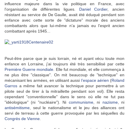
influence majeure dans la vie politique en France, avec
l'organisation de différentes ligues.
Daniel Cordier
, ancien
résistant au service de De Gaulle, avait été éduqué pendant son
enfance avec cette sorte de "dictature" morale des anciens
combattants alors que lui-même n'a jamais eu l'esprit ancien
combattant après 1945...
Peut-être parce que je suis lorrain, né et ayant vécu toute mon
enfance en Lorraine, j’ai toujours été très sensibilisé par cette
Première Guerre mondiale
. Elle fut mondiale, et elle commença à
ne plus être "classique". On mit beaucoup de "technique" en
mécanisant les armées, en utilisant aussi
l’espace aérien
(
Roland
Garros
a même fait avancer la technique pour permettre à un
pilote seul de tirer à la mitraillette pendant son vol). Elle resta
cependant "conventionnelle" dans le sens où elle ne fut pas
"idéologique" (ni "nucléaire"). Ni
communisme
, ni
nazisme
, ni
antisémitisme
, seul le nationalisme et le jeu des alliances ont
servi de terreau à cette guerre provoquée par les séquelles du
Congrès de Vienne
.