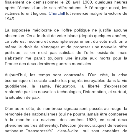
finalement de démissionner le 28 avril 1969, quelques heures
après l'échec d'un de ses référendums. À l’étranger aussi, les
victimes furent légions,
Churchill
fut remercié malgré la victoire de
1945.
La supposée médiocrité de l’offre politique ne justifie aucune
abstention. On a le droit de voter blanc (depuis quelques années,
ce vote est reconnu et décompté séparément du vote nul), on a
même le droit de s’engager et de proposer une nouvelle offre
politique, si on n’est pas satisfait de l’offre existante, mais
s’abstenir me paraît toujours une insulte aux morts pour la
France des deux dernières guerres mondiales.
Aujourd’hui, les temps sont contrastés. D’un côté, la crise
économique et sociale cache les progrès incroyables dans la vie
quotidienne, la santé, l’éducation, la liberté d’expression
renforcée par les nouvelles technologies, l’information, et surtout,
la situation de paix.
D’un autre côté, de nombreux signaux sont passés au rouge, la
remontée des nationalismes (qui ne pourra jamais être comparée
à la montée du nazisme des années 1930, ce sont deux
phénomènes très différents), l’élection (démocratique) de leaders
nationaux "transgressifs", c’est-à-dire, qui sont capables de