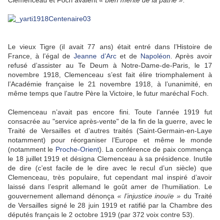
Clemenceau et Foch avaient
« bien mérité de la patrie »
.
Le vieux Tigre (il avait 77 ans) était entré dans l’Histoire de
France, à l’égal de
Jeanne d’Arc
et de
Napoléon
. Après avoir
refusé d’assister au Te Deum à Notre-Dame-de-Paris, le 17
novembre 1918, Clemenceau s’est fait élire triomphalement à
l’Académie française le 21 novembre 1918, à l’unanimité, en
même temps que l’autre Père la Victoire, le futur maréchal Foch.
Clemenceau n’avait pas encore fini. Toute l’année 1919 fut
consacrée au "service après-vente" de la fin de la guerre, avec le
Traité de Versailles et d’autres traités (Saint-Germain-en-Laye
notamment) pour réorganiser l’Europe et même le monde
(notamment le
Proche-Orient
). La conférence de paix commença
le 18 juillet 1919 et désigna Clemenceau à sa présidence. Inutile
de dire (c’est facile de le dire avec le recul d’un siècle) que
Clemenceau, très populaire, fut cependant mal inspiré d’avoir
laissé dans l’esprit allemand le goût amer de l’humiliation. Le
gouvernement allemand dénonça
« l’injustice inouïe »
du Traité
de Versailles signé le 28 juin 1919 et ratifié par la Chambre des
députés français le 2 octobre 1919 (par 372 voix contre 53).