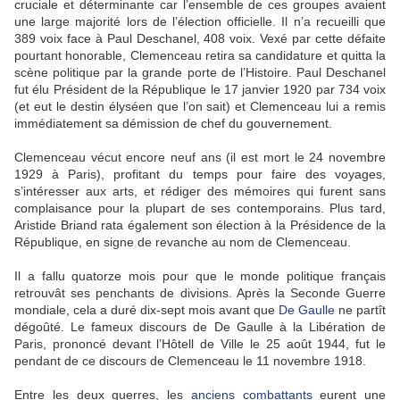
cruciale et déterminante car l’ensemble de ces groupes avaient
une large majorité lors de l’élection officielle. Il n’a recueilli que
389 voix face à Paul Deschanel, 408 voix. Vexé par cette défaite
pourtant honorable, Clemenceau retira sa candidature et quitta la
scène politique par la grande porte de l’Histoire. Paul Deschanel
fut élu Président de la République le 17 janvier 1920 par 734 voix
(et eut le destin élyséen que l’on sait) et Clemenceau lui a remis
immédiatement sa démission de chef du gouvernement.
Clemenceau vécut encore neuf ans (il est mort le 24 novembre
1929 à Paris), profitant du temps pour faire des voyages,
s’intéresser aux arts, et rédiger des mémoires qui furent sans
complaisance pour la plupart de ses contemporains. Plus tard,
Aristide Briand rata également son élection à la Présidence de la
République, en signe de revanche au nom de Clemenceau.
Il a fallu quatorze mois pour que le monde politique français
retrouvât ses penchants de divisions. Après la Seconde Guerre
mondiale, cela a duré dix-sept mois avant que
De Gaulle
ne partît
dégoûté. Le fameux discours de De Gaulle à la Libération de
Paris, prononcé devant l’Hôtell de Ville le 25 août 1944, fut le
pendant de ce discours de Clemenceau le 11 novembre 1918.
Entre les deux guerres, les
anciens combattants
eurent une