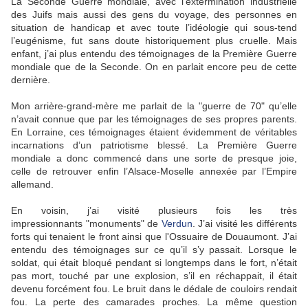
La Seconde Guerre mondiale, avec l’extermination industrielle
des Juifs mais aussi des gens du voyage, des personnes en
situation de handicap et avec toute l’idéologie qui sous-tend
l’eugénisme, fut sans doute historiquement plus cruelle. Mais
enfant, j’ai plus entendu des témoignages de la Première Guerre
mondiale que de la Seconde. On en parlait encore peu de cette
dernière.
Mon arrière-grand-mère me parlait de la "guerre de 70" qu’elle
n’avait connue que par les témoignages de ses propres parents.
En Lorraine, ces témoignages étaient évidemment de véritables
incarnations d’un patriotisme blessé. La Première Guerre
mondiale a donc commencé dans une sorte de presque joie,
celle de retrouver enfin l’Alsace-Moselle annexée par l’Empire
allemand.
En voisin, j’ai visité plusieurs fois les très
impressionnants "monuments" de
Verdun
. J’ai visité les différents
forts qui tenaient le front ainsi que l'Ossuaire de Douaumont. J’ai
entendu des témoignages sur ce qu’il s’y passait. Lorsque le
soldat, qui était bloqué pendant si longtemps dans le fort, n’était
pas mort, touché par une explosion, s’il en réchappait, il était
devenu forcément fou. Le bruit dans le dédale de couloirs rendait
fou. La perte des camarades proches. La même question