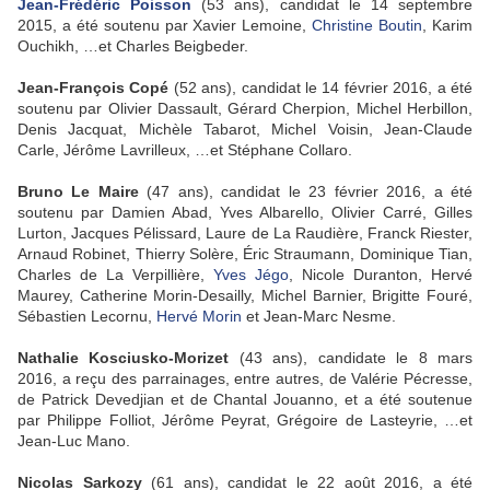
Jean-Frédéric Poisson
(53 ans), candidat le 14 septembre
2015, a été soutenu par Xavier Lemoine,
Christine Boutin
, Karim
Ouchikh, …et Charles Beigbeder.
Jean-François Copé
(52 ans), candidat le 14 février 2016, a été
soutenu par Olivier Dassault, Gérard Cherpion, Michel Herbillon,
Denis Jacquat, Michèle Tabarot, Michel Voisin, Jean-Claude
Carle, Jérôme Lavrilleux, …et Stéphane Collaro.
Bruno Le Maire
(47 ans), candidat le 23 février 2016, a été
soutenu par Damien Abad, Yves Albarello, Olivier Carré, Gilles
Lurton, Jacques Pélissard, Laure de La Raudière, Franck Riester,
Arnaud Robinet, Thierry Solère, Éric Straumann, Dominique Tian,
Charles de La Verpillière,
Yves Jégo
, Nicole Duranton, Hervé
Maurey, Catherine Morin-Desailly, Michel Barnier, Brigitte Fouré,
Sébastien Lecornu,
Hervé Morin
et Jean-Marc Nesme.
Nathalie Kosciusko-Morizet
(43 ans), candidate le 8 mars
2016, a reçu des parrainages, entre autres, de Valérie Pécresse,
de Patrick Devedjian et de Chantal Jouanno, et a été soutenue
par Philippe Folliot, Jérôme Peyrat, Grégoire de Lasteyrie, …et
Jean-Luc Mano.
Nicolas Sarkozy
(61 ans), candidat le 22 août 2016, a été