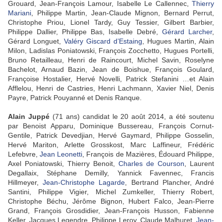
Grouard, Jean-François Lamour, Isabelle Le Callennec,
Thierry
Mariani
, Philippe Martin, Jean-Claude Mignon, Bernard Perrut,
Christophe Priou, Lionel Tardy, Guy Tessier, Gilbert Barbier,
Philippe Dallier, Philippe Bas, Isabelle Debré,
Gérard Larcher
,
Gérard Longuet,
Valéry Giscard d’Estaing
, Hugues Martin, Alain
Milon, Ladislas Poniatowski, François Zocchetto, Hugues Portelli,
Bruno Retailleau, Henri de Raincourt, Michel Savin, Roselyne
Bachelot, Arnaud Bazin, Jean de Boishue, François Goulard,
Françoise Hostalier, Hervé Novelli, Patrick Stefanini …et Alain
Afflelou, Henri de Castries, Henri Lachmann, Xavier Niel, Denis
Payre, Patrick Pouyanné et Denis Ranque.
Alain Juppé
(71 ans) candidat le 20 août 2014, a été soutenu
par Benoist Apparu, Dominique Bussereau, François Cornut-
Gentile, Patrick Devedjian, Hervé Gaymard, Philippe Gosselin,
Hervé Mariton, Arlette Grosskost, Marc Laffineur, Frédéric
Lefebvre,
Jean Leonetti
, François de Mazières, Édouard Philippe,
Axel Poniatowski, Thierry Benoit,
Charles de Courson
, Laurent
Degallaix, Stéphane Demilly, Yannick Favennec, Francis
Hillmeyer,
Jean-Christophe Lagarde
, Bertrand Plancher, André
Santini, Philippe Vigier, Michel Zumkeller, Thierry Robert,
Christophe Béchu, Jérôme Bignon, Hubert Falco, Jean-Pierre
Grand, François Grosdidier, Jean-François Husson, Fabienne
Keller, Jacques Legendre, Philippe Leroy, Claude Malhuret,
Jean-