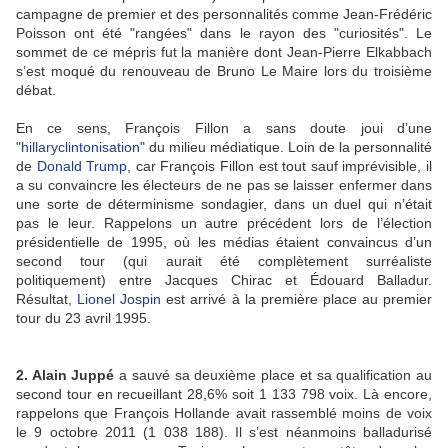
campagne de premier et des personnalités comme Jean-Frédéric
Poisson ont été "rangées" dans le rayon des "curiosités". Le
sommet de ce mépris fut la manière dont Jean-Pierre Elkabbach
s’est moqué du renouveau de Bruno Le Maire lors du troisième
débat.
En ce sens, François Fillon a sans doute joui d’une
"
hillaryclintonisation
" du milieu médiatique. Loin de la personnalité
de
Donald Trump
, car François Fillon est tout sauf imprévisible, il
a su convaincre les électeurs de ne pas se laisser enfermer dans
une sorte de déterminisme sondagier, dans un duel qui n’était
pas le leur. Rappelons un autre précédent lors de l’élection
présidentielle de 1995, où les médias étaient convaincus d’un
second tour (qui aurait été complètement surréaliste
politiquement) entre Jacques Chirac et Édouard Balladur.
Résultat,
Lionel Jospin
est arrivé à la première place au premier
tour du 23 avril 1995.
2. Alain Juppé
a sauvé sa deuxième place et sa qualification au
second tour en recueillant 28,6% soit 1 133 798 voix. Là encore,
rappelons que François Hollande avait rassemblé moins de voix
le 9 octobre 2011 (1 038 188). Il s’est néanmoins balladurisé