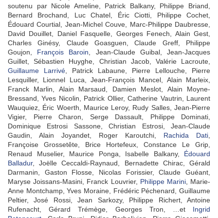
soutenu par Nicole Ameline, Patrick Balkany, Philippe Briand,
Bernard Brochand, Luc Chatel, Éric Ciotti, Philippe Cochet,
Édouard Courtial, Jean-Michel Couve, Marc-Philippe Daubresse,
David Douillet, Daniel Fasquelle, Georges Fenech, Alain Gest,
Charles Ginésy, Claude Goasguen, Claude Greff, Philippe
Goujon,
François Baroin
, Jean-Claude Guibal, Jean-Jacques
Guillet, Sébastien Huyghe, Christian Jacob, Valérie Lacroute,
Guillaume Larrivé
, Patrick Labaune, Pierre Lellouche, Pierre
Lesquiller, Lionnel Luca, Jean-François Mancel, Alain Marleix,
Franck Marlin, Alain Marsaud, Damien Meslot, Alain Moyne-
Bressand, Yves Nicolin, Patrick Ollier, Catherine Vautrin, Laurent
Wauquiez, Éric Woerth, Maurice Leroy, Rudy Salles, Jean-Pierre
Vigier, Pierre Charon, Serge Dassault, Philippe Dominati,
Dominique Estrosi Sassone, Christian Estrosi, Jean-Claude
Gaudin, Alain Joyandet, Roger Karoutchi,
Rachida Dati
,
Françoise Grossetête, Brice Hortefeux, Constance Le Grip,
Renaud Muselier, Maurice Ponga, Isabelle Balkany,
Édouard
Balladur
, Joëlle Ceccaldi-Raynaud, Bernadette Chirac, Gérald
Darmanin, Gaston Flosse, Nicolas Forissier, Claude Guéant,
Maryse Joissans-Masini, Franck Louvrier,
Philippe Marini
, Marie-
Anne Montchamp, Yves Moraine, Frédéric Péchenard, Guillaume
Peltier, José Rossi, Jean Sarkozy, Philippe Richert, Antoine
Rufenacht, Gérard Trémège, Georges Tron, …et
Ingrid