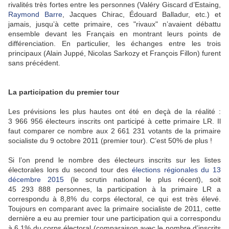
rivalités très fortes entre les personnes (Valéry Giscard d’Estaing,
Raymond Barre
, Jacques Chirac, Édouard Balladur, etc.) et
jamais, jusqu’à cette primaire, ces "rivaux" n’avaient débattu
ensemble devant les Français en montrant leurs points de
différenciation. En particulier, les échanges entre les trois
principaux (Alain Juppé, Nicolas Sarkozy et François Fillon) furent
sans précédent.
La participation du premier tour
Les prévisions les plus hautes ont été en deçà de la réalité :
3 966 956 électeurs inscrits ont participé à cette primaire LR. Il
faut comparer ce nombre aux 2 661 231 votants de la primaire
socialiste du 9 octobre 2011 (premier tour). C’est 50% de plus !
Si l’on prend le nombre des électeurs inscrits sur les listes
électorales lors du second tour des
élections régionales du 13
décembre 2015
(le scrutin national le plus récent), soit
45 293 888 personnes, la participation à la primaire LR a
correspondu à 8,8% du corps électoral, ce qui est très élevé.
Toujours en comparant avec la primaire socialiste de 2011, cette
dernière a eu au premier tour une participation qui a correspondu
à 6,1% du corps électoral (comparaison avec le nombre d’inscrits