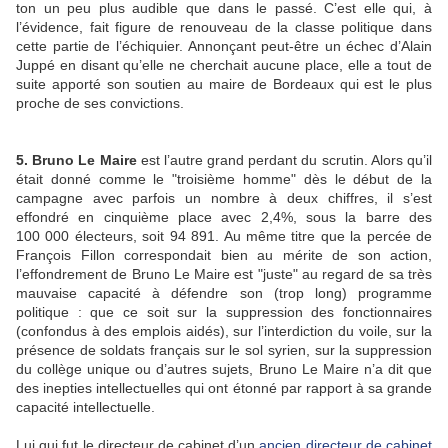
ton un peu plus audible que dans le passé. C’est elle qui, à
l’évidence, fait figure de renouveau de la classe politique dans
cette partie de l’échiquier. Annonçant peut-être un échec d’Alain
Juppé en disant qu’elle ne cherchait aucune place, elle a tout de
suite apporté son soutien au maire de Bordeaux qui est le plus
proche de ses convictions.
5. Bruno Le Maire
est l’autre grand perdant du scrutin. Alors qu’il
était donné comme le "troisième homme" dès le début de la
campagne avec parfois un nombre à deux chiffres, il s’est
effondré en cinquième place avec 2,4%, sous la barre des
100 000 électeurs, soit 94 891. Au même titre que la percée de
François Fillon correspondait bien au mérite de son action,
l’effondrement de Bruno Le Maire est "juste" au regard de sa très
mauvaise capacité à défendre son (trop long) programme
politique : que ce soit sur la suppression des fonctionnaires
(confondus à des emplois aidés), sur l’interdiction du voile, sur la
présence de soldats français sur le sol syrien, sur la suppression
du collège unique ou d’autres sujets, Bruno Le Maire n’a dit que
des inepties intellectuelles qui ont étonné par rapport à sa grande
capacité intellectuelle.
Lui qui fut le directeur de cabinet d’un
ancien directeur de cabinet