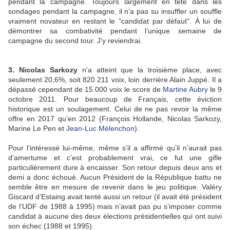
pendant la campagne. Toujours largement en tête dans les
sondages pendant la campagne, il n’a pas su insuffler un souffle
vraiment novateur en restant le "candidat par défaut". À lui de
démontrer sa combativité pendant l’unique semaine de
campagne du second tour. J’y reviendrai.
3. Nicolas Sarkozy
n’a atteint que la troisième place, avec
seulement 20,6%, soit 820 211 voix, loin derrière Alain Juppé. Il a
dépassé cependant de 15 000 voix le score de
Martine Aubry
le 9
octobre 2011. Pour beaucoup de Français, cette éviction
historique est un soulagement. Celui de ne pas revoir la même
offre en 2017 qu’en 2012 (François Hollande, Nicolas Sarkozy,
Marine Le Pen et
Jean-Luc Mélenchon
).
Pour l’intéressé lui-même, même s’il a affirmé qu’il n’aurait pas
d’amertume et c’est probablement vrai, ce fut une gifle
particulièrement dure à encaisser. Son retour depuis deux ans et
demi a donc échoué. Aucun Président de la République battu ne
semble être en mesure de revenir dans le jeu politique. Valéry
Giscard d’Estaing avait tenté aussi un retour (il avait été président
de l’UDF de 1988 à 1995) mais n’avait pas pu s’imposer comme
candidat à aucune des deux élections présidentielles qui ont suivi
son échec (1988 et 1995).