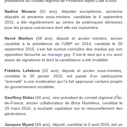
présidence du conseil régional de Provence-Alpes-Côte d’Azur.
Nadine Morano
(52 ans), députée européenne, ancienne
députée et ancienne sous-ministre, candidate le 4 septembre
2015, a été régulièrement au centre de polémiques dérisoires
pour les propos outranciers dont elle est coutumière.
Hervé Mariton
(58 ans), député et ancien ministre, ancien
candidat à la présidence de l’UMP en 2014, candidat le 20
septembre 2015, s’est fait surtout connaître des médias par son
opposition farouche au
mariage gay
. C’est le seul qui a cru avoir
assez de signatures et dont la candidature a été invalidée.
Frédéric Lefebvre
(52 ans), député et ancien sous-ministre,
candidat le 20 janvier 2016, est passé d’un sarkozysme
"écervelé" à une modération qui l’a fait approuver certains projets
du gouvernement socialiste.
Geoffroy Didier
(40 ans), vice-président du conseil régional d’Île-
de-France, ancien collaborateur de Brice Hortefeux, candidat le
29 mars 2016, a souhaité capitaliser sur le renouvellement des
générations.
Jacques Myard
(69 ans), député, candidat le 5 avril 2016, est un