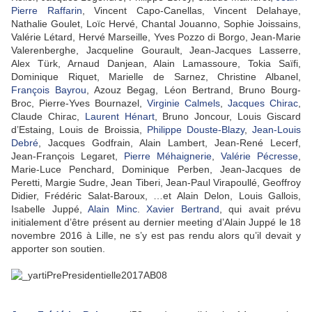
Pierre Raffarin
, Vincent Capo-Canellas, Vincent Delahaye,
Nathalie Goulet, Loïc Hervé, Chantal Jouanno, Sophie Joissains,
Valérie Létard, Hervé Marseille, Yves Pozzo di Borgo, Jean-Marie
Valerenberghe, Jacqueline Gourault, Jean-Jacques Lasserre,
Alex Türk, Arnaud Danjean, Alain Lamassoure, Tokia Saïfi,
Dominique Riquet, Marielle de Sarnez, Christine Albanel,
François Bayrou
, Azouz Begag, Léon Bertrand, Bruno Bourg-
Broc, Pierre-Yves Bournazel,
Virginie Calmels
,
Jacques Chirac
,
Claude Chirac,
Laurent Hénart
, Bruno Joncour, Louis Giscard
d’Estaing, Louis de Broissia,
Philippe Douste-Blazy
,
Jean-Louis
Debré
, Jacques Godfrain, Alain Lambert, Jean-René Lecerf,
Jean-François Legaret,
Pierre Méhaignerie
,
Valérie Pécresse
,
Marie-Luce Penchard, Dominique Perben, Jean-Jacques de
Peretti, Margie Sudre, Jean Tiberi, Jean-Paul Virapoullé, Geoffroy
Didier, Frédéric Salat-Baroux, …et Alain Delon, Louis Gallois,
Isabelle Juppé,
Alain Minc
.
Xavier Bertrand
, qui avait prévu
initialement d’être présent au dernier meeting d’Alain Juppé le 18
novembre 2016 à Lille, ne s’y est pas rendu alors qu’il devait y
apporter son soutien.