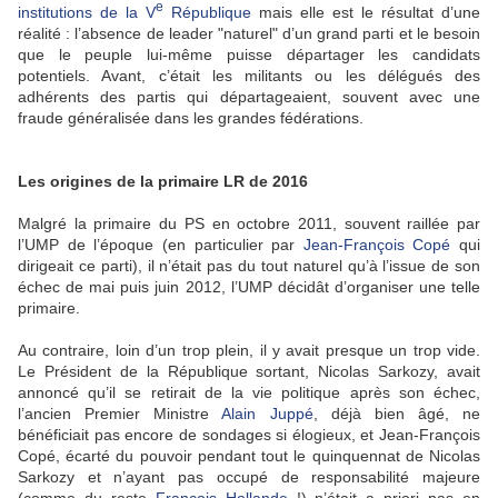
e
institutions de la V
République
mais elle est le résultat d’une
réalité : l’absence de leader "naturel" d’un grand parti et le besoin
que le peuple lui-même puisse départager les candidats
potentiels. Avant, c’était les militants ou les délégués des
adhérents des partis qui départageaient, souvent avec une
fraude généralisée dans les grandes fédérations.
Les origines de la primaire LR de 2016
Malgré la primaire du PS en octobre 2011, souvent raillée par
l’UMP de l’époque (en particulier par
Jean-François Copé
qui
dirigeait ce parti), il n’était pas du tout naturel qu’à l’issue de son
échec de mai puis juin 2012, l’UMP décidât d’organiser une telle
primaire.
Au contraire, loin d’un trop plein, il y avait presque un trop vide.
Le Président de la République sortant, Nicolas Sarkozy, avait
annoncé qu’il se retirait de la vie politique après son échec,
l’ancien Premier Ministre
Alain Juppé
, déjà bien âgé, ne
bénéficiait pas encore de sondages si élogieux, et Jean-François
Copé, écarté du pouvoir pendant tout le quinquennat de Nicolas
Sarkozy et n’ayant pas occupé de responsabilité majeure
(comme du reste
François Hollande
!) n’était a priori pas en