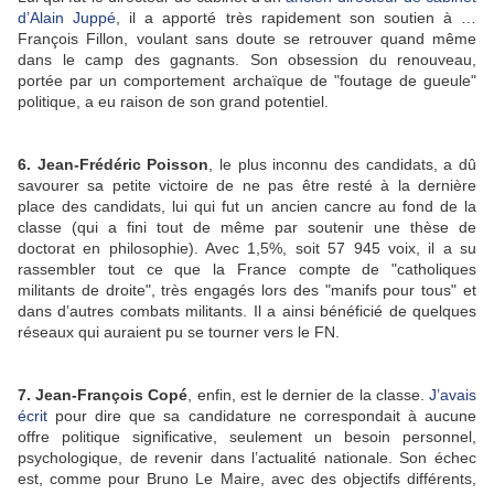
d’Alain Juppé
, il a apporté très rapidement son soutien à …
François Fillon, voulant sans doute se retrouver quand même
dans le camp des gagnants. Son obsession du renouveau,
portée par un comportement archaïque de "foutage de gueule"
politique, a eu raison de son grand potentiel.
6. Jean-Frédéric Poisson
, le plus inconnu des candidats, a dû
savourer sa petite victoire de ne pas être resté à la dernière
place des candidats, lui qui fut un ancien cancre au fond de la
classe (qui a fini tout de même par soutenir une thèse de
doctorat en philosophie). Avec 1,5%, soit 57 945 voix, il a su
rassembler tout ce que la France compte de "catholiques
militants de droite", très engagés lors des "manifs pour tous" et
dans d’autres combats militants. Il a ainsi bénéficié de quelques
réseaux qui auraient pu se tourner vers le FN.
7. Jean-François Copé
, enfin, est le dernier de la classe.
J’avais
écrit
pour dire que sa candidature ne correspondait à aucune
offre politique significative, seulement un besoin personnel,
psychologique, de revenir dans l’actualité nationale. Son échec
est, comme pour Bruno Le Maire, avec des objectifs différents,