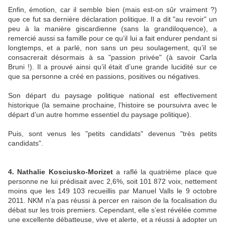
Enfin, émotion, car il semble bien (mais est-on sûr vraiment ?)
que ce fut sa dernière déclaration politique. Il a dit "au revoir" un
peu à la manière giscardienne (sans la grandiloquence), a
remercié aussi sa famille pour ce qu’il lui a fait endurer pendant si
longtemps, et a parlé, non sans un peu soulagement, qu’il se
consacrerait désormais à sa "passion privée" (à savoir Carla
Bruni !). Il a prouvé ainsi qu’il était d’une grande lucidité sur ce
que sa personne a créé en passions, positives ou négatives.
Son départ du paysage politique national est effectivement
historique (la semaine prochaine, l’histoire se poursuivra avec le
départ d’un autre homme essentiel du paysage politique).
Puis, sont venus les "petits candidats" devenus "très petits
candidats".
4. Nathalie Kosciusko-Morizet
a raflé la quatrième place que
personne ne lui prédisait avec 2,6%, soit 101 872 voix, nettement
moins que les 149 103 recueillis par Manuel Valls le 9 octobre
2011. NKM n’a pas réussi à percer en raison de la focalisation du
débat sur les trois premiers. Cependant, elle s’est révélée comme
une excellente débatteuse, vive et alerte, et a réussi à adopter un