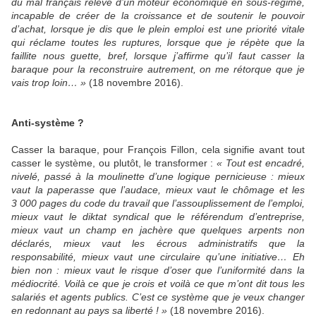
du mal français relève d’un moteur économique en sous-régime,
incapable de créer de la croissance et de soutenir le pouvoir
d’achat, lorsque je dis que le plein emploi est une priorité vitale
qui réclame toutes les ruptures, lorsque que je répète que la
faillite nous guette, bref, lorsque j’affirme qu’il faut casser la
baraque pour la reconstruire autrement, on me rétorque que je
vais trop loin… »
(18 novembre 2016).
Anti-système ?
Casser la baraque, pour François Fillon, cela signifie avant tout
casser le système, ou plutôt, le transformer :
« Tout est encadré,
nivelé, passé à la moulinette d’une logique pernicieuse : mieux
vaut la paperasse que l’audace, mieux vaut le chômage et les
3 000 pages du code du travail que l’assouplissement de l’emploi,
mieux vaut le diktat syndical que le référendum d’entreprise,
mieux vaut un champ en jachère que quelques arpents non
déclarés, mieux vaut les écrous administratifs que la
responsabilité, mieux vaut une circulaire qu’une initiative… Eh
bien non : mieux vaut le risque d’oser que l’uniformité dans la
médiocrité. Voilà ce que je crois et voilà ce que m’ont dit tous les
salariés et agents publics. C’est ce système que je veux changer
en redonnant au pays sa liberté ! »
(18 novembre 2016).