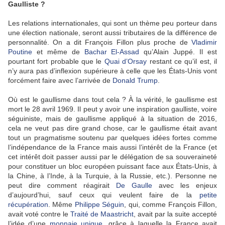
Gaulliste ?
Les relations internationales, qui sont un thème peu porteur dans
une élection nationale, seront aussi tributaires de la différence de
personnalité. On a dit François Fillon plus proche de
Vladimir
Poutine
et même de
Bachar El-Assad
qu’Alain Juppé. Il est
pourtant fort probable que le
Quai d’Orsay
restant ce qu’il est, il
n’y aura pas d’inflexion supérieure à celle que les États-Unis vont
forcément faire avec l’arrivée de
Donald Trump
.
Où est le gaullisme dans tout cela ? À la vérité, le gaullisme est
mort le 28 avril 1969. Il peut y avoir une inspiration gaulliste, voire
séguiniste, mais de gaullisme appliqué à la situation de 2016,
cela ne veut pas dire grand chose, car le gaullisme était avant
tout un pragmatisme soutenu par quelques idées fortes comme
l’indépendance de la France mais aussi l’intérêt de la France (et
cet intérêt doit passer aussi par le délégation de sa souveraineté
pour constituer un bloc européen puissant face aux États-Unis, à
la Chine, à l’Inde, à la Turquie, à la Russie, etc.). Personne ne
peut dire comment réagirait
De Gaulle
avec les enjeux
d’aujourd’hui, sauf ceux qui veulent faire de la
petite
récupération
. Même
Philippe Séguin
, qui, comme François Fillon,
avait voté contre le
Traité de Maastricht
, avait par la suite accepté
l’idée d’une
monnaie unique
, grâce à laquelle la France avait