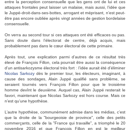
entre la perception consensuelle que les gens ont de lui et ces
attaques frontales peut laisser un malaise, mais aussi, l’idée que
le Juppé-droit-dans-ses-bottes, arrogant et méprisant, n’est peut-
être pas encore oubliée après vingt années de gestion bordelaise
consensuelle.
On verra au second tour si ces attaques ont été efficaces ou pas.
Sans doute dans l’électorat de centre, déjà acquis, mais
probablement pas dans le cœur électoral de cette primaire.
Après tout, une explication parmi d’autres de ce résultat très
élevé de François Fillon, cela pourrait être aussi la conséquence
d’un antisarkozysme électoral très fort : l’idée aurait été d’éliminer
Nicolas Sarkozy
dès le premier tour, les électeurs, imaginant, à
cause des sondages, Alain Juppé qualifié sans problème, se
seraient tournés vers François Fillon pour que le troisième
homme devînt le deuxième. Auquel cas, Alain Juppé resterait le
favori, maintenant que Nicolas Sarkozy est hors course. Mais ce
n’est qu’une hypothèse.
L’autre hypothèse, communément admise dans les médias, c’est
que la droite de la "bourgeoisie de province", celle des petits
commerçants, celle de la "France qui travaille", a triomphé le 20
novembre 2016 et que François Fillon en est le meilleur