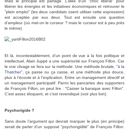
Mais le principal est partagé. L’idée d’un "choc libéral" pour
libérer les énergies et les initiatives économiques et retrouver le
"plein emploi" (les deux candidats osent utiliser cette expression)
est acceptée par eux deux. Tout est ensuite une question
d’ampleur (où met-on le curseur ? mais le curseur est à peu près
le même).
Et là, incontestablement, d’un point de vue à la fois politique et
intellectuel, Alain Juppé a une supériorité sur François Fillon. Car
le vrai clivage se fera sur la méthode. Une méthode brutale, "
à la
Thatcher
", ça passe ou ça casse, et une méthode plus douce,
plus à l’écoute et à l’explication. Entre un management directif et
un management participatif. Parmi les pancartes des supporters
de François Fillon, on peut lire : "Casser la baraque avec Fillon".
C’est assez éloquent, et c’est revendiqué (voir plus loin).
Psychorigide ?
Sans doute l’argument qui devrait marquer le plus (en principe)
serait de parler d’un supposé "psychorigidité" de François Fillon.