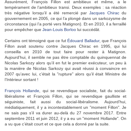
Assurément, François Fillon est ambitieux et même, a le
tempérament de l’ambitieux transi. Deux exemples : sa réaction
très négative lorsqu’il a été remercié par
Jacques Chirac
du
gouvernement en 2005, ce qui l’a plongé dans un sarkozysme de
circonstance (qui l’a porté vers Matignon). Et en 2010, il a ferraillé
pour empêcher que
Jean-Louis Borloo
lui succédât.
Certains ont témoigné que ce fut
Édouard Balladur
, que François
Fillon avait soutenu contre Jacques Chirac en 1995, qui lui
conseilla en 2010 de tout faire pour rester à Matignon.
Aujourd’hui, il semble ne pas être comptable du quinquennat de
Nicolas Sarkozy alors qu’il en fut le premier exécuteur, un peu à
la manière de Nicolas Sarkozy qui avait réussi à convaincre en
2007 qu’avec lui, c’était la "rupture" alors qu’il était Ministre de
l’Intérieur sortant !
François Hollande
, qui se revendique socialiste, fait du social-
libéralisme et François Fillon, qui se revendique gaulliste et
séguiniste, fait aussi du social-libéralisme. Aujourd’hui,
médiatiquement, il y a incontestablement un "moment Fillon". Je
ne sais pas s’il va durer au-delà du 27 novembre 2017. Entre
septembre 2011 et juin 2012, il y a eu un "moment Hollande". On
a vu que c’était court et ce que cela a donné par la suite.