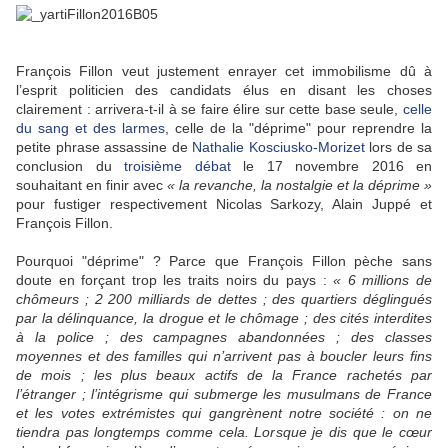
François Fillon veut justement enrayer cet immobilisme dû à
l’esprit politicien des candidats élus en disant les choses
clairement : arrivera-t-il à se faire élire sur cette base seule,
celle
du sang et des larmes
, celle de la "déprime" pour reprendre la
petite phrase assassine de
Nathalie Kosciusko-Morizet
lors de sa
conclusion du
troisième débat
le 17 novembre 2016 en
souhaitant en finir avec
« la revanche, la nostalgie et la déprime »
pour fustiger respectivement Nicolas Sarkozy, Alain Juppé et
François Fillon.
Pourquoi "déprime" ? Parce que François Fillon pèche sans
doute en forçant trop les traits noirs du pays :
« 6 millions de
chômeurs ; 2 200 milliards de dettes ; des quartiers déglingués
par la délinquance, la drogue et le chômage ; des cités interdites
à la police ; des campagnes abandonnées ; des classes
moyennes et des familles qui n’arrivent pas à boucler leurs fins
de mois ; les plus beaux actifs de la France rachetés par
l’étranger ; l’intégrisme qui submerge les musulmans de France
et les votes extrémistes qui gangrènent notre société : on ne
tiendra pas longtemps comme cela. Lorsque je dis que le cœur