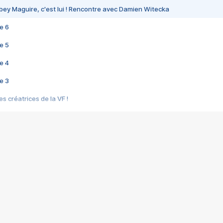
bey Maguire, c'est lui ! Rencontre avec Damien Witecka
e 6
e 5
e 4
e 3
s créatrices de la VF !
e 2
e 1
e Mektoub My Love arrive enfin ! Rencontre avec Shaïn Boumedine et Sal
i : après Toni en famille
elle réalise le bouleversant Dites lui que je l'aime
ais ! Rencontre autour de Vie privée de Rebecca Zlotowski