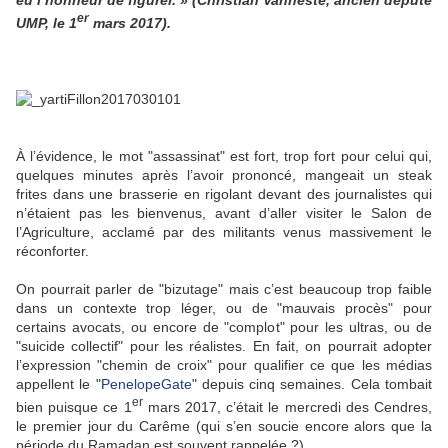
eu l’honneur de figurer. » (Christian Vanneste, ancien député
er
UMP, le 1
mars 2017).
À l’évidence, le mot "assassinat" est fort, trop fort pour celui qui,
quelques minutes après l’avoir prononcé, mangeait un steak
frites dans une brasserie en rigolant devant des journalistes qui
n’étaient pas les bienvenus, avant d’aller visiter le Salon de
l’Agriculture, acclamé par des militants venus massivement le
réconforter.
On pourrait parler de "bizutage" mais c’est beaucoup trop faible
dans un contexte trop léger, ou de "mauvais procès" pour
certains avocats, ou encore de "complot" pour les ultras, ou de
"suicide collectif" pour les réalistes. En fait, on pourrait adopter
l’expression "chemin de croix" pour qualifier ce que les médias
appellent le "
PenelopeGate
" depuis cinq semaines. Cela tombait
er
bien puisque ce 1
mars 2017, c’était le mercredi des Cendres,
le premier jour du Carême (qui s’en soucie encore alors que la
période du Ramadan est souvent rappelée ?).