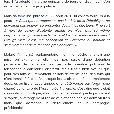
ton, il l’a adopté il y a une quinzaine de jours en disant qu’il s’en
remettrait au suffrage populaire.
Mais sa
fameuse phrase
du 28 août 2016 lui collera toujours à la
peau :
« Ceux qui ne respectent pas les lois de la République ne
devraient pas pouvoir se présenter devant les électeurs. Il ne sert
à rien de parler d’autorité quand on n’est pas soi-même
irréprochable. Qui imagine le Général De Gaule mis en examen ?
Être gaulliste, c’est une conception de l’exercice du pouvoir et
singulièrement de la fonction présidentielle. »
.
Malgré l’immunité parlementaire, rien n’empêche a priori une
mise en examen si elle n’est pas suivie d’une détention
provisoire. De même, rien n’empêche le calendrier judiciaire de
télescoper le calendrier électoral. Mais il faut bien avouer que
pour des faits qui remontent parfois de trente ans, des faits qui
n’ont jamais été cachés puisque les salaires ont été normalement
déclarés au fisc chaque année, et ont été versés par l’organisme
chargé de le faire de l’Assemblée Nationale, c’est dire que c’était
connu du tout politique, il est vraiment étonnant que la justice soit
si rapide, si étrangement rapide et n’attende pas les deux ou trois
mois que demande le déroulement de la campagne
présidentielle.