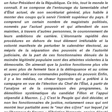
un futur Président de la République. Ce trio, tout le monde le
connaît. Il se compose de l’entourage du lamentable chef
d’État actuel, de son secrétariat général, plus habile à
monter des coups qu’à servir l’intérêt supérieur du pays. Il
comprend un certain nombre de magistrats politisés,
nommés par l’actuel pouvoir et qui attendent de son
maintien, à travers d’autres personnes, le couronnement de
leurs ambitions de carrière. L’étonnante rapidité des
procédures en dehors de tout élément irréfutable et la
volonté manifeste de perturber le calendrier électoral, au
mépris de la séparation des pouvoirs et de l’autorité
judiciaire, de la part de ces fonctionnaires dénués de la
moindre légitimité populaire sont des atteintes violentes à la
démocratie. On aimerait que la justice fonctionne plus vite
et avec plus de fermeté face à la délinquance et au crime
que pour obéir aux commandes politiques du pouvoir. Enfin,
il y a les médias, ce chœur hypocrite qui a préféré à la
campagne en vue de l’élection du Chef de l’État, à partir de
l’analyse et de la comparaison des programmes, la
démolition systématique du candidat Fillon et l’appui
stipendié à Macron. (...) C’est le Peuple qui doit décider, et
non les fonctionnaires de justice, notamment ceux qui ont
montré leur partialité avec le "mur des c@ns" sur lequel j’ai