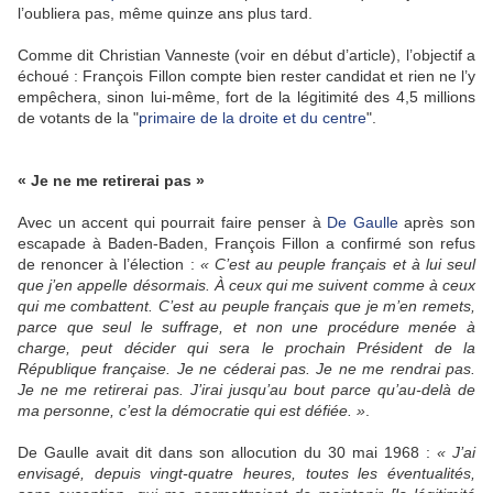
l’oubliera pas, même quinze ans plus tard.
Comme dit Christian Vanneste (voir en début d’article), l’objectif a
échoué : François Fillon compte bien rester candidat et rien ne l’y
empêchera, sinon lui-même, fort de la légitimité des 4,5 millions
de votants de la "
primaire de la droite et du centre
".
« Je ne me retirerai pas »
Avec un accent qui pourrait faire penser à
De Gaulle
après son
escapade à Baden-Baden, François Fillon a confirmé son refus
de renoncer à l’élection :
« C’est au peuple français et à lui seul
que j’en appelle désormais. À ceux qui me suivent comme à ceux
qui me combattent. C’est au peuple français que je m’en remets,
parce que seul le suffrage, et non une procédure menée à
charge, peut décider qui sera le prochain Président de la
République française. Je ne céderai pas. Je ne me rendrai pas.
Je ne me retirerai pas. J’irai jusqu’au bout parce qu’au-delà de
ma personne, c’est la démocratie qui est défiée. »
.
De Gaulle avait dit dans son allocution du 30 mai 1968 :
« J’ai
envisagé, depuis vingt-quatre heures, toutes les éventualités,