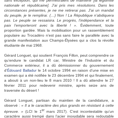
sans exception, qui me permettraient de maintenir [la légitimité
nationale et républicaine]. J’ai pris mes résolutions. Dans les
circonstances présentes, je ne me retirerai pas. J’ai un mandat
du peuple, je le remplirai. (…) Non ! La République n’abdiquera
pas. Le peuple se ressaisira. Le progrès, l’indépendance et la
paix l’emporteront avec la liberté ! »
. Évidemment, toute
proportion gardée. Mais la mobilisation pour un rassemblement
populaire au Trocadéro n’est pas sans faire le parallèle avec la
grande manifestation aux Champs-Élysées qui a clos la révolte
étudiante de mai 1968.
Gérard Longuet, qui soutient François Fillon, peut comprendre ce
qu’endure le candidat LR car, Ministre de l’Industrie et du
Commerce extérieur, il a dû démissionner du gouvernement
d’
Édouard Balladur
le 14 octobre 1994 en raison d’une mise en
examen qui a été notifiée le 23 décembre 1994 et qui finalement,
a abouti à un non-lieu le 8 mars 2010 ! Il a dû attendre le 27
février 2011 pour redevenir ministre, après seize ans de
traversée du désert !
Gérard Longuet, partisan du maintien de la candidature, a
observé :
« Il a le caractère des plus grands en résistant à cette
er
épreuve. »
(LCI le 1
mars 2017). C’est incontestable qu’un
caractère aussi trempé dans l’acier inoxydable sera redoutable