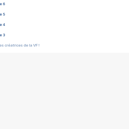
e 6
e 5
e 4
e 3
s créatrices de la VF !
e 2
e 1
e Mektoub My Love arrive enfin ! Rencontre avec Shaïn Boumedine et Sal
i : après Toni en famille
elle réalise le bouleversant Dites lui que je l'aime
ais ! Rencontre autour de Vie privée de Rebecca Zlotowski
 de Marguerite, Grave... Rencontre avec Ella Rumpf
 Les Rêveurs, un film intime sur la santé mentale