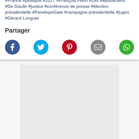
#France
#politique
#2017
#François Fillon
#Les Républicains
#De Gaulle
#justice
#conférence de presse
#élection
présidentielle
#PenelopeGate
#campagne présidentielle
#juges
#Gérard Longuet
Partager