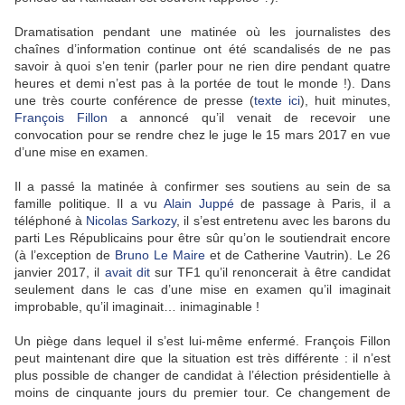
Dramatisation pendant une matinée où les journalistes des
chaînes d’information continue ont été scandalisés de ne pas
savoir à quoi s’en tenir (parler pour ne rien dire pendant quatre
heures et demi n’est pas à la portée de tout le monde !). Dans
une très courte conférence de presse (
texte ici
), huit minutes,
François Fillon
a annoncé qu’il venait de recevoir une
convocation pour se rendre chez le juge le 15 mars 2017 en vue
d’une mise en examen.
Il a passé la matinée à confirmer ses soutiens au sein de sa
famille politique. Il a vu
Alain Juppé
de passage à Paris, il a
téléphoné à
Nicolas Sarkozy
, il s’est entretenu avec les barons du
parti Les Républicains pour être sûr qu’on le soutiendrait encore
(à l’exception de
Bruno Le Maire
et de Catherine Vautrin). Le 26
janvier 2017, il
avait dit
sur TF1 qu’il renoncerait à être candidat
seulement dans le cas d’une mise en examen qu’il imaginait
improbable, qu’il imaginait… inimaginable !
Un piège dans lequel il s’est lui-même enfermé. François Fillon
peut maintenant dire que la situation est très différente : il n’est
plus possible de changer de candidat à l’élection présidentielle à
moins de cinquante jours du premier tour. Ce changement de