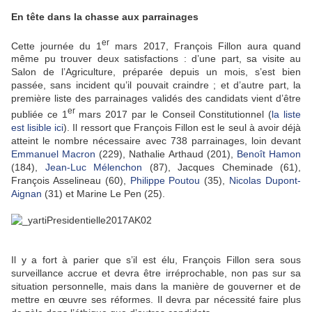
En tête dans la chasse aux parrainages
er
Cette journée du 1
mars 2017, François Fillon aura quand
même pu trouver deux satisfactions : d’une part, sa visite au
Salon de l’Agriculture, préparée depuis un mois, s’est bien
passée, sans incident qu’il pouvait craindre ; et d’autre part, la
première liste des parrainages validés des candidats vient d’être
er
publiée ce 1
mars 2017 par le Conseil Constitutionnel (
la liste
est lisible ici
). Il ressort que François Fillon est le seul à avoir déjà
atteint le nombre nécessaire avec 738 parrainages, loin devant
Emmanuel Macron
(229), Nathalie Arthaud (201),
Benoît Hamon
(184),
Jean-Luc Mélenchon
(87), Jacques Cheminade (61),
François Asselineau (60),
Philippe Poutou
(35),
Nicolas Dupont-
Aignan
(31) et Marine Le Pen (25).
Il y a fort à parier que s’il est élu, François Fillon sera sous
surveillance accrue et devra être irréprochable, non pas sur sa
situation personnelle, mais dans la manière de gouverner et de
mettre en œuvre ses réformes. Il devra par nécessité faire plus