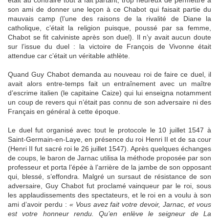
était au contraire tout à fait partant, trop heureux de permettre à
son ami de donner une leçon à ce Chabot qui faisait partie du
mauvais camp (l’une des raisons de la rivalité de Diane la
catholique, c’était la religion puisque, poussé par sa femme,
Chabot se fit calviniste après son duel). Il n’y avait aucun doute
sur l’issue du duel : la victoire de François de Vivonne était
attendue car c’était un véritable athlète.
Quand Guy Chabot demanda au nouveau roi de faire ce duel, il
avait alors entre-temps fait un entraînement avec un maître
d’escrime italien (le capitaine Caize) qui lui enseigna notamment
un coup de revers qui n’était pas connu de son adversaire ni des
Français en général à cette époque.
Le duel fut organisé avec tout le protocole le 10 juillet 1547 à
Saint-Germain-en-Laye, en présence du roi Henri II et de sa cour
(Henri II fut sacré roi le 26 juillet 1547). Après quelques échanges
de coups, le baron de Jarnac utilisa la méthode proposée par son
professeur et porta l’épée à l’arrière de la jambe de son opposant
qui, blessé, s’effondra. Malgré un sursaut de résistance de son
adversaire, Guy Chabot fut proclamé vainqueur par le roi, sous
les applaudissements des spectateurs, et le roi en a voulu à son
ami d’avoir perdu :
« Vous avez fait votre devoir, Jarnac, et vous
est votre honneur rendu. Qu’en enlève le seigneur de La