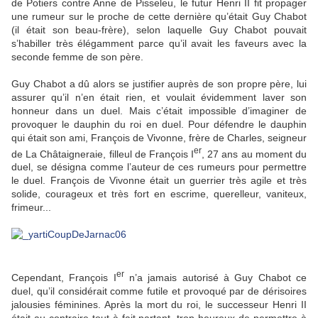
de Potiers contre Anne de Pisseleu, le futur Henri II fit propager
une rumeur sur le proche de cette dernière qu’était Guy Chabot
(il était son beau-frère), selon laquelle Guy Chabot pouvait
s’habiller très élégamment parce qu’il avait les faveurs avec la
seconde femme de son père.
Guy Chabot a dû alors se justifier auprès de son propre père, lui
assurer qu’il n’en était rien, et voulait évidemment laver son
honneur dans un duel. Mais c’était impossible d’imaginer de
provoquer le dauphin du roi en duel. Pour défendre le dauphin
qui était son ami, François de Vivonne, frère de Charles, seigneur
er
de La Châtaigneraie, filleul de François I
, 27 ans au moment du
duel, se désigna comme l’auteur de ces rumeurs pour permettre
le duel. François de Vivonne était un guerrier très agile et très
solide, courageux et très fort en escrime, querelleur, vaniteux,
frimeur...
er
Cependant, François I
n’a jamais autorisé à Guy Chabot ce
duel, qu’il considérait comme futile et provoqué par de dérisoires
jalousies féminines. Après la mort du roi, le successeur Henri II