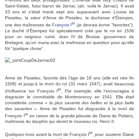
Prenons les deux protagonistes. L’offensé était Guy Chabot de
Saint-Gelais, futur baron de Jarnac (ah, voilà le Jarnac). Il avait
33 ans et s’était marié sept ans auparavant avec Louise de
Pisseleu, la sœur d’Anne de Pisseleu, la duchesse d’Étampes,
er
une des maîtresses de
François I
(je devrais écrire "favorites").
Le duché d’Étampes fut spécialement créé par le roi en 1536
pour un seigneur ruiné, Jean IV de Brosse, gouverneur de
Bretagne, qu’on maria avec la maîtresse en question pour qu’elle
fût "quelque chose".
Anne de Pisseleu, favorite dès l’âge de 18 ans (elle est née fin
1508) et jusqu’à la mort du roi (31 mars 1547), avait beaucoup
er
d’influence sur François I
. Par exemple, elle l’encouragea à
disgracier le connétable de Montmorency en 1541. Elle était
considérée comme
« la plus savante des belles et la plus belle
des savantes »
. Anne de Pisseleu fut disgraciée à la mort de
er
François I
en raison de la grande jalousie de Diane de Poitiers,
maîtresse du dauphin qui devint le nouveau roi, Henri II.
er
Quelques mois avant la mort de François I
, pour soutenir Diane