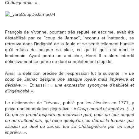
Châtaigneraie. »
.
François de Vivonne, pourtant très réputé en escrime, avait été
déstabilisé par ce "coup de Jarnac", inconnu et inattendu, se
retrouva dans l’indignité de la foule et se sentit tellement humilié
qu’il refusa de soigner sa plaie, ce qui fit qu’il est mort le
lendemain. Ayant perdu un ami cher, Henri II a alors interdit
définitivement ce genre de duel complètement stupide.
Ainsi, la définition précise de l’expression fut la suivante :
« Le
coup de Jarnac désigne une attaque loyale mais imprévue et
décisive. »
. Et aussi :
« une expression synonyme d’habileté et
d’ingéniosité »
.
Le dictionnaire de Trévoux, publié par les Jésuites en 1771, y
plaça une connotation péjorative :
« Coup mortel et imprévu. (…)
Ce qui se prend toujours en mauvaise part, pour un tour auquel
on ne s’attend pas, qui ruine quelqu’un, ou détruit la fortune, par
allusion au duel où Jarnac tua La Châtaigneraie par un coup
imprévu. »
.