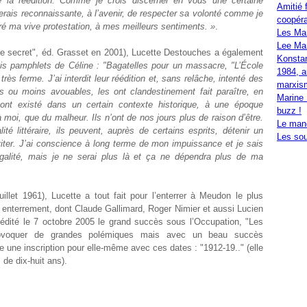
re la réédition. Comme je crois discerner en vous une certaine
Amitié 
erais reconnaissante, à l’avenir, de respecter sa volonté comme je
coopéra
é ma vive protestation, à mes meilleurs sentiments. »
.
Les Ma
Lee Mar
ne secret", éd. Grasset en 2001), Lucette Destouches a également
Konstan
rois pamphlets de Céline : "Bagatelles pour un massacre, "L’École
1984, a
s ferme. J’ai interdit leur réédition et, sans relâche, intenté des
marxis
s ou moins avouables, les ont clandestinement fait paraître, en
Marine 
nt existé dans un certain contexte historique, à une époque
buzz !
à moi, que du malheur. Ils n’ont de nos jours plus de raison d’être.
Le mand
té littéraire, ils peuvent, auprès de certains esprits, détenir un
Les sou
éviter. J’ai conscience à long terme de mon impuissance et je sais
légalité, mais je ne serai plus là et ça ne dépendra plus de ma
uillet 1961), Lucette a tout fait pour l’enterrer à Meudon le plus
enterrement, dont Claude Gallimard, Roger Nimier et aussi Lucien
éédité le 7 octobre 2005 le grand succès sous l’Occupation, "Les
rovoquer de grandes polémiques mais avec un beau succès
le une inscription pour elle-même avec ces dates : "1912-19.." (elle
 de dix-huit ans).