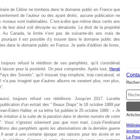
ittéraire de Céline ne tombera dans le domaine public en France que
entement de l’auteur ou des ayant droits, aucune publication ne
oits moraux sont inaliénables. C’est-à-dire que même deux cents ans
e de leur aïeul soit dévoyée ou dénaturée. Le droit de la propriété
tre. Au Canada, la limite n’est pas de soixante-dix ans mais de
 pourquoi il est possible d’y trouver dans le domaine public des
es dans le domaine public en France. Je parle d’édition de livres,
toujours refusé la réédition de ses pamphlets, qu’il considérait
 laisser pour la postérité. On peut comprendre. Après tout,
Hergé
Contac
Pays des Soviets", qu’il trouvait trop simpliste, trop caricatural, et
il n’a pas imaginé que d’autres albums ne seraient plus, non plus,
Recher
".
aussi, toujours refusé ces rééditions. Jusqu’en 2017. Lucette
publication d’un extrait des " Beaux Draps" le 18 octobre 1989 par
 Jean-Edern Hallier, et sa lettre fut publiée le 25 octobre 1989 :
« Je
Article
 irritation à la suite de la parution dans le dernier numéro de votre
". Vous n’ignorez sûrement pas que mon mari, Louis-Ferdinand
Mélinée
ditons des pamphlets après les abominations de la dernière guerre
émotion
l avait à une certaine époque ses raisons pour les écrire et en
La Pres