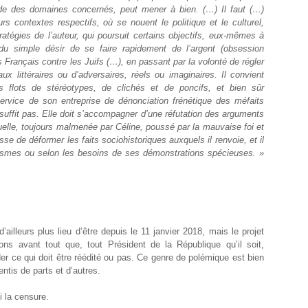
ude des domaines concernés, peut mener à bien. (…) Il faut (…)
rs contextes respectifs, où se nouent le politique et le culturel,
s stratégies de l’auteur, qui poursuit certains objectifs, eux-mêmes à
t du simple désir de se faire rapidement de l’argent (obsession
 Français contre les Juifs (…), en passant par la volonté de régler
 littéraires ou d’adversaires, réels ou imaginaires. Il convient
 flots de stéréotypes, de clichés et de poncifs, et bien sûr
ervice de son entreprise de dénonciation frénétique des méfaits
 suffit pas. Elle doit s’accompagner d’une réfutation des arguments
tuelle, toujours malmenée par Céline, poussé par la mauvaise foi et
e de déformer les faits sociohistoriques auxquels il renvoie, et il
tasmes ou selon les besoins de ses démonstrations spécieuses. »
ailleurs plus lieu d’être depuis le 11 janvier 2018, mais le projet
ons avant tout que, tout Président de la République qu’il soit,
 ce qui doit être réédité ou pas. Ce genre de polémique est bien
ntis de parts et d’autres.
i la censure.