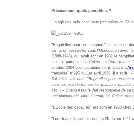
Précisément, quels pamphlets ?
Il s’agit des trois principaux pamphlets de Célin
"Bagatelles pour un massacre" est sorti en d
Ce fut un best-seller sous l’Occupation avec 
(1888-1948), qui avait écrit en 1931 le pamph
ainsi le pamphlet de Céline :
« Cette fois-ci, 
octobre 2004 pour parutions.com). Quant à
And
française" n°295 du 1
er
avril 1938, il a écrit :
«
S’il fallait voir dans "Bagatelles pour un mass
sans excuse de remuer les passions banales a
ceci :
« Quand il fait le Juif responsable de sa m
une plaisanterie, alors il serait, lui, Céline, c
"L’École des cadavres" est sorti en 1938 chez 
"Les Beaux Draps" est sorti le 28 février 1941 