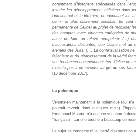
notamment d’historiens spécialisés dans l’ét
inscrire les développements céliniens dans leu
l’intellectuel et le littéraire, en identifiant le
définir le plus clairement possible. Ils von
permanente de Céline) au projet de mobiliser les
des comptes avec diverses catégories de rivaux
aussi de faire un relevé scrupuleux (…) des
d’accusations délirantes, que Céline met au s
éternels des Juifs. (…) La contextualisation ne
fallacieux et du rétablissement de la vérité fac
ses tendances conspirationnistes. Céline ne cess
n’hésite pas à en inventer au gré de ses fan
(13 décembre 2017).
La polémique
Venons-en maintenant à la polémique (qui n’a d’
pourrait revenir dans quelques mois). Rappel
Emmanuel Macron n’a aucune vocation à décider
"française", car elle touche à beaucoup de resse
Le sujet ne concerne ni la liberté d’expression n