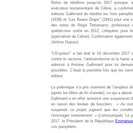
Refus de réédition jusqu’en 2017 puisque, a
exécuteur testamentaire de Céline, a confirmé
éditions Gallimard de rééditer les trois pamph
(1938) et "Les Beaux Draps" (1941) pour une so
des notes de Régis Tettamanzi, professeur de
québécoise sortie en 2012, critiquées pour le
(spécialiste de Céline). Confirmation également
Jérôme Dupuis).
"L’Express" a fait état le 14 décembre 2017 d’u
contre le racisme, l’antisémitisme et la hain
adressé à Antoine Gallimard pour lui demand
possibles. C’était la première fois que les ser
éditeur.
La polémique n’a pris vraiment de l’ampleur d
(après les fêtes de fin d’année), ce qui a about
Gallimard a en effet annoncé une suspension de
en raison des levées de boucliers :
« Au nom
suspends ce projet, jugeant que les condit
l’envisager sereinement. »
(communiqué). Le po
2017, le Président de la République
Emmanuel
ces pamphlets.