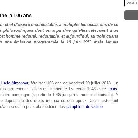
ine, a 106 ans
 chef-d’œuvre incontestable, a multiplié les occasions de se
s et philosophiques dont on a pu dire qu’elles relevaient d’un
 cet homme redouté, redoutable, et aujourd’hui, au trois quarts
our une émission programmée le 19 juin 1959 mais jamais
e
Lucie Almansor
, fête ses 106 ans ce vendredi 20 juillet 2018. Un
plus rare encore : elle s’est mariée le 15 février 1943 avec
Louis-
ernière compagne (à partir de 1935 jusqu’à la mort de l’écrivain). À
eule dépositaire des droits moraux de son époux. C’est justement
 d’année sur la possible réédition des
pamphlets de Céline
.