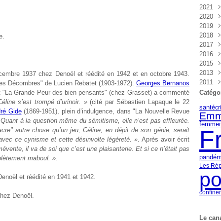
2021
Nov
Déc
2020
Oct
Nov
Déc
2019
Sep
Oct
Nov
Déc
2018
Aoû
Sep
Oct
Nov
Déc
e.
2017
Juil
Aoû
Sep
Oct
Nov
Déc
2016
Juin
Juil
Aoû
Sep
Oct
Nov
Déc
2015
Mai
Juin
Juil
Aoû
Sep
Oct
Nov
Déc
2013
Avri
Mai
Juin
Juil
Aoû
Sep
Oct
Nov
Déc
écembre 1937 chez Denoël et réédité en 1942 et en octobre 1943.
2011
Mar
Avri
Mai
Juin
Juil
Aoû
Sep
Oct
Nov
Sep
"Les Décombres" de Lucien Rebatet (1903-1972).
Georges Bernanos
Févr
Mar
Avri
Mai
Juin
Juil
Aoû
Sep
Oct
Avri
let "La Grande Peur des bien-pensants" (chez Grasset) a commenté
Catégo
Janv
Févr
Mar
Avri
Mai
Juin
Juil
Aoû
Sep
Céline s’est trompé d’urinoir. »
(cité par Sébastien Lapaque le 22
santé
cr
Janv
Févr
Mar
Avri
Mai
Juin
Juil
Aoû
ré Gide
(1869-1951), plein d’indulgence, dans "La Nouvelle Revue
Emm
Janv
Févr
Mar
Avri
Mai
Juin
Juil
 Quant à la question même du sémitisme, elle n’est pas effleurée.
femme
Janv
Févr
Mar
Avri
Mai
Juin
F
acre" autre chose qu’un jeu, Céline, en dépit de son génie, serait
Janv
Févr
Mar
Avri
Mai
vec ce cynisme et cette désinvolte légèreté. »
. Après avoir écrit
Janv
Févr
Mar
Avri
évente, il va de soi que c’est une plaisanterie. Et si ce n’était pas
Janv
Févr
Mar
pandém
omplètement maboul. »
.
Les Rép
Janv
po
Denoël et réédité en 1941 et 1942.
confine
chez Denoël.
Le can