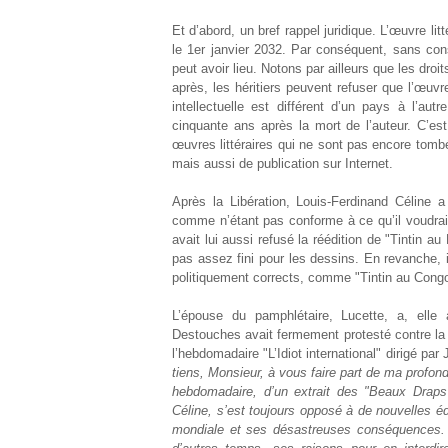
Et d’abord, un bref rappel juridique. L’œuvre l
le 1
er
janvier 2032. Par conséquent, sans cons
peut avoir lieu. Notons par ailleurs que les dr
après, les héritiers peuvent refuser que l’œuvr
intellectuelle est différent d’un pays à l’au
cinquante ans après la mort de l’auteur. C’est
œuvres littéraires qui ne sont pas encore tombé
mais aussi de publication sur Internet.
Après la Libération, Louis-Ferdinand Céline a 
comme n’étant pas conforme à ce qu’il voudrait
avait lui aussi refusé la réédition de "Tintin au 
pas assez fini pour les dessins. En revanche, 
politiquement corrects, comme "Tintin au Congo
L’épouse du pamphlétaire, Lucette, a, elle 
Destouches avait fermement protesté contre la 
l’hebdomadaire "L’Idiot international" dirigé par
tiens, Monsieur, à vous faire part de ma profonde
hebdomadaire, d’un extrait des "Beaux Draps
Céline, s’est toujours opposé à de nouvelles é
mondiale et ses désastreuses conséquences. I