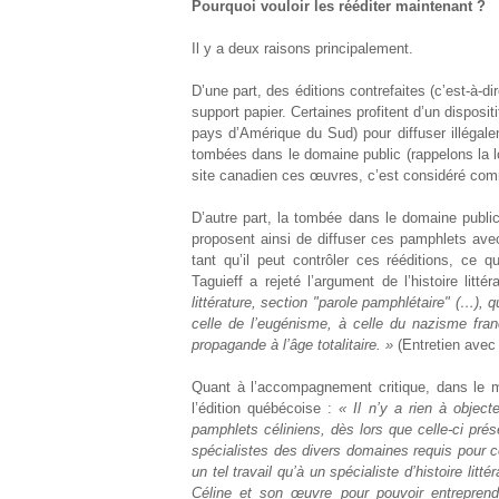
Pourquoi vouloir les rééditer maintenant ?
Il y a deux raisons principalement.
D’une part, des éditions contrefaites (c’est-à-dir
support papier. Certaines profitent d’un disposi
pays d’Amérique du Sud) pour diffuser illéga
tombées dans le domaine public (rappelons la lo
site canadien ces œuvres, c’est considéré comme i
D’autre part, la tombée dans le domaine public
proposent ainsi de diffuser ces pamphlets av
tant qu’il peut contrôler ces rééditions, ce 
Taguieff a rejeté l’argument de l’histoire littér
littérature, section "parole pamphlétaire" (…), 
celle de l’eugénisme, à celle du nazisme franç
propagande à l’âge totalitaire. »
(Entretien avec
Quant à l’accompagnement critique, dans le m
l’édition québécoise :
« Il n’y a rien à object
pamphlets céliniens, dès lors que celle-ci prése
spécialistes des divers domaines requis pour ce
un tel travail qu’à un spécialiste d’histoire litté
Céline et son œuvre pour pouvoir entreprendr