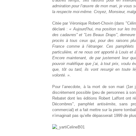
d’autres temps, ses raisons pour en interdi
admiration pour l’œuvre de mon mari, je vous s
la respecte moi-même. Croyez, Monsieur, malgr
Citée par Véronique Robert-Chovin (dans "Céli
déclaré :
« Aujourd’hui, ma position sur les t
des cadavres" et "Les Beaux Draps", demeure trè
procès à tous ceux qui, pour des raisons plu
France comme à l’étranger. Ces pamphlets o
particulière, et ne nous ont apporté à Louis et 
Encore maintenant, de par justement leur quali
pouvoir maléfique que j’ai, à tout prix, voulu 
que, tôt ou tard, ils vont resurgir en toute 
volonté. »
.
Pour l’anecdote, à la mort de son mari (1
er
j
discrètement possible (peu de personnes à son 
Rebatet dont les éditions Robert Laffont ont r
Décombres", pamphlet antisémite, sans p
commercial) et a fait mettre sur la pierre tomba
n’imaginait pas qu’elle dépasserait 1999 de plus