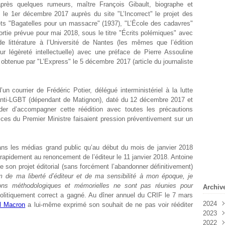
près quelques rumeurs, maître François Gibault, biographe et
 le 1
er
décembre 2017 auprès du site "L’Incorrect" le projet des
lets "Bagatelles pour un massacre" (1937), "L’École des cadavres"
rtie prévue pour mai 2018, sous le titre "Écrits polémiques" avec
 littérature à l’Université de Nantes (les mêmes que l’édition
ur légèreté intellectuelle) avec une préface de Pierre Assouline
 obtenue par "L’Express" le 5 décembre 2017 (article du journaliste
n courrier de Frédéric Potier, délégué interministériel à la lutte
e anti-LGBT (dépendant de Matignon), daté du 12 décembre 2017 et
er d’accompagner cette réédition avec toutes les précautions
vices du Premier Ministre faisaient pression préventivement sur un
ans les médias grand public qu’au début du mois de janvier 2018
i rapidement au renoncement de l’éditeur le 11 janvier 2018. Antoine
 son projet éditorial (sans forcément l’abandonner définitivement)
 de ma liberté d’éditeur et de ma sensibilité à mon époque, je
ions méthodologiques et mémorielles ne sont pas réunies pour
Archiv
litiquement correct a gagné. Au dîner annuel du CRIF le 7 mars
2024
 Macron
a lui-même exprimé son souhait de ne pas voir rééditer
2023
Févr
2022
Janv
Déc