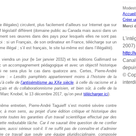
Modeste
Accueil
Créer u
e illégales) circulent, plus facilement d’ailleurs sur Internet que sur
Merci d
tif législatif différent (domaine public au Canada mais aussi dans un
lement ses œuvres dans des pays pour lesquels elles ne sont pas
L'inté
i : si un Français, de son ordinateur en France, télécharge sur un
2007) 
llégal ; s’il est français, le site lui-même est dans l’illégalité).
http:/
 viendra un jour (le 1
er
janvier 2032) et les éditions Gallimard se
Canal
ec un accompagnement pédagogique et avec un objectif historique
depui
qui ne sera plus le cas dans quatorze ans. Certes, Pierre-André
© Cop
aire :
« Lesdits pamphlets appartiennent moins à l’histoire de la
interd
qu’à celle de
l’antisémitisme au XX
e
siècle
, à celle du racisme et à
ais et du collaborationnisme parisien, et bien sûr, à celle de la
 Marc Knobel, le 13 décembre 2017, qu’on peut
télécharger ici
).
ême entretien, Pierre-André Taguieff s’est montré sévère contre
er, à mon sens, au projet d’une édition critique et historique des
nte toutes les garanties d’un travail scientifique effectué par des
tte redoutable tâche. Car il ne saurait être question de ne confier
raire, aussi sérieux soit-il. Il ne suffit pas de connaître et d’admirer
e ce travail que seule une équipe pluridisciplinaire, composée