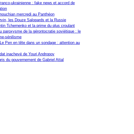
franco-ukrainienne : fake news et accord de
tion
nouchian mercredi au Panthéon
vin, les Douze Salopards et la Russie
tin Tchernenko et la prime du plus croulant
u paroxysme de la gérontocratie soviétique : le
me-sénilisme
Le Pen en tête dans un sondage : attention au
at inachevé de Youri Andropov
ris du gouvernement de Gabriel Attal