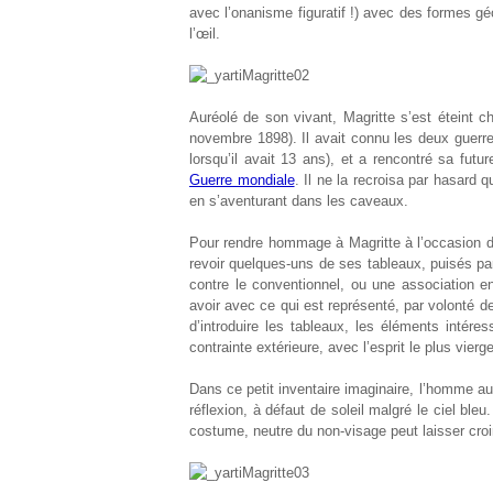
avec l’onanisme figuratif !) avec des formes g
l’œil.
Auréolé de son vivant, Magritte s’est éteint c
novembre 1898). Il avait connu les deux guerre
lorsqu’il avait 13 ans), et a rencontré sa fut
Guerre mondiale
. Il ne la recroisa par hasard 
en s’aventurant dans les caveaux.
Pour rendre hommage à Magritte à l’occasion du
revoir quelques-uns de ses tableaux, puisés pa
contre le conventionnel, ou une association en
avoir avec ce qui est représenté, par volonté d
d’introduire les tableaux, les éléments intér
contrainte extérieure, avec l’esprit le plus vie
Dans ce petit inventaire imaginaire, l’homme a
réflexion, à défaut de soleil malgré le ciel ble
costume, neutre du non-visage peut laisser cro