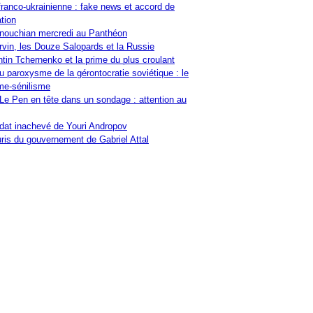
franco-ukrainienne : fake news et accord de
tion
nouchian mercredi au Panthéon
vin, les Douze Salopards et la Russie
tin Tchernenko et la prime du plus croulant
u paroxysme de la gérontocratie soviétique : le
me-sénilisme
Le Pen en tête dans un sondage : attention au
at inachevé de Youri Andropov
ris du gouvernement de Gabriel Attal