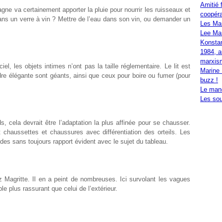
Amitié 
e va certainement apporter la pluie pour nourrir les ruisseaux et
coopéra
 dans un verre à vin ? Mettre de l’eau dans son vin, ou demander un
Les Ma
Lee Mar
Konstan
1984, a
marxis
l, les objets intimes n’ont pas la taille réglementaire. Le lit est
Marine 
ndre élégante sont géants, ainsi que ceux pour boire ou fumer (pour
buzz !
Le mand
Les sou
, cela devrait être l’adaptation la plus affinée pour se chausser.
chaussettes et chaussures avec différentiation des orteils. Les
des sans toujours rapport évident avec le sujet du tableau.
 Magritte. Il en a peint de nombreuses. Ici survolant les vagues
le plus rassurant que celui de l’extérieur.