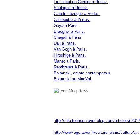
La collection Cordier à Rodez.
Soulages à Rodez.
Claude Lévêque à Rodez.
Caillebotte à Yerres.
Goya à Paris.
Brueghel à Paris.
Chagall à Paris.
Dali à Paris.
Van Gogh à Paris.
Hiroshige à Paris.
Manet à Paris.
Rembrandt à Paris.
Boltanski, artiste contemporain.
Boltanski au MacVal.
http://rakotoarison.over-blog.com/article-sr-201
http://www.agoravox.fr/culture-loisirs/culture/ar