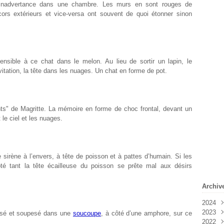
r inadvertance dans une chambre. Les murs en sont rouges de
cors extérieurs et vice-versa ont souvent de quoi étonner sinon
nsible à ce chat dans le melon. Au lieu de sortir un lapin, le
vitation, la tête dans les nuages. Un chat en forme de pot.
nts" de Magritte. La mémoire en forme de choc frontal, devant un
t le ciel et les nuages.
 sirène à l’envers, à tête de poisson et à pattes d’humain. Si les
pté tant la tête écailleuse du poisson se prête mal aux désirs
Archiv
2024
2023
Févr
pesé et soupesé dans une
soucoupe
, à côté d’une amphore, sur ce
2022
Janv
Déc
.