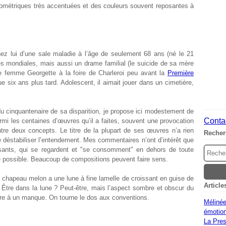
éométriques très accentuées et des couleurs souvent reposantes à
hez lui d’une sale maladie à l’âge de seulement 68 ans (né le 21
s mondiales, mais aussi un drame familial (le suicide de sa mère
ure femme Georgette à la foire de Charleroi peu avant la
Première
que six ans plus tard. Adolescent, il aimait jouer dans un cimetière,
 cinquantenaire de sa disparition, je propose ici modestement de
Contac
rmi les centaines d’œuvres qu’il a faites, souvent une provocation
tre deux concepts. Le titre de la plupart de ses œuvres n’a rien
Recher
e déstabiliser l’entendement. Mes commentaires n’ont d’intérêt que
essants, qui se regardent et "se consomment" en dehors de toute
rge possible. Beaucoup de compositions peuvent faire sens.
u chapeau melon a une lune à fine lamelle de croissant en guise de
Article
u. Être dans la lune ? Peut-être, mais l’aspect sombre et obscur du
ire à un manque. On tourne le dos aux conventions.
Mélinée
émotion
La Pres