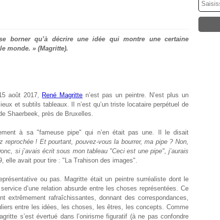
 se borner qu’à décrire une idée qui montre une certaine
le monde. » (Magritte).
 15 août 2017,
René Magritte
n’est pas un peintre. N’est plus un
ieux et subtils tableaux. Il n’est qu’un triste locataire perpétuel de
de Shaerbeek, près de Bruxelles.
ement à sa "fameuse pipe" qui n’en était pas une. Il le disait
z reprochée ! Et pourtant, pouvez-vous la bourrer, ma pipe ? Non,
Donc, si j’avais écrit sous mon tableau "Ceci est une pipe", j’aurais
29, elle avait pour tire : "La Trahison des images".
présentative ou pas. Magritte était un peintre surréaliste dont le
u service d’une relation absurde entre les choses représentées. Ce
ont extrêmement rafraîchissantes, donnant des correspondances,
uliers entre les idées, les choses, les êtres, les concepts. Comme
agritte s’est évertué dans l’onirisme figuratif (à ne pas confondre