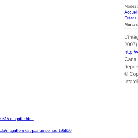
Modeste
Accueil
Créer u
Merci d
L'inté
2007) 
http:/
Canal
depui
© Cop
interd
70815-magritte.html
ticle/magritte-n-est-pas-un-peintre-195930