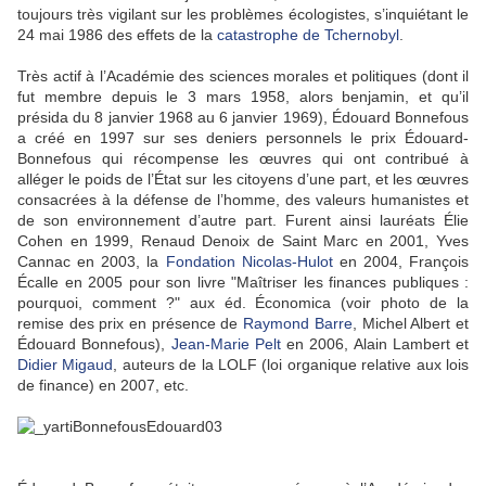
toujours très vigilant sur les problèmes écologistes, s’inquiétant le
24 mai 1986 des effets de la
catastrophe de Tchernobyl
.
Très actif à l’Académie des sciences morales et politiques (dont il
fut membre depuis le 3 mars 1958, alors benjamin, et qu’il
présida du 8 janvier 1968 au 6 janvier 1969), Édouard Bonnefous
a créé en 1997 sur ses deniers personnels le prix Édouard-
Bonnefous qui récompense les œuvres qui ont contribué à
alléger le poids de l’État sur les citoyens d’une part, et les œuvres
consacrées à la défense de l’homme, des valeurs humanistes et
de son environnement d’autre part. Furent ainsi lauréats Élie
Cohen en 1999, Renaud Denoix de Saint Marc en 2001, Yves
Cannac en 2003, la
Fondation Nicolas-Hulot
en 2004, François
Écalle en 2005 pour son livre "Maîtriser les finances publiques :
pourquoi, comment ?" aux éd. Économica (voir photo de la
remise des prix en présence de
Raymond Barre
, Michel Albert et
Édouard Bonnefous),
Jean-Marie Pelt
en 2006, Alain Lambert et
Didier Migaud
, auteurs de la LOLF (loi organique relative aux lois
de finance) en 2007, etc.