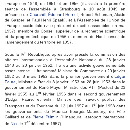
l’Europe en 1949, en 1951 et en 1956 (il assista à la première
séance de l’assemblée à Strasbourg le 10 août 1949 en
présence de
Churchill
,
Édouard Herriot
, Robert Schuman, Alcide
de Gasperi et Paul Henri Spaak), et à l’Assemblée de l’Union de
l’Europe occidentale (vice-président de cette assemblée en mai
1957), membre du Conseil supérieur de la recherche scientifique
et du progrès technique en 1956 et membre du Haut conseil de
l’aménagement du territoire en 1957.
e
Sous la IV
République, après avoir présidé la commission des
affaires internationales à l’Assemblée Nationale du 28 janvier
1948 au 20 janvier 1952, il a eu une activité gouvernementale
assez intense : il fut nommé Ministre du Commerce du 20 janvier
1952 au 8 mars 1952 dans le premier gouvernement d’
Edgar
Faure
, Ministre d’État du 8 janvier 1953 au 28 juin 1953 dans le
gouvernement de René Mayer, Ministre des PTT (Postes) du 23
er
février 1955 au 1
février 1956 dans le second gouvernement
d’Edgar Faure, et enfin, Ministre des Travaux publics, des
er
Transports et du Tourisme du 12 juin 1957 au 1
juin 1958 dans
les gouvernements de Maurice Bourgès-Maunoury, de Félix
Gaillard et de
Pierre Pflimlin
(il inaugura l’aéroport international
er
de
Nice
le 1
décembre 1957).