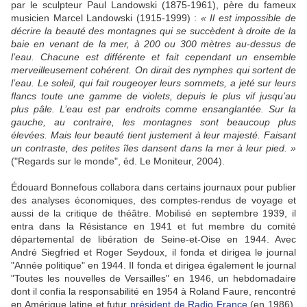
par le sculpteur Paul Landowski (1875-1961), père du fameux
musicien Marcel Landowski (1915-1999) :
« Il est impossible de
décrire la beauté des montagnes qui se succèdent à droite de la
baie en venant de la mer, à 200 ou 300 mètres au-dessus de
l’eau. Chacune est différente et fait cependant un ensemble
merveilleusement cohérent. On dirait des nymphes qui sortent de
l’eau. Le soleil, qui fait rougeoyer leurs sommets, a jeté sur leurs
flancs toute une gamme de violets, depuis le plus vif jusqu’au
plus pâle. L’eau est par endroits comme ensanglantée. Sur la
gauche, au contraire, les montagnes sont beaucoup plus
élevées. Mais leur beauté tient justement à leur majesté. Faisant
un contraste, des petites îles dansent dans la mer à leur pied. »
("Regards sur le monde", éd. Le Moniteur, 2004).
Édouard Bonnefous collabora dans certains journaux pour publier
des analyses économiques, des comptes-rendus de voyage et
aussi de la critique de théâtre. Mobilisé en septembre 1939, il
entra dans la Résistance en 1941 et fut membre du comité
départemental de libération de Seine-et-Oise en 1944. Avec
André Siegfried et Roger Seydoux, il fonda et dirigea le journal
"Année politique" en 1944. Il fonda et dirigea également le journal
"Toutes les nouvelles de Versailles" en 1946, un hebdomadaire
dont il confia la responsabilité en 1954 à Roland Faure, rencontré
en Amérique latine et futur
président de Radio France
(en 1986).