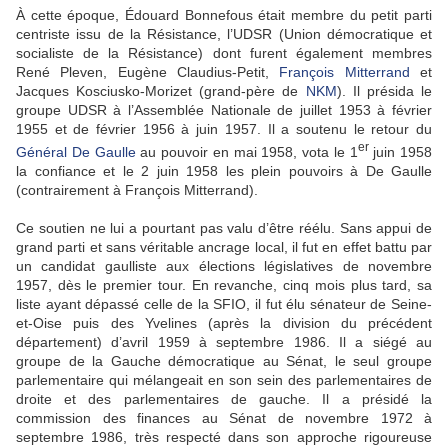
À cette époque, Édouard Bonnefous était membre du petit parti
centriste issu de la Résistance, l’UDSR (Union démocratique et
socialiste de la Résistance) dont furent également membres
René Pleven, Eugène Claudius-Petit,
François Mitterrand
et
Jacques Kosciusko-Morizet (grand-père de
NKM
). Il présida le
groupe UDSR à l’Assemblée Nationale de juillet 1953 à février
1955 et de février 1956 à juin 1957. Il a soutenu le retour du
er
Général De Gaulle
au pouvoir en mai 1958, vota le 1
juin 1958
la confiance et le 2 juin 1958 les plein pouvoirs à De Gaulle
(contrairement à François Mitterrand).
Ce soutien ne lui a pourtant pas valu d’être réélu. Sans appui de
grand parti et sans véritable ancrage local, il fut en effet battu par
un candidat gaulliste aux élections législatives de novembre
1957, dès le premier tour. En revanche, cinq mois plus tard, sa
liste ayant dépassé celle de la SFIO, il fut élu sénateur de Seine-
et-Oise puis des Yvelines (après la division du précédent
département) d’avril 1959 à septembre 1986. Il a siégé au
groupe de la Gauche démocratique au Sénat, le seul groupe
parlementaire qui mélangeait en son sein des parlementaires de
droite et des parlementaires de gauche. Il a présidé la
commission des finances au Sénat de novembre 1972 à
septembre 1986, très respecté dans son approche rigoureuse