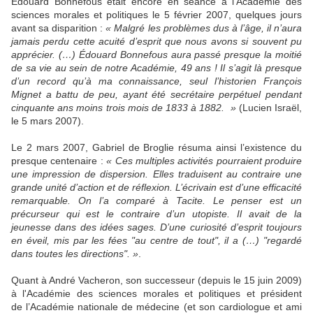
Édouard Bonnefous était encore en séance à l’Académie des
sciences morales et politiques le 5 février 2007, quelques jours
avant sa disparition :
« Malgré les problèmes dus à l’âge, il n’aura
jamais perdu cette acuité d’esprit que nous avons si souvent pu
apprécier. (…) Édouard Bonnefous aura passé presque la moitié
de sa vie au sein de notre Académie, 49 ans ! Il s’agit là presque
d’un record qu’à ma connaissance, seul l’historien François
Mignet a battu de peu, ayant été secrétaire perpétuel pendant
cinquante ans moins trois mois de 1833 à 1882. »
(Lucien Israël,
le 5 mars 2007).
Le 2 mars 2007, Gabriel de Broglie résuma ainsi l’existence du
presque centenaire :
« Ces multiples activités pourraient produire
une impression de dispersion. Elles traduisent au contraire une
grande unité d’action et de réflexion. L’écrivain est d’une efficacité
remarquable. On l’a comparé à Tacite. Le penser est un
précurseur qui est le contraire d’un utopiste. Il avait de la
jeunesse dans des idées sages. D’une curiosité d’esprit toujours
en éveil, mis par les fées "au centre de tout", il a (…) "regardé
dans toutes les directions". »
.
Quant à André Vacheron, son successeur (depuis le 15 juin 2009)
à l'Académie des sciences morales et politiques et président
de l’Académie nationale de médecine (et son cardiologue et ami