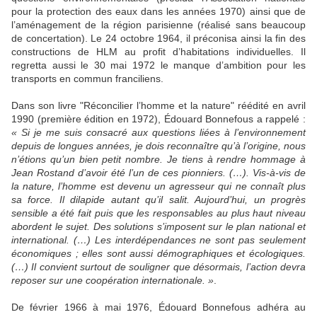
pour la protection des eaux dans les années 1970) ainsi que de
l’aménagement de la région parisienne (réalisé sans beaucoup
de concertation). Le 24 octobre 1964, il préconisa ainsi la fin des
constructions de HLM au profit d’habitations individuelles. Il
regretta aussi le 30 mai 1972 le manque d’ambition pour les
transports en commun franciliens.
Dans son livre "Réconcilier l’homme et la nature" réédité en avril
1990 (première édition en 1972), Édouard Bonnefous a rappelé :
« Si je me suis consacré aux questions liées à l’environnement
depuis de longues années, je dois reconnaître qu’à l’origine, nous
n’étions qu’un bien petit nombre. Je tiens à rendre hommage à
Jean Rostand d’avoir été l’un de ces pionniers. (…). Vis-à-vis de
la nature, l’homme est devenu un agresseur qui ne connaît plus
sa force. Il dilapide autant qu’il salit. Aujourd’hui, un progrès
sensible a été fait puis que les responsables au plus haut niveau
abordent le sujet. Des solutions s’imposent sur le plan national et
international. (…) Les interdépendances ne sont pas seulement
économiques ; elles sont aussi démographiques et écologiques.
(…) Il convient surtout de souligner que désormais, l’action devra
reposer sur une coopération internationale. »
.
De février 1966 à mai 1976, Édouard Bonnefous adhéra au