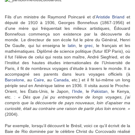
Fils d’un ministre de Raymond Poincaré et d’
Aristide Briand
et
député de 1910 à 1936, Georges Bonnefous (1867-1956) et
d’une mère qui fréquentait les milieux artistiques, Édouard
Bonnefous commença son existence par la découverte du
monde. Le directeur de son école fut le père du Général, Henri
De Gaulle, qui lui enseigna le
latin
, le
grec
, le français et les
mathématiques. Diplômé de science politique (futur IEP Paris), où
il fut l’élève de celui qui resta son maître, André Siegfried, et de
l’Institut des hautes études internationales de l’Université de
Paris, il fit de nombreux voyages d’étude à travers le monde. Il a
accompagné ses parents dans leurs voyages officiels (à
Barcelone
, au
Caire
, au
Canada
, etc.) et il fit lui-même un long
périple seul en Amérique latine en 1936. Il visita aussi le Proche-
Orient, les États-Unis, le Japon,
l’Inde
, le
Pakistan
, le Kenya,
etc. :
« Dès que j’ai pu entreprendre de longs voyages, j’ai
compris que la découverte de pays nouveaux, loin d’apaiser ma
curiosité, était au contraire une raison de partir plus loin encore. »
(2004).
Par exemple, lorsqu’il découvrit le Brésil, voici ce qu’il écrivit de la
Baie de Rio dominée par le célèbre Christ du Corcovado réalisé