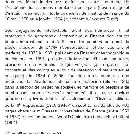
dans les débats intellectuels et fut une figure importante de
l’Académie des sciences morales et politiques (doyen d’âge et
d’élection à sa mort). Il fut le chancelier de l’Institut de France du
16 mai 1978 au 4 janvier 1994 (succédant à
Jacques Rueff
).
Ses engagements intellectuels furent très nombreux. Il fut
professeur de géographie économique à l’Institut des hautes
études internationales et à Science Po pendant un quart de
siècle, président du CNAM (Conservatoire national des arts et
métiers) de 1975 à 1987, président de l’Institut océanographique
de Monaco en 1991, président du Muséum d’histoire naturelle,
président de la Fondation Singer-Polignac (qui organise des
concerts et des colloques autour de beaucoup d’intellectuels et
politiques) de 1984 à 2006, l’un des rares membres non
médecins de l’Académie nationale de médecine (élu en 1980
dans la section de médecine sociale), et membre ou président de
nombreuses autres "sociétés savantes". Il a publié environ
quarante-cinq livres dont la très volumineuse "Histoire politique
e
de la III
République (1906-1940)" en sept tomes de plus de 400
pages chacun aux Presses Universitaires de France (entre 1959
et 1967) et ses mémoires "Avant l’Oubli", trois tomes chez Laffont
(1984).