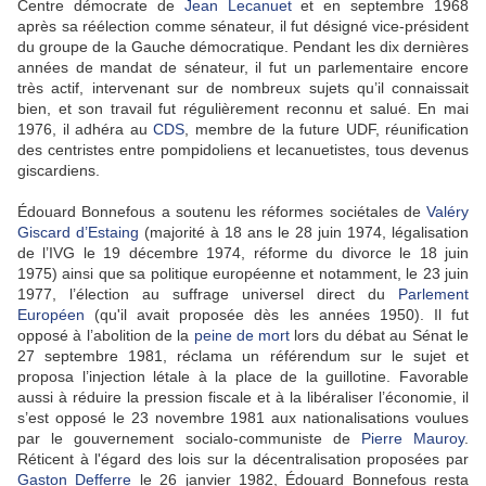
Centre démocrate de
Jean Lecanuet
et en septembre 1968
après sa réélection comme sénateur, il fut désigné vice-président
du groupe de la Gauche démocratique. Pendant les dix dernières
années de mandat de sénateur, il fut un parlementaire encore
très actif, intervenant sur de nombreux sujets qu’il connaissait
bien, et son travail fut régulièrement reconnu et salué. En mai
1976, il adhéra au
CDS
, membre de la future UDF, réunification
des centristes entre pompidoliens et lecanuetistes, tous devenus
giscardiens.
Édouard Bonnefous a soutenu les réformes sociétales de
Valéry
Giscard d’Estaing
(majorité à 18 ans le 28 juin 1974, légalisation
de l’IVG le 19 décembre 1974, réforme du divorce le 18 juin
1975) ainsi que sa politique européenne et notamment, le 23 juin
1977, l’élection au suffrage universel direct du
Parlement
Européen
(qu'il avait proposée dès les années 1950). Il fut
opposé à l’abolition de la
peine de mort
lors du débat au Sénat le
27 septembre 1981, réclama un référendum sur le sujet et
proposa l’injection létale à la place de la guillotine. Favorable
aussi à réduire la pression fiscale et à la libéraliser l’économie, il
s’est opposé le 23 novembre 1981 aux nationalisations voulues
par le gouvernement socialo-communiste de
Pierre Mauroy
.
Réticent à l'égard des lois sur la décentralisation proposées par
Gaston Defferre
le 26 janvier 1982, Édouard Bonnefous resta