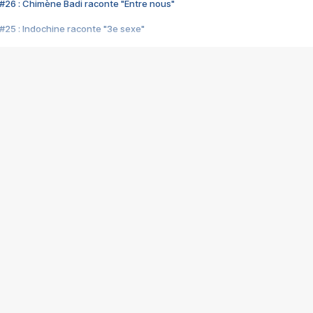
#26 : Chimène Badi raconte "Entre nous"
#25 : Indochine raconte "3e sexe"
#24 : Zaho raconte "C'est chelou"
#23 : Patrick Bruel raconte "Au café des délices"
#22 : Kyo raconte "Le chemin"
#21 : Nolwenn Leroy raconte "Cassé"
#20 : Patrick Hernandez raconte "Born to be alive"
#19 : Lorie raconte "Près de moi"
#18 : Michael Jones raconte "A nos actes manqués" (avec Jean-Jacque
#17 : Khaled raconte "Aïcha"
#16 : Corneille raconte "Parce qu'on vient de loin"
#15 : Indochine raconte "L'aventurier"
14 : Lorie raconte "Sur un air latino"