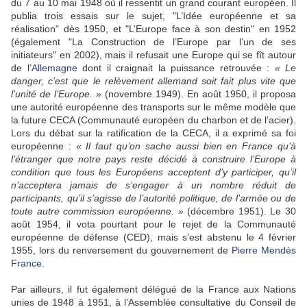
du 7 au 10 mai 1948 où il ressentit un grand courant européen. Il
publia trois essais sur le sujet, "L’Idée européenne et sa
réalisation" dès 1950, et "L’Europe face à son destin" en 1952
(également "La Construction de l’Europe par l’un de ses
initiateurs" en 2002), mais il refusait une Europe qui se fît autour
de
l’Allemagne
dont il craignait la puissance retrouvée :
« Le
danger, c’est que le relèvement allemand soit fait plus vite que
l’unité de l’Europe. »
(novembre 1949). En août 1950, il proposa
une autorité européenne des transports sur le même modèle que
la future CECA (Communauté européen du charbon et de l’acier).
Lors du débat sur la ratification de la CECA, il a exprimé sa foi
européenne :
« Il faut qu’on sache aussi bien en France qu’à
l’étranger que notre pays reste décidé à construire l’Europe à
condition que tous les Européens acceptent d’y participer, qu’il
n’acceptera jamais de s’engager à un nombre réduit de
participants, qu’il s’agisse de l’autorité politique, de l’armée ou de
toute autre commission européenne. »
(décembre 1951). Le 30
août 1954, il vota pourtant pour le rejet de la Communauté
européenne de défense (CED), mais s’est abstenu le 4 février
1955, lors du renversement du gouvernement de
Pierre Mendès
France
.
Par ailleurs, il fut également délégué de la France aux Nations
unies de 1948 à 1951, à l’Assemblée consultative du Conseil de