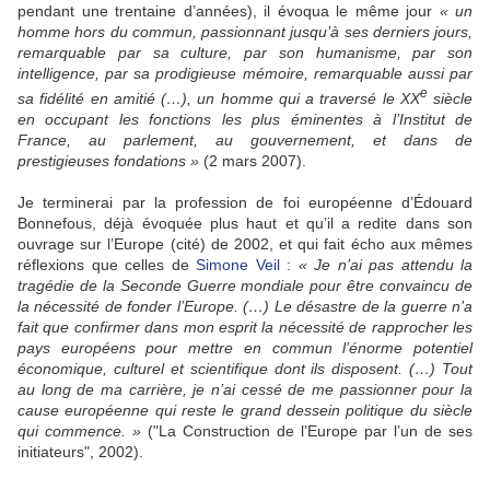
pendant une trentaine d’années), il évoqua le même jour
« un
homme hors du commun, passionnant jusqu’à ses derniers jours,
remarquable par sa culture, par son humanisme, par son
intelligence, par sa prodigieuse mémoire, remarquable aussi par
e
sa fidélité en amitié (…), un homme qui a traversé le XX
siècle
en occupant les fonctions les plus éminentes à l’Institut de
France, au parlement, au gouvernement, et dans de
prestigieuses fondations »
(2 mars 2007).
Je terminerai par la profession de foi européenne d’Édouard
Bonnefous, déjà évoquée plus haut et qu’il a redite dans son
ouvrage sur l’Europe (cité) de 2002, et qui fait écho aux mêmes
réflexions que celles de
Simone Veil
:
« Je n’ai pas attendu la
tragédie de la Seconde Guerre mondiale pour être convaincu de
la nécessité de fonder l’Europe. (…) Le désastre de la guerre n’a
fait que confirmer dans mon esprit la nécessité de rapprocher les
pays européens pour mettre en commun l’énorme potentiel
économique, culturel et scientifique dont ils disposent. (…) Tout
au long de ma carrière, je n’ai cessé de me passionner pour la
cause européenne qui reste le grand dessein politique du siècle
qui commence. »
("La Construction de l’Europe par l’un de ses
initiateurs", 2002).