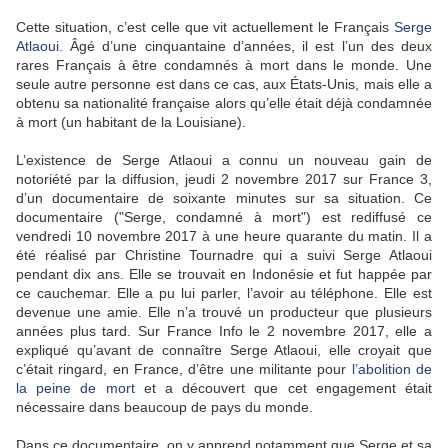
Cette situation, c’est celle que vit actuellement le Français
Serge
Atlaoui
. Âgé d’une cinquantaine d’années, il est l’un des deux
rares Français à être condamnés à mort dans le monde. Une
seule autre personne est dans ce cas, aux États-Unis, mais elle a
obtenu sa nationalité française alors qu’elle était déjà condamnée
à mort (un habitant de la Louisiane).
L’existence de Serge Atlaoui a connu un nouveau gain de
notoriété par la diffusion, jeudi 2 novembre 2017 sur France 3,
d’un documentaire de soixante minutes sur sa situation. Ce
documentaire ("Serge, condamné à mort") est rediffusé ce
vendredi 10 novembre 2017 à une heure quarante du matin. Il a
été réalisé par Christine Tournadre qui a suivi Serge Atlaoui
pendant dix ans. Elle se trouvait en Indonésie et fut happée par
ce cauchemar. Elle a pu lui parler, l’avoir au téléphone. Elle est
devenue une amie. Elle n’a trouvé un producteur que plusieurs
années plus tard. Sur France Info le 2 novembre 2017, elle a
expliqué qu’avant de connaître Serge Atlaoui, elle croyait que
c’était ringard, en France, d’être une militante pour
l’abolition de
la peine de mort
et a découvert que cet engagement était
nécessaire dans beaucoup de pays du monde.
Dans ce documentaire, on y apprend notamment que Serge et sa