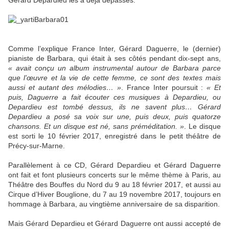
Gérard Depardieu les a déjà dépassés.
Comme l’explique France Inter, Gérard Daguerre, le (dernier)
pianiste de Barbara, qui était à ses côtés pendant dix-sept ans,
« avait conçu un album instrumental autour de Barbara parce
que l’œuvre et la vie de cette femme, ce sont des textes mais
aussi et autant des mélodies… »
. France Inter poursuit :
« Et
puis, Daguerre a fait écouter ces musiques à Depardieu, ou
Depardieu est tombé dessus, ils ne savent plus… Gérard
Depardieu a posé sa voix sur une, puis deux, puis quatorze
chansons. Et un disque est né, sans préméditation. »
. Le disque
est sorti le 10 février 2017, enregistré dans le petit théâtre de
Précy-sur-Marne.
Parallèlement à ce CD, Gérard Depardieu et Gérard Daguerre
ont fait et font plusieurs concerts sur le même thème à Paris, au
Théâtre des Bouffes du Nord du 9 au 18 février 2017, et aussi au
Cirque d’Hiver Bouglione, du 7 au 19 novembre 2017, toujours en
hommage à Barbara, au vingtième anniversaire de sa disparition.
Mais Gérard Depardieu et Gérard Daguerre ont aussi accepté de