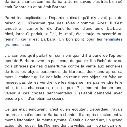
Barbara, chantait comme Barbara. Je ne savais plus très bien où
était Depardieu et où était Barbara.
Parmi les explications, Depardieu disait qu’il n’y avait pas de
raison qu’il n’incarnât que des rôles d’homme. Alors, il s’est
amusé à incarner le rôle d’une femme, d’une amie, Barbara.
Ainsi, lorsqu’il parlait, le "je", le "moi", était toujours accordé au
féminin, car il est Barbara. Un bon point pour les
féministes
grammaticaux
.
J’ai compris qu’il parlait en son nom quand il a parlé de l’après-
mort de Barbara avec un petit coup de gueule. Il a lâché deux ou
trois phrases pleines d’amertume contre la vente aux enchères
de tous les objets personnels de Barbara, deux ans après sa
mort. Il estimait qu’il aurait fallu les réunir, ces objets, en faire un
musée, pas de les vendre, de les disperser, ne pas vendre telle
robe, telles chaussures, etc. et puis ? comment donner une
valeur à ces choses sentimentales ? (s’est-il demandé avec
encore plein d’émotion au cœur).
Ce qui était émouvant, c’est qu’en écoutant Depardieu, j’avais
l’impression d’entendre Barbara chanter. Il a repris exactement la
même intonation, le même rythme. C’était du grand art, un grand
acteur, de réussir, lui, l’homme dont la virilité, au fil de sa carrière,