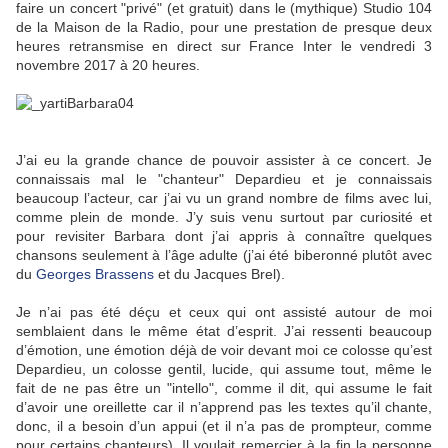
faire un concert "privé" (et gratuit) dans le (mythique) Studio 104
de la Maison de la Radio, pour une prestation de presque deux
heures retransmise en direct sur France Inter le vendredi 3
novembre 2017 à 20 heures.
J’ai eu la grande chance de pouvoir assister à ce concert. Je
connaissais mal le "chanteur" Depardieu et je connaissais
beaucoup l’acteur, car j’ai vu un grand nombre de films avec lui,
comme plein de monde. J’y suis venu surtout par curiosité et
pour revisiter Barbara dont j’ai appris à connaître quelques
chansons seulement à l’âge adulte (j’ai été biberonné plutôt avec
du
Georges Brassens
et du Jacques Brel).
Je n’ai pas été déçu et ceux qui ont assisté autour de moi
semblaient dans le même état d’esprit. J’ai ressenti beaucoup
d’émotion, une émotion déjà de voir devant moi ce colosse qu’est
Depardieu, un colosse gentil, lucide, qui assume tout, même le
fait de ne pas être un "intello", comme il dit, qui assume le fait
d’avoir une oreillette car il n’apprend pas les textes qu’il chante,
donc, il a besoin d’un appui (et il n’a pas de prompteur, comme
pour certains chanteurs). Il voulait remercier à la fin la personne