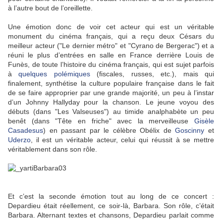
à l’autre bout de l’oreillette.
Une émotion donc de voir cet acteur qui est un véritable
monument du cinéma français, qui a reçu deux Césars du
meilleur acteur ("Le dernier métro" et "Cyrano de Bergerac") et a
réuni le plus d’entrées en salle en France derrière Louis de
Funès, de toute l’histoire du cinéma français, qui est sujet parfois
à
quelques polémiques
(fiscales, russes, etc.), mais qui
finalement, synthétise la culture populaire française dans le fait
de se faire approprier par une grande majorité, un peu à l’instar
d’un Johnny Hallyday pour la chanson. Le jeune voyou des
débuts (dans "Les Valseuses") au timide analphabète un peu
benêt (dans "Tête en friche" avec la merveilleuse
Gisèle
Casadesus
) en passant par le célèbre Obélix de
Goscinny
et
Uderzo
, il est un véritable acteur, celui qui réussit à se mettre
véritablement dans son rôle.
Et c’est la seconde émotion tout au long de ce concert :
Depardieu était réellement, ce soir-là, Barbara. Son rôle, c’était
Barbara. Alternant textes et chansons, Depardieu parlait comme