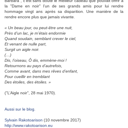
Barbara", c’est sans doute le meilleur cadeau que pouvait offrir à
la "Dame en noir" l’un de ses grands amis pour lui rendre
hommage vingt ans après sa disparition. Une manière de la
rendre encore plus que jamais vivante.
« Un beau jour, ou peut-être une nuit,
Près d’un lac, je m’étais endormie
Quand soudain, semblant crever le ciel,
Et venant de nulle part,
Surgit un aigle noir.
(…)
Dis, l’oiseau, Ô dis, emmène-moi !
Retournons au pays d’autrefois,
Comme avant, dans mes rêves d’enfant,
Pour cueillir en tremblant
Des étoiles, des étoiles. »
("L’Aigle noir", 28 mai 1970).
Aussi sur le blog.
Sylvain Rakotoarison
(10 novembre 2017)
http://www.rakotoarison.eu