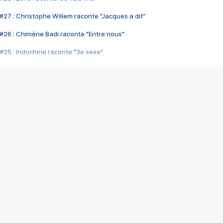
#27 : Christophe Willem raconte "Jacques a dit"
#26 : Chimène Badi raconte "Entre nous"
#25 : Indochine raconte "3e sexe"
#24 : Zaho raconte "C'est chelou"
#23 : Patrick Bruel raconte "Au café des délices"
#22 : Kyo raconte "Le chemin"
#21 : Nolwenn Leroy raconte "Cassé"
#20 : Patrick Hernandez raconte "Born to be alive"
#19 : Lorie raconte "Près de moi"
#18 : Michael Jones raconte "A nos actes manqués" (avec Jean-Jacque
#17 : Khaled raconte "Aïcha"
#16 : Corneille raconte "Parce qu'on vient de loin"