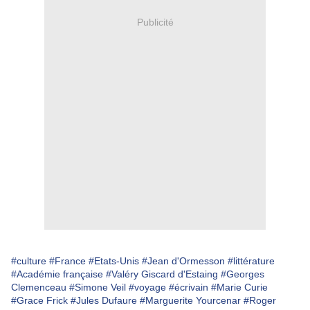
Publicité
#culture
#France
#Etats-Unis
#Jean d'Ormesson
#littérature
#Académie française
#Valéry Giscard d'Estaing
#Georges
Clemenceau
#Simone Veil
#voyage
#écrivain
#Marie Curie
#Grace Frick
#Jules Dufaure
#Marguerite Yourcenar
#Roger