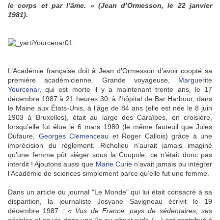
le corps et par l’âme. » (Jean d’Ormesson, le 22 janvier
1981).
L’Académie française doit à Jean d’Ormesson d’avoir coopté sa
première académicienne. Grande voyageuse,
Marguerite
Yourcenar
, qui est morte il y a maintenant trente ans, le 17
décembre 1987 à 21 heures 30, à l’hôpital de Bar Harbour, dans
le Maine aux États-Unis, à l’âge de 84 ans (elle est née le 8 juin
1903 à Bruxelles), était au large des Caraïbes, en croisière,
lorsqu’elle fut élue le 6 mars 1980 (le même fauteuil que Jules
Dufaure,
Georges Clemenceau
et Roger Callois) grâce à une
imprécision du règlement. Richelieu n’aurait jamais imaginé
qu’une femme pût siéger sous la Coupole, ce n’était donc pas
interdit ! Ajoutons aussi que
Marie Curie
n’avait jamais pu intégrer
l’Académie de sciences simplement parce qu’elle fut une femme.
Dans un article du journal "Le Monde" qui lui était consacré à sa
disparition, la journaliste Josyane Savigneau écrivit le 19
décembre 1987 :
« Vus de France, pays de sédentaires, ses