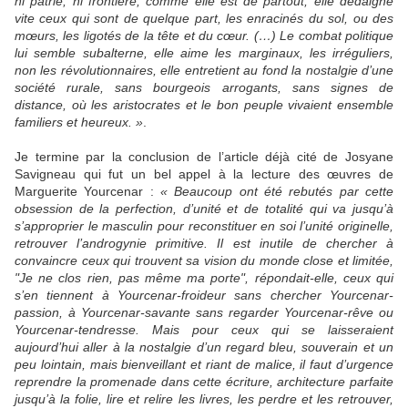
ni patrie, ni frontière, comme elle est de partout, elle dédaigne
vite ceux qui sont de quelque part, les enracinés du sol, ou des
mœurs, les ligotés de la tête et du cœur. (…) Le combat politique
lui semble subalterne, elle aime les marginaux, les irréguliers,
non les révolutionnaires, elle entretient au fond la nostalgie d’une
société rurale, sans bourgeois arrogants, sans signes de
distance, où les aristocrates et le bon peuple vivaient ensemble
familiers et heureux. »
.
Je termine par la conclusion de l’article déjà cité de Josyane
Savigneau qui fut un bel appel à la lecture des œuvres de
Marguerite Yourcenar :
« Beaucoup ont été rebutés par cette
obsession de la perfection, d’unité et de totalité qui va jusqu’à
s’approprier le masculin pour reconstituer en soi l’unité originelle,
retrouver l’androgynie primitive. Il est inutile de chercher à
convaincre ceux qui trouvent sa vision du monde close et limitée,
"Je ne clos rien, pas même ma porte", répondait-elle, ceux qui
s’en tiennent à Yourcenar-froideur sans chercher Yourcenar-
passion, à Yourcenar-savante sans regarder Yourcenar-rêve ou
Yourcenar-tendresse. Mais pour ceux qui se laisseraient
aujourd’hui aller à la nostalgie d’un regard bleu, souverain et un
peu lointain, mais bienveillant et riant de malice, il faut d’urgence
reprendre la promenade dans cette écriture, architecture parfaite
jusqu’à la folie, lire et relire les livres, les perdre et les retrouver,