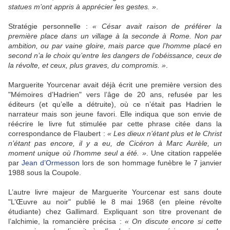
statues m’ont appris à apprécier les gestes. »
.
Stratégie personnelle :
« César avait raison de préférer la
première place dans un village à la seconde à Rome. Non par
ambition, ou par vaine gloire, mais parce que l’homme placé en
second n’a le choix qu’entre les dangers de l’obéissance, ceux de
la révolte, et ceux, plus graves, du compromis. »
.
Marguerite Yourcenar avait déjà écrit une première version des
"Mémoires d’Hadrien" vers l’âge de 20 ans, refusée par les
éditeurs (et qu’elle a détruite), où ce n’était pas Hadrien le
narrateur mais son jeune favori. Elle indiqua que son envie de
réécrire le livre fut stimulée par cette phrase citée dans la
correspondance de Flaubert :
« Les dieux n’étant plus et le Christ
n’étant pas encore, il y a eu, de Cicéron à Marc Aurèle, un
moment unique où l’homme seul a été. »
. Une citation rappelée
par
Jean d’Ormesson
lors de son hommage funèbre le 7 janvier
1988 sous la Coupole.
L’autre livre majeur de Marguerite Yourcenar est sans doute
"L’Œuvre au noir" publié le 8 mai 1968 (en pleine révolte
étudiante) chez Gallimard. Expliquant son titre provenant de
l’alchimie, la romancière précisa :
« On discute encore si cette