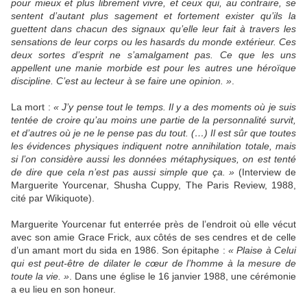
pour mieux et plus librement vivre, et ceux qui, au contraire, se
sentent d’autant plus sagement et fortement exister qu’ils la
guettent dans chacun des signaux qu’elle leur fait à travers les
sensations de leur corps ou les hasards du monde extérieur. Ces
deux sortes d’esprit ne s’amalgament pas. Ce que les uns
appellent une manie morbide est pour les autres une héroïque
discipline. C’est au lecteur à se faire une opinion. »
.
La mort :
« J’y pense tout le temps. Il y a des moments où je suis
tentée de croire qu’au moins une partie de la personnalité survit,
et d’autres où je ne le pense pas du tout. (…) Il est sûr que toutes
les évidences physiques indiquent notre annihilation totale, mais
si l’on considère aussi les données métaphysiques, on est tenté
de dire que cela n’est pas aussi simple que ça. »
(Interview de
Marguerite Yourcenar, Shusha Cuppy, The Paris Review, 1988,
cité par Wikiquote).
Marguerite Yourcenar fut enterrée près de l’endroit où elle vécut
avec son amie Grace Frick, aux côtés de ses cendres et de celle
d’un amant mort du sida en 1986. Son épitaphe :
« Plaise à Celui
qui est peut-être de dilater le cœur de l’homme à la mesure de
toute la vie. »
. Dans une église le 16 janvier 1988, une cérémonie
a eu lieu en son honeur.