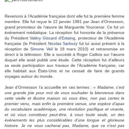
Revenons à l’Académie française dont elle fut la première femme
membre. Elle fut reçue le 22 janvier 1981 par Jean d’Ormesson,
grand promoteur de l’œuvre de Marguerite Yourcenar. Ce fut un
événement médiatique. La réception fut honorée de la présence
du Président
Valéry Giscard d’Estaing
, protecteur de l’Académie
française (le Président
Nicolas Sarkozy
fut lui aussi présent à la
réception de
Simone Veil
le 18 mars 2010) et retransmise en
direct à la télévision. Elle a succédé à Roger Caillois sur l’œuvre
duquel elle avait publié une étude. Cette réception fut d’ailleurs
sa seule participation aux travaux de l’Académie française, car
elle habitait aux États-Unis et ne cessait de faire de grands
voyages autour du monde.
Jean d’Ormesson l’a accueillie en ces termes :
« Madame, c’est
une grande joie pour moi de vous souhaiter la bienvenue dans
cette vieille et illustre maison où vous êtes, non pas certes le
premier venu, mais enfin la première venue, une espèce d’apax
du vocabulaire académique, une révolution pacifique et vivante,
et où vous constituez peut-être, à vous toute seule, un des
événements les plus considérables d’une longue et glorieuse
histoire. Je ne vous cacherai pas, Madame, que ce n’est pas