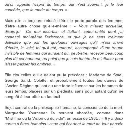
qu’on appelle l’esprit du temps, qui n’est souvent, je le leur
concède, que la mode du temps. »
.
Mais elle a toujours refusé d’être le porte-parole des femmes,
d’être autre chose qu’elle-même :
« Vous m’avez accueillie,
disais-je. Ce moi incertain et flottant, cette entité dont j’ai
contesté moi-même l’existence, et que je ne sens vraiment
délimitée que par les quelques ouvrages qu’il m’est arrivé
d’écrire, le voici, tel qu’il est, entouré, accompagné d’une troupe
invisible de femmes qui auraient dû, peut-être, recevoir beaucoup
plus tôt cet honneur, au point que je suis tentée de m’effacer pour
laisser passer les ombres. »
.
Elle cita celles qui auraient pu la précéder : Madame de Staël,
George Sand, Colette, et probablement toutes les dames de
l’Ancien Régime qui ont eu une forte influence sur les hommes de
leurs temps, placées sur un piédestal sans pour autant qu’on ne
songeât à leur offrir un fauteuil.
Sujet central de la philosophie humaine, la conscience de la mort,
Marguerite Yourcenar l’a souvent abordée, comme dans
"Mishima ou la Vision ou du vide", un essai de 1981 :
« Il y a deux
sortes d’êtres humains : ceux qui écartent la mort de leur pensée