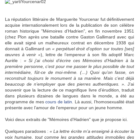
La réputation littéraire de Marguerite Yourcenar fut définitivement
acquise internationalement lors de la publication de son célèbre
roman historique "Mémoires d’Hadrien", en fin novembre 1951
(chez Plon après une bataille contre Gaston Gallimard avec qui
elle avait signé un malheureux contrat en décembre 1938 qui
donnait à Gallimard un
« perpétuel droit d’option sur toutes [ses]
œuvres à venir »
), lettre de l’empereur à son fils adoptif Marc
Aurèle :
« Si j’ai choisi d’écrire ces Mémoires d’Hadrien à la
première personne, c’est pour me passer le plus possible de tout
intermédiaire, fût-ce de moi-même. (…) Quoi qu’on fasse, on
reconstruit toujours le monument à sa manière. Mais c’est déjà
beaucoup de n’employer que des pierres authentiques. »
. J’ai
souvenir que la lecture de ce magnifique livre d’érudition, traduit
dans plusieurs dizaines de langues dans le monde, a été au
programme de mes
cours de latin
. Là aussi, l’homosexualité était
présente avec l’amour de l’empereur pour un jeune homme.
Voici deux extraits de "Mémoires d’Hadrien" que je propose ici.
Quelques paradoxes :
« La lettre écrite m’a enseigné à écouter la
voix humaine, tout comme les grandes attitudes immobiles des