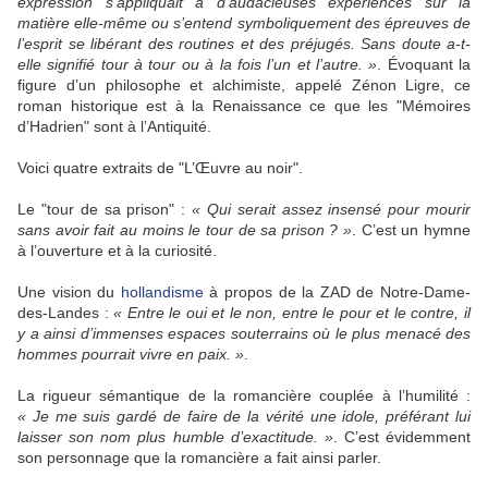
expression s’appliquait à d’audacieuses expériences sur la
matière elle-même ou s’entend symboliquement des épreuves de
l’esprit se libérant des routines et des préjugés. Sans doute a-t-
elle signifié tour à tour ou à la fois l’un et l’autre. »
. Évoquant la
figure d’un philosophe et alchimiste, appelé Zénon Ligre, ce
roman historique est à la Renaissance ce que les "Mémoires
d’Hadrien" sont à l’Antiquité.
Voici quatre extraits de "L’Œuvre au noir".
Le "tour de sa prison" :
« Qui serait assez insensé pour mourir
sans avoir fait au moins le tour de sa prison ? »
. C’est un hymne
à l’ouverture et à la curiosité.
Une vision du
hollandisme
à propos de la ZAD de Notre-Dame-
des-Landes :
« Entre le oui et le non, entre le pour et le contre, il
y a ainsi d’immenses espaces souterrains où le plus menacé des
hommes pourrait vivre en paix. »
.
La rigueur sémantique de la romancière couplée à l’humilité :
« Je me suis gardé de faire de la vérité une idole, préférant lui
laisser son nom plus humble d’exactitude. »
. C’est évidemment
son personnage que la romancière a fait ainsi parler.