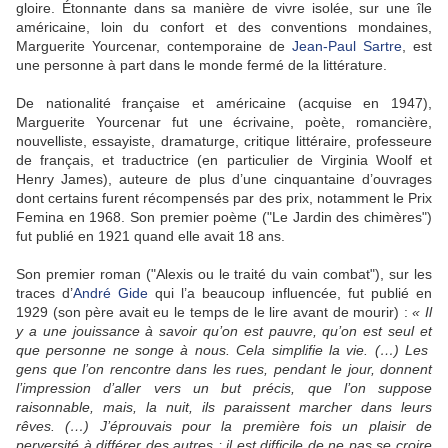
gloire. Étonnante dans sa manière de vivre isolée, sur une île
américaine, loin du confort et des conventions mondaines,
Marguerite Yourcenar, contemporaine de
Jean-Paul Sartre
, est
une personne à part dans le monde fermé de la littérature.
De nationalité française et américaine (acquise en 1947),
Marguerite Yourcenar fut une écrivaine, poète, romancière,
nouvelliste, essayiste, dramaturge, critique littéraire, professeure
de français, et traductrice (en particulier de Virginia Woolf et
Henry James), auteure de plus d’une cinquantaine d’ouvrages
dont certains furent récompensés par des prix, notamment le Prix
Femina en 1968. Son premier poème ("Le Jardin des chimères")
fut publié en 1921 quand elle avait 18 ans.
Son premier roman ("Alexis ou le traité du vain combat"), sur les
traces d’
André Gide
qui l’a beaucoup influencée, fut publié en
1929 (son père avait eu le temps de le lire avant de mourir) :
« Il
y a une jouissance à savoir qu’on est pauvre, qu’on est seul et
que personne ne songe à nous. Cela simplifie la vie. (…) Les
gens que l’on rencontre dans les rues, pendant le jour, donnent
l’impression d’aller vers un but précis, que l’on suppose
raisonnable, mais, la nuit, ils paraissent marcher dans leurs
rêves. (…) J’éprouvais pour la première fois un plaisir de
perversité à différer des autres ; il est difficile de ne pas se croire