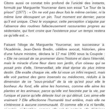
Citons aussi ce constat très profond de l’unicité des instants,
formulé par Marguerite Yourcenar dans son essai "Le Tour de la
prison" (1977) :
« On ne voit pas deux fois le même cerisier, ni la
même lune découpant un pin. Tout moment est dernier, parce
qu’il est unique. Chez le voyageur, cette perception s’aiguise par
l’absence des routines fallacieusement rassurantes propres au
sédentaire, qui font croire que l’existence pour un temps restera
ce qu’elle est. »
.
Faisant l’éloge de Marguerite Yourcenar, son successeur à
l’Académie, Jean-Denis Bredin, célèbre avocat, historien, père
d’une future ministre, déclara le 17 mai 1990 sous la Coupole :
« Elle ne cessait de se promener dans l’histoire et dans l’éternité,
mais le miracle d’une fleur dans son jardin, d’un oiseau qui se
posait près d’elle, l’émerveillait, elle était éprise du plus intime
destin. Elle exalte chaque vie, elle lui voue un infini respect, mais
elle voit partout des gens insensés ou médiocres, réduits à la
dimension de ce "sous-produit" de la vie qu’est pour elle le
bonheur. Au fond, elle aime les hommes, comme elle aime les
plantes et les animaux, parce qu’elle est fascinée par la vie, par
l’unique et parce qu’elle déteste tout ce qui détruit. Les aime-elle
vraiment ? Elle affectionne l’humanité tout entière, mais elle ne
s’intéresse à aucune communauté. Et comme elle n’a ni famille,