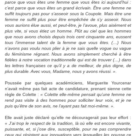
parce que vous êtes une femme que vous êtes ici aujourd’hui :
c’est parce que vous êtes un grand écrivain. Être une femme ne
suffit toujours pas pour s’asseoir sous la Coupole. Mais être une
femme ne suffit plus pour être empêchée de s’y asseoir. Nous
vous aurions élue aussi, et peut-être, je l’avoue, plus aisément et
plus vite, si vous étiez un homme. Plût au ciel que les hommes
que nous avons choisis depuis trois cent cinquante ans, eussent
tous l’immense talent de la femme que vous êtes. (…) Nous
n’avons pas voulu nous plier à je ne sais quelle vogue ou vague
du féminisme régnant. Nous avons simplement cherché à être
fidèles à notre vocation traditionnelle qui est de trouver (…) dans
les lettres françaises ce qu’il y a de meilleur, de plus digne, de
plus durable. Avec vous, Madame, nous y avons réussi. »
.
Poussée par quelques académiciens, Marguerite Yourcenar
n’avait même pas fait acte de candidature, prenant sienne cette
règle de Colette :
« Colette elle-même pensait qu’une femme ne
rend pas visite à des hommes pour solliciter leur voix, et je ne
puis qu’être de son avis, ne l’ayant pas fait moi-même. »
.
Elle avait juste déclaré qu’elle ne découragerait pas leur effort :
« J’ai trop le respect de la tradition, là où elle est encore vivante,
puissante, et, si j’ose dire, susceptible, pour ne pas comprendre
ceux qui résistent aux innovations vers lesquelles les pousse ce