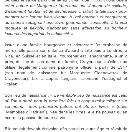
périples et sa vie dans une île au climat rude (…) ont contribué à
créer autour de Marguerite Yourcenar une légende de solitude,
d’isolement hautain et de sécheresse. Il fallait la télévision pour
montrer une femme bien vivante, à l’œil narquois et conquérant,
au sourire soulignant une lèvre gourmande, sensuelle, à la voix
modulée et flexible, s’adonnant sans affectation au bonheur
luxueux de l’imparfait du subjonctif. »
.
Issue d’une famille bourgeoise et aristocrate (et orpheline de
mère), elle passa son enfance d’abord à Lille puis à Londres, à
Nice, en Suisse et en Italie. Yourcenar est l’anagramme, à un c
près, de l’un de ses noms de famille, Crayencour, qu’elle a pu
utiliser légalement comme patronyme officiel à partir de 1947
(son nom de naissance fut Marguerite Cleenewerck de
Crayencour). Elle a appris l’anglais, l’allemand, l’espagnol et
l’italien.
Son lieu de naissance :
« Le véritable lieu de naissance est celui
où l’on a porté pour la première fois un coup d’œil intelligent sur
soi-même : mes premières patries ont été les livres. »
(dans
"Mémoires d’Hadrien"). Née dans les livres, elle ne pouvait qu’en
écrire, la passion de toute sa vie.
Elle voulait devenir écrivaine dès son plus jeune âge et rêvait de