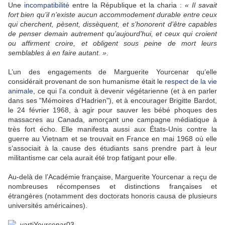
Une
incompatibilité
entre la République et la charia :
« Il savait
fort bien qu’il n’existe aucun accommodement durable entre ceux
qui cherchent, pèsent, dissèquent, et s’honorent d’être capables
de penser demain autrement qu’aujourd’hui, et ceux qui croient
ou affirment croire, et obligent sous peine de mort leurs
semblables à en faire autant. »
.
L’un des engagements de Marguerite Yourcenar qu’elle
considérait provenant de son humanisme était le
respect de la vie
animale
, ce qui l’a conduit à devenir végétarienne (et à en parler
dans ses "Mémoires d’Hadrien"), et à encourager Brigitte Bardot,
le 24 février 1968, à agir pour sauver les bébé phoques des
massacres au Canada, amorçant une campagne médiatique à
très fort écho. Elle manifesta aussi aux États-Unis contre la
guerre au Vietnam et se trouvait en France en mai 1968 où elle
s’associait à la cause des étudiants sans prendre part à leur
militantisme car cela aurait été trop fatigant pour elle.
Au-delà de l’Académie française, Marguerite Yourcenar a reçu de
nombreuses récompenses et distinctions françaises et
étrangères (notamment des doctorats honoris causa de plusieurs
universités américaines).