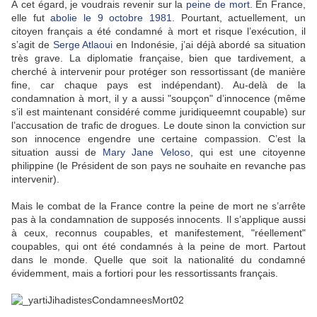
À cet égard, je voudrais revenir sur la
peine de mort
. En France,
elle fut
abolie le 9 octobre 1981
. Pourtant, actuellement, un
citoyen français a été condamné à mort et risque l’exécution, il
s’agit de
Serge Atlaoui
en Indonésie, j’ai déjà abordé sa situation
très grave. La diplomatie française, bien que tardivement, a
cherché à intervenir pour protéger son ressortissant (de manière
fine, car chaque pays est indépendant). Au-delà de la
condamnation à mort, il y a aussi "soupçon" d’innocence (même
s’il est maintenant considéré comme juridiqueemnt coupable) sur
l’accusation de trafic de drogues. Le doute sinon la conviction sur
son innocence engendre une certaine compassion. C’est la
situation aussi de
Mary Jane Veloso
, qui est une citoyenne
philippine (le Président de son pays ne souhaite en revanche pas
intervenir).
Mais le combat de la France contre la peine de mort ne s’arrête
pas à la condamnation de supposés innocents. Il s’applique aussi
à ceux, reconnus coupables, et manifestement, "réellement"
coupables, qui ont été condamnés à la peine de mort. Partout
dans le monde. Quelle que soit la nationalité du condamné
évidemment, mais a fortiori pour les ressortissants français.