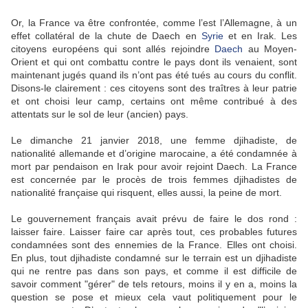
Or, la France va être confrontée, comme l’est l’Allemagne, à un
effet collatéral de la chute de Daech en
Syrie
et en Irak. Les
citoyens européens qui sont allés rejoindre
Daech
au Moyen-
Orient et qui ont combattu contre le pays dont ils venaient, sont
maintenant jugés quand ils n’ont pas été tués au cours du conflit.
Disons-le clairement : ces citoyens sont des traîtres à leur patrie
et ont choisi leur camp, certains ont même contribué à des
attentats sur le sol de leur (ancien) pays.
Le dimanche 21 janvier 2018, une femme djihadiste, de
nationalité allemande et d’origine marocaine, a été condamnée à
mort par pendaison en Irak pour avoir rejoint Daech. La France
est concernée par le procès de trois femmes djihadistes de
nationalité française qui risquent, elles aussi, la peine de mort.
Le gouvernement français avait prévu de faire le dos rond :
laisser faire. Laisser faire car après tout, ces probables futures
condamnées sont des ennemies de la France. Elles ont choisi.
En plus, tout djihadiste condamné sur le terrain est un djihadiste
qui ne rentre pas dans son pays, et comme il est difficile de
savoir comment "gérer" de tels retours, moins il y en a, moins la
question se pose et mieux cela vaut politiquement pour le