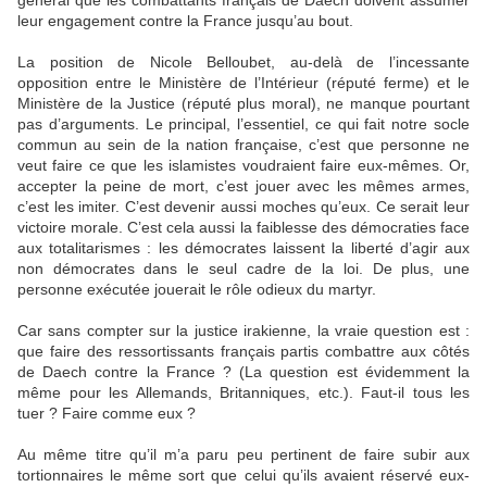
général que les combattants français de Daech doivent assumer
leur engagement contre la France jusqu’au bout.
La position de Nicole Belloubet, au-delà de l’incessante
opposition entre le Ministère de l’Intérieur (réputé ferme) et le
Ministère de la Justice (réputé plus moral), ne manque pourtant
pas d’arguments. Le principal, l’essentiel, ce qui fait notre socle
commun au sein de la nation française, c’est que personne ne
veut faire ce que les islamistes voudraient faire eux-mêmes. Or,
accepter la peine de mort, c’est jouer avec les mêmes armes,
c’est les imiter. C’est devenir aussi moches qu’eux. Ce serait leur
victoire morale. C’est cela aussi la faiblesse des démocraties face
aux totalitarismes : les démocrates laissent la liberté d’agir aux
non démocrates dans le seul cadre de la loi. De plus, une
personne exécutée jouerait le rôle odieux du martyr.
Car sans compter sur la justice irakienne, la vraie question est :
que faire des ressortissants français partis combattre aux côtés
de Daech contre la France ? (La question est évidemment la
même pour les Allemands, Britanniques, etc.). Faut-il tous les
tuer ? Faire comme eux ?
Au même titre qu’il m’a paru peu pertinent de faire subir aux
tortionnaires le même sort que celui qu’ils avaient réservé eux-