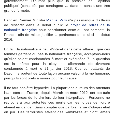
gouvernement. D’autant plus que la pression de "l’opinion
publique" (consultée par sondages) va dans le sens d’une très
grande fermeté.
L’ancien Premier Ministre
Manuel Valls
n’a pas manqué d’ailleurs
de ressortir dans le débat public le
projet de retrait de la
nationalité française
pour sanctionner ceux qui ont combattu la
France, afin de mieux justifier la pertinence de celui-ci en début
2016.
En fait, la nationalité a peu d’intérêt dans cette affaire : que ces
femmes gardent ou pas la nationalité française, acceptons-nous
qu’elles soient condamnées à mort et exécutées ? La question
est la même pour la citoyenne allemande effectivement
condamnée à mort le 21 janvier 2018. Ces combattants de
Daech ne portent de toute façon aucune valeur à la vie humaine,
puisqu’ils sont prêts à mourir pour leur cause.
Il ne faut pas être hypocrite. La plupart des auteurs des attentats
islamistes en France, depuis Merah en mars 2012, ont été tués
par les forces de l’ordre lors de leur interpellation. Personne ne
reprochera aux autorités ces morts car les forces de l’ordre
étaient en danger. Sans compter que parfois, la vie d'otages était
en jeu. Ces terroristes étaient des kamikazes et n’ont jamais