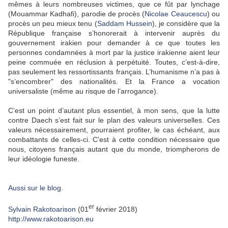
mêmes à leurs nombreuses victimes, que ce fût par lynchage
(Mouammar Kadhafi), parodie de procès (
Nicolae Ceaucescu
) ou
procès un peu mieux tenu (
Saddam Hussein
), je considère que la
République française s’honorerait à intervenir auprès du
gouvernement irakien pour demander à ce que toutes les
personnes condamnées à mort par la justice irakienne aient leur
peine commuée en réclusion à perpétuité. Toutes, c’est-à-dire,
pas seulement les ressortissants français. L’humanisme n’a pas à
"s’encombrer" des nationalités. Et la France a vocation
universaliste (même au risque de l’arrogance).
C’est un point d’autant plus essentiel, à mon sens, que la lutte
contre Daech s’est fait sur le plan des valeurs universelles. Ces
valeurs nécessairement, pourraient profiter, le cas échéant, aux
combattants de celles-ci. C'est à cette condition nécessaire que
nous, citoyens français autant que du monde, triompherons de
leur idéologie funeste.
Aussi sur le blog.
er
Sylvain Rakotoarison
(01
février 2018)
http://www.rakotoarison.eu