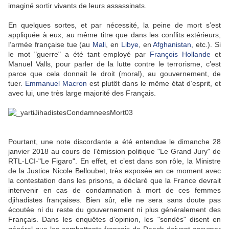
imaginé sortir vivants de leurs assassinats.
En quelques sortes, et par nécessité, la peine de mort s’est
appliquée à eux, au même titre que dans les conflits extérieurs,
l’armée française tue (au
Mali
, en
Libye
, en
Afghanistan
, etc.). Si
le mot "guerre" a été tant employé par
François Hollande
et
Manuel Valls, pour parler de la lutte contre le terrorisme, c’est
parce que cela donnait le droit (moral), au gouvernement, de
tuer.
Emmanuel Macron
est plutôt dans le même état d’esprit, et
avec lui, une très large majorité des Français.
Pourtant, une note discordante a été entendue le dimanche 28
janvier 2018 au cours de l’émission politique "Le Grand Jury" de
RTL-LCI-"Le Figaro". En effet, et c’est dans son rôle, la Ministre
de la Justice Nicole Belloubet, très exposée en ce moment avec
la contestation dans les prisons, a déclaré que la France devrait
intervenir en cas de condamnation à mort de ces femmes
djihadistes françaises. Bien sûr, elle ne sera sans doute pas
écoutée ni du reste du gouvernement ni plus généralement des
Français. Dans les enquêtes d’opinion, les "sondés" disent en