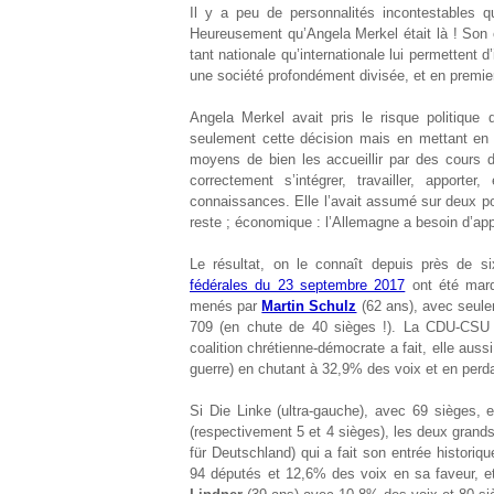
Il y a peu de personnalités incontestables q
Heureusement qu’Angela Merkel était là ! Son e
tant nationale qu’internationale lui permettent 
une société profondément divisée, et en premier
Angela Merkel avait pris le risque politique 
seulement cette décision mais en mettant en 
moyens de bien les accueillir par des cours d
correctement s’intégrer, travailler, apporter
connaissances. Elle l’avait assumé sur deux poin
reste ; économique : l’Allemagne a besoin d’app
Le résultat, on le connaît depuis près de s
fédérales du 23 septembre 2017
ont été marq
menés par
Martin Schulz
(62 ans), avec seule
709 (en chute de 40 sièges !). La CDU-CSU n
coalition chrétienne-démocrate a fait, elle auss
guerre) en chutant à 32,9% des voix et en perd
Si Die Linke (ultra-gauche), avec 69 sièges, 
(respectivement 5 et 4 sièges), les deux grands 
für Deutschland) qui a fait son entrée histori
94 députés et 12,6% des voix en sa faveur, 