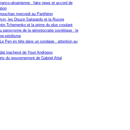
franco-ukrainienne : fake news et accord de
tion
nouchian mercredi au Panthéon
vin, les Douze Salopards et la Russie
tin Tchernenko et la prime du plus croulant
u paroxysme de la gérontocratie soviétique : le
me-sénilisme
Le Pen en tête dans un sondage : attention au
at inachevé de Youri Andropov
ris du gouvernement de Gabriel Attal