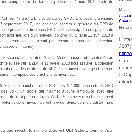
Le can
remier bourgmestre de Hambourg depuis le 7 mars 2011 (sorte de
Modeste
Accueil
 Nahles
(47 ans) à la présidence du SPD . Elle est une ancienne
Créer u
27 septembre 2017, une ancienne secrétaire générale du SPD de
Merci d
ctuelle présidente du groupe SPD au Bundestag. La désignation du
oit avoir lieu lors d’un nouveau congrès du SPD le 22 avril 2018 à
L'inté
 l’intérim car elle n’était pas encore membre de la direction
2007) 
ontestée en interne).
http:/
 aux sociaux-démocrates, Angela Merkel aussi a été contestée au
Canal
ion télévisée sur la ZDF le 11 février 2018 pour assurer la cohésion
depui
coalition par les militants du SPD, elle a aussi envisagé et préparé
iquement composé des chrétiens-démocrates.
© Cop
interd
a Merkel : le dimanche 4 mars 2018, les 464 000 adhérents du SPD
% des voix, un score qui n’admet aucune ambiguïté avec une
sident de la République Frank-Walter Steinmeier a pu formellement
 fédérale dont l’investiture est prévue, donc, ce mercredi 14 mars
va être investi, le numéro deux est
Olaf Scholz
comme Vice-