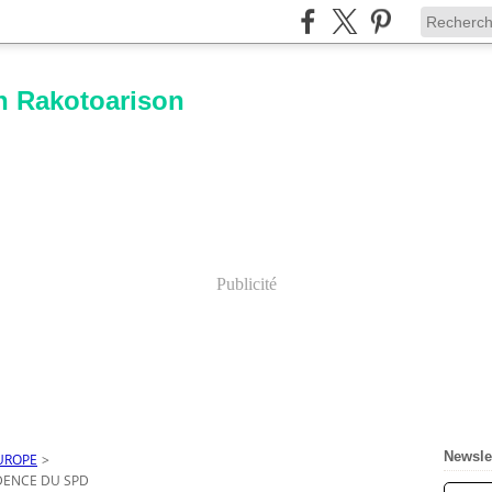
n Rakotoarison
Publicité
Newsle
UROPE
>
IDENCE DU SPD