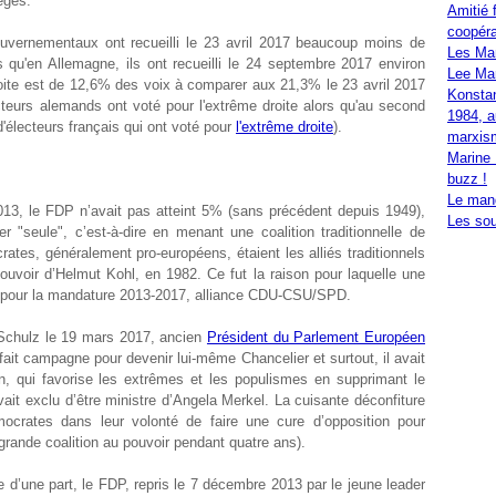
èges.
Amitié 
coopéra
uvernementaux ont recueilli le 23 avril 2017 beaucoup moins de
Les Ma
qu'en Allemagne, ils ont recueilli le 24 septembre 2017 environ
Lee Mar
oite est de 12,6% des voix à comparer aux 21,3% le 23 avril 2017
Konstan
cteurs alemands ont voté pour l'extrême droite alors qu'au second
1984, a
d'électeurs français qui ont voté pour
l'extrême droite
).
marxis
Marine 
buzz !
Le mand
13, le FDP n’avait pas atteint 5% (sans précédent depuis 1949),
Les sou
"seule", c’est-à-dire en menant une coalition traditionnelle de
tes, généralement pro-européens, étaient les alliés traditionnels
ouvoir d’Helmut Kohl, en 1982. Ce fut la raison pour laquelle une
ée pour la mandature 2013-2017, alliance CDU-CSU/SPD.
 Schulz le 19 mars 2017, ancien
Président du Parlement Européen
t fait campagne pour devenir lui-même Chancelier et surtout, il avait
on, qui favorise les extrêmes et les populismes en supprimant le
avait exclu d’être ministre d’Angela Merkel. La cuisante déconfiture
mocrates dans leur volonté de faire une cure d’opposition pour
 grande coalition au pouvoir pendant quatre ans).
 d’une part, le FDP, repris le 7 décembre 2013 par le jeune leader