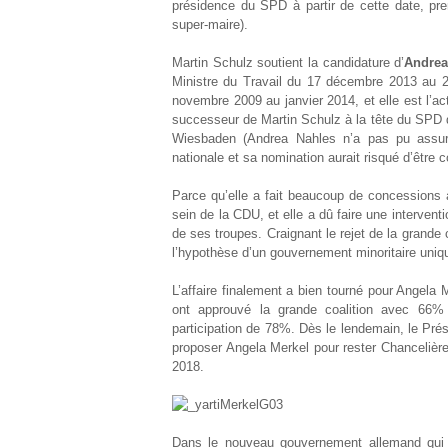
présidence du SPD à partir de cette date, p
super-maire).
Martin Schulz soutient la candidature d’
Andrea
Ministre du Travail du 17 décembre 2013 au 
novembre 2009 au janvier 2014, et elle est l’a
successeur de Martin Schulz à la tête du SPD d
Wiesbaden (Andrea Nahles n’a pas pu assurer
nationale et sa nomination aurait risqué d’être c
Parce qu’elle a fait beaucoup de concessions
sein de la CDU, et elle a dû faire une intervent
de ses troupes. Craignant le rejet de la grande 
l’hypothèse d’un gouvernement minoritaire un
L’affaire finalement a bien tourné pour Angel
ont approuvé la grande coalition avec 66
participation de 78%. Dès le lendemain, le Pré
proposer Angela Merkel pour rester Chancelière
2018.
Dans le nouveau gouvernement allemand qui 