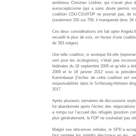
ambitieux Christian Lindner, qui n’avait plus 
euroscepticisme (qui a sans doute permis son 
coalition CDU-CSU/FDP ne pourrait pas, de tou
(seulement 326 sur 709, il manquerait donc 34 s
Ces deux considérations ont fait opter Angela M
recueilli le plus de voix, en faveur d’une coali
de 393 sièges).
Une telle coalition, si exotique fût-elle (repre
vert pour les écologistes), n’était pas inconce
fédérales du 18 septembre 2005 et qu’elle a été
2009 et le 18 janvier 2012 sous la préside
Karrenbauer (l’échec de cette coalition est v
responsabilités dans le Schleswig-Holstein diri
2017.
Après plusieurs semaines de discussions explora
fut abandonnée après l’échec des négociations 
a rompu sur l’accueil des réfugiés (position c
plus généralement, le FDP ne souhaitait pas re
Malgré ses réticences initiales, le SPD a acce
faut rappeler les intérêts électoraux en jeu : 