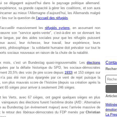
ui se dégagent aujourd’hui dans le paysage politique allemand.
xpérience, sa grande capacité à gérer les coalitions, et son aura
d’incarner au mieux l’Allemagne d’aujourd’hui, les Allemands malgré
 lieu sur la question de
l’accueil des réfugiés
.
d’accueillir massivement les
réfugiés syriens
, en assumant non
œuvre son "service après-vente", c’est-à-dire en se donnant les
e langue, par des aides sociales pour que les réfugiés puissent
, eux aussi, leur richesse, leur travail, leur expérience, leurs
ts, philosophique : la solidarité humaine doit prévaloir sur tout le
orts sociaux nouveaux en raison de la chute de la natalité.
Contac
ix mois, c’est un Bundestag quasi-ingouvernable. Les
élections
uées par la défaite historique du SPD, les sociaux-démocrates
Recher
ment 20,5% des voix (le pire score depuis
1933
) et 153 sièges sur
’a pas été non plus épargnée par ce vent de rejet puisque la
i, son plus mauvais score de l’histoire (depuis sa création après la
ant 65 sièges pour arriver à seulement 246 sièges.
Article
et les Verts, avec 67 sièges, ont gagné quelques sièges en plus
vainqueurs des élections furent l’extrême droite (AfD : Alternative
Mélinée
que au Bundestag (un événement majeur) avec l’arrivée massive de
émotion
et le retour des libéraux-démocrates du FDP menés par
Christian
La Pres