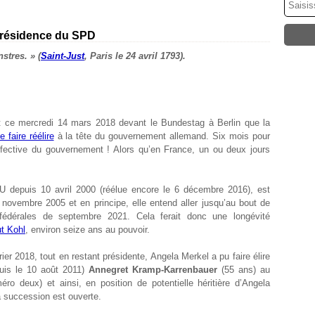
 présidence du SPD
stres. » (
Saint-Just
, Paris le 24 avril 1793).
t ce mercredi 14 mars 2018 devant le Bundestag à Berlin que la
e faire réélire
à la tête du gouvernement allemand. Six mois pour
fective du gouvernement ! Alors qu’en France, un ou deux jours
U depuis 10 avril 2000 (réélue encore le 6 décembre 2016), est
novembre 2005 et en principe, elle entend aller jusqu’au bout de
fédérales de septembre 2021. Cela ferait donc une longévité
t Kohl
, environ seize ans au pouvoir.
ier 2018, tout en restant présidente, Angela Merkel a pu faire élire
puis le 10 août 2011)
Annegret Kramp-Karrenbauer
(55 ans) au
o deux) et ainsi, en position de potentielle héritière d’Angela
la succession est ouverte.