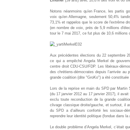
Lindner
(39 ans) avec 10,8% des voix et 80 si
Notons néanmoins qu'en France, les partis go
voix qu'en Allemagne, seulement 50,4% tandis 
73,1% et rappelos que le score de l'extrême dr
(en nombre de voix, près de 5,9 millions d'éle
tour le 7 mai 2017, ce fut plus de 10,6 millions 
Aux précédentes élections du 22 septembre 20
ce qui a empêché Angela Merkel de gouverner 
centre droit CDU-CSU/FDP. Les libéraux-démocra
des chrétiens-démocrates depuis l’arrivée au p
grande coalition (dite "GroKo") a été constitu
Lors de la reprise en main du SPD par Martin
(du 17 janvier 2012 au 17 janvier 2017), il avai
exclu toute reconduction de la grande coaliti
clivage classique droite/gauche, et surtout, il 
du SPD a d’ailleurs conforté les sociaux-dé
reprendre leur identité politique (fondue dans la
Le double problème d’Angela Merkel, c’était que