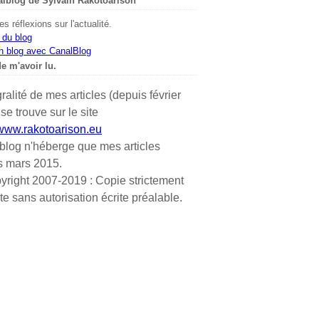
alblog de Sylvain Rakotoarison
s réflexions sur l'actualité.
 du blog
n blog avec CanalBlog
e m'avoir lu.
gralité de mes articles (depuis février
se trouve sur le site
/www.rakotoarison.eu
blog n'héberge que mes articles
s mars 2015.
yright 2007-2019 : Copie strictement
ite sans autorisation écrite préalable.