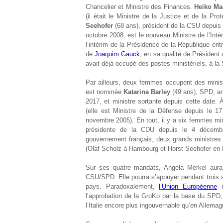
Chancelier et Ministre des Finances.
Heiko Ma
(il était le Ministre de la Justice et de la 
Seehofer
(68 ans), président de la CSU depuis 
octobre 2008, est le nouveau Ministre de l’Inté
l’intérim de la Présidence de la République entr
de
Joaquim Gauck
, en sa qualité de Président 
avait déjà occupé des postes ministériels, à la 
Par ailleurs, deux femmes occupent des minist
est nommée
Katarina Barley
(49 ans), SPD, an
2017, et ministre sortante depuis cette date.
(elle est Ministre de la Défense depuis le 1
novembre 2005). En tout, il y a six femmes min
présidente de la CDU depuis le 4 décembre 
gouvernement français, deux grands ministres 
(Olaf Scholz à Hambourg et Horst Seehofer en 
Sur ses quatre mandats, Angela Merkel aura 
CSU/SPD. Elle pourra s’appuyer pendant trois a
pays. Paradoxalement,
l’Union Européenne
n
l’approbation de la GroKo par la base du SPD
l’Italie encore plus ingouvernable qu’en Allemag