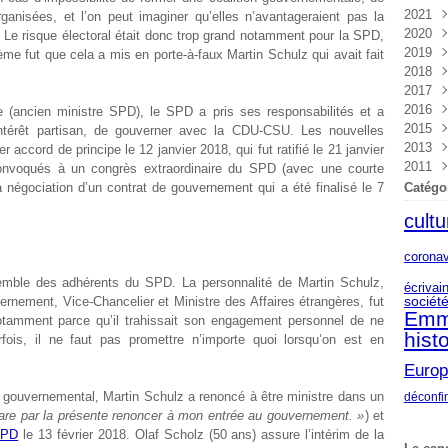
2021
Nov
Déc
rganisées, et l’on peut imaginer qu’elles n’avantageraient pas la
2020
Oct
Nov
Déc
Le risque électoral était donc trop grand notamment pour la SPD,
2019
Sep
Oct
Nov
Déc
ème fut que cela a mis en porte-à-faux Martin Schulz qui avait fait
2018
Aoû
Sep
Oct
Nov
Déc
2017
Juil
Aoû
Sep
Oct
Nov
Déc
2016
Juin
Juil
Aoû
Sep
Oct
Nov
Déc
e (ancien ministre SPD), le SPD a pris ses responsabilités et a
2015
Mai
Juin
Juil
Aoû
Sep
Oct
Nov
Déc
 intérêt partisan, de gouverner avec la CDU-CSU. Les nouvelles
2013
Avri
Mai
Juin
Juil
Aoû
Sep
Oct
Nov
Déc
 accord de principe le 12 janvier 2018, qui fut ratifié le 21 janvier
2011
Mar
Avri
Mai
Juin
Juil
Aoû
Sep
Oct
Nov
Sep
onvoqués à un congrès extraordinaire du SPD (avec une courte
Févr
Mar
Avri
Mai
Juin
Juil
Aoû
Sep
Oct
Avri
a négociation d’un contrat de gouvernement qui a été finalisé le 7
Catégo
Janv
Févr
Mar
Avri
Mai
Juin
Juil
Aoû
Sep
cultu
Janv
Févr
Mar
Avri
Mai
Juin
Juil
Aoû
Janv
Févr
Mar
Avri
Mai
Juin
Juil
coronav
Janv
Févr
Mar
Avri
Mai
Juin
Janv
Févr
Mar
Avri
Mai
nsemble des adhérents du SPD. La personnalité de Martin Schulz,
écrivai
Janv
Févr
Mar
Avri
sociét
rnement, Vice-Chancelier et Ministre des Affaires étrangères, fut
Emm
Janv
Févr
Mar
tamment parce qu’il trahissait son engagement personnel de ne
histo
Janv
fois, il ne faut pas promettre n’importe quoi lorsqu’on est en
Euro
 gouvernemental, Martin Schulz a renoncé à être ministre dans un
déconfi
are par la présente renoncer à mon entrée au gouvernement. »
) et
SPD
le 13 février 2018. Olaf Scholz (50 ans) assure l’intérim de la