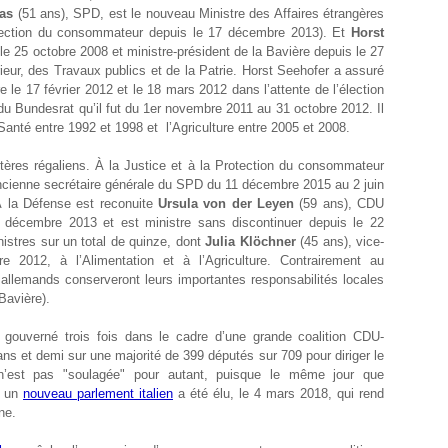
as
(51 ans), SPD, est le nouveau Ministre des Affaires étrangères
Protection du consommateur depuis le 17 décembre 2013). Et
Horst
le 25 octobre 2008 et ministre-président de la Bavière depuis le 27
rieur, des Travaux publics et de la Patrie. Horst Seehofer a assuré
e le 17 février 2012 et le 18 mars 2012 dans l’attente de l’élection
du Bundesrat qu’il fut du 1
er
novembre 2011 au 31 octobre 2012. Il
Santé entre 1992 et 1998 et l’Agriculture entre 2005 et 2008.
ères régaliens. À la Justice et à la Protection du consommateur
cienne secrétaire générale du SPD du 11 décembre 2015 au 2 juin
 À la Défense est reconuite
Ursula von der Leyen
(59 ans), CDU
7 décembre 2013 et est ministre sans discontinuer depuis le 22
istres sur un total de quinze, dont
Julia Klöchner
(45 ans), vice-
2012, à l’Alimentation et à l’Agriculture. Contrairement au
allemands conserveront leurs importantes responsabilités locales
Bavière).
gouverné trois fois dans le cadre d’une grande coalition CDU-
ns et demi sur une majorité de 399 députés sur 709 pour diriger le
’est pas "soulagée" pour autant, puisque le même jour que
, un
nouveau parlement italien
a été élu, le 4 mars 2018, qui rend
ne.