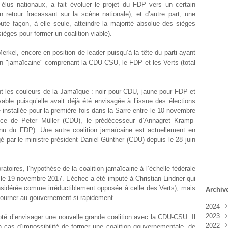
d’élus nationaux, a fait évoluer le projet du FDP vers un certain
retour fracassant sur la scène nationale), et d’autre part, une
te façon, à elle seule, atteindre la majorité absolue des sièges
ièges pour former un coalition viable).
erkel, encore en position de leader puisqu’à la tête du parti ayant
tion "jamaïcaine" comprenant la CDU-CSU, le FDP et les Verts (total
nant les couleurs de la Jamaïque : noir pour CDU, jaune pour FDP et
vable puisqu’elle avait déjà été envisagée à l’issue des élections
 installée pour la première fois dans la Sarre entre le 10 novembre
nce de Peter Müller (CDU), le prédécesseur d’Annagret Kramp-
enu du FDP). Une autre coalition jamaïcaine est actuellement en
gé par le ministre-président Daniel Günther (CDU) depuis le 28 juin
toires, l’hypothèse de la coalition jamaïcaine à l’échelle fédérale
le 19 novembre 2017. L’échec a été imputé à Christian Lindner qui
onsidérée comme irréductiblement opposée à celle des Verts), mais
Archiv
tourner au gouvernement si rapidement.
2024
2023
Févr
pté d’envisager une nouvelle grande coalition avec la CDU-CSU. Il
2022
Janv
Déc
en cas d’impossibilité de former une coalition gouvernementale, de