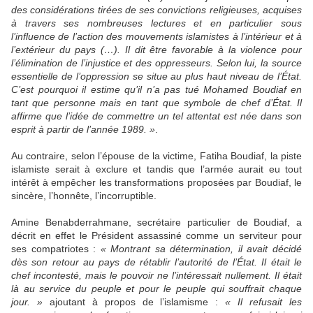
des considérations tirées de ses convictions religieuses, acquises
à travers ses nombreuses lectures et en particulier sous
l’influence de l’action des mouvements islamistes à l’intérieur et à
l’extérieur du pays (…). Il dit être favorable à la violence pour
l’élimination de l’injustice et des oppresseurs. Selon lui, la source
essentielle de l’oppression se situe au plus haut niveau de l’État.
C’est pourquoi il estime qu’il n’a pas tué Mohamed Boudiaf en
tant que personne mais en tant que symbole de chef d’État. Il
affirme que l’idée de commettre un tel attentat est née dans son
esprit à partir de l’année 1989. »
.
Au contraire, selon l’épouse de la victime, Fatiha Boudiaf, la piste
islamiste serait à exclure et tandis que l’armée aurait eu tout
intérêt à empêcher les transformations proposées par Boudiaf, le
sincère, l’honnête, l’incorruptible.
Amine Benabderrahmane, secrétaire particulier de Boudiaf, a
décrit en effet le Président assassiné comme un serviteur pour
ses compatriotes :
« Montrant sa détermination, il avait décidé
dès son retour au pays de rétablir l’autorité de l’État. Il était le
chef incontesté, mais le pouvoir ne l’intéressait nullement. Il était
là au service du peuple et pour le peuple qui souffrait chaque
jour. »
ajoutant à propos de l’islamisme :
« Il refusait les