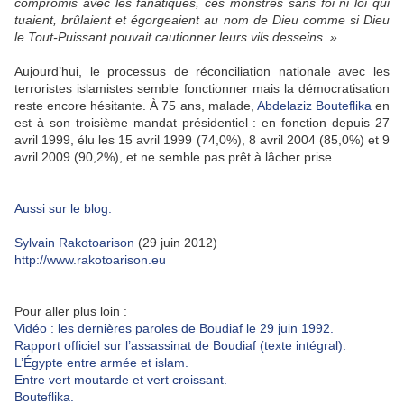
compromis avec les fanatiques, ces monstres sans foi ni loi qui
tuaient, brûlaient et égorgeaient au nom de Dieu comme si Dieu
le Tout-Puissant pouvait cautionner leurs vils desseins. »
.
Aujourd’hui, le processus de réconciliation nationale avec les
terroristes islamistes semble fonctionner mais la démocratisation
reste encore hésitante. À 75 ans, malade,
Abdelaziz Bouteflika
en
est à son troisième mandat présidentiel : en fonction depuis 27
avril 1999, élu les 15 avril 1999 (74,0%), 8 avril 2004 (85,0%) et 9
avril 2009 (90,2%), et ne semble pas prêt à lâcher prise.
Aussi sur le blog.
Sylvain Rakotoarison
(29 juin 2012)
http://www.rakotoarison.eu
Pour aller plus loin :
Vidéo : les dernières paroles de Boudiaf le 29 juin 1992.
Rapport officiel sur l’assassinat de Boudiaf (texte intégral).
L’Égypte entre armée et islam.
Entre vert moutarde et vert croissant.
Bouteflika.