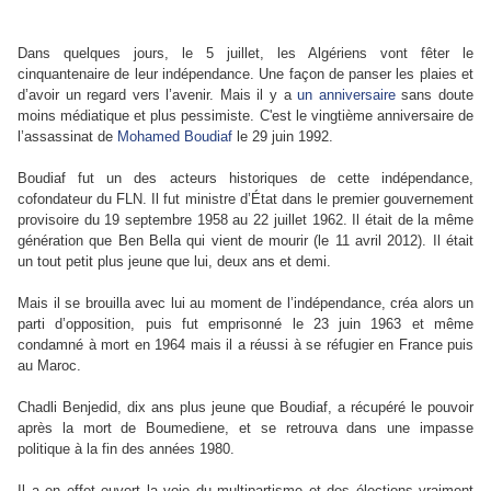
Dans quelques jours, le 5 juillet, les Algériens vont fêter le
cinquantenaire de leur indépendance. Une façon de panser les plaies et
d’avoir un regard vers l’avenir. Mais il y a
un anniversaire
sans doute
moins médiatique et plus pessimiste. C'est le vingtième anniversaire de
l’assassinat de
Mohamed Boudiaf
le 29 juin 1992.
Boudiaf fut un des acteurs historiques de cette indépendance,
cofondateur du FLN. Il fut ministre d’État dans le premier gouvernement
provisoire du 19 septembre 1958 au 22 juillet 1962. Il était de la même
génération que Ben Bella qui vient de mourir (le 11 avril 2012). Il était
un tout petit plus jeune que lui, deux ans et demi.
Mais il se brouilla avec lui au moment de l’indépendance, créa alors un
parti d’opposition, puis fut emprisonné le 23 juin 1963 et même
condamné à mort en 1964 mais il a réussi à se réfugier en France puis
au Maroc.
Chadli Benjedid, dix ans plus jeune que Boudiaf, a récupéré le pouvoir
après la mort de Boumediene, et se retrouva dans une impasse
politique à la fin des années 1980.
Il a en effet ouvert la voie du multipartisme et des élections vraiment