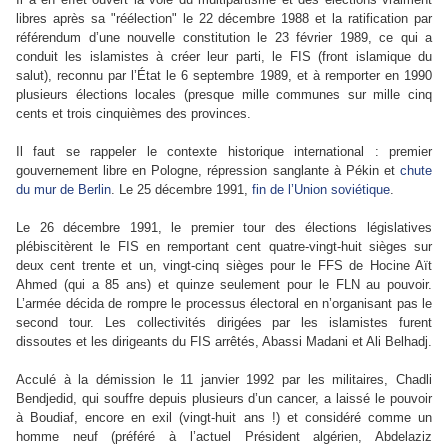
libres après sa "réélection" le 22 décembre 1988 et la ratification par
référendum d’une nouvelle constitution le 23 février 1989, ce qui a
conduit les islamistes à créer leur parti, le FIS (front islamique du
salut), reconnu par l’État le 6 septembre 1989, et à remporter en 1990
plusieurs élections locales (presque mille communes sur mille cinq
cents et trois cinquièmes des provinces.
Il faut se rappeler le contexte historique international : premier
gouvernement libre en Pologne, répression sanglante à Pékin et
chute
du mur de Berlin
. Le 25 décembre 1991,
fin de l’Union soviétique
.
Le 26 décembre 1991, le premier tour des élections législatives
plébiscitèrent le FIS en remportant cent quatre-vingt-huit sièges sur
deux cent trente et un, vingt-cinq sièges pour le FFS de Hocine Aït
Ahmed (qui a 85 ans) et quinze seulement pour le FLN au pouvoir.
L’armée décida de rompre le processus électoral en n’organisant pas le
second tour. Les collectivités dirigées par les islamistes furent
dissoutes et les dirigeants du FIS arrêtés, Abassi Madani et Ali Belhadj.
Acculé à la démission le 11 janvier 1992 par les militaires, Chadli
Bendjedid, qui souffre depuis plusieurs d’un cancer, a laissé le pouvoir
à Boudiaf, encore en exil (vingt-huit ans !) et considéré comme un
homme neuf (préféré à l’actuel Président algérien, Abdelaziz