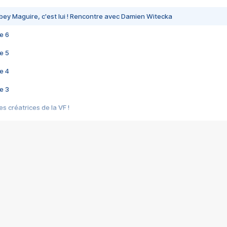
bey Maguire, c'est lui ! Rencontre avec Damien Witecka
e 6
e 5
e 4
e 3
s créatrices de la VF !
e 2
e 1
e Mektoub My Love arrive enfin ! Rencontre avec Shaïn Boumedine et Sal
i : après Toni en famille
elle réalise le bouleversant Dites lui que je l'aime
ais ! Rencontre autour de Vie privée de Rebecca Zlotowski