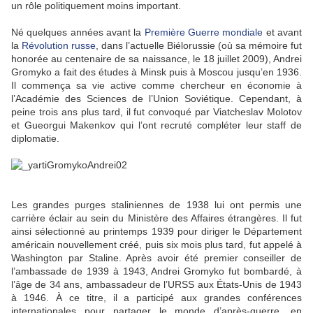
un rôle politiquement moins important.
Né quelques années avant la
Première Guerre mondiale
et avant
la
Révolution russe
, dans l’actuelle Biélorussie (où sa mémoire fut
honorée au centenaire de sa naissance, le 18 juillet 2009), Andrei
Gromyko a fait des études à Minsk puis à Moscou jusqu’en 1936.
Il commença sa vie active comme chercheur en économie à
l’Académie des Sciences de l’Union Soviétique. Cependant, à
peine trois ans plus tard, il fut convoqué par Viatcheslav Molotov
et Gueorgui Makenkov qui l’ont recruté compléter leur staff de
diplomatie.
Les grandes purges staliniennes de 1938 lui ont permis une
carrière éclair au sein du Ministère des Affaires étrangères. Il fut
ainsi sélectionné au printemps 1939 pour diriger le Département
américain nouvellement créé, puis six mois plus tard, fut appelé à
Washington par Staline. Après avoir été premier conseiller de
l’ambassade de 1939 à 1943, Andrei Gromyko fut bombardé, à
l’âge de 34 ans, ambassadeur de l’URSS aux États-Unis de 1943
à 1946. À ce titre, il a participé aux grandes conférences
internationales pour partager le monde d’après-guerre, en