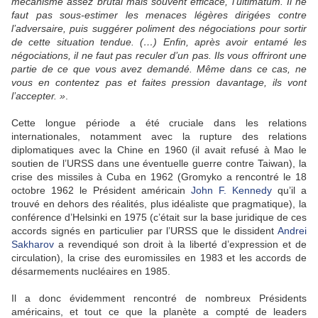
mécanisme assez brutal mais souvent efficace, l’ultimatum. Il ne
faut pas sous-estimer les menaces légères dirigées contre
l’adversaire, puis suggérer poliment des négociations pour sortir
de cette situation tendue. (…) Enfin, après avoir entamé les
négociations, il ne faut pas reculer d’un pas. Ils vous offriront une
partie de ce que vous avez demandé. Même dans ce cas, ne
vous en contentez pas et faites pression davantage, ils vont
l’accepter. »
.
Cette longue période a été cruciale dans les relations
internationales, notamment avec la rupture des relations
diplomatiques avec la Chine en 1960 (il avait refusé à Mao le
soutien de l’URSS dans une éventuelle guerre contre Taiwan), la
crise des missiles à Cuba en 1962 (Gromyko a rencontré le 18
octobre 1962 le Président américain
John F. Kennedy
qu’il a
trouvé en dehors des réalités, plus idéaliste que pragmatique), la
conférence d’Helsinki en 1975 (c’était sur la base juridique de ces
accords signés en particulier par l’URSS que le dissident
Andrei
Sakharov
a revendiqué son droit à la liberté d’expression et de
circulation), la crise des euromissiles en 1983 et les accords de
désarmements nucléaires en 1985.
Il a donc évidemment rencontré de nombreux Présidents
américains, et tout ce que la planète a compté de leaders