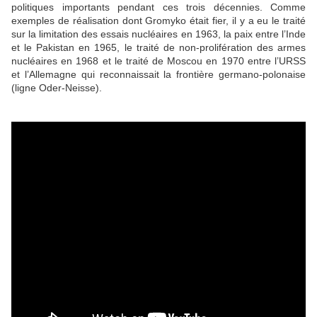
politiques importants pendant ces trois décennies. Comme
exemples de réalisation dont Gromyko était fier, il y a eu le traité
sur la limitation des essais nucléaires en 1963, la paix entre l’Inde
et le Pakistan en 1965, le traité de non-prolifération des armes
nucléaires en 1968 et le traité de Moscou en 1970 entre l’URSS
et l’Allemagne qui reconnaissait la frontière germano-polonaise
(ligne Oder-Neisse).