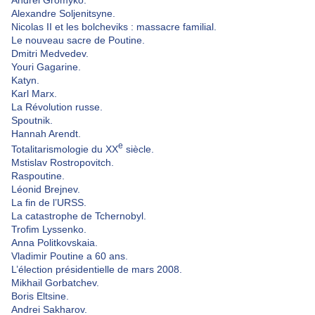
Alexandre Soljenitsyne.
Nicolas II et les bolcheviks : massacre familial.
Le nouveau sacre de Poutine.
Dmitri Medvedev.
Youri Gagarine.
Katyn.
Karl Marx.
La Révolution russe.
Spoutnik.
Hannah Arendt.
e
Totalitarismologie du XX
siècle.
Mstislav Rostropovitch.
Raspoutine.
Léonid Brejnev.
La fin de l’URSS.
La catastrophe de Tchernobyl.
Trofim Lyssenko.
Anna Politkovskaia.
Vladimir Poutine a 60 ans.
L’élection présidentielle de mars 2008.
Mikhail Gorbatchev.
Boris Eltsine.
Andrei Sakharov.