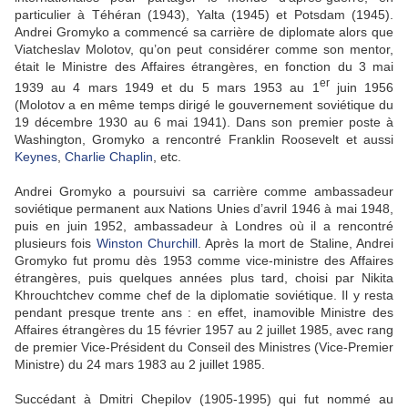
particulier à Téhéran (1943), Yalta (1945) et Potsdam (1945).
Andrei Gromyko a commencé sa carrière de diplomate alors que
Viatcheslav Molotov, qu’on peut considérer comme son mentor,
était le Ministre des Affaires étrangères, en fonction du 3 mai
er
1939 au 4 mars 1949 et du 5 mars 1953 au 1
juin 1956
(Molotov a en même temps dirigé le gouvernement soviétique du
19 décembre 1930 au 6 mai 1941). Dans son premier poste à
Washington, Gromyko a rencontré Franklin Roosevelt et aussi
Keynes
,
Charlie Chaplin
, etc.
Andrei Gromyko a poursuivi sa carrière comme ambassadeur
soviétique permanent aux Nations Unies d’avril 1946 à mai 1948,
puis en juin 1952, ambassadeur à Londres où il a rencontré
plusieurs fois
Winston Churchill
. Après la mort de Staline, Andrei
Gromyko fut promu dès 1953 comme vice-ministre des Affaires
étrangères, puis quelques années plus tard, choisi par Nikita
Khrouchtchev comme chef de la diplomatie soviétique. Il y resta
pendant presque trente ans : en effet, inamovible Ministre des
Affaires étrangères du 15 février 1957 au 2 juillet 1985, avec rang
de premier Vice-Président du Conseil des Ministres (Vice-Premier
Ministre) du 24 mars 1983 au 2 juillet 1985.
Succédant à Dmitri Chepilov (1905-1995) qui fut nommé au