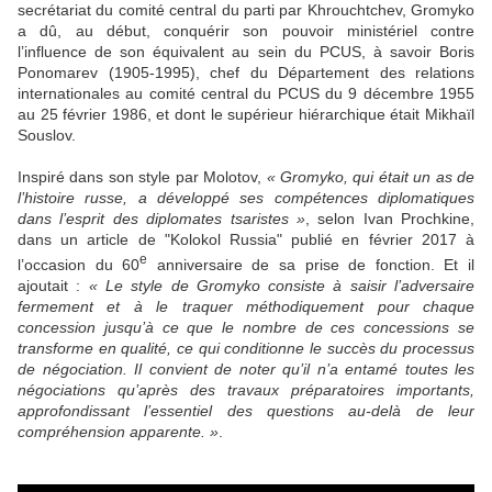
secrétariat du comité central du parti par Khrouchtchev, Gromyko
a dû, au début, conquérir son pouvoir ministériel contre
l’influence de son équivalent au sein du PCUS, à savoir Boris
Ponomarev (1905-1995), chef du Département des relations
internationales au comité central du PCUS du 9 décembre 1955
au 25 février 1986, et dont le supérieur hiérarchique était Mikhaïl
Souslov.
Inspiré dans son style par Molotov,
« Gromyko, qui était un as de
l’histoire russe, a développé ses compétences diplomatiques
dans l’esprit des diplomates tsaristes »
, selon Ivan Prochkine,
dans un article de "Kolokol Russia" publié en février 2017 à
e
l’occasion du 60
anniversaire de sa prise de fonction. Et il
ajoutait :
« Le style de Gromyko consiste à saisir l’adversaire
fermement et à le traquer méthodiquement pour chaque
concession jusqu’à ce que le nombre de ces concessions se
transforme en qualité, ce qui conditionne le succès du processus
de négociation. Il convient de noter qu’il n’a entamé toutes les
négociations qu’après des travaux préparatoires importants,
approfondissant l’essentiel des questions au-delà de leur
compréhension apparente. »
.