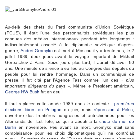
Au-delà des chefs du Parti communiste d’Union Soviétique
(PCUS), il était l’une des personnalités soviétiques les plus
connues des médias internationaux pendant très longtemps :
indiscutablement associé à la diplomatie soviétique d'après-
guerre,
Andrei Gromyko
est mort à Moscou il y a trente ans, le 2
juillet 1989, deux jours avant le voyage important de Mikhaïl
Gorbatchev à Paris. Seize jours plus tard, il aurait dû avoir 80
ans. Une minute de silence a eu lieu au Congrès des députés du
peuple pour lui rendre hommage. Dans un communiqué de
presse, il fut cité par l’Agence Tass comme l’un des
« plus
importants dirigeants du pays »
. Même le Président américain,
George HW Bush
fut en deuil.
Il faut replacer cette année 1989 dans le contexte :
premières
élections libres en Pologne
en juin, mais
répression à Pékin
,
ouverture des frontières hongroises et autrichiennes pour les
Allemands de l’Est l’été, ce qui a abouti à la
chute du mur de
Berlin
en novembre. Peu avant sa mort, Gromyko était sans
complaisance pour les choix diplomatiques qu’il ne contrôlait