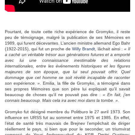
Pourtant, de toute cette riche expérience de Gromyko, il reste
peu de témoignage, malgré la publication de ses Mémoires en
1989, qui furent décevantes. L’ancien ministre allemand Ego Bahr
(1922-2015), qui fut un proche de
Willy Brandt
, lâchait ainsi :
« Il
a caché un véritable trésor aux générations futures et a emporté
avec lui une connaissance inestimable des relations
internationales, entre les événements historiques et les figures
majeures de son époque, que lui seul pouvait offrir. Quel
dommage que cet homme se soit révélé incapable de raconter
son expérience. »
. Emilia, la fille de Gromyko, a témoigné dans
ses propres Mémoires que son père lui expliquait qu’il savait
beaucoup de choses qu’il ne pouvait pas dire :
« En fait, j’en
connais beaucoup. Mais cela ira avec moi dans la tombe. »
.
Gromyko fut désigné membre du Politburo le 27 avril 1973. Son
influence en URSS fut au sommet entre 1975 et 1985. En effet,
l’état de santé très mauvais de Brejnev l’empêchait de diriger
réellement le pays, si bien que pour le seconder, un triumvirat
composé de Youri Andropov,chef du KGB, Dmitri Oustinov,