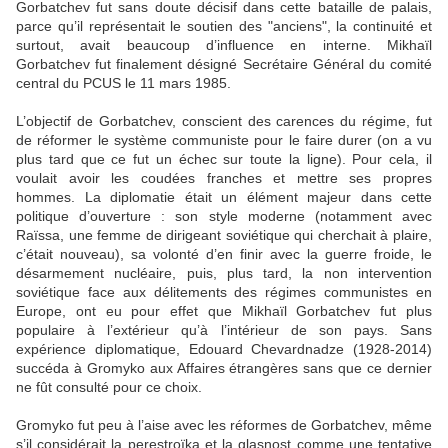
Gorbatchev fut sans doute décisif dans cette bataille de palais,
parce qu’il représentait le soutien des "anciens", la continuité et
surtout, avait beaucoup d’influence en interne. Mikhaïl
Gorbatchev fut finalement désigné Secrétaire Général du comité
central du PCUS le 11 mars 1985.
L’objectif de Gorbatchev, conscient des carences du régime, fut
de réformer le système communiste pour le faire durer (on a vu
plus tard que ce fut un échec sur toute la ligne). Pour cela, il
voulait avoir les coudées franches et mettre ses propres
hommes. La diplomatie était un élément majeur dans cette
politique d’ouverture : son style moderne (notamment avec
Raïssa, une femme de dirigeant soviétique qui cherchait à plaire,
c’était nouveau), sa volonté d’en finir avec la guerre froide, le
désarmement nucléaire, puis, plus tard, la non intervention
soviétique face aux délitements des régimes communistes en
Europe, ont eu pour effet que Mikhaïl Gorbatchev fut plus
populaire à l’extérieur qu’à l’intérieur de son pays. Sans
expérience diplomatique, Edouard Chevardnadze (1928-2014)
succéda à Gromyko aux Affaires étrangères sans que ce dernier
ne fût consulté pour ce choix.
Gromyko fut peu à l’aise avec les réformes de Gorbatchev, même
s’il considérait la perestroïka et la glasnost comme une tentative