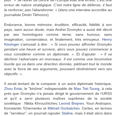
plus :
« Se retirer du centre de l’Europe était une erreur, c’est une
erreur de nature stratégique. C’est notre ligne de défense, il faut
la renforcer, pas l’abandonner. »
(dans une interview accordée au
journaliste Dmitri Tikhonov).
Endurance, bonne mémoire, érudition, efficacité, fidélité à son
pays, sans aucun doute, mais Andrei Gromyko a aussi été décrit
par ses homologues comme terne, sans humour, sans
imagination, conservateur, et finalement, très ennuyeux.
Henry
Kissinger
s’amusait à dire :
« Si vous pouvez affronter Gromyko
pendant une heure et survivre, alors vous pouvez commencer à
vous considérer comme un diplomate. »
. Et d’ajouter :
« Il va
déchirer l’adversaire en morceaux. Il est comme une locomotive
lourde qui va dans une direction donnée, piétinant tout le monde
avec la force de ses arguments, poussant obstinément vers ses
objectifs. »
.
Il serait tentant de le comparer à un autre diplomate historique,
Zhou Enlai
, le "binôme" indispensable de
Mao Tsé-Toung
, à cela
près que Gromyko n’a jamais dirigé le gouvernement de l’URSS
et qu’il a servi plusieurs maîtres suprêmes de la société
soviétique : Nikita Khrouchtchev,
Leonid Brejnev
, Youri Andropov,
Konstantin Tchernenko et
Mikhaïl Gorbatchev
. Certes, en termes
de "serviteur", on pourrait rajouter
Staline
, mais il était alors dans