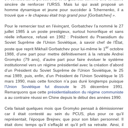
sincère de renforcer l’URSS. Mais lui qui avait proposé un
homme dynamique et jeune pour succéder à Tchernenko, il a
trouvé que
« le chapeau était trop grand pour [Gorbatchev] »
.
Pour le remercier tout en l’évinçant, Gorbatchev l’a nommé le 27
juillet 1985 à un poste prestigieux, surtout honorifique et sans
réelle influence, refusé en 1982 : Président du Praesidium du
Soviet Suprême de l’Union Soviétique, à savoir chef de l’État,
er
poste que reprit Mikhaïl Gorbatchev pour lui-même le 1
octobre
1988, d’une part pour mettre définitivement à la retraite Andrei
Gromyko (79 ans), d’autre part pour faire évoluer le système
institutionnel vers un régime présidentiel avec la création d’abord
d’un Président du Soviet Suprême de l’Union Soviétique, le 25
mai 1989, puis, enfin, d’un Président de l’Union Soviétique le 15
mars 1990, mais cette fonction n’a pas duré longtemps puisque
l’Union Soviétique fut dissoute
le 25 décembre 1991.
Remarquons que cette
présidentialisation du régime communiste
a au contraire réussi en Chine depuis le début des années 1990.
Cela faisait quelques mois que Gromyko pensait à démissionner
car il était contesté au sein du PCUS, plus pour ce qu’il
représentait, l’époque Brejnev, que pour son bilan personnel. Il
était donc temps qu’il s’effaçât et qu’il prît sa retraite. Ainsi, il