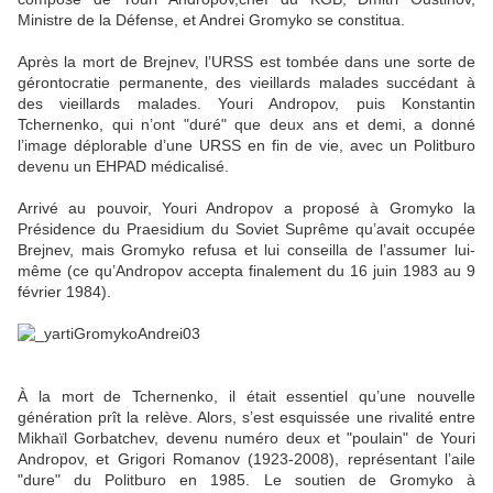
Ministre de la Défense, et Andrei Gromyko se constitua.
Après la mort de Brejnev, l’URSS est tombée dans une sorte de
gérontocratie permanente, des vieillards malades succédant à
des vieillards malades. Youri Andropov, puis Konstantin
Tchernenko, qui n’ont "duré" que deux ans et demi, a donné
l’image déplorable d’une URSS en fin de vie, avec un Politburo
devenu un EHPAD médicalisé.
Arrivé au pouvoir, Youri Andropov a proposé à Gromyko la
Présidence du Praesidium du Soviet Suprême qu’avait occupée
Brejnev, mais Gromyko refusa et lui conseilla de l’assumer lui-
même (ce qu’Andropov accepta finalement du 16 juin 1983 au 9
février 1984).
À la mort de Tchernenko, il était essentiel qu’une nouvelle
génération prît la relève. Alors, s’est esquissée une rivalité entre
Mikhaïl Gorbatchev, devenu numéro deux et "poulain" de Youri
Andropov, et Grigori Romanov (1923-2008), représentant l’aile
"dure" du Politburo en 1985. Le soutien de Gromyko à