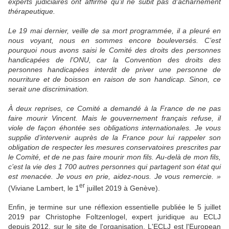
experts judiciaires ont affirmé qu’il ne subit pas d’acharnement
thérapeutique.
Le 19 mai dernier, veille de sa mort programmée, il a pleuré en
nous voyant, nous en sommes encore bouleversés. C’est
pourquoi nous avons saisi le Comité des droits des personnes
handicapées de l’ONU, car la Convention des droits des
personnes handicapées interdit de priver une personne de
nourriture et de boisson en raison de son handicap. Sinon, ce
serait une discrimination.
À deux reprises, ce Comité a demandé à la France de ne pas
faire mourir Vincent. Mais le gouvernement français refuse, il
viole de façon éhontée ses obligations internationales. Je vous
supplie d’intervenir auprès de la France pour lui rappeler son
obligation de respecter les mesures conservatoires prescrites par
le Comité, et de ne pas faire mourir mon fils. Au-delà de mon fils,
c’est la vie des 1 700 autres personnes qui partagent son état qui
est menacée. Je vous en prie, aidez-nous. Je vous remercie. »
er
(Viviane Lambert, le 1
juillet 2019 à Genève).
Enfin, je termine sur une réflexion essentielle publiée le 5 juillet
2019 par Christophe Foltzenlogel, expert juridique au ECLJ
depuis 2012, sur le site de l'organisation. L'ECLJ est l'European