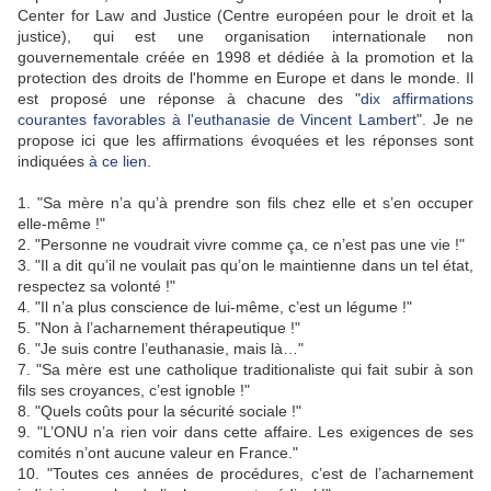
Center for Law and Justice (Centre européen pour le droit et la
justice), qui est une organisation internationale non
gouvernementale créée en 1998 et dédiée à la promotion et la
protection des droits de l'homme en Europe et dans le monde. Il
est proposé une réponse à chacune des "
dix affirmations
courantes favorables à l'euthanasie de Vincent Lambert
". Je ne
propose ici que les affirmations évoquées et les réponses sont
indiquées
à ce lien
.
1. "Sa mère n’a qu’à prendre son fils chez elle et s’en occuper
elle-même !"
2. "Personne ne voudrait vivre comme ça, ce n’est pas une vie !"
3. "Il a dit qu’il ne voulait pas qu’on le maintienne dans un tel état,
respectez sa volonté !"
4. "Il n’a plus conscience de lui-même, c’est un légume !"
5. "Non à l’acharnement thérapeutique !"
6. "Je suis contre l’euthanasie, mais là…"
7. "Sa mère est une catholique traditionaliste qui fait subir à son
fils ses croyances, c’est ignoble !"
8. "Quels coûts pour la sécurité sociale !"
9. "L’ONU n’a rien voir dans cette affaire. Les exigences de ses
comités n’ont aucune valeur en France."
10. "Toutes ces années de procédures, c’est de l’acharnement