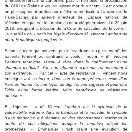
Emmanuel Hirsch ne comprend pas, lui non plus, la précipitation
du CHU de Reims à vouloir laisser mourir Vincent. Il est docteur
en philosophie et professeur d’éthique médicale à l’Université de
Paris-Saclay, par ailleurs directeur de l’Espace national de
réflexion éthique sur les maladies neurodégénératives. Le 29 juin
2019, évoquant la décision de la Cour de cassation de la veille, il
l’a qualifiée de
« décision légale d’exclure M. Vincent Lambert de
notre République exemplaire »
.
Selon lui, alors que souvent, par le "syndrome du glissement", les
patients tendent au contraire à vouloir mourir,
« M. Vincent
Lambert témoigne, résolu à vivre dans le confinement d’une
chambre d’hôpital, d’un non abandon, d’un non renoncement à
son existence. »
. Par cet
« acte de résistance »
, Vincent nous
enseigne
« à sa façon, dans son étrange présence, celle d’un
frère en humanité, une leçon de dignité, une sagesse et peut-être
l’idée d’une forme inédite, voire paradoxale de résistance
éthique »
.
Et d’ajouter :
« M. Vincent Lambert est le symbole de la
vulnérabilité extrême dans le handicap et la maladie, le symbole
d’une médecine qui réanime en des circonstances extrêmes et
doute de ses obligations lorsque la tentative déçoit les
promesses. »
. Emmanuel Hirsch craint une évolution de