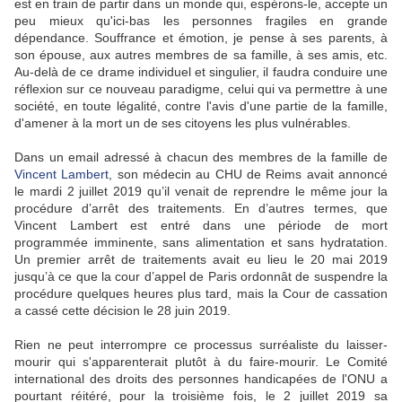
est en train de partir dans un monde qui, espérons-le, accepte un
peu mieux qu'ici-bas les personnes fragiles en grande
dépendance. Souffrance et émotion, je pense à ses parents, à
son épouse, aux autres membres de sa famille, à ses amis, etc.
Au-delà de ce drame individuel et singulier, il faudra conduire une
réflexion sur ce nouveau paradigme, celui qui va permettre à une
société, en toute légalité, contre l'avis d'une partie de la famille,
d'amener à la mort un de ses citoyens les plus vulnérables.
Dans un email adressé à chacun des membres de la famille de
Vincent Lambert
, son médecin au CHU de Reims avait annoncé
le mardi 2 juillet 2019 qu’il venait de reprendre le même jour la
procédure d’arrêt des traitements. En d’autres termes, que
Vincent Lambert est entré dans une période de mort
programmée imminente, sans alimentation et sans hydratation.
Un premier arrêt de traitements avait eu lieu le 20 mai 2019
jusqu’à ce que la cour d’appel de Paris ordonnât de suspendre la
procédure quelques heures plus tard, mais la Cour de cassation
a cassé cette décision le 28 juin 2019.
Rien ne peut interrompre ce processus surréaliste du laisser-
mourir qui s'apparenterait plutôt à du faire-mourir. Le Comité
international des droits des personnes handicapées de l'ONU a
pourtant réitéré, pour la troisième fois, le 2 juillet 2019 sa