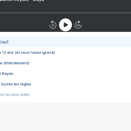
 DayZ
 a 13 ans (et vous l'avez ignoré)
e (littéralement)
im Rayan
 toutes les règles
s les jeux vidéo
us choquant de Rockstar ? - Le scandale BULLY
e plus moche de Steam
du RÊVE tourne au CAUCHEMAR