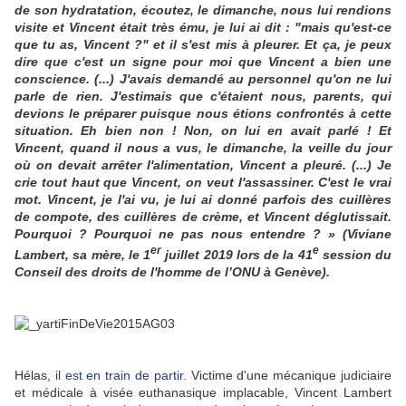
de son hydratation, écoutez, le dimanche, nous lui rendions
visite et Vincent était très ému, je lui ai dit : "mais qu'est-ce
que tu as, Vincent ?" et il s'est mis à pleurer. Et ça, je peux
dire que c'est un signe pour moi que Vincent a bien une
conscience. (...) J'avais demandé au personnel qu'on ne lui
parle de rien. J'estimais que c'étaient nous, parents, qui
devions le préparer puisque nous étions confrontés à cette
situation. Eh bien non ! Non, on lui en avait parlé ! Et
Vincent, quand il nous a vus, le dimanche, la veille du jour
où on devait arrêter l'alimentation, Vincent a pleuré. (...) Je
crie tout haut que Vincent, on veut l'assassiner. C'est le vrai
mot. Vincent, je l'ai vu, je lui ai donné parfois des cuillères
de compote, des cuillères de crème, et Vincent déglutissait.
Pourquoi ? Pourquoi ne pas nous entendre ? » (Viviane
er
e
Lambert, sa mère, le 1
juillet 2019 lors de la 41
session du
Conseil des droits de l'homme de l’ONU à Genève).
Hélas,
il est en train de partir
. Victime d'une mécanique judiciaire
et médicale à visée euthanasique implacable, Vincent Lambert