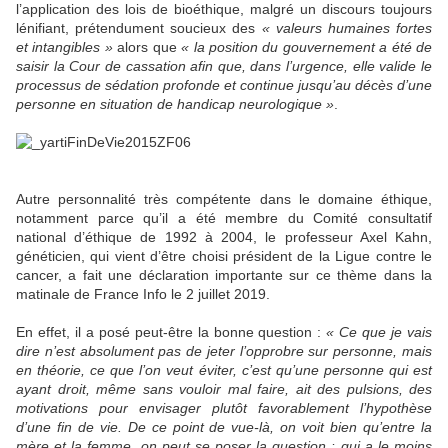
l’application des lois de bioéthique, malgré un discours toujours
lénifiant, prétendument soucieux des
« valeurs humaines fortes
et intangibles »
alors que
« la position du gouvernement a été de
saisir la Cour de cassation afin que, dans l’urgence, elle valide le
processus de sédation profonde et continue jusqu’au décès d’une
personne en situation de handicap neurologique »
.
Autre personnalité très compétente dans le domaine éthique,
notamment parce qu’il a été membre du Comité consultatif
national d’éthique de 1992 à 2004, le professeur Axel Kahn,
généticien, qui vient d’être choisi président de la Ligue contre le
cancer, a fait une déclaration importante sur ce thème dans la
matinale de France Info le 2 juillet 2019.
En effet, il a posé peut-être la bonne question :
« Ce que je vais
dire n’est absolument pas de jeter l’opprobre sur personne, mais
en théorie, ce que l’on veut éviter, c’est qu’une personne qui est
ayant droit, même sans vouloir mal faire, ait des pulsions, des
motivations pour envisager plutôt favorablement l’hypothèse
d’une fin de vie. De ce point de vue-là, on voit bien qu’entre la
mère et la femme, on peut se poser la question : qui a le moins