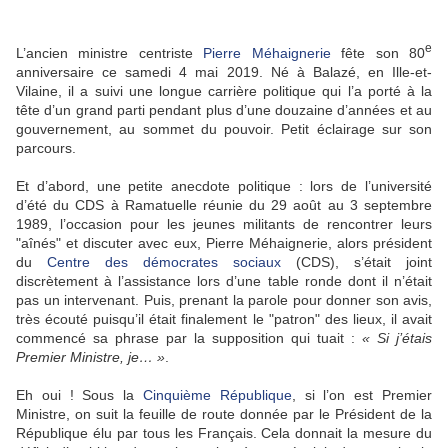
e
L’ancien ministre centriste
Pierre Méhaignerie
fête son 80
anniversaire ce samedi 4 mai 2019. Né à Balazé, en Ille-et-
Vilaine, il a suivi une longue carrière politique qui l’a porté à la
tête d’un grand parti pendant plus d’une douzaine d’années et au
gouvernement, au sommet du pouvoir. Petit éclairage sur son
parcours.
Et d’abord, une petite anecdote politique : lors de l’université
d’été du CDS à Ramatuelle réunie du 29 août au 3 septembre
1989, l’occasion pour les jeunes militants de rencontrer leurs
"aînés" et discuter avec eux, Pierre Méhaignerie, alors président
du
Centre des démocrates sociaux
(CDS), s’était joint
discrètement à l’assistance lors d’une table ronde dont il n’était
pas un intervenant. Puis, prenant la parole pour donner son avis,
très écouté puisqu’il était finalement le "patron" des lieux, il avait
commencé sa phrase par la supposition qui tuait :
« Si j’étais
Premier Ministre, je… »
.
Eh oui ! Sous la
Cinquième République
, si l’on est Premier
Ministre, on suit la feuille de route donnée par le Président de la
République élu par tous les Français. Cela donnait la mesure du