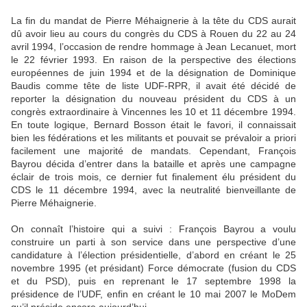
La fin du mandat de Pierre Méhaignerie à la tête du CDS aurait
dû avoir lieu au cours du congrès du CDS à Rouen du 22 au 24
avril 1994, l’occasion de rendre hommage à Jean Lecanuet, mort
le 22 février 1993. En raison de la perspective des élections
européennes de juin 1994 et de la désignation de Dominique
Baudis comme tête de liste UDF-RPR, il avait été décidé de
reporter la désignation du nouveau président du CDS à un
congrès extraordinaire à Vincennes les 10 et 11 décembre 1994.
En toute logique, Bernard Bosson était le favori, il connaissait
bien les fédérations et les militants et pouvait se prévaloir a priori
facilement une majorité de mandats. Cependant, François
Bayrou décida d’entrer dans la bataille et après une campagne
éclair de trois mois, ce dernier fut finalement élu président du
CDS le 11 décembre 1994, avec la neutralité bienveillante de
Pierre Méhaignerie.
On connaît l’histoire qui a suivi : François Bayrou a voulu
construire un parti à son service dans une perspective d’une
candidature à l’élection présidentielle, d’abord en créant le 25
novembre 1995 (et présidant) Force démocrate (fusion du CDS
et du PSD), puis en reprenant le 17 septembre 1998 la
présidence de l’UDF, enfin en créant le 10 mai 2007 le MoDem
qu’il préside encore aujourd’hui.