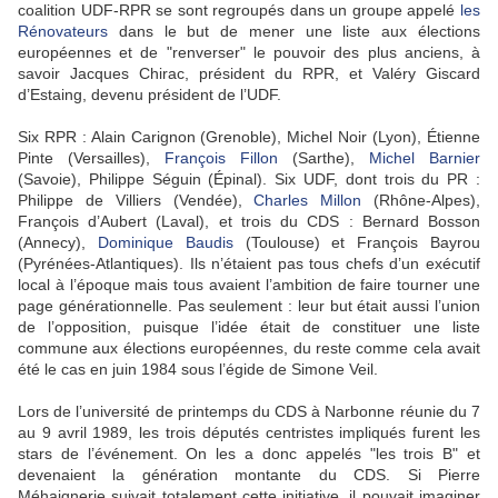
coalition UDF-RPR se sont regroupés dans un groupe appelé
les
Rénovateurs
dans le but de mener une liste aux élections
européennes et de "renverser" le pouvoir des plus anciens, à
savoir Jacques Chirac, président du RPR, et Valéry Giscard
d’Estaing, devenu président de l’UDF.
Six RPR : Alain Carignon (Grenoble), Michel Noir (Lyon), Étienne
Pinte (Versailles),
François Fillon
(Sarthe),
Michel Barnier
(Savoie), Philippe Séguin (Épinal). Six UDF, dont trois du PR :
Philippe de Villiers (Vendée),
Charles Millon
(Rhône-Alpes),
François d’Aubert (Laval), et trois du CDS : Bernard Bosson
(Annecy),
Dominique Baudis
(Toulouse) et François Bayrou
(Pyrénées-Atlantiques). Ils n’étaient pas tous chefs d’un exécutif
local à l’époque mais tous avaient l’ambition de faire tourner une
page générationnelle. Pas seulement : leur but était aussi l’union
de l’opposition, puisque l’idée était de constituer une liste
commune aux élections européennes, du reste comme cela avait
été le cas en juin 1984 sous l’égide de Simone Veil.
Lors de l’université de printemps du CDS à Narbonne réunie du 7
au 9 avril 1989, les trois députés centristes impliqués furent les
stars de l’événement. On les a donc appelés "les trois B" et
devenaient la génération montante du CDS. Si Pierre
Méhaignerie suivait totalement cette initiative, il pouvait imaginer