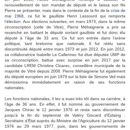
renouvellement de son mandat de député et le laissa son fils
Pierre se présenter, mais dans le contexte de la fin de la
crise de
mai 1968
, ce fut le gaulliste Henri Lassourd qui remporta
l’élection. Aux élections suivantes, en mars 1973, dans la même
circonscription (celle de Vitré), Pierre Méhaignerie a pris sa
revanche en battant le député sortant gaulliste et fut donc élu
député à l’âge de 33 ans. Ce fut son entrée dans l’arène
politique, tant bretonne que nationale. Il fut réélu sans
discontinuité député entre mars 1973 et juin 2012. En juin 2012,
sa collaboratrice Isabelle Le Callennec fut élue députée UMP de
sa circonscription, battue avec surprise en juin 2017 par la
candidate LREM Christine Cloarec, conseillère municipale de la
majorité de Vitré depuis 2008. Pierre Méhaignerie fut également
élu député européen en juin 1979 sur la liste de Simone Veil mais
démissionna immédiatement en raison de ses fonctions
nationales.
Les fonctions nationales, il les a eues très tôt dans sa carrière, à
l’âge de 36 ans. En effet, il fut nommé au gouvernement de
Jacques Chirac le 12 janvier 1976 et resta sans discontinuer
jusqu’à la fin du septennat de Valéry Giscard d’Estaing :
Secrétaire d’État auprès du Ministre de l’Agriculture du 12 janvier
1976 au 29 mars 1977, puis, dans les gouvernements de