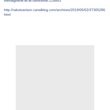
mehaignerie-et-le-centrisme-214843
http://rakotoarison.canalblog.com/archives/2019/05/02/37305286.
html