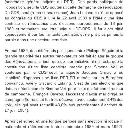
(secrétaire général adjoint du RPR). Des partis politiques de
l’opposition, seul le CDS soutenait cette démarche de rénovation.
Du CDS, seul (à ma connaissance) Jean Lecanuet s’était opposé
au congrès du CDS à Lille le 22 avril 1989 à l’idée d’une liste
centriste et rénovatrice aux élections européennes du 18 juin
1989 et souhaitait une liste unique UDF-RPR. Il fut alors sifflé
copieusement par les militants centristes et ne prit plus jamais la
parole dans une enceinte centriste.
En mai 1989, des différends politiques entre Philippe Séguin et la
grande majorité des autres rénovateurs ont fait éclater le groupe
des Rénovateurs, si bien que de leur initiative, il ne resta que la
constitution d’une liste centriste menée par Simone Veil et
soutenue par le CDS seul, à laquelle Jacques Chirac a eu
l’habileté d’opposer une liste RPR-PR menée par un Européen
convaincu, Valéry Giscard d’Estaing. C’est de ces élections que
date la détestation de Simone Veil pour celui qui fut son directeur
de campagne, François Bayrou, l’accusant d’avoir mal dirigé sa
campagne (le résultat fut très décevant avec seulement 8,4% des
voix, elle qui avait recueilli 43,0% aux précédentes élections du
17 juin 1984).
Après cet échec et une longue période sans élection ni locale ni
nationale ni référendum (entre septembre 1989 et mars 1992),