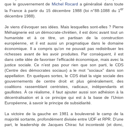
que le gouvernement de
Michel Rocard
a généralisé dans toute
er
la France à partir du 15 décembre 1988 (loi n°88-1088 du 1
décembre 1988).
Je viens d’évoquer ses idées. Mais lesquelles sont-elles ? Pierre
Méhaignerie est un démocrate-chrétien, il est donc avant tout un
humaniste et à ce titre, un partisan de la construction
européenne, et il est aussi un pragmatique dans le domaine
économique. Il a compris qu’on ne pouvait pas redistribuer les
richesses avant de les avoir produites. Par conséquent, il est
dans cette idée de favoriser l’efficacité économique, mais avec la
justice sociale. Ce n’est pas pour rien que son parti, le CDS
(Centre des démocrates sociaux) a le mot "sociaux" dans son
appellation. En quelques sortes, le CDS était la vigie sociale des
gouvernements de centre droit et plus généralement, des
coalitions rassemblant centristes, radicaux, indépendants et
gaullistes. À ce réalisme, il faut ajouter aussi son adhésion à la
décentralisation et à ce principe qui est à la base de l’Union
Européenne, à savoir le principe de subsidiarité.
La victoire de la gauche en 1981 a bouleversé le camp de la
majorité sortante, profondément divisée entre UDF et RPR. D’une
part, le leadership de Jacques Chirac fut incontesté (et donc,