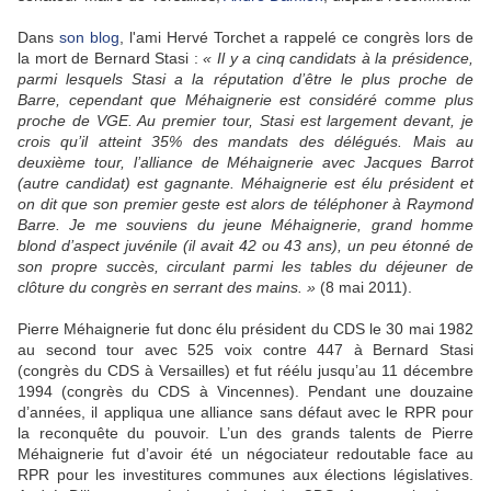
Dans
son blog
, l'ami Hervé Torchet a rappelé ce congrès lors de
la mort de Bernard Stasi :
« Il y a cinq candidats à la présidence,
parmi lesquels Stasi a la réputation d’être le plus proche de
Barre, cependant que Méhaignerie est considéré comme plus
proche de VGE. Au premier tour, Stasi est largement devant, je
crois qu’il atteint 35% des mandats des délégués. Mais au
deuxième tour, l’alliance de Méhaignerie avec Jacques Barrot
(autre candidat) est gagnante. Méhaignerie est élu président et
on dit que son premier geste est alors de téléphoner à Raymond
Barre. Je me souviens du jeune Méhaignerie, grand homme
blond d’aspect juvénile (il avait 42 ou 43 ans), un peu étonné de
son propre succès, circulant parmi les tables du déjeuner de
clôture du congrès en serrant des mains. »
(8 mai 2011).
Pierre Méhaignerie fut donc élu président du CDS le 30 mai 1982
au second tour avec 525 voix contre 447 à Bernard Stasi
(congrès du CDS à Versailles) et fut réélu jusqu’au 11 décembre
1994 (congrès du CDS à Vincennes). Pendant une douzaine
d’années, il appliqua une alliance sans défaut avec le RPR pour
la reconquête du pouvoir. L’un des grands talents de Pierre
Méhaignerie fut d’avoir été un négociateur redoutable face au
RPR pour les investitures communes aux élections législatives.