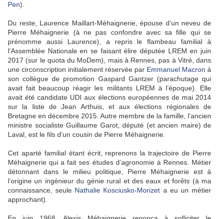
Pen
).
Du reste, Laurence Maillart-Méhaignerie, épouse d’un neveu de
Pierre Méhaignerie (à ne pas confondre avec sa fille qui se
prénomme aussi Laurence), a repris le flambeau familial à
l’Assemblée Nationale en se faisant élire députée LREM en juin
2017 (sur le quota du MoDem), mais à Rennes, pas à Vitré, dans
une circonscription initialement réservée par
Emmanuel Macron
à
son collègue de promotion Gaspard Gantzer (parachutage qui
avait fait beaucoup réagir les militants LREM à l’époque). Elle
avait été candidate UDI aux élections européennes de mai 2014
sur la liste de Jean Arthuis, et aux élections régionales de
Bretagne en décembre 2015. Autre membre de la famille, l’ancien
ministre socialiste Guillaume Garot, député (et ancien maire) de
Laval, est le fils d’un cousin de Pierre Méhaignerie.
Cet aparté familial étant écrit, reprenons la trajectoire de Pierre
Méhaignerie qui a fait ses études d’agronomie à Rennes. Métier
détonnant dans le milieu politique, Pierre Méhaignerie est à
l’origine un ingénieur du génie rural et des eaux et forêts (à ma
connaissance, seule
Nathalie Kosciusko-Morizet
a eu un métier
approchant).
En juin 1968, Alexis Méhaignerie renonça à solliciter le