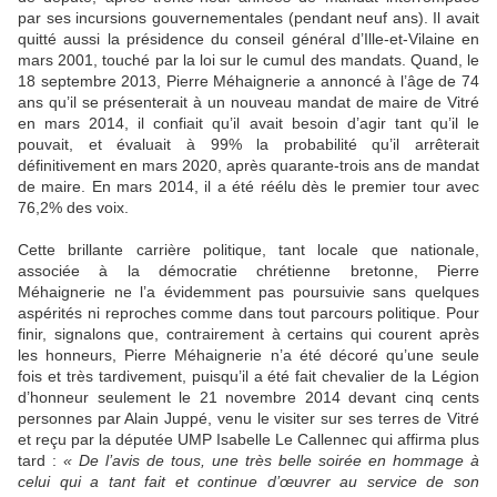
par ses incursions gouvernementales (pendant neuf ans). Il avait
quitté aussi la présidence du conseil général d’Ille-et-Vilaine en
mars 2001, touché par la loi sur le cumul des mandats. Quand, le
18 septembre 2013, Pierre Méhaignerie a annoncé à l’âge de 74
ans qu’il se présenterait à un nouveau mandat de maire de Vitré
en mars 2014, il confiait qu’il avait besoin d’agir tant qu’il le
pouvait, et évaluait à 99% la probabilité qu’il arrêterait
définitivement en mars 2020, après quarante-trois ans de mandat
de maire. En mars 2014, il a été réélu dès le premier tour avec
76,2% des voix.
Cette brillante carrière politique, tant locale que nationale,
associée à la démocratie chrétienne bretonne, Pierre
Méhaignerie ne l’a évidemment pas poursuivie sans quelques
aspérités ni reproches comme dans tout parcours politique. Pour
finir, signalons que, contrairement à certains qui courent après
les honneurs, Pierre Méhaignerie n’a été décoré qu’une seule
fois et très tardivement, puisqu’il a été fait chevalier de la Légion
d’honneur seulement le 21 novembre 2014 devant cinq cents
personnes par Alain Juppé, venu le visiter sur ses terres de Vitré
et reçu par la députée UMP Isabelle Le Callennec qui affirma plus
tard :
« De l’avis de tous, une très belle soirée en hommage à
celui qui a tant fait et continue d’œuvrer au service de son