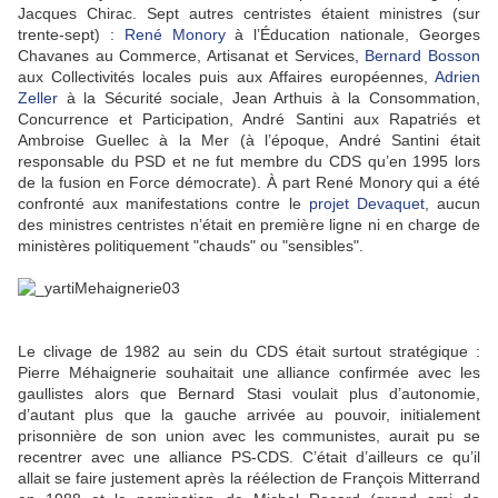
Jacques Chirac. Sept autres centristes étaient ministres (sur
trente-sept) :
René Monory
à l’Éducation nationale, Georges
Chavanes au Commerce, Artisanat et Services,
Bernard Bosson
aux Collectivités locales puis aux Affaires européennes,
Adrien
Zeller
à la Sécurité sociale, Jean Arthuis à la Consommation,
Concurrence et Participation, André Santini aux Rapatriés et
Ambroise Guellec à la Mer (à l’époque, André Santini était
responsable du PSD et ne fut membre du CDS qu’en 1995 lors
de la fusion en Force démocrate). À part René Monory qui a été
confronté aux manifestations contre le
projet Devaquet
, aucun
des ministres centristes n’était en première ligne ni en charge de
ministères politiquement "chauds" ou "sensibles".
Le clivage de 1982 au sein du CDS était surtout stratégique :
Pierre Méhaignerie souhaitait une alliance confirmée avec les
gaullistes alors que Bernard Stasi voulait plus d’autonomie,
d’autant plus que la gauche arrivée au pouvoir, initialement
prisonnière de son union avec les communistes, aurait pu se
recentrer avec une alliance PS-CDS. C’était d’ailleurs ce qu’il
allait se faire justement après la réélection de François Mitterrand