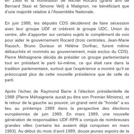
en 1988 et la nomination de Michel Rocard (grand ami de
Bernard Stasi et Simone Veil) à Matignon, ne bénéficiant que
d’une majorité relative à l’Assemblée Nationale.
En juin 1988, les députés CDS décidèrent de faire sécession
avec leur groupe UDF et créèrent le groupe UDC, Union du
centre, afin d’apporter sur certains sujets le complément de voix
pour aider le gouvernement Rocard (trois centristes, Jean-Marie
Rausch, Bruno Durieux et Hélène Dorlhac, furent même
débauchés et nommés au gouvernement, mais exclus du CDS).
Pierre Méhaignerie décida de présider ce groupe parlementaire
tout en présidant le parti lui-même, ce qui était rare dans la
tradition parlementaire, surtout que l’expérience a montré qu’il se
préoccupait plus de cette nouvelle présidence que de celle du
parti.
Après l’échec de Raymond Barre à l’élection présidentielle de
1988 (Pierre Méhaignerie aurait pu être son Premier Ministre), et
le retour de la gauche au pouvoir, un grand vent de "fronde" a eu
lieu au printemps 1989 dans la perspective des élections
européennes de juin 1989. En mars 1989, une nouvelle
génération de responsables UDF-RPR a conquis de nombreuses
grandes villes (certains les avaient déjà conquises en mars
1983). Au début du mois d’avril 1989, douze jeunes espoirs de la