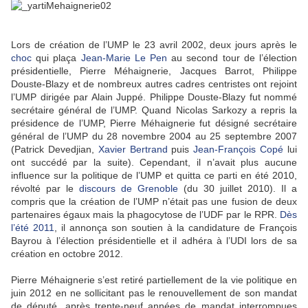
Lors de création de l’UMP le 23 avril 2002, deux jours après le
choc
qui plaça
Jean-Marie Le Pen
au second tour de l’élection
présidentielle, Pierre Méhaignerie, Jacques Barrot, Philippe
Douste-Blazy et de nombreux autres cadres centristes ont rejoint
l’UMP dirigée par Alain Juppé. Philippe Douste-Blazy fut nommé
secrétaire général de l’UMP. Quand Nicolas Sarkozy a repris la
présidence de l’UMP, Pierre Méhaignerie fut désigné secrétaire
général de l’UMP du 28 novembre 2004 au 25 septembre 2007
(Patrick Devedjian,
Xavier Bertrand
puis
Jean-François Copé
lui
ont succédé par la suite). Cependant, il n’avait plus aucune
influence sur la politique de l’UMP et quitta ce parti en été 2010,
révolté par le
discours de Grenoble
(du 30 juillet 2010). Il a
compris que la création de l’UMP n’était pas une fusion de deux
partenaires égaux mais la phagocytose de l’UDF par le RPR.
Dès
l’été 2011
, il annonça son soutien à la candidature de François
Bayrou à l’élection présidentielle et il adhéra à l’UDI lors de sa
création en octobre 2012.
Pierre Méhaignerie s’est retiré partiellement de la vie politique en
juin 2012 en ne sollicitant pas le renouvellement de son mandat
de député, après trente-neuf années de mandat interrompues