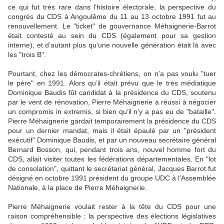
ce qui fut très rare dans l’histoire électorale, la perspective du
congrès du CDS à Angoulême du 11 au 13 octobre 1991 fut au
renouvellement. Le "ticket" de gouvernance Méhaignerie-Barrot
était contesté au sein du CDS (également pour sa gestion
interne), et d’autant plus qu’une nouvelle génération était là avec
les "trois B".
Pourtant, chez les démocrates-chrétiens, on n’a pas voulu "tuer
le père" en 1991. Alors qu’il était prévu que le très médiatique
Dominique Baudis fût candidat à la présidence du CDS, soutenu
par le vent de rénovation, Pierre Méhaignerie a réussi à négocier
un compromis in extremis, si bien qu’il n’y a pas eu de "bataille".
Pierre Méhaignerie gardait temporairement la présidence du CDS
pour un dernier mandat, mais il était épaulé par un "président
exécutif" Dominique Baudis, et par un nouveau secrétaire général
Bernard Bosson, qui, pendant trois ans, nouvel homme fort du
CDS, allait visiter toutes les fédérations départementales. En "lot
de consolation", quittant le secrétariat général, Jacques Barrot fut
désigné en octobre 1991 président du groupe UDC à l’Assemblée
Nationale, à la place de Pierre Méhaignerie.
Pierre Méhaignerie voulait rester à la tête du CDS pour une
raison compréhensible : la perspective des élections législatives