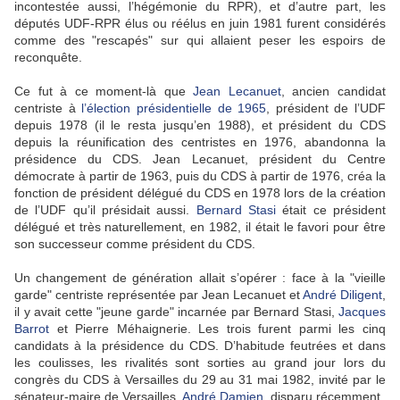
incontestée aussi, l’hégémonie du RPR), et d’autre part, les
députés UDF-RPR élus ou réélus en juin 1981 furent considérés
comme des "rescapés" sur qui allaient peser les espoirs de
reconquête.
Ce fut à ce moment-là que
Jean Lecanuet
, ancien candidat
centriste à
l’élection présidentielle de 1965
, président de l’UDF
depuis 1978 (il le resta jusqu’en 1988), et président du CDS
depuis la réunification des centristes en 1976, abandonna la
présidence du CDS. Jean Lecanuet, président du Centre
démocrate à partir de 1963, puis du CDS à partir de 1976, créa la
fonction de président délégué du CDS en 1978 lors de la création
de l’UDF qu’il présidait aussi.
Bernard Stasi
était ce président
délégué et très naturellement, en 1982, il était le favori pour être
son successeur comme président du CDS.
Un changement de génération allait s’opérer : face à la "vieille
garde" centriste représentée par Jean Lecanuet et
André Diligent
,
il y avait cette "jeune garde" incarnée par Bernard Stasi,
Jacques
Barrot
et Pierre Méhaignerie. Les trois furent parmi les cinq
candidats à la présidence du CDS. D’habitude feutrées et dans
les coulisses, les rivalités sont sorties au grand jour lors du
congrès du CDS à Versailles du 29 au 31 mai 1982, invité par le
sénateur-maire de Versailles,
André Damien
, disparu récemment.