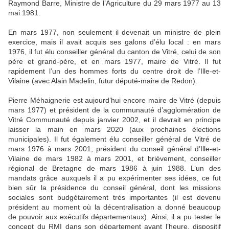
Raymond Barre, Ministre de l’Agriculture du 29 mars 1977 au 13
mai 1981.
En mars 1977, non seulement il devenait un ministre de plein
exercice, mais il avait acquis ses galons d’élu local : en mars
1976, il fut élu conseiller général du canton de Vitré, celui de son
père et grand-père, et en mars 1977, maire de Vitré. Il fut
rapidement l’un des hommes forts du centre droit de l’Ille-et-
Vilaine (avec Alain Madelin, futur député-maire de Redon).
Pierre Méhaignerie est aujourd’hui encore maire de Vitré (depuis
mars 1977) et président de la communauté d’agglomération de
Vitré Communauté depuis janvier 2002, et il devrait en principe
laisser la main en mars 2020 (aux prochaines élections
municipales). Il fut également élu conseiller général de Vitré de
mars 1976 à mars 2001, président du conseil général d’Ille-et-
Vilaine de mars 1982 à mars 2001, et brièvement, conseiller
régional de Bretagne de mars 1986 à juin 1988. L’un des
mandats grâce auxquels il a pu expérimenter ses idées, ce fut
bien sûr la présidence du conseil général, dont les missions
sociales sont budgétairement très importantes (il est devenu
président au moment où la décentralisation a donné beaucoup
de pouvoir aux exécutifs départementaux). Ainsi, il a pu tester le
concept du RMI dans son département avant l’heure, dispositif