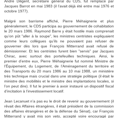
André Diligent, secrétaire général du CDS, fut remplacé par
Jacques Barrot en mai 1983 (il l’avait déjà été entre mai 1976 et
octobre 1977).
Malgré son barrisme affiché, Pierre Méhaignerie et plus
généralement, le CDS participa au gouvernement de cohabitation
le 20 mars 1986. Raymond Barre y était hostile mais comprenait
qu’on pût "aller à la soupe", les ministres centristes expliquaient
comme leurs collègues qu’ils ne pouvaient pas refuser de
gouverner dès lors que François Mitterrand avait refusé de
démissionner. Et les centristes furent bien "servis" par Jacques
Chirac, avec surtout des portefeuilles techniques. Ainsi, le
premier d’entre eux, Pierre Méhaignerie fut nommé Ministre de
l’Équipement, du Logement, de l’Aménagement du territoire et
des Transports du 20 mars 1986 au 10 mai 1988, un ministère
très technique mais crucial dans une stratégie politique (il était le
ministre des mobilités et le ministre des implantations locales, si
l’on peut dire). Il fut le premier à avoir instauré un dispositif fiscal
d’incitation à l’investissement locatif.
Jean Lecanuet n’a pas eu le droit de revenir au gouvernement (il
rêvait des Affaires étrangères, il était président de la commission
des affaires étrangères et de la défense du Sénat), car François
Mitterrand y avait mis son veto, accepté voire encouragé par