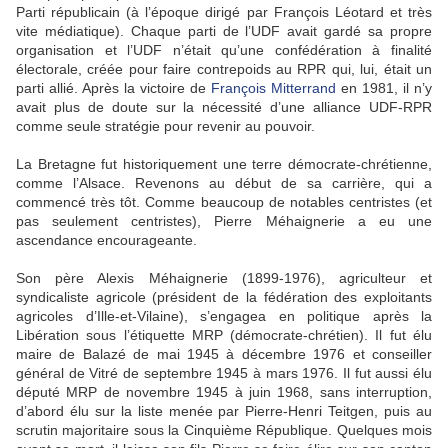
Parti républicain (à l’époque dirigé par François Léotard et très
vite médiatique). Chaque parti de l’UDF avait gardé sa propre
organisation et l’UDF n’était qu’une confédération à finalité
électorale, créée pour faire contrepoids au RPR qui, lui, était un
parti allié. Après la victoire de
François Mitterrand
en 1981, il n’y
avait plus de doute sur la nécessité d’une alliance UDF-RPR
comme seule stratégie pour revenir au pouvoir.
La Bretagne fut historiquement une terre démocrate-chrétienne,
comme l’Alsace. Revenons au début de sa carrière, qui a
commencé très tôt. Comme beaucoup de notables centristes (et
pas seulement centristes), Pierre Méhaignerie a eu une
ascendance encourageante.
Son père Alexis Méhaignerie (1899-1976), agriculteur et
syndicaliste agricole (président de la fédération des exploitants
agricoles d’Ille-et-Vilaine), s’engagea en politique après la
Libération sous l’étiquette MRP (démocrate-chrétien). Il fut élu
maire de Balazé de mai 1945 à décembre 1976 et conseiller
général de Vitré de septembre 1945 à mars 1976. Il fut aussi élu
député MRP de novembre 1945 à juin 1968, sans interruption,
d’abord élu sur la liste menée par Pierre-Henri Teitgen, puis au
scrutin majoritaire sous la Cinquième République. Quelques mois