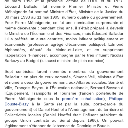
de mars 1993 et la probable victoire de l’UDF et du RPR.
Édouard Balladur fut nommé Premier Ministre et Pierre
Méhaignerie fut nommé Ministre d’État, Ministre de la Justice du
30 mars 1993 au 11 mai 1995, numéro quatre du gouvernement.
Pour Pierre Méhaignerie, ce fut une nomination surprenante et
même décevante : pendant cinq ans, il s’était préparé à devenir
le Ministre de l’Économie et des Finances, mais Édouard Balladur
lui a préféré un autre centriste, moins influent politiquement et
économiste (professeur agrégé d’économie politique), Edmond
Alphandéry, député du Maine-et-Loire, et en supprimant
l’appellation "Finances", accompagné par le très influent Nicolas
Sarkozy au Budget (lui aussi ministre de plein exercice).
Sept centristes furent nommés membres du gouvernement
Balladur : en plus de ceux nommés, Simone Veil, Ministre d’État
et numéro deux du gouvernement, aux Affaires sociales, Santé et
Ville, François Bayrou à l’Éducation nationale, Bernard Bosson à
l’Équipement, Transports et Tourisme (l’ancien portefeuille de
Pierre Méhaignerie sous la
première cohabitation
),
Philippe
Douste-Blazy
à la Santé (et par la suite, porte-parole du
gouvernement) et Daniel Hoeffel à l’Aménagement du territoire et
Collectivités locales (Daniel Hoeffel était l’influent président du
groupe Union centriste au Sénat depuis 1986). On pouvait
légitimement s’étonner de l’absence de Dominique Baudis.