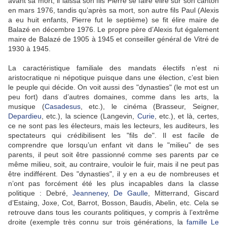
avant sa mort, il laissa son fils Pierre se faire élire sur son canton
en mars 1976, tandis qu’après sa mort, son autre fils Paul (Alexis
a eu huit enfants, Pierre fut le septième) se fit élire maire de
Balazé en décembre 1976. Le propre père d’Alexis fut également
maire de Balazé de 1905 à 1945 et conseiller général de Vitré de
1930 à 1945.
La caractéristique familiale des mandats électifs n’est ni
aristocratique ni népotique puisque dans une élection, c’est bien
le peuple qui décide. On voit aussi des "dynasties" (le mot est un
peu fort) dans d’autres domaines, comme dans les arts, la
musique (
Casadesus
, etc.), le cinéma (Brasseur, Seigner,
Depardieu
, etc.), la science (Langevin,
Curie
, etc.), et là, certes,
ce ne sont pas les électeurs, mais les lecteurs, les auditeurs, les
spectateurs qui crédibilisent les "fils de". Il est facile de
comprendre que lorsqu’un enfant vit dans le "milieu" de ses
parents, il peut soit être passionné comme ses parents par ce
même milieu, soit, au contraire, vouloir le fuir, mais il ne peut pas
être indifférent. Des "dynasties", il y en a eu de nombreuses et
n’ont pas forcément été les plus incapables dans la classe
politique : Debré,
Jeanneney
,
De Gaulle
, Mitterrand, Giscard
d’Estaing, Joxe, Cot, Barrot, Bosson, Baudis, Abelin, etc. Cela se
retrouve dans tous les courants politiques, y compris à l’extrême
droite (exemple très connu sur trois générations, la
famille Le