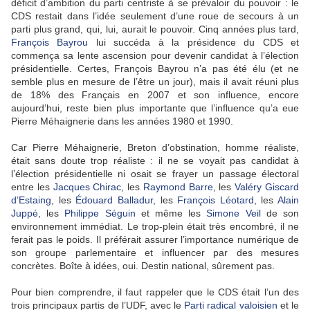
déficit d’ambition du parti centriste à se prévaloir du pouvoir : le
CDS restait dans l’idée seulement d’une roue de secours à un
parti plus grand, qui, lui, aurait le pouvoir. Cinq années plus tard,
François Bayrou
lui succéda à la présidence du CDS et
commença sa lente ascension pour devenir candidat à l’élection
présidentielle. Certes, François Bayrou n’a pas été élu (et ne
semble plus en mesure de l’être un jour), mais il avait réuni plus
de 18% des Français en 2007 et son influence, encore
aujourd’hui, reste bien plus importante que l’influence qu’a eue
Pierre Méhaignerie dans les années 1980 et 1990.
Car Pierre Méhaignerie, Breton d’obstination, homme réaliste,
était sans doute trop réaliste : il ne se voyait pas candidat à
l’élection présidentielle ni osait se frayer un passage électoral
entre les
Jacques Chirac
, les
Raymond Barre
, les
Valéry Giscard
d’Estaing
, les
Édouard Balladur
, les
François Léotard
, les
Alain
Juppé
, les
Philippe Séguin
et même les
Simone Veil
de son
environnement immédiat. Le trop-plein était très encombré, il ne
ferait pas le poids. Il préférait assurer l’importance numérique de
son groupe parlementaire et influencer par des mesures
concrètes. Boîte à idées, oui. Destin national, sûrement pas.
Pour bien comprendre, il faut rappeler que le CDS était l’un des
trois principaux partis de l’UDF, avec le
Parti radical valoisien
et le