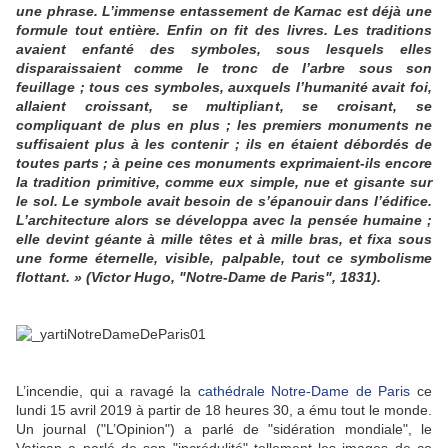
une phrase. L’immense entassement de Karnac est déjà une
formule tout entière. Enfin on fit des livres. Les traditions
avaient enfanté des symboles, sous lesquels elles
disparaissaient comme le tronc de l’arbre sous son
feuillage ; tous ces symboles, auxquels l’humanité avait foi,
allaient croissant, se multipliant, se croisant, se
compliquant de plus en plus ; les premiers monuments ne
suffisaient plus à les contenir ; ils en étaient débordés de
toutes parts ; à peine ces monuments exprimaient-ils encore
la tradition primitive, comme eux simple, nue et gisante sur
le sol. Le symbole avait besoin de s’épanouir dans l’édifice.
L’architecture alors se développa avec la pensée humaine ;
elle devint géante à mille têtes et à mille bras, et fixa sous
une forme éternelle, visible, palpable, tout ce symbolisme
flottant. » (Victor Hugo, "Notre-Dame de Paris", 1831).
L’incendie, qui a ravagé la
cathédrale Notre-Dame de Paris
ce
lundi 15 avril 2019 à partir de 18 heures 30, a ému tout le monde.
Un journal ("L’Opinion") a parlé de "sidération mondiale", le