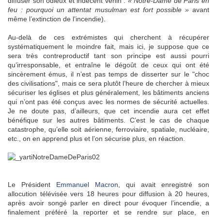
diffuser son odieux et indécent venin :
« Notre-Dame de Paris en
feu : pourquoi un attentat musulman est fort possible »
avant
même l’extinction de l’incendie).
Au-delà de ces extrémistes qui cherchent à récupérer
systématiquement le moindre fait, mais ici, je suppose que ce
sera très contreproductif tant son principe est aussi pourri
qu’irresponsable, et entraîne le dégoût de ceux qui ont été
sincèrement émus, il n’est pas temps de disserter sur le "choc
des civilisations", mais ce sera plutôt l’heure de chercher à mieux
sécuriser les églises et plus généralement, les bâtiments anciens
qui n’ont pas été conçus avec les normes de sécurité actuelles.
Je ne doute pas, d’ailleurs, que cet incendie aura cet effet
bénéfique sur les autres bâtiments. C’est le cas de chaque
catastrophe, qu’elle soit aérienne, ferroviaire, spatiale, nucléaire,
etc., on en apprend plus et l’on sécurise plus, en réaction.
Le Président
Emmanuel Macron
, qui avait enregistré son
allocution télévisée vers 18 heures pour diffusion à 20 heures,
après avoir songé parler en direct pour évoquer l’incendie, a
finalement préféré la reporter et se rendre sur place, en