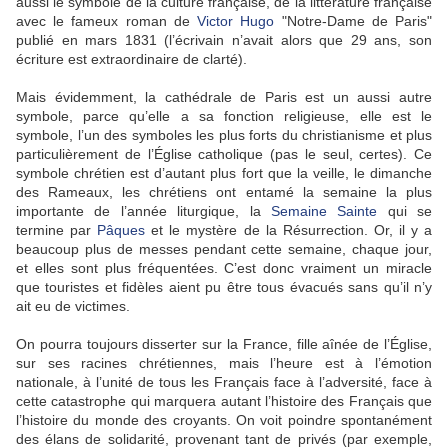
aussi le symbole de la culture française, de la littérature française
avec le fameux roman de
Victor Hugo
"Notre-Dame de Paris"
publié en mars 1831 (l’écrivain n’avait alors que 29 ans, son
écriture est extraordinaire de clarté).
Mais évidemment, la cathédrale de Paris est un aussi autre
symbole, parce qu’elle a sa fonction religieuse, elle est le
symbole, l’un des symboles les plus forts du christianisme et plus
particulièrement de l’Église catholique (pas le seul, certes). Ce
symbole chrétien est d’autant plus fort que la veille, le dimanche
des Rameaux, les chrétiens ont entamé la semaine la plus
importante de l’année liturgique, la
Semaine Sainte
qui se
termine par
Pâques
et le mystère de la Résurrection. Or, il y a
beaucoup plus de messes pendant cette semaine, chaque jour,
et elles sont plus fréquentées. C’est donc vraiment un miracle
que touristes et fidèles aient pu être tous évacués sans qu’il n’y
ait eu de victimes.
On pourra toujours disserter sur la France, fille aînée de l’Église,
sur ses racines chrétiennes, mais l’heure est à l’émotion
nationale, à l’unité de tous les Français face à l’adversité, face à
cette catastrophe qui marquera autant l’histoire des Français que
l’histoire du monde des croyants. On voit poindre spontanément
des élans de solidarité, provenant tant de privés (par exemple,