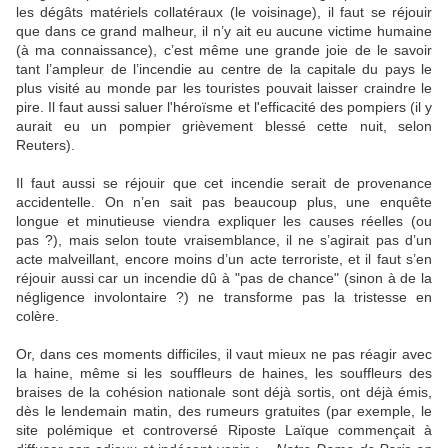
les dégâts matériels collatéraux (le voisinage), il faut se réjouir
que dans ce grand malheur, il n’y ait eu aucune victime humaine
(à ma connaissance), c’est même une grande joie de le savoir
tant l’ampleur de l’incendie au centre de la capitale du pays le
plus visité au monde par les touristes pouvait laisser craindre le
pire. Il faut aussi saluer l'héroïsme et l'efficacité des pompiers (il y
aurait eu un pompier grièvement blessé cette nuit, selon
Reuters).
Il faut aussi se réjouir que cet incendie serait de provenance
accidentelle. On n’en sait pas beaucoup plus, une enquête
longue et minutieuse viendra expliquer les causes réelles (ou
pas ?), mais selon toute vraisemblance, il ne s’agirait pas d’un
acte malveillant, encore moins d’un acte terroriste, et il faut s’en
réjouir aussi car un incendie dû à "pas de chance" (sinon à de la
négligence involontaire ?) ne transforme pas la tristesse en
colère.
Or, dans ces moments difficiles, il vaut mieux ne pas réagir avec
la haine, même si les souffleurs de haines, les souffleurs des
braises de la cohésion nationale sont déjà sortis, ont déjà émis,
dès le lendemain matin, des rumeurs gratuites (par exemple, le
site polémique et controversé Riposte Laïque commençait à