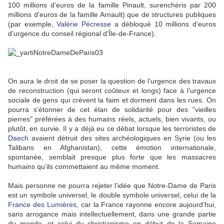
100 millions d’euros de la famille Pinault, surenchéris par 200
millions d'euros de la famille Arnault) que de structures publiques
(par exemple,
Valérie Pécresse
a débloqué 10 millions d’euros
d’urgence du conseil régional d’Île-de-France).
On aura le droit de se poser la question de l’urgence des travaux
de reconstruction (qui seront coûteux et longs) face à l’urgence
sociale de gens qui crèvent la faim et dorment dans les rues. On
pourra s’étonner de cet élan de solidarité pour des "vieilles
pierres" préférées à des humains réels, actuels, bien vivants, ou
plutôt, en survie. Il y a déjà eu ce débat lorsque les terroristes de
Daech
avaient détruit des sites archéologiques en Syrie (ou les
Talibans en Afghanistan), cette émotion internationale,
spontanée, semblait presque plus forte que les massacres
humains qu’ils commettaient au même moment.
Mais personne ne pourra rejeter l’idée que Notre-Dame de Paris
est un symbole universel, le double symbole universel, celui de la
France des Lumières
, car la France rayonne encore aujourd’hui,
sans arrogance mais intellectuellement, dans une grande partie
du monde, et celui du christianisme en début de la Semaine