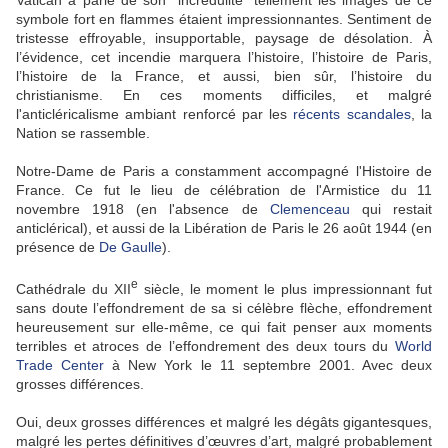
Vatican a parlé de son "incrédulité" tellement les images de ce
symbole fort en flammes étaient impressionnantes. Sentiment de
tristesse effroyable, insupportable, paysage de désolation. À
l’évidence, cet incendie marquera l’histoire, l’histoire de Paris,
l’histoire de la France, et aussi, bien sûr, l’histoire du
christianisme. En ces moments difficiles, et malgré
l'anticléricalisme ambiant renforcé par les
récents scandales
, la
Nation se rassemble.
Notre-Dame de Paris a constamment accompagné l'Histoire de
France. Ce fut le lieu de célébration de l'Armistice du 11
novembre 1918 (en l'absence de
Clemenceau
qui restait
anticlérical), et aussi de la Libération de Paris le 26 août 1944 (en
présence de
De Gaulle
).
e
Cathédrale du XII
siècle, le moment le plus impressionnant fut
sans doute l’effondrement de sa si célèbre flèche, effondrement
heureusement sur elle-même, ce qui fait penser aux moments
terribles et atroces de l’effondrement des deux tours du
World
Trade Center
à New York le 11 septembre 2001. Avec deux
grosses différences.
Oui, deux grosses différences et malgré les dégâts gigantesques,
malgré les pertes définitives d’œuvres d’art, malgré probablement