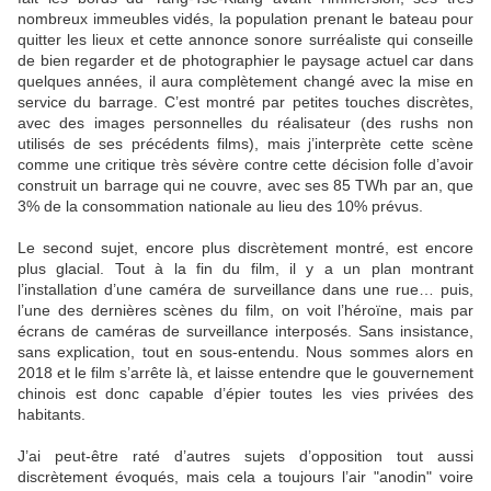
nombreux immeubles vidés, la population prenant le bateau pour
quitter les lieux et cette annonce sonore surréaliste qui conseille
de bien regarder et de photographier le paysage actuel car dans
quelques années, il aura complètement changé avec la mise en
service du barrage. C’est montré par petites touches discrètes,
avec des images personnelles du réalisateur (des rushs non
utilisés de ses précédents films), mais j’interprète cette scène
comme une critique très sévère contre cette décision folle d’avoir
construit un barrage qui ne couvre, avec ses 85 TWh par an, que
3% de la consommation nationale au lieu des 10% prévus.
Le second sujet, encore plus discrètement montré, est encore
plus glacial. Tout à la fin du film, il y a un plan montrant
l’installation d’une caméra de surveillance dans une rue… puis,
l’une des dernières scènes du film, on voit l’héroïne, mais par
écrans de caméras de surveillance interposés. Sans insistance,
sans explication, tout en sous-entendu. Nous sommes alors en
2018 et le film s’arrête là, et laisse entendre que le gouvernement
chinois est donc capable d’épier toutes les vies privées des
habitants.
J’ai peut-être raté d’autres sujets d’opposition tout aussi
discrètement évoqués, mais cela a toujours l’air "anodin" voire