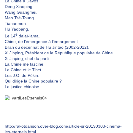
La Chine à Davos.
Deng Xiaoping.
Wang Guangmei.
Mao Tsé-Toung.
Tiananmen.
Hu Yaobang.
e
Le 14
dalaï-lama.
Chine, de l'émergence à l'émargement.
Bilan du décennat de Hu Jintao (2002-2012).
Xi Jinping, Président de la République populaire de Chine.
Xi Jinping, chef du parti.
La Chine me fascine.
La Chine et le Tibet.
Les J.O. de Pékin.
Qui dirige la Chine populaire ?
La justice chinoise.
http://rakotoarison.over-blog.com/article-sr-20190303-cinema-
les-eternels.html