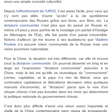
sinon une simple curiosité culturelle).
Depuis
l’effondrement de l’URSS
, il est assez facile, pour ceux qui
n’y sont pas allés, d’avoir "accès" à la vie quotidienne
contemporaine des Russes grâce aux livres, aux films, etc. La
dictature communiste
n’est plus que du passé en Russie et,
même s’il peut y avoir parfois de la nostalgie (on parlait d’Ostalgie
en Allemagne de l’Est), elle fait partie d’un passé irréversible.
Notons d’ailleurs (je me tourne à ses laudateurs) que
Vladimir
Poutine
n’a aucune vision communiste de la Russie mais une
vision purement nationaliste.
Pour la Chine, la situation est très différente, car elle vit encore
sous la
dictature communiste
. On pourrait disserter en long et en
large sur l’expression "dictature communiste" associée à la
Chine, mais le fait est qu’elle se revendique du "communisme"
(certes, capitaliste, et le pays n’a rien de libéral, ceux qui
confondent capitalisme et libéralisme devraient relire quelques
manuels d’économie), et "dictature" parce que la voix d’un
citoyen chinois n’est pas écoutée dans les choix qui déterminent
la politique nationale du gouvernement chinois.
C’est donc plus difficile d’avoir une vision assez impartiale et
réelle de la Chine contemporaine sans risque de propagande,