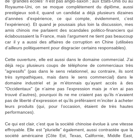
de "grandes écoles" n’est pas anglo-saxon ; aux États-Unis ou au
Royaume-Uni, on se moque complètement du diplôme, aussi
prestigieux soit-il, quand un candidat a déjà plusieurs dizaines
d’années d’expérience, ce qui compte, évidemment, c’est
l’expérience). Et quand je poussais plus loin la discussion, mes
amis chinois me parlaient des scandales politico-financiers qui
éclaboussaient la France, mais l’argument ne tient pas beaucoup
car il y a aussi des affaires de corruption en Chine (utilisées
d’ailleurs politiquement pour disgracier certains responsables).
Cette ouverture, elle est aussi dans le domaine commercial. J’ai
déjà reçu plusieurs coups de téléphone de commerciaux très
"agressifs" (pas dans le sens relationnel, au contraire, ils sont
très sympathiques, mais dans le sens commercial) dans le
domaine industriel et je m’étonnais qu’ayant accès à des
"Occidentaux" (je n’aime pas l’expression mais je n’en ai pas
trouvé d’autres), pourquoi ils ne me criaient pas qu’ils n’avaient
pas de liberté d’expression et qu’ils préféraient m’inciter à acheter
leurs produits (qui, pour l’occasion, étaient de très hautes
performances).
Ce qui est clair, c’est que la société chinoise évolue à une vitesse
effroyable. Elle est "plurielle" également, aussi contrastée que la
société américaine (Côte Est, Texas, Californie, Middle East,