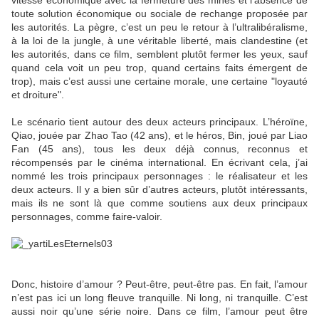
vitesse économique avec la fermeture des mines et l’absence de
toute solution économique ou sociale de rechange proposée par
les autorités. La pègre, c’est un peu le retour à l’ultralibéralisme,
à la loi de la jungle, à une véritable liberté, mais clandestine (et
les autorités, dans ce film, semblent plutôt fermer les yeux, sauf
quand cela voit un peu trop, quand certains faits émergent de
trop), mais c’est aussi une certaine morale, une certaine "loyauté
et droiture".
Le scénario tient autour des deux acteurs principaux. L’héroïne,
Qiao, jouée par Zhao Tao (42 ans), et le héros, Bin, joué par Liao
Fan (45 ans), tous les deux déjà connus, reconnus et
récompensés par le cinéma international. En écrivant cela, j’ai
nommé les trois principaux personnages : le réalisateur et les
deux acteurs. Il y a bien sûr d’autres acteurs, plutôt intéressants,
mais ils ne sont là que comme soutiens aux deux principaux
personnages, comme faire-valoir.
Donc, histoire d’amour ? Peut-être, peut-être pas. En fait, l’amour
n’est pas ici un long fleuve tranquille. Ni long, ni tranquille. C’est
aussi noir qu’une série noire. Dans ce film, l’amour peut être