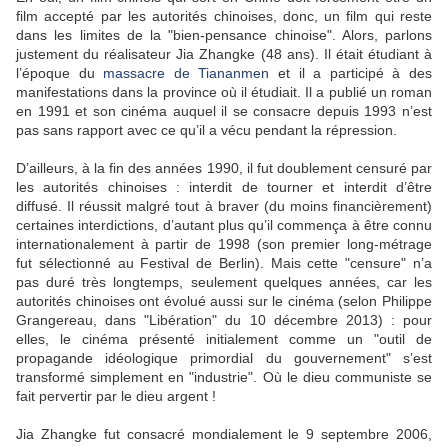
film accepté par les autorités chinoises, donc, un film qui reste
dans les limites de la "bien-pensance chinoise". Alors, parlons
justement du réalisateur Jia Zhangke (48 ans). Il était étudiant à
l’époque du
massacre de Tiananmen
et il a participé à des
manifestations dans la province où il étudiait. Il a publié un roman
en 1991 et son cinéma auquel il se consacre depuis 1993 n’est
pas sans rapport avec ce qu’il a vécu pendant la répression.
D’ailleurs, à la fin des années 1990, il fut doublement censuré par
les autorités chinoises : interdit de tourner et interdit d’être
diffusé. Il réussit malgré tout à braver (du moins financièrement)
certaines interdictions, d’autant plus qu’il commença à être connu
internationalement à partir de 1998 (son premier long-métrage
fut sélectionné au Festival de Berlin). Mais cette "censure" n’a
pas duré très longtemps, seulement quelques années, car les
autorités chinoises ont évolué aussi sur le cinéma (selon Philippe
Grangereau, dans "Libération" du 10 décembre 2013) : pour
elles, le cinéma présenté initialement comme un "outil de
propagande idéologique primordial du gouvernement" s’est
transformé simplement en "industrie". Où le dieu communiste se
fait pervertir par le dieu argent !
Jia Zhangke fut consacré mondialement le 9 septembre 2006,