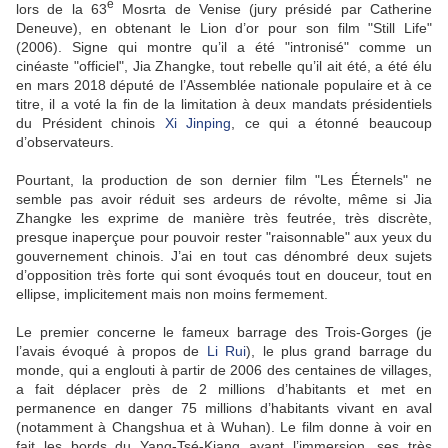
e
lors de la 63
Mosrta de Venise (jury présidé par Catherine
Deneuve), en obtenant le Lion d’or pour son film "Still Life"
(2006). Signe qui montre qu’il a été "intronisé" comme un
cinéaste "officiel", Jia Zhangke, tout rebelle qu’il ait été, a été élu
en mars 2018 député de l’Assemblée nationale populaire et à ce
titre, il a voté la fin de la limitation à deux mandats présidentiels
du Président chinois
Xi Jinping
, ce qui a étonné beaucoup
d’observateurs.
Pourtant, la production de son dernier film "Les Éternels" ne
semble pas avoir réduit ses ardeurs de révolte, même si Jia
Zhangke les exprime de manière très feutrée, très discrète,
presque inaperçue pour pouvoir rester "raisonnable" aux yeux du
gouvernement chinois. J’ai en tout cas dénombré deux sujets
d’opposition très forte qui sont évoqués tout en douceur, tout en
ellipse, implicitement mais non moins fermement.
Le premier concerne le fameux barrage des Trois-Gorges (je
l’avais évoqué à propos de
Li Rui
), le plus grand barrage du
monde, qui a englouti à partir de 2006 des centaines de villages,
a fait déplacer près de 2 millions d’habitants et met en
permanence en danger 75 millions d’habitants vivant en aval
(notamment à Changshua et à Wuhan). Le film donne à voir en
fait les bords du Yang-Tsé-Kiang avant l’immersion, ses très