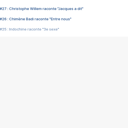
#27 : Christophe Willem raconte "Jacques a dit"
#26 : Chimène Badi raconte "Entre nous"
#25 : Indochine raconte "3e sexe"
#24 : Zaho raconte "C'est chelou"
#23 : Patrick Bruel raconte "Au café des délices"
#22 : Kyo raconte "Le chemin"
#21 : Nolwenn Leroy raconte "Cassé"
#20 : Patrick Hernandez raconte "Born to be alive"
#19 : Lorie raconte "Près de moi"
#18 : Michael Jones raconte "A nos actes manqués" (avec Jean-Jacque
#17 : Khaled raconte "Aïcha"
#16 : Corneille raconte "Parce qu'on vient de loin"