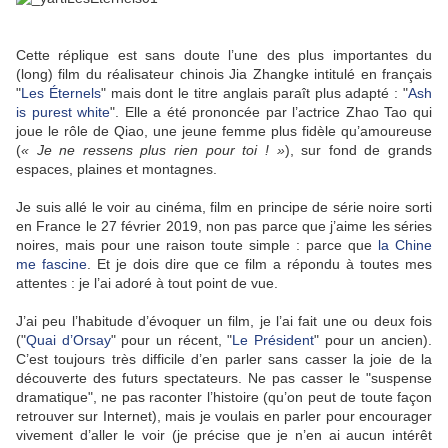
Cette réplique est sans doute l’une des plus importantes du
(long) film du réalisateur chinois Jia Zhangke intitulé en français
"
Les Éternels
" mais dont le titre anglais paraît plus adapté : "
Ash
is purest white
". Elle a été prononcée par l’actrice Zhao Tao qui
joue le rôle de Qiao, une jeune femme plus fidèle qu’amoureuse
(
« Je ne ressens plus rien pour toi ! »
), sur fond de grands
espaces, plaines et montagnes.
Je suis allé le voir au cinéma, film en principe de série noire sorti
en France le 27 février 2019, non pas parce que j’aime les séries
noires, mais pour une raison toute simple : parce que
la Chine
me fascine
. Et je dois dire que ce film a répondu à toutes mes
attentes : je l’ai adoré à tout point de vue.
J’ai peu l’habitude d’évoquer un film, je l’ai fait une ou deux fois
("
Quai d’Orsay
" pour un récent, "
Le Président
" pour un ancien).
C’est toujours très difficile d’en parler sans casser la joie de la
découverte des futurs spectateurs. Ne pas casser le "suspense
dramatique", ne pas raconter l’histoire (qu’on peut de toute façon
retrouver sur Internet), mais je voulais en parler pour encourager
vivement d’aller le voir (je précise que je n’en ai aucun intérêt