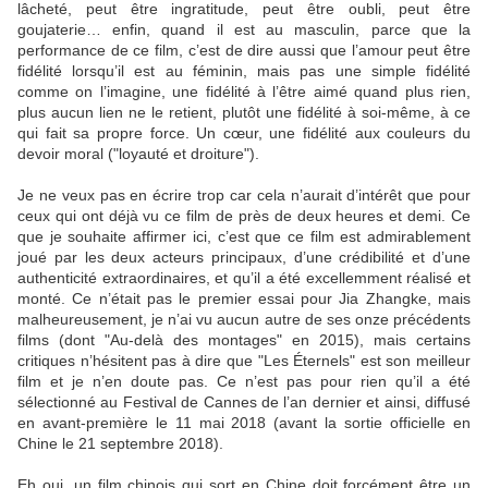
lâcheté, peut être ingratitude, peut être oubli, peut être
goujaterie… enfin, quand il est au masculin, parce que la
performance de ce film, c’est de dire aussi que l’amour peut être
fidélité lorsqu’il est au féminin, mais pas une simple fidélité
comme on l’imagine, une fidélité à l’être aimé quand plus rien,
plus aucun lien ne le retient, plutôt une fidélité à soi-même, à ce
qui fait sa propre force. Un cœur, une fidélité aux couleurs du
devoir moral ("loyauté et droiture").
Je ne veux pas en écrire trop car cela n’aurait d’intérêt que pour
ceux qui ont déjà vu ce film de près de deux heures et demi. Ce
que je souhaite affirmer ici, c’est que ce film est admirablement
joué par les deux acteurs principaux, d’une crédibilité et d’une
authenticité extraordinaires, et qu’il a été excellemment réalisé et
monté. Ce n’était pas le premier essai pour Jia Zhangke, mais
malheureusement, je n’ai vu aucun autre de ses onze précédents
films (dont "Au-delà des montages" en 2015), mais certains
critiques n’hésitent pas à dire que "Les Éternels" est son meilleur
film et je n’en doute pas. Ce n’est pas pour rien qu’il a été
sélectionné au Festival de Cannes de l’an dernier et ainsi, diffusé
en avant-première le 11 mai 2018 (avant la sortie officielle en
Chine le 21 septembre 2018).
Eh oui, un film chinois qui sort en Chine doit forcément être un