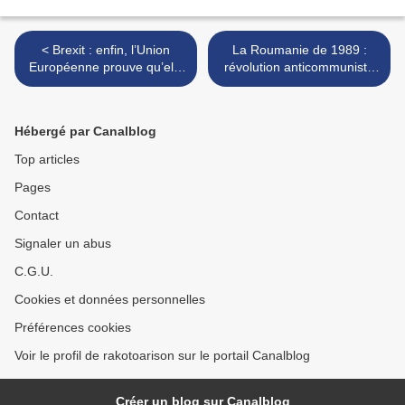
< Brexit : enfin, l’Union
La Roumanie de 1989 :
Européenne prouve qu’elle
révolution anticommuniste
n’y était pour rien !
ou simple putsch ? >
Hébergé par Canalblog
Top articles
Pages
Contact
Signaler un abus
C.G.U.
Cookies et données personnelles
Préférences cookies
Voir le profil de rakotoarison sur le portail Canalblog
Créer un blog sur Canalblog