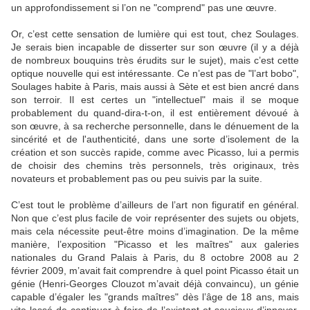
un approfondissement si l’on ne "comprend" pas une œuvre.
Or, c’est cette sensation de lumière qui est tout, chez Soulages.
Je serais bien incapable de disserter sur son œuvre (il y a déjà
de nombreux bouquins très érudits sur le sujet), mais c’est cette
optique nouvelle qui est intéressante. Ce n’est pas de "l’art bobo",
Soulages habite à Paris, mais aussi à Sète et est bien ancré dans
son terroir. Il est certes un "intellectuel" mais il se moque
probablement du quand-dira-t-on, il est entièrement dévoué à
son œuvre, à sa recherche personnelle, dans le dénuement de la
sincérité et de l'authenticité, dans une sorte d’isolement de la
création et son succès rapide, comme avec Picasso, lui a permis
de choisir des chemins très personnels, très originaux, très
novateurs et probablement pas ou peu suivis par la suite.
C’est tout le problème d’ailleurs de l’art non figuratif en général.
Non que c’est plus facile de voir représenter des sujets ou objets,
mais cela nécessite peut-être moins d’imagination. De la même
manière, l’exposition "Picasso et les maîtres" aux galeries
nationales du Grand Palais à Paris, du 8 octobre 2008 au 2
février 2009, m’avait fait comprendre à quel point Picasso était un
génie (Henri-Georges Clouzot m’avait déjà convaincu), un génie
capable d’égaler les "grands maîtres" dès l’âge de 18 ans, mais