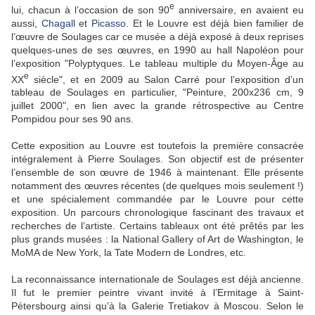
e
lui, chacun à l’occasion de son 90
anniversaire, en avaient eu
aussi,
Chagall
et
Picasso
. Et le Louvre est déjà bien familier de
l’œuvre de Soulages car ce musée a déjà exposé à deux reprises
quelques-unes de ses œuvres, en 1990 au hall Napoléon pour
l’exposition "Polyptyques. Le tableau multiple du Moyen-Âge au
e
XX
siècle", et en 2009 au Salon Carré pour l’exposition d’un
tableau de Soulages en particulier, "Peinture, 200x236 cm, 9
juillet 2000", en lien avec la grande rétrospective au Centre
Pompidou pour ses 90 ans.
Cette exposition au Louvre est toutefois la première consacrée
intégralement à Pierre Soulages. Son objectif est de présenter
l’ensemble de son œuvre de 1946 à maintenant. Elle présente
notamment des œuvres récentes (de quelques mois seulement !)
et une spécialement commandée par le Louvre pour cette
exposition. Un parcours chronologique fascinant des travaux et
recherches de l’artiste. Certains tableaux ont été prêtés par les
plus grands musées : la National Gallery of Art de Washington, le
MoMA de New York, la Tate Modern de Londres, etc.
La reconnaissance internationale de Soulages est déjà ancienne.
Il fut le premier peintre vivant invité à l’Ermitage à Saint-
Pétersbourg ainsi qu’à la Galerie Tretiakov à Moscou. Selon le