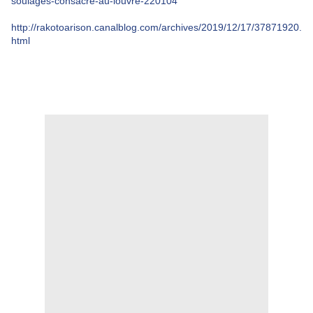
soulages-consacre-au-louvre-220104
http://rakotoarison.canalblog.com/archives/2019/12/17/37871920.
html