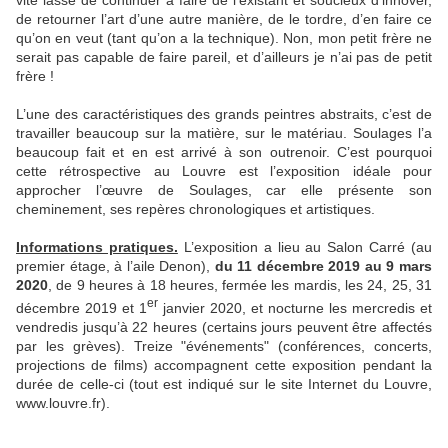
vite lassé de continuer à faire de l’existant et soucieux d’innover,
de retourner l’art d’une autre manière, de le tordre, d’en faire ce
qu’on en veut (tant qu’on a la technique). Non, mon petit frère ne
serait pas capable de faire pareil, et d’ailleurs je n’ai pas de petit
frère !
L’une des caractéristiques des grands peintres abstraits, c’est de
travailler beaucoup sur la matière, sur le matériau. Soulages l’a
beaucoup fait et en est arrivé à son outrenoir. C’est pourquoi
cette rétrospective au Louvre est l’exposition idéale pour
approcher l’œuvre de Soulages, car elle présente son
cheminement, ses repères chronologiques et artistiques.
Informations pratiques.
L’exposition a lieu au Salon Carré (au
premier étage, à l’aile Denon),
du 11 décembre 2019 au 9 mars
2020
, de 9 heures à 18 heures, fermée les mardis, les 24, 25, 31
er
décembre 2019 et 1
janvier 2020, et nocturne les mercredis et
vendredis jusqu’à 22 heures (certains jours peuvent être affectés
par les grèves). Treize "événements" (conférences, concerts,
projections de films) accompagnent cette exposition pendant la
durée de celle-ci (tout est indiqué sur le site Internet du Louvre,
www.louvre.fr).