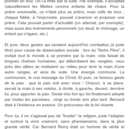
premier en tout. On l’a imité par la suite. Par exemple, il acceptait
naturellement les fillettes comme enfants de chœur. Pour la
prière universelle, ce n’était plus sa prière, mais celle de tous ;
chaque fidèle, à l’improviste, pouvait s’avancer et proposer une
prière. Cela pouvait parler d’actualité (un attentat, par exemple),
mais aussi des événements personnels (un deuil, le chômage, un
enfant qui s’égare, etc.).
Et puis, deux gestes qui seraient aujourd’hui combattus (à juste
titre) pour cause de distanciation sociale : lors du "Notre Père", il
invitait tout le monde à se prendre par la main, cela faisait de
longues chaînes humaines, qui débordaient les rangées, ceux
près des allées se mettaient au milieu pour tenir la main d’une
autre rangée, et ainsi de suite. Une énergie commune. La
communion, le vrai message du Christ. Et puis, ce fameux geste
de la paix : que la paix soit avec vous ! Chacun, à sa place,
serrait la main à ses voisins, à droite, à gauche, devant, derrière
lui, pour apporter la paix. Geste très fort qui fut finalement adopté
par toutes les paroisses…vingt ou trente ans plus tard. Bernard
était à l’évidence en avance. Un précurseur de la foi vivante.
Pour lui, il ne s’agissait pas de "brader" la religion, juste l’adapter
et surtout la vivre vraiment, sans pharisianisme, dans la plus
grande vérité. Car Bernard Remy était un homme de vérité et