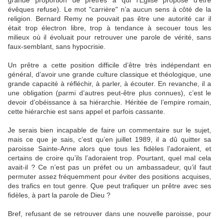
grande proportion de prêtres à qui l’Église propose d’être
évêques refuse). Le mot "carrière" n’a aucun sens à côté de la
religion. Bernard Remy ne pouvait pas être une autorité car il
était trop électron libre, trop à tendance à secouer tous les
milieux où il évoluait pour retrouver une parole de vérité, sans
faux-semblant, sans hypocrisie.
Un prêtre a cette position difficile d’être très indépendant en
général, d’avoir une grande culture classique et théologique, une
grande capacité à réfléchir, à parler, à écouter. En revanche, il a
une obligation (parmi d’autres peut-être plus connues), c’est le
devoir d’obéissance à sa hiérarchie. Héritée de l’empire romain,
cette hiérarchie est sans appel et parfois cassante.
Je serais bien incapable de faire un commentaire sur le sujet,
mais ce que je sais, c’est qu’en juillet 1989, il a dû quitter sa
paroisse Sainte-Anne alors que tous les fidèles l’adoraient, et
certains de croire qu’ils l’adoraient trop. Pourtant, quel mal cela
avait-il ? Ce n’est pas un préfet ou un ambassadeur, qu’il faut
permuter assez fréquemment pour éviter des positions acquises,
des trafics en tout genre. Que peut trafiquer un prêtre avec ses
fidèles, à part la parole de Dieu ?
Bref, refusant de se retrouver dans une nouvelle paroisse, pour