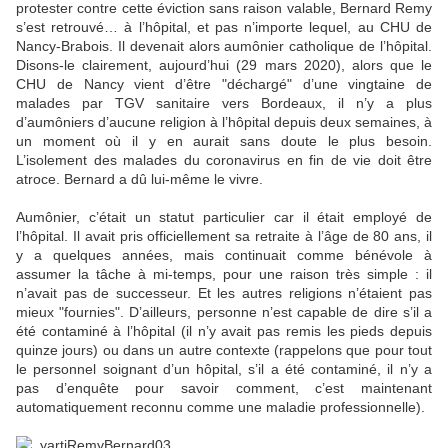
protester contre cette éviction sans raison valable, Bernard Remy
s’est retrouvé… à l’hôpital, et pas n’importe lequel, au CHU de
Nancy-Brabois. Il devenait alors aumônier catholique de l’hôpital.
Disons-le clairement, aujourd’hui (29 mars 2020), alors que le
CHU de Nancy vient d’être "déchargé" d’une vingtaine de
malades par TGV sanitaire vers Bordeaux, il n’y a plus
d’aumôniers d’aucune religion à l’hôpital depuis deux semaines, à
un moment où il y en aurait sans doute le plus besoin.
L’isolement des malades du coronavirus en fin de vie doit être
atroce. Bernard a dû lui-même le vivre.
Aumônier, c’était un statut particulier car il était employé de
l’hôpital. Il avait pris officiellement sa retraite à l’âge de 80 ans, il
y a quelques années, mais continuait comme bénévole à
assumer la tâche à mi-temps, pour une raison très simple : il
n’avait pas de successeur. Et les autres religions n’étaient pas
mieux "fournies". D’ailleurs, personne n’est capable de dire s’il a
été contaminé à l’hôpital (il n’y avait pas remis les pieds depuis
quinze jours) ou dans un autre contexte (rappelons que pour tout
le personnel soignant d’un hôpital, s’il a été contaminé, il n’y a
pas d’enquête pour savoir comment, c’est maintenant
automatiquement reconnu comme une maladie professionnelle).