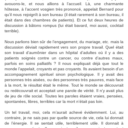
avouons-le, et nous allions à l’accueil. Là, une charmante
hôtesse, à l’accent vosgien très prononcé, appelait Bernard pour
qu’il nous rejoignît à son bureau (il était rarement à son bureau, il
était dans des chambres de patients). Et ce fut deux heures de
discussion à bâtons rompus (lui était bavard, moi aussi, cocktail
terrible).
Nous parlions bien sûr de l’engagement, du mariage, etc. mais la
discussion déviait rapidement vers son propre travail. Quel était
son travail d’aumônier dans un hôpital d’adultes où il y a des
patients soignés contre un cancer, ou contre d’autres maux,
parfois en soins palliatifs ? Il nous expliquait déjà que tout le
monde l’appelait, croyants et pas croyants. Ils avaient besoin d’un
accompagnement spirituel sinon psychologique. Il y avait des
personnes très aisées, ou des personnes très pauvres, mais face
à la mort, le résultat était le même. Tout le monde se découvrait
ou redécouvrait et acceptait une parole de vérité. Il n’y avait plus
de jeu de rôle social. Toutes les paroles étaient vraies, pensées,
spontanées, libres, terribles car la mort n’était pas loin.
Un tel travail, moi, cela m’aurait achevé évidemment. Lui, au
contraire, je ne sais pas par quelle source de vie, cela lui donnait
de l’énergie. Il se sentait utile, terriblement utile. Il donnait à