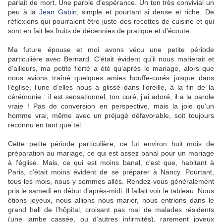
parlait de mort. Une parole d’espérance. Un ton très convivial un
peu à la
Jean Gabin
, simple et pourtant si dense et riche. De
réflexions qui pourraient être juste des recettes de cuisine et qui
sont en fait les fruits de décennies de pratique et d’écoute.
Ma future épouse et moi avons vécu une petite période
particulière avec Bernard. C’était évident qu’il nous marierait et
d’ailleurs, ma petite fierté a été qu’après le mariage, alors que
nous avions traîné quelques amies bouffe-curés jusque dans
l’église, l’une d’elles nous a glissé dans l’oreille, à la fin de la
cérémonie : il est sensationnel, ton curé, j’ai adoré, il a la parole
vraie ! Pas de conversion en perspective, mais la joie qu’un
homme vrai, même avec un préjugé défavorable, soit toujours
reconnu en tant que tel.
Cette petite période particulière, ce fut environ huit mois de
préparation au mariage, ce qui est assez banal pour un mariage
à l’église. Mais, ce qui est moins banal, c’est que, habitant à
Paris, c’était moins évident de se préparer à Nancy. Pourtant,
tous les mois, nous y sommes allés. Rendez-vous généralement
pris le samedi en début d’après-midi. Il fallait voir le tableau. Nous
étions joyeux, nous allions nous marier, nous entrions dans le
grand hall de l’hôpital, croisant pas mal de malades résidents
(une jambe cassée, ou d’autres infirmités), rarement joyeux