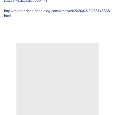
il-regarde-le-soleil-222773
http://rakotoarison.canalblog.com/archives/2020/03/29/38145568.
html