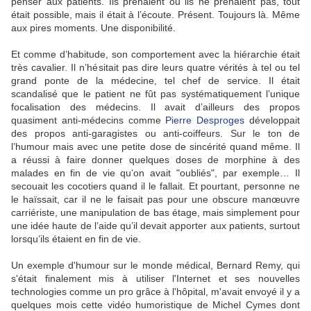
penser aux patients. Ils prenaient ou ils ne prenaient pas, tout
était possible, mais il était à l’écoute. Présent. Toujours là. Même
aux pires moments. Une disponibilité.
Et comme d’habitude, son comportement avec la hiérarchie était
très cavalier. Il n’hésitait pas dire leurs quatre vérités à tel ou tel
grand ponte de la médecine, tel chef de service. Il était
scandalisé que le patient ne fût pas systématiquement l’unique
focalisation des médecins. Il avait d’ailleurs des propos
quasiment anti-médecins comme
Pierre Desproges
développait
des propos anti-garagistes ou anti-coiffeurs. Sur le ton de
l’humour mais avec une petite dose de sincérité quand même. Il
a réussi à faire donner quelques doses de morphine à des
malades en fin de vie qu’on avait "oubliés", par exemple… Il
secouait les cocotiers quand il le fallait. Et pourtant, personne ne
le haïssait, car il ne le faisait pas pour une obscure manœuvre
carriériste, une manipulation de bas étage, mais simplement pour
une idée haute de l’aide qu’il devait apporter aux patients, surtout
lorsqu’ils étaient en fin de vie.
Un exemple d'humour sur le monde médical, Bernard Remy, qui
s'était finalement mis à utiliser l'Internet et ses nouvelles
technologies comme un pro grâce à l'hôpital, m'avait envoyé il y a
quelques mois cette vidéo humoristique de Michel Cymes dont