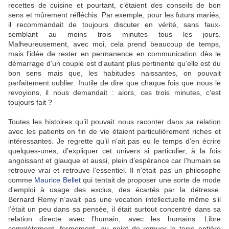
recettes de cuisine et pourtant, c’étaient des conseils de bon
sens et mûrement réfléchis. Par exemple, pour les futurs mariés,
il recommandait de toujours discuter en vérité, sans faux-
semblant au moins trois minutes tous les jours.
Malheureusement, avec moi, cela prend beaucoup de temps,
mais l’idée de rester en permanence en communication dès le
démarrage d’un couple est d’autant plus pertinente qu’elle est du
bon sens mais que, les habitudes naissantes, on pouvait
parfaitement oublier. Inutile de dire que chaque fois que nous le
revoyions, il nous demandait : alors, ces trois minutes, c’est
toujours fait ?
Toutes les histoires qu’il pouvait nous raconter dans sa relation
avec les patients en fin de vie étaient particulièrement riches et
intéressantes. Je regrette qu’il n’ait pas eu le temps d’en écrire
quelques-unes, d’expliquer cet univers si particulier, à la fois
angoissant et glauque et aussi, plein d’espérance car l’humain se
retrouve vrai et retrouve l’essentiel. Il n’était pas un philosophe
comme
Maurice Bellet
qui tentait de proposer une sorte de mode
d’emploi à usage des exclus, des écartés par la détresse.
Bernard Remy n’avait pas une vocation intellectuelle même s’il
l’était un peu dans sa pensée, il était surtout concentré dans sa
relation directe avec l’humain, avec les humains. Libre
complètement, fermement, au point de remuer la terre entière