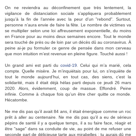
On ne reviendra au déconfinement que très lentement, la
vigilance de distanciation sociale s’appliquera probablement
jusqu’à la fin de l’année avec la peur d’un "rebond". Surtout,
personne n’aura envie de faire la fête. Le nombre de victimes va
se multiplier selon une loi affreusement exponentielle, du moins
en France pour au moins deux semaines encore. Tout le monde
sera touché de près ou de loin par un décès dû au coronavirus. À
peine ai-je pu formuler ce genre de pensée dans mon cerveau
que mon intuition m’est revenue en pleine figure. Touché aussi !
Un grand ami est parti du
covid-19
. Celui qui m’a marié, cela
compte. Quelle misère. Je m’inquiétais pour lui, on s’inquiète de
tout le monde aujourd’hui, en tout cas, des siens, c’est la
solidarité, mais il était déjà hélas parti depuis ce jeudi 26 mars
2020. Alors, évidemment, coup de massue. Effondré. Peine
infinie. Comme à chaque fois qu’un être cher quitte ce monde.
Hécatombe.
Ne me dis pas qu’il avait 84 ans, il était énergique comme un roc
prêt à aller au centenaire. Ne me dis pas qu’il a eu de sérieux
pépins de santé il y a quelque temps, il a su faire face, réagir et
être "sage" dans sa conduite de vie, au point de me refuser une
seconde part de délicieuse tarte aux mirabelles : tu aurais dû me