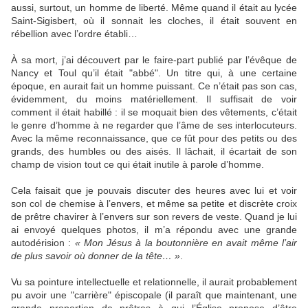
aussi, surtout, un homme de liberté. Même quand il était au lycée
Saint-Sigisbert, où il sonnait les cloches, il était souvent en
rébellion avec l’ordre établi…
À sa mort, j’ai découvert par le faire-part publié par l’évêque de
Nancy et Toul qu’il était "abbé". Un titre qui, à une certaine
époque, en aurait fait un homme puissant. Ce n’était pas son cas,
évidemment, du moins matériellement. Il suffisait de voir
comment il était habillé : il se moquait bien des vêtements, c’était
le genre d’homme à ne regarder que l’âme de ses interlocuteurs.
Avec la même reconnaissance, que ce fût pour des petits ou des
grands, des humbles ou des aisés. Il lâchait, il écartait de son
champ de vision tout ce qui était inutile à parole d’homme.
Cela faisait que je pouvais discuter des heures avec lui et voir
son col de chemise à l’envers, et même sa petite et discrète croix
de prêtre chavirer à l’envers sur son revers de veste. Quand je lui
ai envoyé quelques photos, il m’a répondu avec une grande
autodérision :
« Mon Jésus à la boutonnière en avait même l’air
de plus savoir où donner de la tête… »
.
Vu sa pointure intellectuelle et relationnelle, il aurait probablement
pu avoir une "carrière" épiscopale (il paraît que maintenant, une