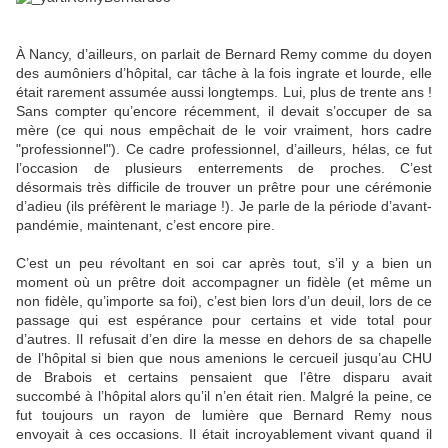
À Nancy, d’ailleurs, on parlait de Bernard Remy comme du doyen
des aumôniers d’hôpital, car tâche à la fois ingrate et lourde, elle
était rarement assumée aussi longtemps. Lui, plus de trente ans !
Sans compter qu’encore récemment, il devait s’occuper de sa
mère (ce qui nous empêchait de le voir vraiment, hors cadre
"professionnel"). Ce cadre professionnel, d’ailleurs, hélas, ce fut
l’occasion de plusieurs enterrements de proches. C’est
désormais très difficile de trouver un prêtre pour une cérémonie
d’adieu (ils préfèrent le mariage !). Je parle de la période d’avant-
pandémie, maintenant, c’est encore pire.
C’est un peu révoltant en soi car après tout, s’il y a bien un
moment où un prêtre doit accompagner un fidèle (et même un
non fidèle, qu’importe sa foi), c’est bien lors d’un deuil, lors de ce
passage qui est espérance pour certains et vide total pour
d’autres. Il refusait d’en dire la messe en dehors de sa chapelle
de l’hôpital si bien que nous amenions le cercueil jusqu’au CHU
de Brabois et certains pensaient que l’être disparu avait
succombé à l’hôpital alors qu’il n’en était rien. Malgré la peine, ce
fut toujours un rayon de lumière que Bernard Remy nous
envoyait à ces occasions. Il était incroyablement vivant quand il