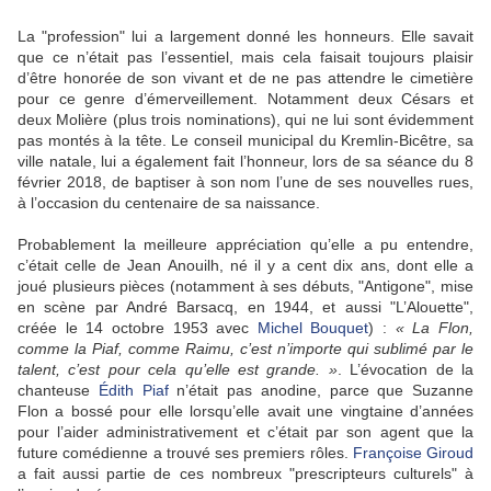
La "profession" lui a largement donné les honneurs. Elle savait
que ce n’était pas l’essentiel, mais cela faisait toujours plaisir
d’être honorée de son vivant et de ne pas attendre le cimetière
pour ce genre d’émerveillement. Notamment deux Césars et
deux Molière (plus trois nominations), qui ne lui sont évidemment
pas montés à la tête. Le conseil municipal du Kremlin-Bicêtre, sa
ville natale, lui a également fait l’honneur, lors de sa séance du 8
février 2018, de baptiser à son nom l’une de ses nouvelles rues,
à l’occasion du centenaire de sa naissance.
Probablement la meilleure appréciation qu’elle a pu entendre,
c’était celle de Jean Anouilh, né il y a cent dix ans, dont elle a
joué plusieurs pièces (notamment à ses débuts, "Antigone", mise
en scène par André Barsacq, en 1944, et aussi "L’Alouette",
créée le 14 octobre 1953 avec
Michel Bouquet
) :
« La Flon,
comme la Piaf, comme Raimu, c’est n’importe qui sublimé par le
talent, c’est pour cela qu’elle est grande. »
. L’évocation de la
chanteuse
Édith Piaf
n’était pas anodine, parce que Suzanne
Flon a bossé pour elle lorsqu’elle avait une vingtaine d’années
pour l’aider administrativement et c’était par son agent que la
future comédienne a trouvé ses premiers rôles.
Françoise Giroud
a fait aussi partie de ces nombreux "prescripteurs culturels" à