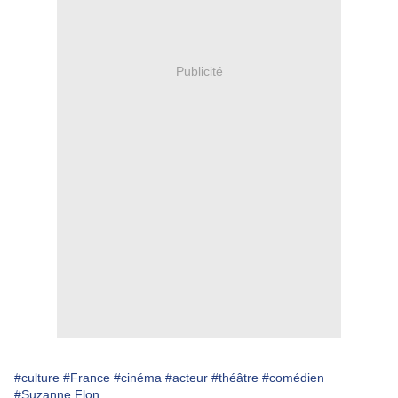
Publicité
#culture
#France
#cinéma
#acteur
#théâtre
#comédien
#Suzanne Flon