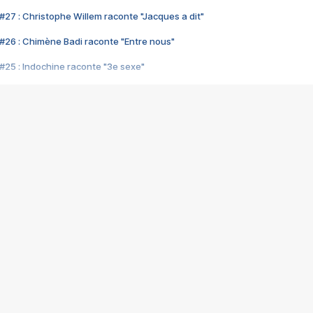
#27 : Christophe Willem raconte "Jacques a dit"
#26 : Chimène Badi raconte "Entre nous"
#25 : Indochine raconte "3e sexe"
#24 : Zaho raconte "C'est chelou"
#23 : Patrick Bruel raconte "Au café des délices"
#22 : Kyo raconte "Le chemin"
#21 : Nolwenn Leroy raconte "Cassé"
#20 : Patrick Hernandez raconte "Born to be alive"
#19 : Lorie raconte "Près de moi"
#18 : Michael Jones raconte "A nos actes manqués" (avec Jean-Jacque
#17 : Khaled raconte "Aïcha"
#16 : Corneille raconte "Parce qu'on vient de loin"