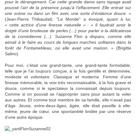
pour le dérangement. Car cette grande dame sans tapage avait
poussé l’art de la présence jusqu’à l’effacement. Elle entrait sur
une scène ou dans un film avec une sorte d’évidence douce. »
(Jean-Pierre Thibaudat). "Le Monde" a évoqué, quant à lui,
« cette actrice d’une finesse naturelle »
:
« Il faudrait avoir le
doigté d’une brodeuse de perles (…) pour parler e la délicatesse
de la comédienne (…). Suzanne Flon a disparu, comme elle
aimait à le faire au cours de longues marches solitaires dans la
forêt de Fontainebleau, où elle avait une maison. »
(Brigitte
Salino).
Pour moi, c’était une grand-tante, une grand-tante formidable,
telle que je l’ai toujours conçue, à la fois gentille et déterminée,
modeste et volontaire. Classique et moderne. Femme d’une
finesse mémorable, la voix très reconnaissable, à la fois grave et
douce, comme si le spectateur la connaissait depuis toujours.
Comme si on pouvait se l’approprier sans pour autant la voler
aux autres. Et comme tout membre de sa famille, elle n’avait pas
d’âge. Jeune, entre-deux-âges, âgée, elle était pareille à elle-
même, jeune de cœur, une spontanéité bridée par une réserve
d’une autre époque.