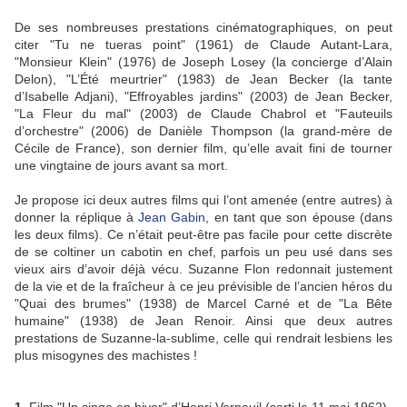
De ses nombreuses prestations cinématographiques, on peut
citer "Tu ne tueras point" (1961) de Claude Autant-Lara,
"Monsieur Klein" (1976) de Joseph Losey (la concierge d’Alain
Delon), "L’Été meurtrier" (1983) de Jean Becker (la tante
d’Isabelle Adjani), "Effroyables jardins" (2003) de Jean Becker,
"La Fleur du mal" (2003) de Claude Chabrol et "Fauteuils
d’orchestre" (2006) de Danièle Thompson (la grand-mère de
Cécile de France), son dernier film, qu’elle avait fini de tourner
une vingtaine de jours avant sa mort.
Je propose ici deux autres films qui l’ont amenée (entre autres) à
donner la réplique à
Jean Gabin
, en tant que son épouse (dans
les deux films). Ce n’était peut-être pas facile pour cette discrète
de se coltiner un cabotin en chef, parfois un peu usé dans ses
vieux airs d’avoir déjà vécu. Suzanne Flon redonnait justement
de la vie et de la fraîcheur à ce jeu prévisible de l’ancien héros du
"Quai des brumes" (1938) de Marcel Carné et de "La Bête
humaine" (1938) de Jean Renoir. Ainsi que deux autres
prestations de Suzanne-la-sublime, celle qui rendrait lesbiens les
plus misogynes des machistes !