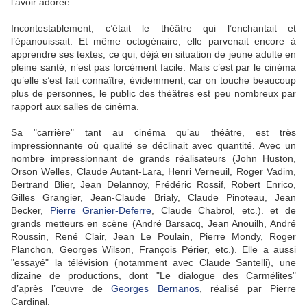
l’avoir adorée.
Incontestablement, c’était le théâtre qui l’enchantait et
l’épanouissait. Et même octogénaire, elle parvenait encore à
apprendre ses textes, ce qui, déjà en situation de jeune adulte en
pleine santé, n’est pas forcément facile. Mais c’est par le cinéma
qu’elle s’est fait connaître, évidemment, car on touche beaucoup
plus de personnes, le public des théâtres est peu nombreux par
rapport aux salles de cinéma.
Sa "carrière" tant au cinéma qu’au théâtre, est très
impressionnante où qualité se déclinait avec quantité. Avec un
nombre impressionnant de grands réalisateurs (John Huston,
Orson Welles, Claude Autant-Lara, Henri Verneuil, Roger Vadim,
Bertrand Blier, Jean Delannoy, Frédéric Rossif, Robert Enrico,
Gilles Grangier, Jean-Claude Brialy, Claude Pinoteau, Jean
Becker,
Pierre Granier-Deferre
, Claude Chabrol, etc.). et de
grands metteurs en scène (André Barsacq, Jean Anouilh, André
Roussin, René Clair, Jean Le Poulain, Pierre Mondy, Roger
Planchon, Georges Wilson, François Périer, etc.). Elle a aussi
"essayé" la télévision (notamment avec Claude Santelli), une
dizaine de productions, dont "Le dialogue des Carmélites"
d’après l’œuvre de
Georges Bernanos
, réalisé par Pierre
Cardinal.