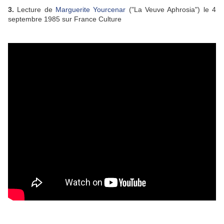
3.
Lecture de
Marguerite Yourcenar
("La Veuve Aphrosia") le 4
septembre 1985 sur France Culture