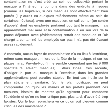
contamination ne s’est créé au sein de collectivité portant le
masque à l’intérieur, y compris dans des endroits à risques
(comme les hôpitaux), si ces masques sont effectivement bien
portés (il y aurait eu quelques relâchements même au sein de
certaines hôpitaux), avec une exception, un call center (un centre
d’appels) dont les employés portaient pourtant le masque, mais
apparemment mal aéré et la contamination a eu lieu lors de la
pause déjeuner avec (évidemment) retrait des masques et l’air
chargé a contaminé les employés car pas il n’a pas été évacué
assez rapidement.
A contrario, aucun foyer de contamination n’a eu lieu à l’extérieur,
même sans masque : ni lors de la fête de la musique, ni sur les
plages, ni au Puy-du-Fou (il me semble cependant que les 9 000
spectateurs étaient masqués)… Alors l’idée, très récente,
d’obliger le port du masque à l’extérieur, dans les grandes
agglomérations peut paraître stupide. En tout cas inutile sur le
plan strictement sanitaire. Sur le plan politique, on peut
comprendre pourquoi les maires et les préfets prennent ces
mesures, histoire de montrer qu’ils agissent pour combattre
l’épidémie et qu’on ne leur critique pas, plus tard, d’avoir été trop
laxistes. Qui le leur reprochera vu ce qu’on voit pleuvoir comme
critiques dès maintenant ?