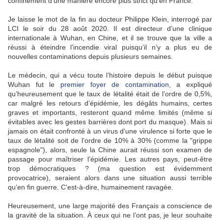
confinement d’une manière encore plus strict qu’en France.
Je laisse le mot de la fin au docteur Philippe Klein, interrogé par
LCI le soir du 28 août 2020. Il est directeur d’une clinique
internationale à Wuhan, en Chine, et il se trouve que la ville a
réussi à éteindre l’incendie viral puisqu’il n’y a plus eu de
nouvelles contaminations depuis plusieurs semaines.
Le médecin, qui a vécu toute l’histoire depuis le début puisque
Wuhan fut le
premier foyer de contamination
, a expliqué
qu’heureusement que le taux de létalité était de l’ordre de 0,5%,
car malgré les retours d’épidémie, les dégâts humains, certes
graves et importants, resteront quand même limités (même si
évitables avec les gestes barrières dont port du masque). Mais si
jamais on était confronté à un virus d’une virulence si forte que le
taux de létalité soit de l’ordre de 10% à 30% (comme la "grippe
espagnole"), alors, seule la Chine aurait réussi son examen de
passage pour maîtriser l’épidémie. Les autres pays, peut-être
trop démocratiques ? (ma question est évidemment
provocatrice), seraient alors dans une situation aussi terrible
qu’en fin guerre. C’est-à-dire, humainement ravagée.
Heureusement, une large majorité des Français a conscience de
la gravité de la situation. À ceux qui ne l’ont pas, je leur souhaite