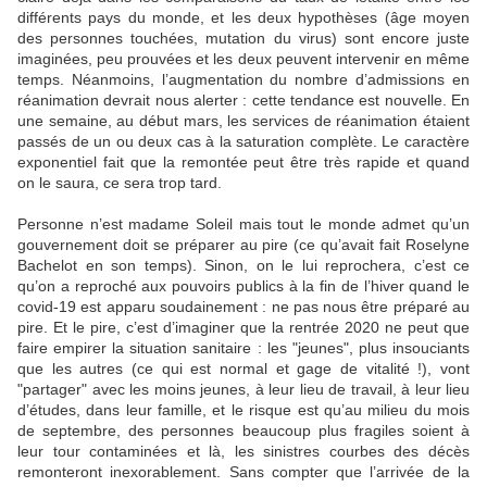
différents pays du monde, et les deux hypothèses (âge moyen
des personnes touchées, mutation du virus) sont encore juste
imaginées, peu prouvées et les deux peuvent intervenir en même
temps. Néanmoins, l’augmentation du nombre d’admissions en
réanimation devrait nous alerter : cette tendance est nouvelle. En
une semaine, au début mars, les services de réanimation étaient
passés de un ou deux cas à la saturation complète. Le caractère
exponentiel fait que la remontée peut être très rapide et quand
on le saura, ce sera trop tard.
Personne n’est madame Soleil mais tout le monde admet qu’un
gouvernement doit se préparer au pire (ce qu’avait fait Roselyne
Bachelot en son temps). Sinon, on le lui reprochera, c’est ce
qu’on a reproché aux pouvoirs publics à la fin de l’hiver quand le
covid-19 est apparu soudainement : ne pas nous être préparé au
pire. Et le pire, c’est d’imaginer que la rentrée 2020 ne peut que
faire empirer la situation sanitaire : les "jeunes", plus insouciants
que les autres (ce qui est normal et gage de vitalité !), vont
"partager" avec les moins jeunes, à leur lieu de travail, à leur lieu
d’études, dans leur famille, et le risque est qu’au milieu du mois
de septembre, des personnes beaucoup plus fragiles soient à
leur tour contaminées et là, les sinistres courbes des décès
remonteront inexorablement. Sans compter que l’arrivée de la