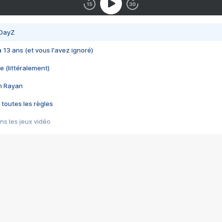
 DayZ
 a 13 ans (et vous l'avez ignoré)
e (littéralement)
im Rayan
 toutes les règles
s les jeux vidéo
us choquant de Rockstar ? - Le scandale BULLY
e plus moche de Steam
du RÊVE tourne au CAUCHEMAR
pendant 8 heures
it… à tort