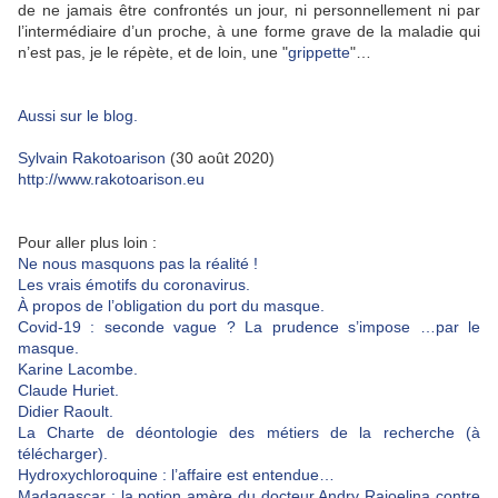
de ne jamais être confrontés un jour, ni personnellement ni par
l’intermédiaire d’un proche, à une forme grave de la maladie qui
n’est pas, je le répète, et de loin, une "
grippette
"…
Aussi sur le blog.
Sylvain Rakotoarison
(30 août 2020)
http://www.rakotoarison.eu
Pour aller plus loin :
Ne nous masquons pas la réalité !
Les vrais émotifs du coronavirus.
À propos de l’obligation du port du masque.
Covid-19 : seconde vague ? La prudence s’impose …par le
masque.
Karine Lacombe.
Claude Huriet.
Didier Raoult.
La Charte de déontologie des métiers de la recherche (à
télécharger).
Hydroxychloroquine : l’affaire est entendue…
Madagascar : la potion amère du docteur Andry Rajoelina contre