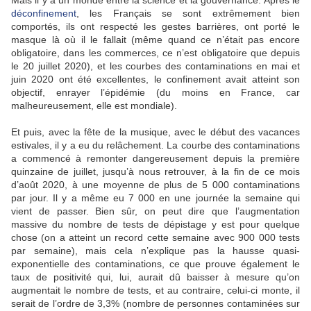
Mais il y a un monde entre la science et la gouvernance. Après le
déconfinement
, les Français se sont extrêmement bien
comportés, ils ont respecté les gestes barrières, ont porté le
masque là où il le fallait (même quand ce n’était pas encore
obligatoire, dans les commerces, ce n’est obligatoire que depuis
le 20 juillet 2020), et les courbes des contaminations en mai et
juin 2020 ont été excellentes, le confinement avait atteint son
objectif, enrayer l’épidémie (du moins en France, car
malheureusement, elle est mondiale).
Et puis, avec la fête de la musique, avec le début des vacances
estivales, il y a eu du relâchement. La courbe des contaminations
a commencé à remonter dangereusement depuis la première
quinzaine de juillet, jusqu’à nous retrouver, à la fin de ce mois
d’août 2020, à une moyenne de plus de 5 000 contaminations
par jour. Il y a même eu 7 000 en une journée la semaine qui
vient de passer. Bien sûr, on peut dire que l’augmentation
massive du nombre de tests de dépistage y est pour quelque
chose (on a atteint un record cette semaine avec 900 000 tests
par semaine), mais cela n’explique pas la hausse quasi-
exponentielle des contaminations, ce que prouve également le
taux de positivité qui, lui, aurait dû baisser à mesure qu’on
augmentait le nombre de tests, et au contraire, celui-ci monte, il
serait de l’ordre de 3,3% (nombre de personnes contaminées sur