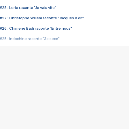
28 : Lorie raconte "Je vais vite"
#27 : Christophe Willem raconte "Jacques a dit"
#26 : Chimène Badi raconte "Entre nous"
#25 : Indochine raconte "3e sexe"
#24 : Zaho raconte "C'est chelou"
#23 : Patrick Bruel raconte "Au café des délices"
#22 : Kyo raconte "Le chemin"
#21 : Nolwenn Leroy raconte "Cassé"
#20 : Patrick Hernandez raconte "Born to be alive"
#19 : Lorie raconte "Près de moi"
#18 : Michael Jones raconte "A nos actes manqués" (avec Jean-Jacque
#17 : Khaled raconte "Aïcha"