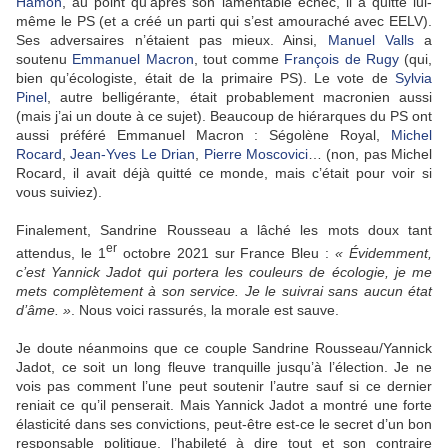
Hamon
, au point qu’après son lamentable échec, il a quitté lui-
même le PS (et a créé un parti qui s’est amouraché avec EELV).
Ses adversaires n’étaient pas mieux. Ainsi,
Manuel Valls
a
soutenu
Emmanuel Macron
, tout comme
François de Rugy
(qui,
bien qu’écologiste, était de la primaire PS). Le vote de
Sylvia
Pinel
, autre belligérante, était probablement macronien aussi
(mais j’ai un doute à ce sujet). Beaucoup de hiérarques du PS ont
aussi préféré Emmanuel Macron : Ségolène Royal,
Michel
Rocard
,
Jean-Yves Le Drian
,
Pierre Moscovici
… (non, pas Michel
Rocard, il avait déjà quitté ce monde, mais c’était pour voir si
vous suiviez).
Finalement, Sandrine Rousseau a lâché les mots doux tant
er
attendus, le 1
octobre 2021 sur France Bleu :
« Évidemment,
c’est Yannick Jadot qui portera les couleurs de écologie, je me
mets complètement à son service. Je le suivrai sans aucun état
d’âme. »
. Nous voici rassurés, la morale est sauve.
Je doute néanmoins que ce couple Sandrine Rousseau/Yannick
Jadot, ce soit un long fleuve tranquille jusqu’à l’élection. Je ne
vois pas comment l’une peut soutenir l’autre sauf si ce dernier
reniait ce qu’il penserait. Mais Yannick Jadot a montré une forte
élasticité dans ses convictions, peut-être est-ce le secret d’un bon
responsable politique, l’habileté à dire tout et son contraire