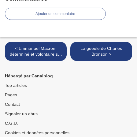
Ajouter un commentaire
< Emmanuel Macron,
La gueule de Charles
déterminé et volontaire sur
Bronson >
la lutte contre le
changement climatique
Hébergé par Canalblog
Top articles
Pages
Contact
Signaler un abus
C.G.U.
Cookies et données personnelles