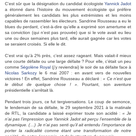
C’est sûr que la désignation du candidat écologiste
Yannick Jadot
a étonné dans l’histoire du mouvement écologiste qui préfère
généralement les candidats les plus extrémistes et les moins
capables de rassembler les électeurs. Sandrine Rousseau a eu le
blues du perdant, c’est-à-dire qu’elle a exprimé son amertume et
sa conviction (qui n’est pas prouvée) que si le vote avait eu lieu
une ou deux semaines plus tard, elle aurait gagnée car les votes
se seraient croisés. Si elle le dit.
C’est vrai qu’à 2% près, c’est assez rageant. Mais valait-il mieux
une courte défaite ou une large défaite ? Pour elle, c’était un peu
comme
Ségolène Royal
(j’y reviendrai) le soir de sa défaite face à
Nicolas Sarkozy
le 6 mai 2007 : en avant vers de nouvelles
victoires ! En effet, Sandrine Rousseau a déclaré :
« Ce n’est que
le début de quelque chose ! »
. Pourtant, son aventure
présidentielle s’arrêtait là.
Pendant trois jours, ce fut tergiversations. Le coup de semonce,
le lendemain de sa défaite, le 29 septembre 2021 à la matinale
de RTL, la candidate a laissé exprimer toute son acidité :
« Je
n’ai pas l’impression que Yannick Jadot ait perçu l’ensemble de la
dynamique. (…) Je n’ai pas senti qu’il ait entendu l’importance de
porter la radicalité comme étant une transformation de notre