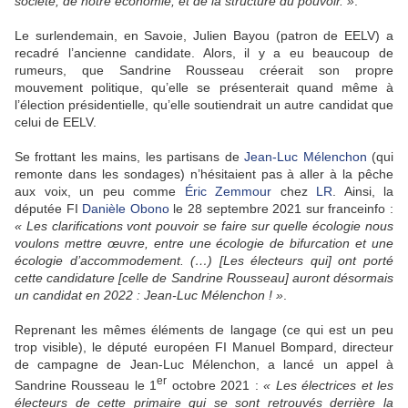
société, de notre économie, et de la structure du pouvoir. »
.
Le surlendemain, en Savoie, Julien Bayou (patron de EELV) a
recadré l’ancienne candidate. Alors, il y a eu beaucoup de
rumeurs, que Sandrine Rousseau créerait son propre
mouvement politique, qu’elle se présenterait quand même à
l’élection présidentielle, qu’elle soutiendrait un autre candidat que
celui de EELV.
Se frottant les mains, les partisans de
Jean-Luc Mélenchon
(qui
remonte dans les sondages) n’hésitaient pas à aller à la pêche
aux voix, un peu comme
Éric Zemmour
chez
LR
. Ainsi, la
députée FI
Danièle Obono
le 28 septembre 2021 sur franceinfo :
« Les clarifications vont pouvoir se faire sur quelle écologie nous
voulons mettre œuvre, entre une écologie de bifurcation et une
écologie d’accommodement. (…) [Les électeurs qui] ont porté
cette candidature [celle de Sandrine Rousseau] auront désormais
un candidat en 2022 : Jean-Luc Mélenchon ! »
.
Reprenant les mêmes éléments de langage (ce qui est un peu
trop visible), le député européen FI Manuel Bompard, directeur
de campagne de Jean-Luc Mélenchon, a lancé un appel à
er
Sandrine Rousseau le 1
octobre 2021 :
« Les électrices et les
électeurs de cette primaire qui se sont retrouvés derrière la