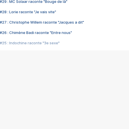
#29 : MC Solaar raconte "Bouge de là"
28 : Lorie raconte "Je vais vite"
#27 : Christophe Willem raconte "Jacques a dit"
#26 : Chimène Badi raconte "Entre nous"
#25 : Indochine raconte "3e sexe"
#24 : Zaho raconte "C'est chelou"
#23 : Patrick Bruel raconte "Au café des délices"
#22 : Kyo raconte "Le chemin"
#21 : Nolwenn Leroy raconte "Cassé"
#20 : Patrick Hernandez raconte "Born to be alive"
#19 : Lorie raconte "Près de moi"
#18 : Michael Jones raconte "A nos actes manqués" (avec Jean-Jacque
#17 : Khaled raconte "Aïcha"