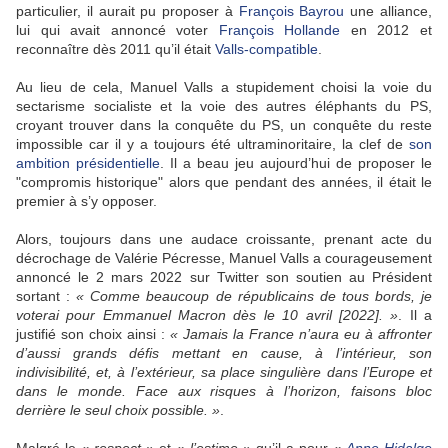
particulier, il aurait pu proposer à
François Bayrou
une alliance,
lui qui avait annoncé voter
François Hollande
en 2012 et
reconnaître dès 2011 qu’il était
Valls-compatible
.
Au lieu de cela, Manuel Valls a stupidement choisi la voie du
sectarisme socialiste et la voie des autres éléphants du PS,
croyant trouver dans la conquête du PS, un conquête du reste
impossible car il y a toujours été ultraminoritaire, la clef de
son
ambition présidentielle
. Il a beau jeu aujourd’hui de proposer le
"compromis historique" alors que pendant des années, il était le
premier à s’y opposer.
Alors, toujours dans une audace croissante, prenant acte du
décrochage de Valérie Pécresse, Manuel Valls a courageusement
annoncé le 2 mars 2022 sur Twitter son soutien au Président
sortant :
« Comme beaucoup de républicains de tous bords, je
voterai pour Emmanuel Macron dès le 10 avril [2022]. »
. Il a
justifié son choix ainsi :
« Jamais la France n’aura eu à affronter
d’aussi grands défis mettant en cause, à l’intérieur, son
indivisibilité, et, à l’extérieur, sa place singulière dans l’Europe et
dans le monde. Face aux risques à l’horizon, faisons bloc
derrière le seul choix possible. »
.