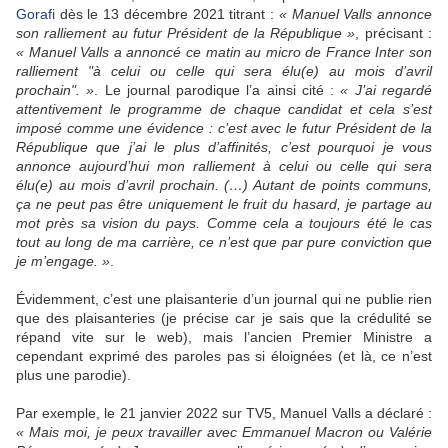
Gorafi
dès le 13 décembre 2021 titrant :
« Manuel Valls annonce
son ralliement au futur Président de la République »
, précisant :
« Manuel Valls a annoncé ce matin au micro de France Inter son
ralliement "à celui ou celle qui sera élu(e) au mois d’avril
prochain". »
. Le journal parodique l’a ainsi cité :
« J’ai regardé
attentivement le programme de chaque candidat et cela s’est
imposé comme une évidence : c’est avec le futur Président de la
République que j’ai le plus d’affinités, c’est pourquoi je vous
annonce aujourd’hui mon ralliement à celui ou celle qui sera
élu(e) au mois d’avril prochain. (…) Autant de points communs,
ça ne peut pas être uniquement le fruit du hasard, je partage au
mot près sa vision du pays. Comme cela a toujours été le cas
tout au long de ma carrière, ce n’est que par pure conviction que
je m’engage. »
.
Évidemment, c’est une plaisanterie d’un journal qui ne publie rien
que des plaisanteries (je précise car je sais que la crédulité se
répand vite sur le web), mais l’ancien Premier Ministre a
cependant exprimé des paroles pas si éloignées (et là, ce n’est
plus une parodie).
Par exemple, le 21 janvier 2022 sur TV5, Manuel Valls a déclaré :
« Mais moi, je peux travailler avec Emmanuel Macron ou Valérie