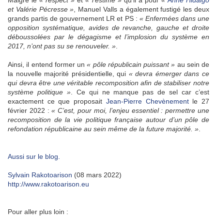
Malgré le
« respect »
et
« l’estime »
qu’il a pour
«
Anne Hidalgo
et Valérie Pécresse »
, Manuel Valls a également fustigé les deux
grands partis de gouvernement LR et PS :
« Enfermées dans une
opposition systématique, avides de revanche, gauche et droite
déboussolées par le dégagisme et l’implosion du système en
2017, n’ont pas su se renouveler. »
.
Ainsi, il entend former un
« pôle républicain puissant »
au sein de
la nouvelle majorité présidentielle, qui
« devra émerger dans ce
qui devra être une véritable recomposition afin de stabiliser notre
système politique »
. Ce qui ne manque pas de sel car c’est
exactement ce que proposait
Jean-Pierre Chevènement
le 27
février 2022 :
« C’est, pour moi, l’enjeu essentiel
:
permettre une
recomposition de la vie politique française autour d’un pôle de
refondation républicaine au sein même de la future majorité. »
.
Aussi sur le blog.
Sylvain Rakotoarison
(08 mars 2022)
http://www.rakotoarison.eu
Pour aller plus loin :