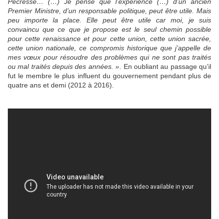
Pécresse… (…) Je pense que l’expérience (…) d’un ancien
Premier Ministre, d’un responsable politique, peut être utile. Mais
peu importe la place. Elle peut être utile car moi, je suis
convaincu que ce que je propose est le seul chemin possible
pour cette renaissance et pour cette union, cette union sacrée,
cette union nationale, ce compromis historique que j’appelle de
mes vœux pour résoudre des problèmes qui ne sont pas traités
ou mal traités depuis des années. »
. En oubliant au passage qu’il
fut le membre le plus influent du gouvernement pendant plus de
quatre ans et demi (2012 à 2016).