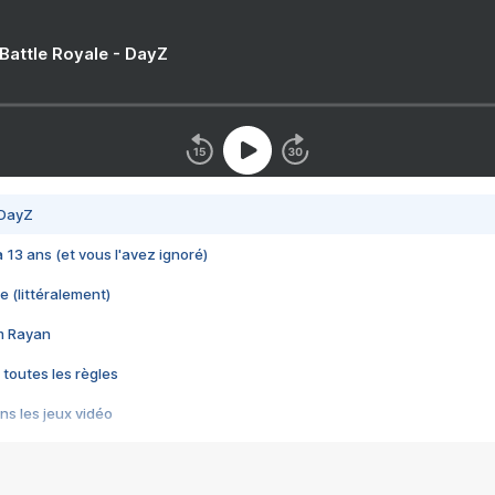
 Battle Royale - DayZ
 DayZ
 a 13 ans (et vous l'avez ignoré)
e (littéralement)
im Rayan
 toutes les règles
s les jeux vidéo
us choquant de Rockstar ? - Le scandale BULLY
e plus moche de Steam