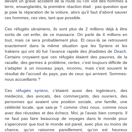
devant un grave accident de la route où l’on voit des hommes à
terre, ensanglantés, la première réaction était : pas question que
je paie la réparation de la voiture, alors qu’il faut d’abord sauver
ces hommes, ces vies, tant que possible.
Ces réfugiés ukrainiens, ils sont plus de 2 millions déjà à être
sortis de cet enfer, de ce massacre. On parle de 4 millions en
tout, mais ce sera probablement plus. Et ceux-là se retrouvent
exactement dans la même situation que les Syriens et les
Irakiens qui ont dû fuir l’avance rapide des jihadistes de
Deach
.
Certains croyaient que ces réfugiés étaient des pauvres, de la
racaille, des germes à problème, certes, c’est toujours difficile de
s’adapter à un nouveau pays, inconnu, mais c’est souvent le
résultat de l’accueil du pays, pas de ceux qui arrivent. Sommes-
nous accueillants ?
Ces
réfugiés syriens
, c’étaient aussi des ingénieurs, des
médecins, des avocats, des commerçants, des ouvriers, des
personnes qui avaient une position sociale, une famille, une
célébrité locale, que sais-je ? comme chez nous, comme nous
avec des réussites et des échecs. Moi, je l’avais bien compris. Il
ne faut pas faire beaucoup de voyages dans le monde pour
s’apercevoir que tout le monde est pareil, avec plus ou moins de
chance, qu’on raisonne pareillement, qu’on est heureux