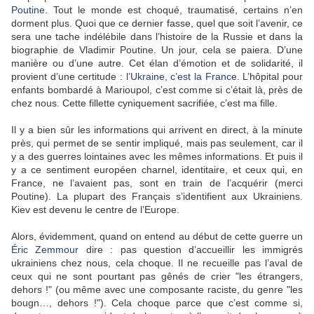
Poutine
. Tout le monde est choqué, traumatisé, certains n’en
dorment plus. Quoi que ce dernier fasse, quel que soit l’avenir, ce
sera une tache indélébile dans l’histoire de la Russie et dans la
biographie de Vladimir Poutine. Un jour, cela se paiera. D’une
manière ou d’une autre. Cet élan d’émotion et de solidarité, il
provient d’une certitude :
l’Ukraine, c’est la France
. L’hôpital pour
enfants bombardé à Marioupol, c’est comme si c’était là, près de
chez nous. Cette fillette cyniquement sacrifiée, c’est ma fille.
Il y a bien sûr les informations qui arrivent en direct, à la minute
près, qui permet de se sentir impliqué, mais pas seulement, car il
y a des guerres lointaines avec les mêmes informations. Et puis il
y a ce sentiment européen charnel, identitaire, et ceux qui, en
France, ne l’avaient pas, sont en train de l’acquérir (merci
Poutine). La plupart des Français s’identifient aux Ukrainiens.
Kiev est devenu le centre de l’Europe.
Alors, évidemment, quand on entend au début de cette guerre un
Éric Zemmour
dire : pas question d’accueillir les immigrés
ukrainiens chez nous, cela choque. Il ne recueille pas l’aval de
ceux qui ne sont pourtant pas gênés de crier "les étrangers,
dehors !" (ou même avec une composante raciste, du genre "les
bougn…, dehors !"). Cela choque parce que c’est comme si,