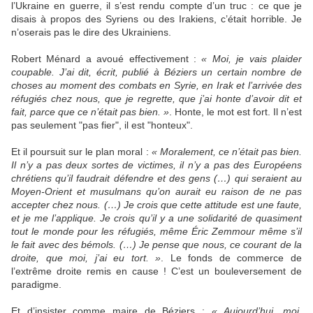
l’Ukraine en guerre, il s’est rendu compte d’un truc : ce que je
disais à propos des Syriens ou des Irakiens, c’était horrible. Je
n’oserais pas le dire des Ukrainiens.
Robert Ménard a avoué effectivement :
« Moi, je vais plaider
coupable. J’ai dit, écrit, publié à Béziers un certain nombre de
choses au moment des combats en Syrie, en Irak et l’arrivée des
réfugiés chez nous, que je regrette, que j’ai honte d’avoir dit et
fait, parce que ce n’était pas bien. »
. Honte, le mot est fort. Il n’est
pas seulement "pas fier", il est "honteux".
Et il poursuit sur le plan moral :
« Moralement, ce n’était pas bien.
Il n’y a pas deux sortes de victimes, il n’y a pas des Européens
chrétiens qu’il faudrait défendre et des gens (…) qui seraient au
Moyen-Orient et musulmans qu’on aurait eu raison de ne pas
accepter chez nous. (…) Je crois que cette attitude est une faute,
et je me l’applique. Je crois qu’il y a une solidarité de quasiment
tout le monde pour les réfugiés, même Éric Zemmour même s’il
le fait avec des bémols. (…) Je pense que nous, ce courant de la
droite, que moi, j’ai eu tort. »
. Le fonds de commerce de
l’extrême droite remis en cause ! C’est un bouleversement de
paradigme.
Et d’insister comme maire de Béziers :
« Aujourd’hui, moi,