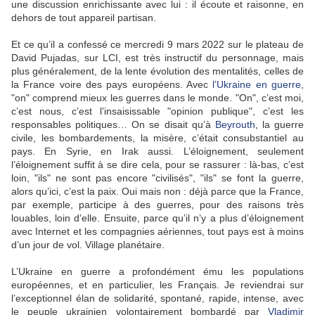
une discussion enrichissante avec lui : il écoute et raisonne, en
dehors de tout appareil partisan.
Et ce qu’il a confessé ce mercredi 9 mars 2022 sur le plateau de
David Pujadas, sur LCI, est très instructif du personnage, mais
plus généralement, de la lente évolution des mentalités, celles de
la France voire des pays européens. Avec
l’Ukraine en guerre
,
"on" comprend mieux les guerres dans le monde. "On", c’est moi,
c’est nous, c’est l’insaisissable "opinion publique", c’est les
responsables politiques… On se disait qu’à
Beyrouth
, la guerre
civile, les bombardements, la misère, c’était consubstantiel au
pays. En Syrie, en Irak aussi. L’éloignement, seulement
l’éloignement suffit à se dire cela, pour se rassurer : là-bas, c’est
loin, "ils" ne sont pas encore "civilisés", "ils" se font la guerre,
alors qu’ici, c’est la paix. Oui mais non : déjà parce que la France,
par exemple, participe à des guerres, pour des raisons très
louables, loin d’elle. Ensuite, parce qu’il n’y a plus d’éloignement
avec Internet et les compagnies aériennes, tout pays est à moins
d’un jour de vol. Village planétaire.
L’Ukraine en guerre a profondément ému les populations
européennes, et en particulier, les Français. Je reviendrai sur
l’exceptionnel élan de solidarité, spontané, rapide, intense, avec
le peuple ukrainien volontairement bombardé par
Vladimir