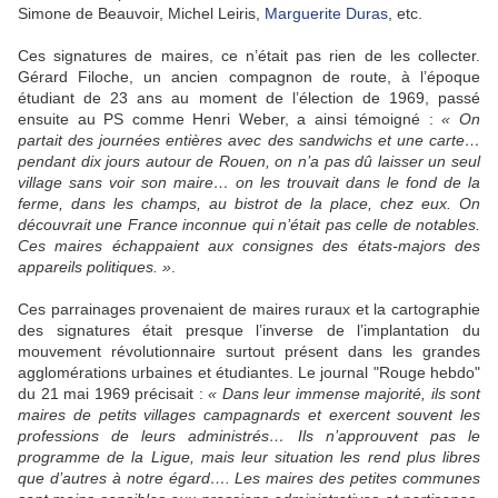
Simone de Beauvoir, Michel Leiris,
Marguerite Duras
, etc.
Ces signatures de maires, ce n’était pas rien de les collecter.
Gérard Filoche, un ancien compagnon de route, à l’époque
étudiant de 23 ans au moment de l’élection de 1969, passé
ensuite au PS comme Henri Weber, a ainsi témoigné :
« On
partait des journées entières avec des sandwichs et une carte…
pendant dix jours autour de Rouen, on n’a pas dû laisser un seul
village sans voir son maire… on les trouvait dans le fond de la
ferme, dans les champs, au bistrot de la place, chez eux. On
découvrait une France inconnue qui n’était pas celle de notables.
Ces maires échappaient aux consignes des états-majors des
appareils politiques. »
.
Ces parrainages provenaient de maires ruraux et la cartographie
des signatures était presque l’inverse de l’implantation du
mouvement révolutionnaire surtout présent dans les grandes
agglomérations urbaines et étudiantes. Le journal "Rouge hebdo"
du 21 mai 1969 précisait :
« Dans leur immense majorité, ils sont
maires de petits villages campagnards et exercent souvent les
professions de leurs administrés… Ils n’approuvent pas le
programme de la Ligue, mais leur situation les rend plus libres
que d’autres à notre égard…. Les maires des petites communes