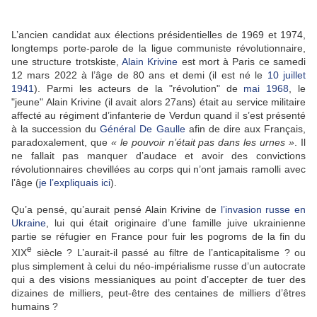
L’ancien candidat aux élections présidentielles de 1969 et 1974,
longtemps porte-parole de la ligue communiste révolutionnaire,
une structure trotskiste,
Alain Krivine
est mort à Paris ce samedi
12 mars 2022 à l’âge de 80 ans et demi (il est né le
10 juillet
1941
). Parmi les acteurs de la "révolution" de
mai 1968
, le
"jeune" Alain Krivine (il avait alors 27ans) était au service militaire
affecté au régiment d’infanterie de Verdun quand il s’est présenté
à la succession du
Général De Gaulle
afin de dire aux Français,
paradoxalement, que
« le pouvoir n’était pas dans les urnes »
. Il
ne fallait pas manquer d’audace et avoir des convictions
révolutionnaires chevillées au corps qui n’ont jamais ramolli avec
l’âge (
je l’expliquais ici
).
Qu’a pensé, qu’aurait pensé Alain Krivine de
l’invasion russe en
Ukraine
, lui qui était originaire d’une famille juive ukrainienne
partie se réfugier en France pour fuir les pogroms de la fin du
e
XIX
siècle ? L’aurait-il passé au filtre de l’anticapitalisme ? ou
plus simplement à celui du néo-impérialisme russe d’un autocrate
qui a des visions messianiques au point d’accepter de tuer des
dizaines de milliers, peut-être des centaines de milliers d’êtres
humains ?