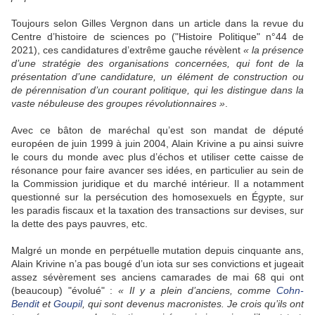
Toujours selon Gilles Vergnon dans un article dans la revue du
Centre d’histoire de sciences po ("Histoire Politique" n°44 de
2021), ces candidatures d’extrême gauche révèlent
« la présence
d’une stratégie des organisations concernées, qui font de la
présentation d’une candidature, un élément de construction ou
de pérennisation d’un courant politique, qui les distingue dans la
vaste nébuleuse des groupes révolutionnaires »
.
Avec ce bâton de maréchal qu’est son mandat de député
européen de juin 1999 à juin 2004, Alain Krivine a pu ainsi suivre
le cours du monde avec plus d’échos et utiliser cette caisse de
résonance pour faire avancer ses idées, en particulier au sein de
la Commission juridique et du marché intérieur. Il a notamment
questionné sur la persécution des homosexuels en Égypte, sur
les paradis fiscaux et la taxation des transactions sur devises, sur
la dette des pays pauvres, etc.
Malgré un monde en perpétuelle mutation depuis cinquante ans,
Alain Krivine n’a pas bougé d’un iota sur ses convictions et jugeait
assez sévèrement ses anciens camarades de mai 68 qui ont
(beaucoup) "évolué" :
« Il y a plein d’anciens, comme
Cohn-
Bendit
et
Goupil
, qui sont devenus macronistes. Je crois qu’ils ont