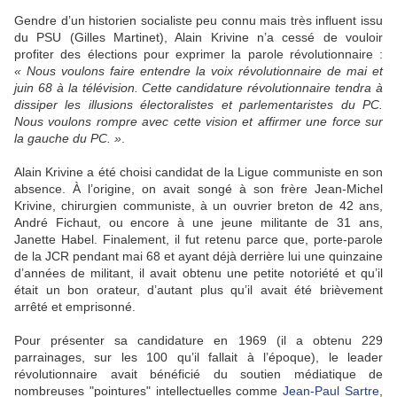
Gendre d’un historien socialiste peu connu mais très influent issu
du PSU (Gilles Martinet), Alain Krivine n’a cessé de vouloir
profiter des élections pour exprimer la parole révolutionnaire :
« Nous voulons faire entendre la voix révolutionnaire de mai et
juin 68 à la télévision. Cette candidature révolutionnaire tendra à
dissiper les illusions électoralistes et parlementaristes du PC.
Nous voulons rompre avec cette vision et affirmer une force sur
la gauche du PC. »
.
Alain Krivine a été choisi candidat de la Ligue communiste en son
absence. À l’origine, on avait songé à son frère Jean-Michel
Krivine, chirurgien communiste, à un ouvrier breton de 42 ans,
André Fichaut, ou encore à une jeune militante de 31 ans,
Janette Habel. Finalement, il fut retenu parce que, porte-parole
de la JCR pendant mai 68 et ayant déjà derrière lui une quinzaine
d’années de militant, il avait obtenu une petite notoriété et qu’il
était un bon orateur, d’autant plus qu’il avait été brièvement
arrêté et emprisonné.
Pour présenter sa candidature en 1969 (il a obtenu 229
parrainages, sur les 100 qu’il fallait à l’époque), le leader
révolutionnaire avait bénéficié du soutien médiatique de
nombreuses "pointures" intellectuelles comme
Jean-Paul Sartre
,