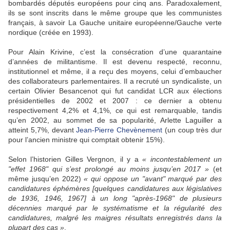
bombardés députés européens pour cinq ans. Paradoxalement,
ils se sont inscrits dans le même groupe que les communistes
français, à savoir La Gauche unitaire européenne/Gauche verte
nordique (créée en 1993).
Pour Alain Krivine, c’est la consécration d’une quarantaine
d’années de militantisme. Il est devenu respecté, reconnu,
institutionnel et même, il a reçu des moyens, celui d’embaucher
des collaborateurs parlementaires. Il a recruté un syndicaliste, un
certain Olivier Besancenot qui fut candidat LCR aux élections
présidentielles de 2002 et 2007 : ce dernier a obtenu
respectivement 4,2% et 4,1%, ce qui est remarquable, tandis
qu’en 2002, au sommet de sa popularité, Arlette Laguiller a
atteint 5,7%, devant
Jean-Pierre Chevènement
(un coup très dur
pour l’ancien ministre qui comptait obtenir 15%).
Selon l’historien Gilles Vergnon, il y a
« incontestablement un
"effet 196
8" qui s’est prolongé au moins jusqu’en 2017 »
(et
même jusqu’en 2022)
« qui oppose un
"avant" marqué par des
candidatures éphémères [quelques candidatures aux législatives
de 1936, 1946, 1967] à un long "après-1968" de plusieurs
décennies marqué par le systématisme et la régularité des
candidatures, malgré les maigres résultats enregistrés dans la
plupart des cas »
.