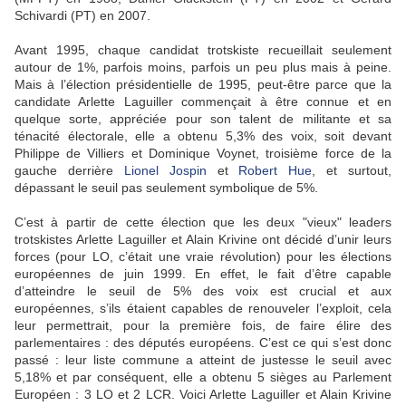
Schivardi (PT) en 2007.
Avant 1995, chaque candidat trotskiste recueillait seulement
autour de 1%, parfois moins, parfois un peu plus mais à peine.
Mais à l’élection présidentielle de 1995, peut-être parce que la
candidate Arlette Laguiller commençait à être connue et en
quelque sorte, appréciée pour son talent de militante et sa
ténacité électorale, elle a obtenu 5,3% des voix, soit devant
Philippe de Villiers et Dominique Voynet, troisième force de la
gauche derrière
Lionel Jospin
et
Robert Hue
, et surtout,
dépassant le seuil pas seulement symbolique de 5%.
C’est à partir de cette élection que les deux "vieux" leaders
trotskistes Arlette Laguiller et Alain Krivine ont décidé d’unir leurs
forces (pour LO, c’était une vraie révolution) pour les élections
européennes de juin 1999. En effet, le fait d’être capable
d’atteindre le seuil de 5% des voix est crucial et aux
européennes, s’ils étaient capables de renouveler l’exploit, cela
leur permettrait, pour la première fois, de faire élire des
parlementaires : des députés européens. C’est ce qui s’est donc
passé : leur liste commune a atteint de justesse le seuil avec
5,18% et par conséquent, elle a obtenu 5 sièges au Parlement
Européen : 3 LO et 2 LCR. Voici Arlette Laguiller et Alain Krivine