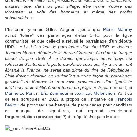
sont moins sensibles aux pressions administratives et partisanes,
d’autant que, dans un petit village, être maire n’ouvre pas
forcément la voie des honneurs et même des profits
substantiels. »
.
L’historien lyonnais Gilles Vergnon ajoute que
Pierre Mauroy
aurait "toléré" des parrainages d’élus SFIO pour la ligue
communiste, et que celle-ci a refusé le parrainage d’un député
UDR :
« La LC rejette le parrainage d‘un élu UDR, le docteur
Jacques Moron, député de la Haute-Garonne, élu dans la "vague
bleue" de juin 1968. À ce dernier qui allègue qu’un "pays qui
refuserait d’entendre le porte-parole de ceux qui, il y a un an, ont
ébranlé la France, ne serait pas digne du titre de République",
Alain Krivine rétorque ne vouloir "en aucune façon du parrainage
gaulliste" et dénonce la "mauvaise provocation" d’un "gaulliste
futé" qui aurait délibérément tendu un piège. »
. Apparemment, ni
Marine Le Pen
, ni
Éric Zemmour
ni
Jean-Luc Mélenchon
n’ont eu
de tels scrupules en 2022 à propos de l’initiative de
François
Bayrou
de proposer une banque de parrainages pour candidats
en manque de signatures, qui reprend exactement
l’argumentation (provocatrice ?) du député Jacques Moron.