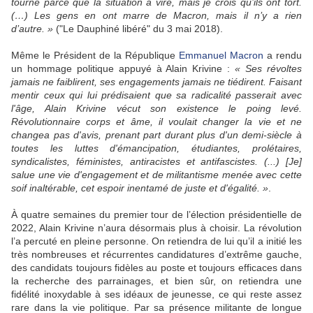
tourné parce que la situation a viré, mais je crois qu’ils ont tort.
(…) Les gens en ont marre de Macron, mais il n’y a rien
d’autre. »
("Le Dauphiné libéré" du 3 mai 2018).
Même le Président de la République
Emmanuel Macron
a rendu
un hommage politique appuyé à Alain Krivine :
« Ses révoltes
jamais ne faiblirent, ses engagements jamais ne tiédirent. Faisant
mentir ceux qui lui prédisaient que sa radicalité passerait avec
l'âge, Alain Krivine vécut son existence le poing levé.
Révolutionnaire corps et âme, il voulait changer la vie et ne
changea pas d'avis, prenant part durant plus d'un demi-siècle à
toutes les luttes d'émancipation, étudiantes, prolétaires,
syndicalistes, féministes, antiracistes et antifascistes. (...) [Je]
salue une vie d'engagement et de militantisme menée avec cette
soif inaltérable, cet espoir inentamé de juste et d'égalité. »
.
À quatre semaines du premier tour de l’élection présidentielle de
2022, Alain Krivine n’aura désormais plus à choisir. La révolution
l’a percuté en pleine personne. On retiendra de lui qu’il a initié les
très nombreuses et récurrentes candidatures d’extrême gauche,
des candidats toujours fidèles au poste et toujours efficaces dans
la recherche des parrainages, et bien sûr, on retiendra une
fidélité inoxydable à ses idéaux de jeunesse, ce qui reste assez
rare dans la vie politique. Par sa présence militante de longue