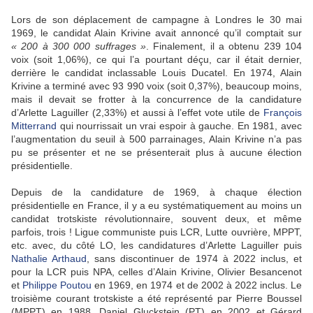
Lors de son déplacement de campagne à Londres le 30 mai
1969, le candidat Alain Krivine avait annoncé qu’il comptait sur
« 200 à 300 000 suffrages »
. Finalement, il a obtenu 239 104
voix (soit 1,06%), ce qui l’a pourtant déçu, car il était dernier,
derrière le candidat inclassable Louis Ducatel. En 1974, Alain
Krivine a terminé avec 93 990 voix (soit 0,37%), beaucoup moins,
mais il devait se frotter à la concurrence de la candidature
d’Arlette Laguiller (2,33%) et aussi à l’effet vote utile de
François
Mitterrand
qui nourrissait un vrai espoir à gauche. En 1981, avec
l’augmentation du seuil à 500 parrainages, Alain Krivine n’a pas
pu se présenter et ne se présenterait plus à aucune élection
présidentielle.
Depuis de la candidature de 1969, à chaque élection
présidentielle en France, il y a eu systématiquement au moins un
candidat trotskiste révolutionnaire, souvent deux, et même
parfois, trois ! Ligue communiste puis LCR, Lutte ouvrière, MPPT,
etc. avec, du côté LO, les candidatures d’Arlette Laguiller puis
Nathalie Arthaud
, sans discontinuer de 1974 à 2022 inclus, et
pour la LCR puis NPA, celles d’Alain Krivine, Olivier Besancenot
et
Philippe Poutou
en 1969, en 1974 et de 2002 à 2022 inclus. Le
troisième courant trotskiste a été représenté par Pierre Boussel
(MPPT) en 1988, Daniel Gluckstein (PT) en 2002 et Gérard