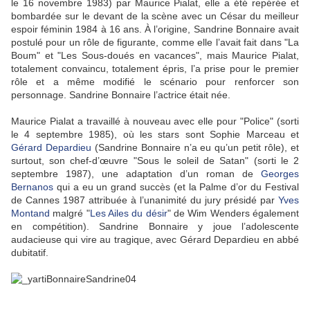
le 16 novembre 1983) par Maurice Pialat, elle a été repérée et
bombardée sur le devant de la scène avec un César du meilleur
espoir féminin 1984 à 16 ans. À l’origine, Sandrine Bonnaire avait
postulé pour un rôle de figurante, comme elle l’avait fait dans "La
Boum" et "Les Sous-doués en vacances", mais Maurice Pialat,
totalement convaincu, totalement épris, l’a prise pour le premier
rôle et a même modifié le scénario pour renforcer son
personnage. Sandrine Bonnaire l’actrice était née.
Maurice Pialat a travaillé à nouveau avec elle pour "Police" (sorti
le 4 septembre 1985), où les stars sont Sophie Marceau et
Gérard Depardieu
(Sandrine Bonnaire n’a eu qu’un petit rôle), et
surtout, son chef-d’œuvre "Sous le soleil de Satan" (sorti le 2
septembre 1987), une adaptation d’un roman de
Georges
Bernanos
qui a eu un grand succès (et la Palme d’or du Festival
de Cannes 1987 attribuée à l’unanimité du jury présidé par
Yves
Montand
malgré "
Les Ailes du désir
" de Wim Wenders également
en compétition). Sandrine Bonnaire y joue l’adolescente
audacieuse qui vire au tragique, avec Gérard Depardieu en abbé
dubitatif.