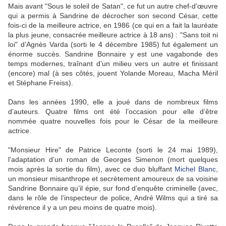
Mais avant "Sous le soleil de Satan", ce fut un autre chef-d’œuvre
qui a permis à Sandrine de décrocher son second César, cette
fois-ci de la meilleure actrice, en 1986 (ce qui en a fait la lauréate
la plus jeune, consacrée meilleure actrice à 18 ans) : "Sans toit ni
loi" d’Agnès Varda (sorti le 4 décembre 1985) fut également un
énorme succès. Sandrine Bonnaire y est une vagabonde des
temps modernes, traînant d’un milieu vers un autre et finissant
(encore) mal (à ses côtés, jouent Yolande Moreau, Macha Méril
et Stéphane Freiss).
Dans les années 1990, elle a joué dans de nombreux films
d’auteurs. Quatre films ont été l’occasion pour elle d’être
nommée quatre nouvelles fois pour le César de la meilleure
actrice.
"Monsieur Hire" de Patrice Leconte (sorti le 24 mai 1989),
l’adaptation d’un roman de Georges Simenon (mort quelques
mois après la sortie du film), avec ce duo bluffant
Michel Blanc
,
un monsieur misanthrope et secrètement amoureux de sa voisine
Sandrine Bonnaire qu’il épie, sur fond d’enquête criminelle (avec,
dans le rôle de l’inspecteur de police, André Wilms qui a tiré sa
révérence il y a un peu moins de quatre mois).