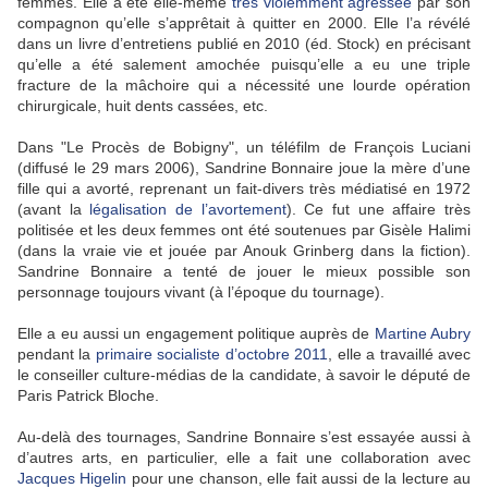
femmes. Elle a été elle-même
très violemment agressée
par son
compagnon qu’elle s’apprêtait à quitter en 2000. Elle l’a révélé
dans un livre d’entretiens publié en 2010 (éd. Stock) en précisant
qu’elle a été salement amochée puisqu’elle a eu une triple
fracture de la mâchoire qui a nécessité une lourde opération
chirurgicale, huit dents cassées, etc.
Dans "Le Procès de Bobigny", un téléfilm de François Luciani
(diffusé le 29 mars 2006), Sandrine Bonnaire joue la mère d’une
fille qui a avorté, reprenant un fait-divers très médiatisé en 1972
(avant la
légalisation de l’avortement
). Ce fut une affaire très
politisée et les deux femmes ont été soutenues par Gisèle Halimi
(dans la vraie vie et jouée par Anouk Grinberg dans la fiction).
Sandrine Bonnaire a tenté de jouer le mieux possible son
personnage toujours vivant (à l’époque du tournage).
Elle a eu aussi un engagement politique auprès de
Martine Aubry
pendant la
primaire socialiste d’octobre 2011
, elle a travaillé avec
le conseiller culture-médias de la candidate, à savoir le député de
Paris Patrick Bloche.
Au-delà des tournages, Sandrine Bonnaire s’est essayée aussi à
d’autres arts, en particulier, elle a fait une collaboration avec
Jacques Higelin
pour une chanson, elle fait aussi de la lecture au