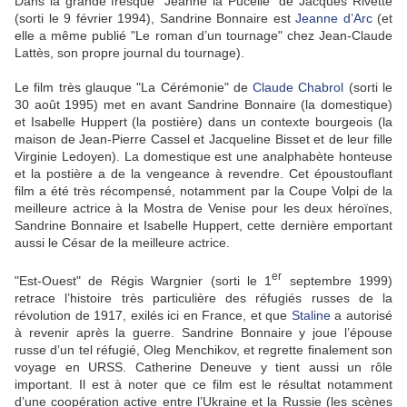
Dans la grande fresque "Jeanne la Pucelle" de Jacques Rivette
(sorti le 9 février 1994), Sandrine Bonnaire est
Jeanne d’Arc
(et
elle a même publié "Le roman d’un tournage" chez Jean-Claude
Lattès, son propre journal du tournage).
Le film très glauque "La Cérémonie" de
Claude Chabrol
(sorti le
30 août 1995) met en avant Sandrine Bonnaire (la domestique)
et Isabelle Huppert (la postière) dans un contexte bourgeois (la
maison de Jean-Pierre Cassel et Jacqueline Bisset et de leur fille
Virginie Ledoyen). La domestique est une analphabète honteuse
et la postière a de la vengeance à revendre. Cet époustouflant
film a été très récompensé, notamment par la Coupe Volpi de la
meilleure actrice à la Mostra de Venise pour les deux héroïnes,
Sandrine Bonnaire et Isabelle Huppert, cette dernière emportant
aussi le César de la meilleure actrice.
er
"Est-Ouest" de Régis Wargnier (sorti le 1
septembre 1999)
retrace l’histoire très particulière des réfugiés russes de la
révolution de 1917, exilés ici en France, et que
Staline
a autorisé
à revenir après la guerre. Sandrine Bonnaire y joue l’épouse
russe d’un tel réfugié, Oleg Menchikov, et regrette finalement son
voyage en URSS. Catherine Deneuve y tient aussi un rôle
important. Il est à noter que ce film est le résultat notamment
d’une coopération active entre l’Ukraine et la Russie (les scènes