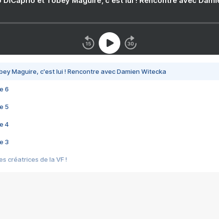
 DiCaprio et Tobey Maguire, c'est lui ! Rencontre avec Dam
bey Maguire, c'est lui ! Rencontre avec Damien Witecka
e 6
e 5
e 4
e 3
s créatrices de la VF !
e 2
e 1
e Mektoub My Love arrive enfin ! Rencontre avec Shaïn Boumedine et Sal