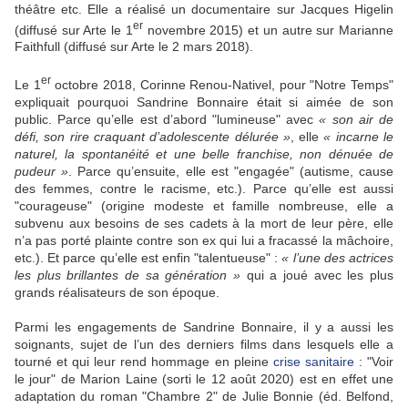
théâtre etc. Elle a réalisé un documentaire sur Jacques Higelin
er
(diffusé sur Arte le 1
novembre 2015) et un autre sur Marianne
Faithfull (diffusé sur Arte le 2 mars 2018).
er
Le 1
octobre 2018, Corinne Renou-Nativel, pour "Notre Temps"
expliquait pourquoi Sandrine Bonnaire était si aimée de son
public. Parce qu’elle est d’abord "lumineuse" avec
« son air de
défi, son rire craquant d’adolescente délurée »
, elle
« incarne le
naturel, la spontanéité et une belle franchise, non dénuée de
pudeur »
. Parce qu’ensuite, elle est "engagée" (autisme, cause
des femmes, contre le racisme, etc.). Parce qu’elle est aussi
"courageuse" (origine modeste et famille nombreuse, elle a
subvenu aux besoins de ses cadets à la mort de leur père, elle
n’a pas porté plainte contre son ex qui lui a fracassé la mâchoire,
etc.). Et parce qu’elle est enfin "talentueuse" :
« l’une des actrices
les plus brillantes de sa génération »
qui a joué avec les plus
grands réalisateurs de son époque.
Parmi les engagements de Sandrine Bonnaire, il y a aussi les
soignants, sujet de l’un des derniers films dans lesquels elle a
tourné et qui leur rend hommage en pleine
crise sanitaire
: "Voir
le jour" de Marion Laine (sorti le 12 août 2020) est en effet une
adaptation du roman "Chambre 2" de Julie Bonnie (éd. Belfond,