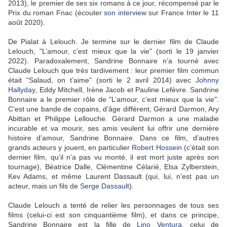
2013), le premier de ses six romans à ce jour, récompensé par le
Prix du roman Fnac (écouter
son interview
sur France Inter le 11
août 2020).
De Pialat à Lelouch. Je termine sur le dernier film de Claude
Lelouch, "L’amour, c’est mieux que la vie" (sorti le 19 janvier
2022). Paradoxalement, Sandrine Bonnaire n’a tourné avec
Claude Lelouch que très tardivement : leur premier film commun
était "Salaud, on t’aime" (sorti le 2 avril 2014) avec
Johnny
Hallyday
, Eddy Mitchell, Irène Jacob et Pauline Lefèvre. Sandrine
Bonnaire a le premier rôle de "L’amour, c’est mieux que la vie".
C’est une bande de copains, d’âge différent, Gérard Darmon, Ary
Abittan et Philippe Lellouche. Gérard Darmon a une maladie
incurable et va mourir, ses amis veulent lui offrir une dernière
histoire d’amour, Sandrine Bonnaire. Dans ce film, d’autres
grands acteurs y jouent, en particulier
Robert Hossein
(c’était son
dernier film, qu’il n’a pas vu monté, il est mort juste après son
tournage), Béatrice Dalle, Clémentine Célarié, Elsa Zylberstein,
Kev Adams, et même Laurent Dassault (qui, lui, n’est pas un
acteur, mais un fils de
Serge Dassault
).
Claude Lelouch a tenté de relier les personnages de tous ses
films (celui-ci est son cinquantième film), et dans ce principe,
Sandrine Bonnaire est la fille de
Lino Ventura
, celui de