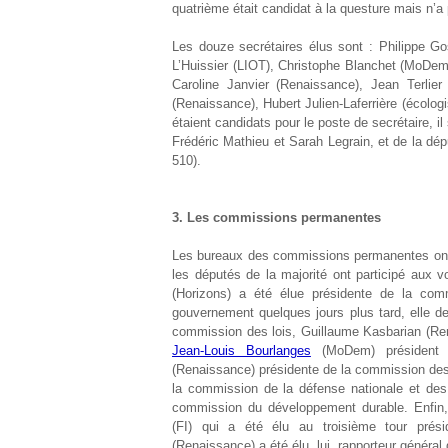
quatrième était candidat à la questure mais n’a 
Les douze secrétaires élus sont : Philippe Go
L’Huissier (LIOT), Christophe Blanchet (MoDe
Caroline Janvier (Renaissance), Jean Terlier
(Renaissance), Hubert Julien-Laferrière (écol
étaient candidats pour le poste de secrétaire, 
Frédéric Mathieu et Sarah Legrain, et de la dé
510).
3. Les commissions permanentes
Les bureaux des commissions permanentes ont 
les députés de la majorité ont participé aux 
(Horizons) a été élue présidente de la comm
gouvernement quelques jours plus tard, elle d
commission des lois, Guillaume Kasbarian (Re
Jean-Louis Bourlanges
(MoDem) président d
(Renaissance) présidente de la commission des
la commission de la défense nationale et des
commission du développement durable. Enfin, p
(FI) qui a été élu au troisième tour pré
(Renaissance) a été élu, lui, rapporteur général