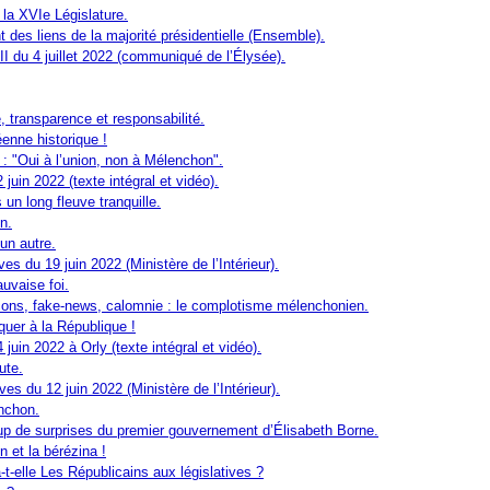
 la XVI
e
Législature.
des liens de la majorité présidentielle (Ensemble).
 du 4 juillet 2022 (communiqué de l’Élysée).
transparence et responsabilité.
éenne historique !
: "Oui à l’union, non à Mélenchon".
uin 2022 (texte intégral et vidéo).
s un long fleuve tranquille.
n.
 un autre.
es du 19 juin 2022 (Ministère de l’Intérieur).
uvaise foi.
upçons, fake-news, calomnie : le complotisme mélenchonien.
quer à la République !
uin 2022 à Orly (texte intégral et vidéo).
ute.
ves du 12 juin 2022 (Ministère de l’Intérieur).
nchon.
up de surprises du premier gouvernement d’Élisabeth Borne.
n et la bérézina !
t-elle Les Républicains aux législatives ?