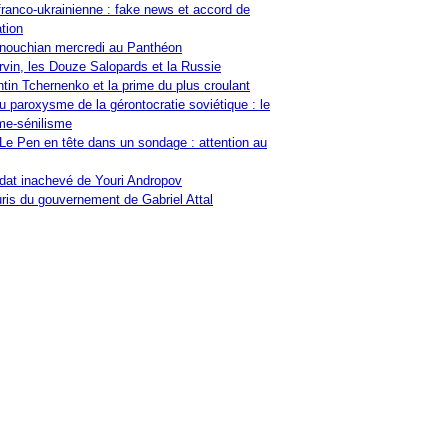
franco-ukrainienne : fake news et accord de
tion
nouchian mercredi au Panthéon
vin, les Douze Salopards et la Russie
tin Tchernenko et la prime du plus croulant
u paroxysme de la gérontocratie soviétique : le
me-sénilisme
Le Pen en tête dans un sondage : attention au
at inachevé de Youri Andropov
ris du gouvernement de Gabriel Attal