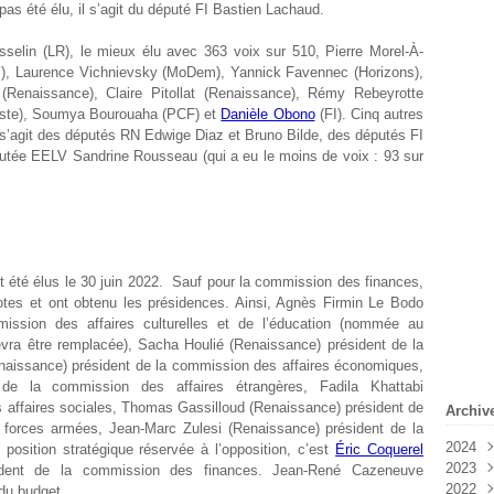
pas été élu, il s’agit du député FI Bastien Lachaud.
sselin (LR), le mieux élu avec 363 voix sur 510, Pierre Morel-À-
m), Laurence Vichnievsky (MoDem), Yannick Favennec (Horizons),
 (Renaissance), Claire Pitollat (Renaissance), Rémy Rebeyrotte
ogiste), Soumya Bourouaha (PCF) et
Danièle Obono
(FI). Cinq autres
il s’agit des députés RN Edwige Diaz et Bruno Bilde, des députés FI
putée EELV Sandrine Rousseau (qui a eu le moins de voix : 93 sur
été élus le 30 juin 2022. Sauf pour la commission des finances,
votes et ont obtenu les présidences. Ainsi, Agnès Firmin Le Bodo
ission des affaires culturelles et de l’éducation (nommée au
evra être remplacée), Sacha Houlié (Renaissance) président de la
naissance) président de la commission des affaires économiques,
e la commission des affaires étrangères, Fadila Khattabi
 affaires sociales, Thomas Gassilloud (Renaissance) président de
Archiv
 forces armées, Jean-Marc Zulesi (Renaissance) président de la
2024
osition stratégique réservée à l’opposition, c’est
Éric Coquerel
2023
Févr
sident de la commission des finances. Jean-René Cazeneuve
2022
Janv
Déc
 du budget.