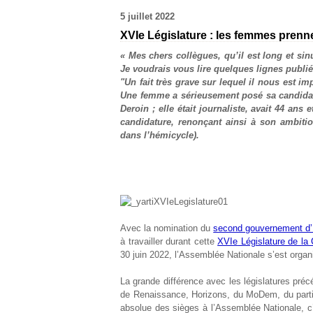
5 juillet 2022
XVIe Législature : les femmes prenn
« Mes chers collègues, qu’il est long et si
Je voudrais vous lire quelques lignes publié
"Un fait très grave sur lequel il nous est i
Une femme a sérieusement posé sa candidat
Deroin ; elle était journaliste, avait 44 ans
candidature, renonçant ainsi à son ambition
dans l’hémicycle).
Avec la nomination du
second gouvernement d’
à travailler durant cette
XVI
e
Législature de la
30 juin 2022, l’Assemblée Nationale s’est orga
La grande différence avec les législatures pré
de Renaissance, Horizons, du MoDem, du parti r
absolue des sièges à l’Assemblée Nationale, c