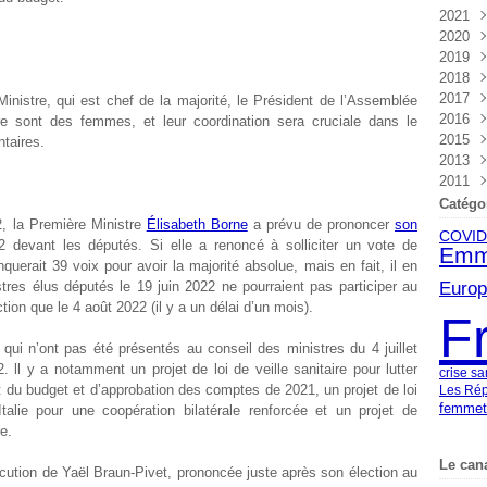
2021
Nov
Déc
2020
Oct
Nov
Déc
2019
Sep
Oct
Nov
Déc
2018
Aoû
Sep
Oct
Nov
Déc
2017
Juil
Aoû
Sep
Oct
Nov
Déc
inistre, qui est chef de la majorité, le Président de l’Assemblée
2016
Juin
Juil
Aoû
Sep
Oct
Nov
Déc
ire sont des femmes, et leur coordination sera cruciale dans le
2015
Mai
Juin
Juil
Aoû
Sep
Oct
Nov
Déc
taires.
2013
Avri
Mai
Juin
Juil
Aoû
Sep
Oct
Nov
Déc
2011
Mar
Avri
Mai
Juin
Juil
Aoû
Sep
Oct
Nov
Sep
Févr
Mar
Avri
Mai
Juin
Juil
Aoû
Sep
Oct
Avri
Catégo
Janv
Févr
Mar
Avri
Mai
Juin
Juil
Aoû
Sep
2, la Première Ministre
Élisabeth Borne
a prévu de prononcer
son
COVID
Janv
Févr
Mar
Avri
Mai
Juin
Juil
Aoû
22 devant les députés. Si elle a renoncé à solliciter un vote de
Emm
Janv
Févr
Mar
Avri
Mai
Juin
Juil
uerait 39 voix pour avoir la majorité absolue, mais en fait, il en
Janv
Févr
Mar
Avri
Mai
Juin
Euro
stres élus députés le 19 juin 2022 ne pourraient pas participer au
Janv
Févr
Mar
Avri
Mai
tion que le 4 août 2022 (il y a un délai d’un mois).
F
Janv
Févr
Mar
Avri
Janv
Févr
Mar
 qui n’ont pas été présentés au conseil des ministres du 4 juillet
Janv
. ll y a notamment un projet de loi de veille sanitaire pour lutter
crise sa
nt du budget et d’approbation des comptes de 2021, un projet de loi
Les Rép
femme
’Italie pour une coopération bilatérale renforcée et un projet de
e.
Le can
locution de Yaël Braun-Pivet, prononcée juste après son élection au