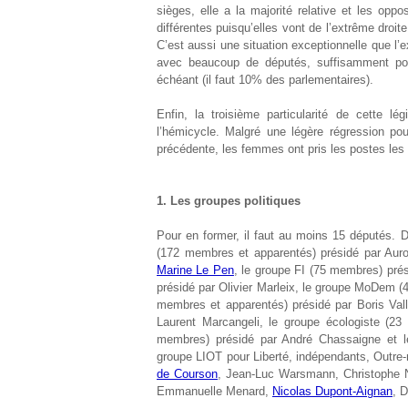
sièges, elle a la majorité relative et les opp
différentes puisqu’elles vont de l’extrême droit
C’est aussi une situation exceptionnelle que l’
avec beaucoup de députés, suffisamment pour
échéant (il faut 10% des parlementaires).
Enfin, la troisième particularité de cette l
l’hémicycle. Malgré une légère régression pou
précédente, les femmes ont pris les postes les p
1. Les groupes politiques
Pour en former, il faut au moins 15 députés. D
(172 membres et apparentés) présidé par Aur
Marine Le Pen
, le groupe FI (75 membres) pré
présidé par Olivier Marleix, le groupe MoDem (
membres et apparentés) présidé par Boris Val
Laurent Marcangeli, le groupe écologiste (2
membres) présidé par André Chassaigne et l
groupe LIOT pour Liberté, indépendants, Outre-m
de Courson
, Jean-Luc Warsmann, Christophe Nae
Emmanuelle Menard,
Nicolas Dupont-Aignan
, D