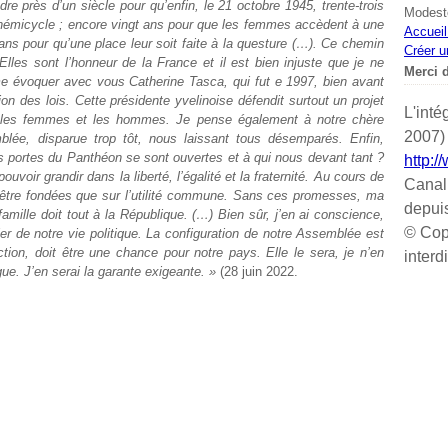
ndre près d’un siècle pour qu’enfin, le 21 octobre 1945, trente-trois
Modeste
 hémicycle ; encore vingt ans pour que les femmes accèdent à une
Accueil
s pour qu’une place leur soit faite à la questure (…). Ce chemin
Créer u
Elles sont l’honneur de la France et il est bien injuste que je ne
Merci d
me évoquer avec vous Catherine Tasca, qui fut e 1997, bien avant
n des lois. Cette présidente yvelinoise défendit surtout un projet
L'inté
entre les femmes et les hommes. Je pense également à notre chère
2007) 
blée, disparue trop tôt, nous laissant tous désemparés. Enfin,
es portes du Panthéon se sont ouvertes et à qui nous devant tant ?
http:/
voir grandir dans la liberté, l’égalité et la fraternité. Au cours de
Canal
t être fondées que sur l’utilité commune. Sans ces promesses, ma
depui
 famille doit tout à la République. (…) Bien sûr, j’en ai conscience,
© Cop
er de notre vie politique. La configuration de notre Assemblée est
ction, doit être une chance pour notre pays. Elle le sera, je n’en
interd
ue. J’en serai la garante exigeante. »
(28 juin 2022.