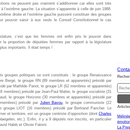
ositions ne peuvent pas vraiment s’additionner car elles sont très
e à l’extrême gauche. La situation s’apparente à celle de juin 1988.
extrême droite et l’extrême gauche puissent constituer des groupes
 pouvoir saisir à eux seuls le Conseil Constitutionnel le cas
égislature, c’est que les femmes ont enfin pris le pouvoir dans
r la proportion de députées femmes par rapport à la législature
lus importants. Il était temps !
Contac
ix groupes politiques se sont constitués : le groupe Renaissance
Recher
ore Bergé, le groupe RN (89 membres et apparentés) présidé par
sidé par Mathilde Panot, le groupe LR (62 membres et apparentés)
48 membres) présidé par Jean-Paul Mattei, le groupe socialiste (31
laud, le groupe Horizons (30 membres et apparentés) présidé par
3 membres) présidé par
Julien Bayou
, le groupe communiste (22
Article
e groupe LIOT (16 membres) présidé par Bertrand Pancher. Le
er et territoire, est un groupe centriste d’opposition (dont
Charles
Mélinée
gelen, etc.). Enfin, il y a 9 députés non inscrits, en particulier
émotion
avid Habib et Olivier Falorni.
La Pres