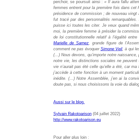
perchoir, se poursuit ainsi :
« Il aura fallu atte
femmes entrent pour la première fois dans cet
présidence de commission ; de nouveau vingt an
fut tracé par des personnalités remarquables. 
puisse ici toutes les citer. Je veux quand mê
moi, la première femme à présider la commissio
de loi constitutionnelle relatif à l’égalité 
Marielle de Sarnez
, grande figure de l’Assem
comment ne pas évoquer
Simone Veil
, à qui l
(…) Nous devons, qu’importe notre naissance, pou
notre vie, les distinctions sociales ne peuven
vie n’aurait pas été celle qu’elle a été, car ma
j’accède à cette fonction à un moment particuli
inédite. (…) Notre Assemblée, j’en ai la convi
doute pas, si nous choisissons la voie du dialog
Aussi sur le blog.
Sylvain Rakotoarison
(04 juillet 2022)
http://www.rakotoarison.eu
Pour aller plus loin :