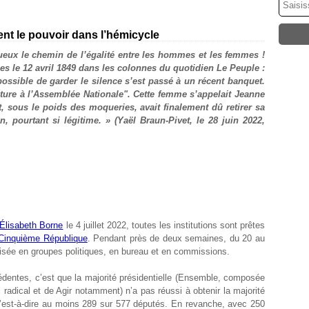
ent le pouvoir dans l’hémicycle
nueux le chemin de l’égalité entre les hommes et les femmes !
es le 12 avril 1849 dans les colonnes du quotidien Le Peuple :
mpossible de garder le silence s’est passé à un récent banquet.
ure à l’Assemblée Nationale". Cette femme s’appelait Jeanne
 et, sous le poids des moqueries, avait finalement dû retirer sa
, pourtant si légitime. » (Yaël Braun-Pivet, le 28 juin 2022,
Élisabeth Borne
le 4 juillet 2022, toutes les institutions sont prêtes
 Cinquième République
. Pendant près de deux semaines, du 20 au
nisée en groupes politiques, en bureau et en commissions.
cédentes, c’est que la majorité présidentielle (Ensemble, composée
adical et de Agir notamment) n’a pas réussi à obtenir la majorité
’est-à-dire au moins 289 sur 577 députés. En revanche, avec 250