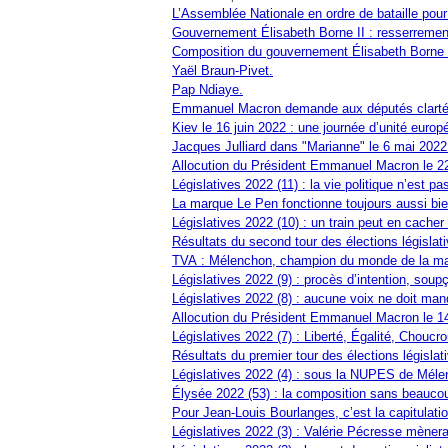
L’Assemblée Nationale en ordre de bataille pour
Gouvernement Élisabeth Borne II : resserrement 
Composition du gouvernement Élisabeth Borne II
Yaël Braun-Pivet.
Pap Ndiaye.
Emmanuel Macron demande aux députés clarté, 
Kiev le 16 juin 2022 : une journée d’unité europ
Jacques Julliard dans "Marianne" le 6 mai 2022 
Allocution du Président Emmanuel Macron le 22 j
Législatives 2022 (11) : la vie politique n’est pa
La marque Le Pen fonctionne toujours aussi bie
Législatives 2022 (10) : un train peut en cacher
Résultats du second tour des élections législativ
TVA : Mélenchon, champion du monde de la ma
Législatives 2022 (9) : procès d’intention, so
Législatives 2022 (8) : aucune voix ne doit man
Allocution du Président Emmanuel Macron le 14 j
Législatives 2022 (7) : Liberté, Égalité, Choucro
Résultats du premier tour des élections législati
Législatives 2022 (4) : sous la NUPES de Méle
Élysée 2022 (53) : la composition sans beauco
Pour Jean-Louis Bourlanges, c’est la capitulatio
Législatives 2022 (3) : Valérie Pécresse mènera-