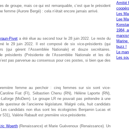
Amitié 
s de groupe, mais ce qui est remarquable, c’est que le président
coopéra
ne femme (Aurore Bergé) : cela n’était encore jamais arrivé.
Les Ma
Lee Mar
Konstan
1984, a
marxis
raun-Pivet
a été élue au second tour le 28 juin 2022. Le reste du
Marine 
né le 29 juin 2022. Il est composé de six vice-présidents (qui
buzz !
urs (qui gèrent l’Assemblée Nationale) et douze secrétaires.
Le mand
 de présidents (Présidente de l’Assemblée Nationale et les dix
Les sou
 n’est pas parvenue au consensus pour ces postes, si bien que des
 première femme au perchoir : cinq femmes sur six sont vice-
 Caroline Fiat (FI), Sébastien Chenu (RN), Hélène Laporte (RN),
r-Laforge (MoDem). Le groupe LR ne pouvait pas prétendre à une
 de questeur de l’ancienne législature. Malgré cela, huit candidats
. Les candidats non élus sont les écologistes Benjamin Lucas et
r 531), Valérie Rabault est première vice-présidente.
ric Woerth
(Renaissance) et Marie Guévenoux (Renaissance). Un