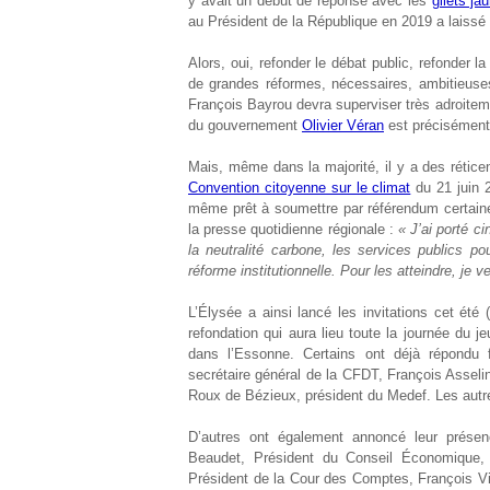
y avait un début de réponse avec les
gilets ja
au Président de la République en 2019 a laissé de
Alors, oui, refonder le débat public, refonder l
de grandes réformes, nécessaires, ambitieuses
François Bayrou devra superviser très adroiteme
du gouvernement
Olivier Véran
est précisément
Mais, même dans la majorité, il y a des rétice
Convention citoyenne sur le climat
du 21 juin 
même prêt à soumettre par référendum certaines
la presse quotidienne régionale :
« J’ai porté c
la neutralité carbone, les services publics p
réforme institutionnelle. Pour les atteindre, je v
L’Élysée a ainsi lancé les invitations cet été
refondation qui aura lieu toute la journée du 
dans l’Essonne. Certains ont déjà répondu fa
secrétaire général de la CFDT, François Asse
Roux de Bézieux, président du Medef. Les autre
D’autres ont également annoncé leur présence
Beaudet, Président du Conseil Économique,
Président de la Cour des Comptes, François Vi