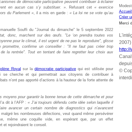
anismes de démocratie participative peuvent contribuer à éclairer
Modeste
uvent en aucun cas s’y substituer. »
. Refusant cet
« exercice
Accueil
hors du Parlement »
, il a mis en garde :
« La loi ne se vote qu’au
Créer u
Merci d
’Emmanuelle Souffi du "Journal du dimanche" le 5 septembre 2022
L'inté
tat, donc, marchent sur des œufs. "Le ‘on prendra toutes vos
yenne pour le climat, il est urgent de ne pas le reproduire", glisse
2007) 
promettre, confirme un conseiller : "Il ne faut pas créer trop
http:/
 de la rentrée". Tout en tentant de faire regretter leur choix aux
Canal
depui
olène Royal
sur la
démocratie participative
qui est utilisée pour
© Cop
 se cherche et qui permettrait aux citoyens de contribuer à
interd
ébats n’ont pas apporté d’actions à la hauteur de la forte attente de
les moyens pour garantir la bonne tenue de cette démarche et pour
l l’a dit à l’AFP :
« J’ai toujours défendu cette idée selon laquelle il
aire avancer un certain nombre de diagnostics qui n’avancent
ue, malgré les nombreuses défections, veut quand même persévérer
se, même une coquille vide, en espérant que, par un effet
 et rejoindraient le conseil.