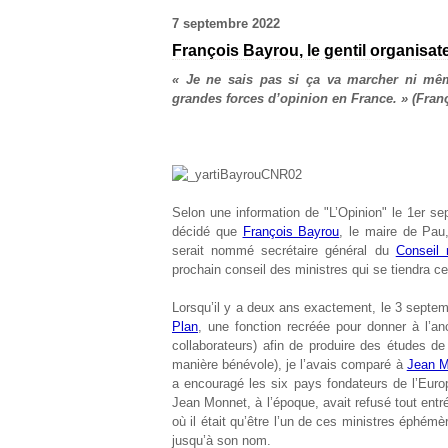
7 septembre 2022
François Bayrou, le gentil organisat
« Je ne sais pas si ça va marcher ni mêm
grandes forces d’opinion en France. » (Franç
Selon une information de "L’Opinion" le 1
er
sep
décidé que
François Bayrou
, le maire de Pau
serait nommé secrétaire général du
Conseil 
prochain conseil des ministres qui se tiendra 
Lorsqu’il y a deux ans exactement, le 3 sept
Plan
, une fonction recréée pour donner à l’a
collaborateurs) afin de produire des études d
manière bénévole), je l’avais comparé à
Jean M
a encouragé les six pays fondateurs de l’Europ
Jean Monnet, à l’époque, avait refusé tout entrée
où il était qu’être l’un de ces ministres éphémè
jusqu’à son nom.