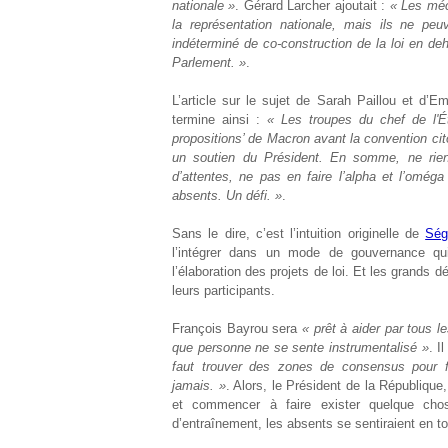
nationale »
. Gérard Larcher ajoutait :
« Les méc
la représentation nationale, mais ils ne pe
indéterminé de co-construction de la loi en de
Parlement. »
.
L’article sur le sujet de Sarah Paillou et d
termine ainsi :
« Les troupes du chef de l'É
propositions’ de Macron avant la convention cito
un soutien du Président. En somme, ne rien 
d’attentes, ne pas en faire l’alpha et l’oméga
absents. Un défi. »
.
Sans le dire, c’est l’intuition originelle de
Ség
l’intégrer dans un mode de gouvernance qui
l’élaboration des projets de loi. Et les grands d
leurs participants.
François Bayrou sera
« prêt à aider par tous 
que personne ne se sente instrumentalisé »
. I
faut trouver des zones de consensus pour f
jamais. »
. Alors, le Président de la Républiq
et commencer à faire exister quelque cho
d’entraînement, les absents se sentiraient en tort