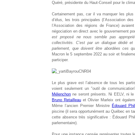
Quéré, présidente du Haut-Conseil pour le clima
Certainement pas, car il va manquer les plus 
d’élus, les trois principales (l’Association d
l’Association des régions de France) avaient 
négociation en direct avec le gouvernement pou
est proposé ne nous semble pas approprié
collectivités. C’est par un dialogue dédié et 
parlement, que doivent être abordées ces qu
Macron le 5 septembre 2022 au soir et finalemen
participer.
Le plus grave est l’absence de tous les partis
voient seulement un "outil de communicatio
Mélenchon
ne seront présents. Ni EELV, ni l
Bruno Retailleau
et Olivier Marleix ont égaleme
Même l’ancien Premier Ministre
Édouard Phil
piscine (il sera opportunément au Québec en ta
cette absence très significative : Édouard Ph
parlementaire).
Pour une instance censée représenter toutes les 