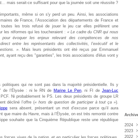
t… mais serait-ce suffisant pour que la journée soit une réussite ?
importants, même si on s'y perd un peu. Ainsi, les associations
es maires de France, l’Association des départements de France et
toutes les trois refusé de jouer le jeu car elles préfèrent une
r les réformes qui les toucheraient :
« Le cadre du CNR qui nous
 pour évoquer les enjeux relevant des compétences de nos
direct entre les représentants des collectivités, l’exécutif et le
estions. »
. Mais leurs présidents ont été reçus par Emmanuel
t, ayant reçu des "garanties", les trois associations d'élus vont y
 politiques qui ne sont pas dans la majorité présidentielle. Ils y
n" de l’Élysée : ni le RN de
Marine Le Pen
, ni FI de
Jean-Luc
e PCF. Ni probablement le PS. Les deux présidents de groupe LR
nt décliné l’offre (
« hors de question de participer à tout ça »
).
ippe
sera absent, présentant un mot d’excuse parce qu’il aura
nt que maire du Havre, mais à l’Élysée, on est très remonté contre
Archiv
ilippe souhaite que la Cinquième République reste une république
2024
2023
Févr
2022
Janv
Déc
forces vives de la nation, et en particulier les forces politiques,