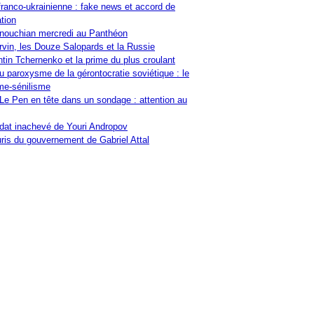
franco-ukrainienne : fake news et accord de
tion
nouchian mercredi au Panthéon
vin, les Douze Salopards et la Russie
tin Tchernenko et la prime du plus croulant
u paroxysme de la gérontocratie soviétique : le
me-sénilisme
Le Pen en tête dans un sondage : attention au
at inachevé de Youri Andropov
ris du gouvernement de Gabriel Attal