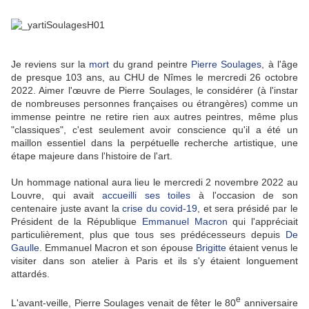
Je reviens sur la
mort
du grand peintre
Pierre Soulages
, à l'âge
de presque 103 ans, au CHU de Nîmes le mercredi 26 octobre
2022. Aimer l'œuvre de Pierre Soulages, le considérer (à l'instar
de nombreuses personnes françaises ou étrangères) comme un
immense peintre ne retire rien aux autres peintres, même plus
"classiques", c'est seulement avoir conscience qu'il a été un
maillon essentiel dans la perpétuelle recherche artistique, une
étape majeure dans l'histoire de l'art.
Un hommage national aura lieu le mercredi 2 novembre 2022 au
Louvre, qui avait
accueilli ses toiles
à l'occasion de son
centenaire juste avant la
crise du covid-19
, et sera présidé par le
Président de la République
Emmanuel Macron
qui l'appréciait
particulièrement, plus que tous ses prédécesseurs depuis
De
Gaulle
. Emmanuel Macron et son épouse
Brigitte
étaient venus le
visiter dans son atelier à Paris et ils s'y étaient longuement
attardés.
e
L'avant-veille, Pierre Soulages venait de fêter le 80
anniversaire