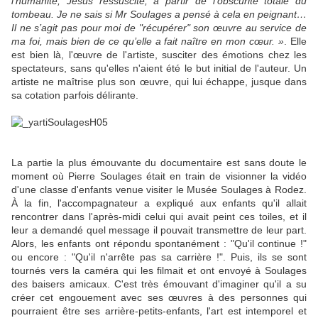
l’humanité, Jésus ressuscité, à partir de l’obscurité totale du
tombeau. Je ne sais si Mr Soulages a pensé à cela en peignant…
Il ne s’agit pas pour moi de "récupérer" son œuvre au service de
ma foi, mais bien de ce qu’elle a fait naître en mon cœur. »
. Elle
est bien là, l'œuvre de l'artiste, susciter des émotions chez les
spectateurs, sans qu'elles n'aient été le but initial de l'auteur. Un
artiste ne maîtrise plus son œuvre, qui lui échappe, jusque dans
sa cotation parfois délirante.
La partie la plus émouvante du documentaire est sans doute le
moment où Pierre Soulages était en train de visionner la vidéo
d'une classe d'enfants venue visiter le Musée Soulages à Rodez.
À la fin, l'accompagnateur a expliqué aux enfants qu'il allait
rencontrer dans l'après-midi celui qui avait peint ces toiles, et il
leur a demandé quel message il pouvait transmettre de leur part.
Alors, les enfants ont répondu spontanément : "Qu'il continue !"
ou encore : "Qu'il n'arrête pas sa carrière !". Puis, ils se sont
tournés vers la caméra qui les filmait et ont envoyé à Soulages
des baisers amicaux. C'est très émouvant d'imaginer qu'il a su
créer cet engouement avec ses œuvres à des personnes qui
pourraient être ses arrière-petits-enfants, l'art est intemporel et