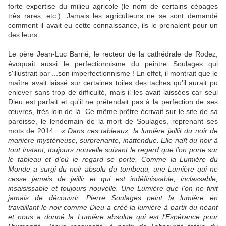
forte expertise du milieu agricole (le nom de certains cépages
très rares, etc.). Jamais les agriculteurs ne se sont demandé
comment il avait eu cette connaissance, ils le prenaient pour un
des leurs.
Le père Jean-Luc Barrié, le recteur de la cathédrale de Rodez,
évoquait aussi le perfectionnisme du peintre Soulages qui
s'illustrait par ...son imperfectionnisme ! En effet, il montrait que le
maître avait laissé sur certaines toiles des taches qu'il aurait pu
enlever sans trop de difficulté, mais il les avait laissées car seul
Dieu est parfait et qu'il ne prétendait pas à la perfection de ses
œuvres, très loin de là. Ce même prêtre écrivait sur le site de sa
paroisse, le lendemain de la mort de Soulages, reprenant ses
mots de 2014 :
« Dans ces tableaux, la lumière jaillit du noir de
manière mystérieuse, surprenante, inattendue. Elle naît du noir à
tout instant, toujours nouvelle suivant le regard que l’on porte sur
le tableau et d’où le regard se porte. Comme la Lumière du
Monde a surgi du noir absolu du tombeau, une Lumière qui ne
cesse jamais de jaillir et qui est indéfinissable, inclassable,
insaisissable et toujours nouvelle. Une Lumière que l’on ne finit
jamais de découvrir. Pierre Soulages peint la lumière en
travaillant le noir comme Dieu a créé la lumière à partir du néant
et nous a donné la Lumière absolue qui est l’Espérance pour