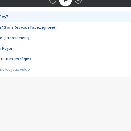
 DayZ
 a 13 ans (et vous l'avez ignoré)
e (littéralement)
im Rayan
 toutes les règles
s les jeux vidéo
us choquant de Rockstar ? - Le scandale BULLY
e plus moche de Steam
du RÊVE tourne au CAUCHEMAR
pendant 8 heures
it… à tort