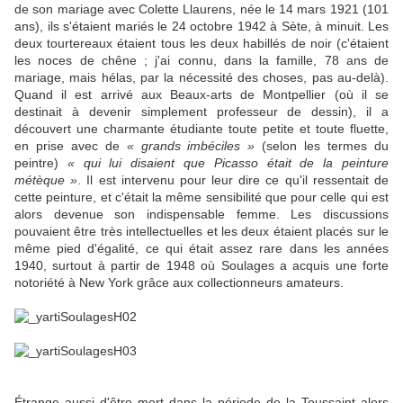
de son mariage avec Colette Llaurens, née le 14 mars 1921 (101
ans), ils s'étaient mariés le 24 octobre 1942 à Sète, à minuit. Les
deux tourtereaux étaient tous les deux habillés de noir (c'étaient
les noces de chêne ; j'ai connu, dans la famille, 78 ans de
mariage, mais hélas, par la nécessité des choses, pas au-delà).
Quand il est arrivé aux Beaux-arts de Montpellier (où il se
destinait à devenir simplement professeur de dessin), il a
découvert une charmante étudiante toute petite et toute fluette,
en prise avec de
« grands imbéciles »
(selon les termes du
peintre)
« qui lui disaient que Picasso était de la peinture
métèque »
. Il est intervenu pour leur dire ce qu'il ressentait de
cette peinture, et c'était la même sensibilité que pour celle qui est
alors devenue son indispensable femme. Les discussions
pouvaient être très intellectuelles et les deux étaient placés sur le
même pied d'égalité, ce qui était assez rare dans les années
1940, surtout à partir de 1948 où Soulages a acquis une forte
notoriété à New York grâce aux collectionneurs amateurs.
Étrange aussi d'être mort dans la période de la Toussaint alors