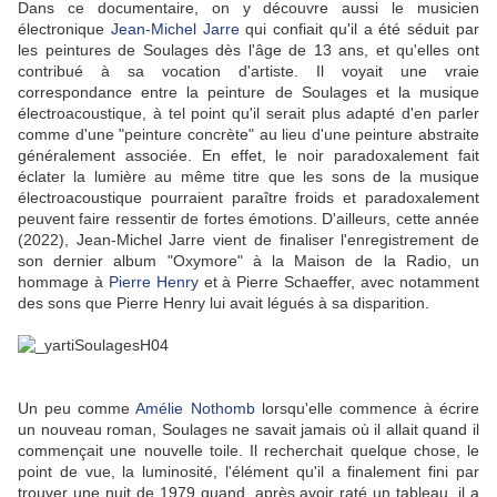
Dans ce documentaire, on y découvre aussi le musicien
électronique
Jean-Michel Jarre
qui confiait qu'il a été séduit par
les peintures de Soulages dès l'âge de 13 ans, et qu'elles ont
contribué à sa vocation d'artiste. Il voyait une vraie
correspondance entre la peinture de Soulages et la musique
électroacoustique, à tel point qu'il serait plus adapté d'en parler
comme d'une "peinture concrète" au lieu d'une peinture abstraite
généralement associée. En effet, le noir paradoxalement fait
éclater la lumière au même titre que les sons de la musique
électroacoustique pourraient paraître froids et paradoxalement
peuvent faire ressentir de fortes émotions. D'ailleurs, cette année
(2022), Jean-Michel Jarre vient de finaliser l'enregistrement de
son dernier album "Oxymore" à la Maison de la Radio, un
hommage à
Pierre Henry
et à Pierre Schaeffer, avec notamment
des sons que Pierre Henry lui avait légués à sa disparition.
Un peu comme
Amélie Nothomb
lorsqu'elle commence à écrire
un nouveau roman, Soulages ne savait jamais où il allait quand il
commençait une nouvelle toile. Il recherchait quelque chose, le
point de vue, la luminosité, l'élément qu'il a finalement fini par
trouver une nuit de 1979 quand, après avoir raté un tableau, il a