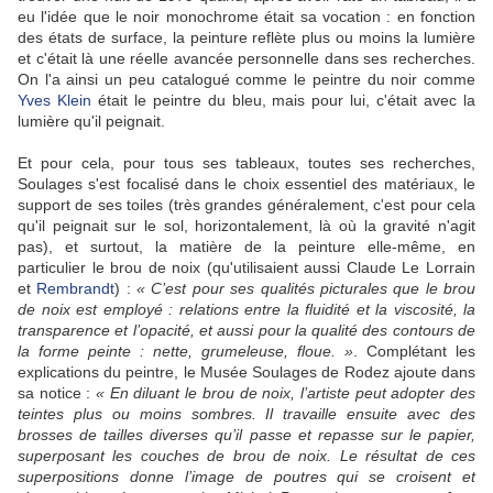
eu l'idée que le noir monochrome était sa vocation : en fonction
des états de surface, la peinture reflète plus ou moins la lumière
et c'était là une réelle avancée personnelle dans ses recherches.
On l'a ainsi un peu catalogué comme le peintre du noir comme
Yves Klein
était le peintre du bleu, mais pour lui, c'était avec la
lumière qu'il peignait.
Et pour cela, pour tous ses tableaux, toutes ses recherches,
Soulages s'est focalisé dans le choix essentiel des matériaux, le
support de ses toiles (très grandes généralement, c'est pour cela
qu'il peignait sur le sol, horizontalement, là où la gravité n'agit
pas), et surtout, la matière de la peinture elle-même, en
particulier le brou de noix (qu'utilisaient aussi Claude Le Lorrain
et
Rembrandt
) :
« C’est pour ses qualités picturales que le brou
de noix est employé : relations entre la fluidité et la viscosité, la
transparence et l’opacité, et aussi pour la qualité des contours de
la forme peinte : nette, grumeleuse, floue. »
. Complétant les
explications du peintre, le Musée Soulages de Rodez ajoute dans
sa notice :
« En diluant le brou de noix, l’artiste peut adopter des
teintes plus ou moins sombres. Il travaille ensuite avec des
brosses de tailles diverses qu’il passe et repasse sur le papier,
superposant les couches de brou de noix. Le résultat de ces
superpositions donne l’image de poutres qui se croisent et