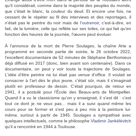
qu'il considérait, comme dans la majorité des peuples du monde,
que c'était le blanc, la couleur du deuil. Et encore une fois, ne
cessant de le répéter au fil des interviews et des reportages, il
n'était pas le peintre du noir mais de
l'outrenoir
, c'est-à-dire, en
fait, de la lumière, celle qui reflète sur ses toiles, ce qui fait qu'en
fonction des heures de la journée, l'œuvre peut évoluer.
À l'annonce de la mort de Pierre Soulages, la chaîne Arte a
programmé en seconde partie de soirée, le 26 octobre 2022,
l'excellent documentaire de 52 minutes de Stéphane Berthomieux
déjà diffusé en 2017 (donc, bien avant son centenaire). Dans ce
documentaire, on peut y voir toute la trajectoire de Soulages.
L'idée d'être peintre ne lui était pas venue d'office. Il voulait se
consacrer à l'art dès le plus jeune, c'était sûr, mais il s'imaginait
plutôt en professeur de dessin. C'était pourquoi, de retour en
1941, il a postulé pour l'École des Beaux-arts de Montpellier.
Quand il a vu le classicisme qu'on y enseignait, il s'est dit : c'est
tout ce dont je ne veux pas... mais il a suivi quand même les
cours pour se former et s'est peu à peu mis à la peinture lui-
même, surtout à partir de 1945. Soulages a sympathisé avec
quelques intellectuels, comme le philosophe
Vladimir Jankélévitch
qu'il a rencontré en 1944 à Toulouse.