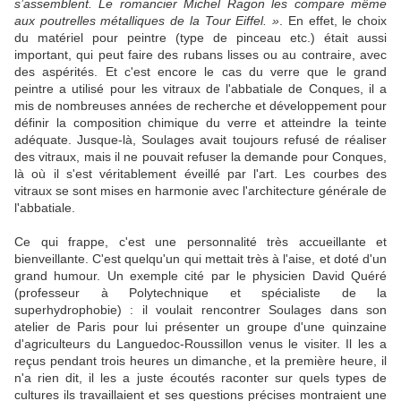
s’assemblent. Le romancier Michel Ragon les compare même
aux poutrelles métalliques de la Tour Eiffel. »
. En effet, le choix
du matériel pour peintre (type de pinceau etc.) était aussi
important, qui peut faire des rubans lisses ou au contraire, avec
des aspérités. Et c'est encore le cas du verre que le grand
peintre a utilisé pour les vitraux de l'abbatiale de Conques, il a
mis de nombreuses années de recherche et développement pour
définir la composition chimique du verre et atteindre la teinte
adéquate. Jusque-là, Soulages avait toujours refusé de réaliser
des vitraux, mais il ne pouvait refuser la demande pour Conques,
là où il s'est véritablement éveillé par l'art. Les courbes des
vitraux se sont mises en harmonie avec l'architecture générale de
l'abbatiale.
Ce qui frappe, c'est une personnalité très accueillante et
bienveillante. C'est quelqu'un qui mettait très à l'aise, et doté d'un
grand humour. Un exemple cité par le physicien David Quéré
(professeur à Polytechnique et spécialiste de la
superhydrophobie) : il voulait rencontrer Soulages dans son
atelier de Paris pour lui présenter un groupe d'une quinzaine
d'agriculteurs du Languedoc-Roussillon venus le visiter. Il les a
reçus pendant trois heures un dimanche, et la première heure, il
n'a rien dit, il les a juste écoutés raconter sur quels types de
cultures ils travaillaient et ses questions précises montraient une