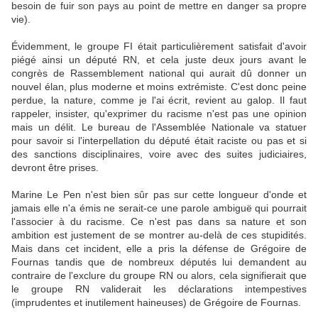
besoin de fuir son pays au point de mettre en danger sa propre
vie).
Évidemment, le groupe FI était particulièrement satisfait d'avoir
piégé ainsi un député RN, et cela juste deux jours avant le
congrès de Rassemblement national qui aurait dû donner un
nouvel élan, plus moderne et moins extrémiste. C'est donc peine
perdue, la nature, comme je l'ai écrit, revient au galop. Il faut
rappeler, insister, qu'exprimer du racisme n'est pas une opinion
mais un délit. Le bureau de l'Assemblée Nationale va statuer
pour savoir si l'interpellation du député était raciste ou pas et si
des sanctions disciplinaires, voire avec des suites judiciaires,
devront être prises.
Marine Le Pen n'est bien sûr pas sur cette longueur d'onde et
jamais elle n'a émis ne serait-ce une parole ambiguë qui pourrait
l'associer à du racisme. Ce n'est pas dans sa nature et son
ambition est justement de se montrer au-delà de ces stupidités.
Mais dans cet incident, elle a pris la défense de Grégoire de
Fournas tandis que de nombreux députés lui demandent au
contraire de l'exclure du groupe RN ou alors, cela signifierait que
le groupe RN validerait les déclarations intempestives
(imprudentes et inutilement haineuses) de Grégoire de Fournas.