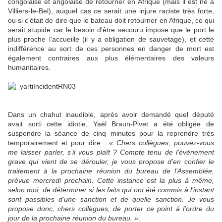
congolaise et angolaise de retourner en Afrique (mais il est né à
Villiers-le-Bel), auquel cas ce serait une injure raciste très forte,
ou si c'était de dire que le bateau doit retourner en Afrique, ce qui
serait stupide car le besoin d'être secouru impose que le port le
plus proche l'accueille (il y a obligation de sauvetage), et cette
indifférence au sort de ces personnes en danger de mort est
également contraires aux plus élémentaires des valeurs
humanitaires.
Dans un chahut inaudible, après avoir demandé quel député
avait sorti cette idiotie, Yaël Braun-Pivet a été obligée de
suspendre la séance de cinq minutes pour la reprendre très
temporairement et pour dire :
« Chers collègues, pouvez-vous
me laisser parler, s’il vous plaît ? Compte tenu de l’événement
grave qui vient de se dérouler, je vous propose d’en confier le
traitement à la prochaine réunion du bureau de l’Assemblée,
prévue mercredi prochain. Cette instance est la plus à même,
selon moi, de déterminer si les faits qui ont été commis à l’instant
sont passibles d’une sanction et de quelle sanction. Je vous
propose donc, chers collègues, de porter ce point à l’ordre du
jour de la prochaine réunion du bureau. »
.