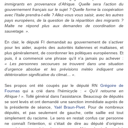
immigrants en provenance d’Afrique. Quelle sera l’action du
gouvernement français sur le sujet ? Quelle forme la coopération
avec l’Italie prendra-t-elle ? Allez-vous vous saisir, avec les autres
pays européens, de la question de la répartition des migrants ?
Malte ne répond plus aux demandes de coordination de
sauvetage. »
.
En clair, le député FI demandait au gouvernement de s'activer
pour les aider, auprès des autorités italiennes et maltaises, et
plus généralement, de coordonner les politiques européennes. Et
puis, il a commencé une phrase qu'il n'a jamais pu achever :
« Les personnes secourues se trouvent dans une situation
d’urgence absolue et les prévisions météo indiquent une
détérioration significative du climat… »
.
Ses propos ont été coupés par le député RN
Grégoire de
Fournas
qui a crié dans l'hémicycle :
« Qu'il retourne en
Afrique ! »
. Tollé général dans l'assistance. Beaucoup de députés
se sont levés et ont demandé une sanction immédiate auprès de
la présidente de séance,
Yaël Braun-Pivet
. Pour de nombreux
députés, et pas seulement de gauche, cette saillie est tout
simplement du racisme. Le sens en restait confus car personne
ne connaît l'intention, si c'était de dire au député d'origines