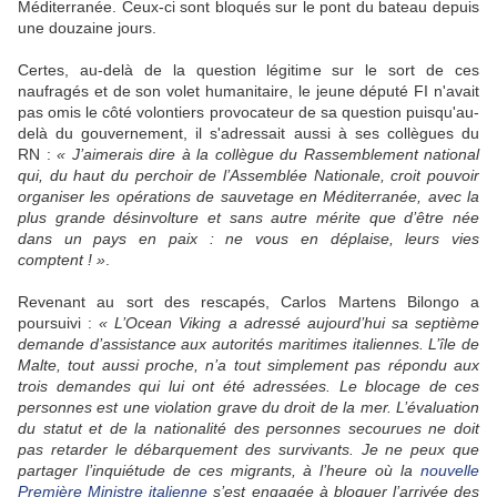
Méditerranée. Ceux-ci sont bloqués sur le pont du bateau depuis
une douzaine jours.
Certes, au-delà de la question légitime sur le sort de ces
naufragés et de son volet humanitaire, le jeune député FI n'avait
pas omis le côté volontiers provocateur de sa question puisqu'au-
delà du gouvernement, il s'adressait aussi à ses collègues du
RN :
« J’aimerais dire à la collègue du Rassemblement national
qui, du haut du perchoir de l’Assemblée Nationale, croit pouvoir
organiser les opérations de sauvetage en Méditerranée, avec la
plus grande désinvolture et sans autre mérite que d’être née
dans un pays en paix : ne vous en déplaise, leurs vies
comptent ! »
.
Revenant au sort des rescapés, Carlos Martens Bilongo a
poursuivi :
« L’Ocean Viking a adressé aujourd’hui sa septième
demande d’assistance aux autorités maritimes italiennes. L’île de
Malte, tout aussi proche, n’a tout simplement pas répondu aux
trois demandes qui lui ont été adressées. Le blocage de ces
personnes est une violation grave du droit de la mer. L’évaluation
du statut et de la nationalité des personnes secourues ne doit
pas retarder le débarquement des survivants. Je ne peux que
partager l’inquiétude de ces migrants, à l’heure où la
nouvelle
Première Ministre italienne
s’est engagée à bloquer l’arrivée des