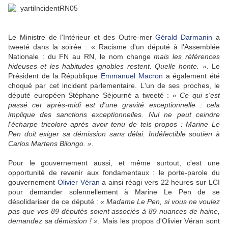
Le Ministre de l'Intérieur et des Outre-mer
Gérald Darmanin
a
tweeté dans la soirée : « Racisme d'un député à l'Assemblée
Nationale : du FN au RN, le nom change
mais les références
hideuses et les habitudes ignobles restent. Quelle honte. »
. Le
Président de la République
Emmanuel Macron
a également été
choqué par cet incident parlementaire. L'un de ses proches, le
député européen Stéphane Séjourné a tweeté :
« Ce qui s'est
passé cet après-midi est d'une gravité exceptionnelle : cela
implique des sanctions exceptionnelles. Nul ne peut ceindre
l'écharpe tricolore après avoir tenu de tels propos : Marine Le
Pen doit exiger sa démission sans délai. Indéfectible soutien à
Carlos Martens Bilongo. »
.
Pour le gouvernement aussi, et même surtout, c'est une
opportunité de revenir aux fondamentaux : le porte-parole du
gouvernement
Olivier Véran
a ainsi réagi vers 22 heures sur LCI
pour demander solennellement à Marine Le Pen de se
désolidariser de ce député :
« Madame Le Pen, si vous ne voulez
pas que vos 89 députés soient associés à 89 nuances de haine,
demandez sa démission ! »
. Mais les propos d'Olivier Véran sont