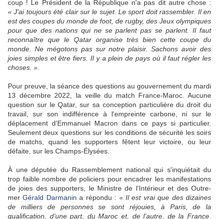
coup ! Le Président de la République n'a pas dit autre chose :
« J’ai toujours été clair sur le sujet. Le sport doit rassembler. Il en
est des coupes du monde de foot, de rugby, des Jeux olympiques
pour que des nations qui ne se parlent pas se parlent. Il faut
reconnaître que le Qatar organise très bien cette coupe du
monde. Ne mégotons pas sur notre plaisir. Sachons avoir des
joies simples et être fiers. Il y a plein de pays où il faut régler les
choses. »
.
Pour preuve, la séance des questions au gouvernement du mardi
13 décembre 2022, la veille du match France-Maroc. Aucune
question sur le Qatar, sur sa conception particulière du droit du
travail, sur son indifférence à l'empreinte carbone, ni sur le
déplacement d'Emmanuel Macron dans ce pays si particulier.
Seulement deux questions sur les conditions de sécurité les soirs
de matchs, quand les supporters fêtent leur victoire, ou leur
défaite, sur les Champs-Élysées.
À une députée du Rassemblement national qui s'inquiétait du
trop faible nombre de policiers pour encadrer les manifestations
de joies des supporters, le Ministre de l'Intérieur et des Outre-
mer
Gérald Darmanin
a répondu :
« Il est vrai que des dizaines
de milliers de personnes se sont réjouies, à Paris, de la
qualification, d’une part, du Maroc et, de l’autre, de la France.