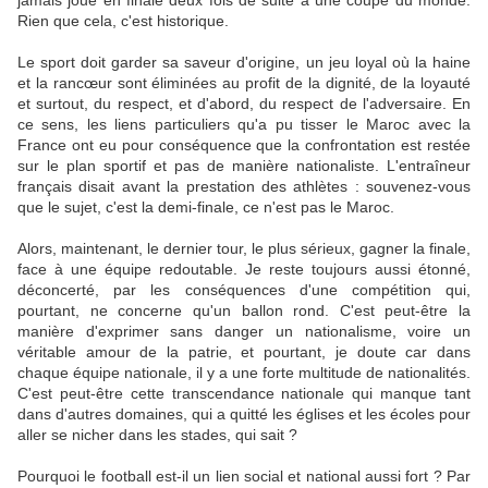
jamais joué en finale deux fois de suite à une coupe du monde.
Rien que cela, c'est historique.
Le sport doit garder sa saveur d'origine, un jeu loyal où la haine
et la rancœur sont éliminées au profit de la dignité, de la loyauté
et surtout, du respect, et d'abord, du respect de l'adversaire. En
ce sens, les liens particuliers qu'a pu tisser le Maroc avec la
France ont eu pour conséquence que la confrontation est restée
sur le plan sportif et pas de manière nationaliste. L'entraîneur
français disait avant la prestation des athlètes : souvenez-vous
que le sujet, c'est la demi-finale, ce n'est pas le Maroc.
Alors, maintenant, le dernier tour, le plus sérieux, gagner la finale,
face à une équipe redoutable. Je reste toujours aussi étonné,
déconcerté, par les conséquences d'une compétition qui,
pourtant, ne concerne qu'un ballon rond. C'est peut-être la
manière d'exprimer sans danger un nationalisme, voire un
véritable amour de la patrie, et pourtant, je doute car dans
chaque équipe nationale, il y a une forte multitude de nationalités.
C'est peut-être cette transcendance nationale qui manque tant
dans d'autres domaines, qui a quitté les églises et les écoles pour
aller se nicher dans les stades, qui sait ?
Pourquoi le football est-il un lien social et national aussi fort ? Par