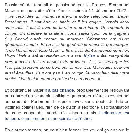
Passionné de football et passionné par la France, Emmanuel
Macron ne pouvait qu'être ému le soir du 14 décembre 2022 :
« Je veux dire un immense merci à notre sélectionneur Didier
Deschamps. Il sait être en finale et il les gagne. Jamais deux
sans trois. Il est là avec sa baraka et son talent. On rapporte la
coupe. On prépare la finale et, vous savez quoi, on la gagne !
(…) Giroud aurait encore pu marquer. Griezmann est d’une
générosité inouïe. Et on a cette génération nouvelle qui marque.
Théo Hernandez, Kolo Muani… Ils me rendent immensément fier.
Hugo Lloris a été au rendez-vous aussi.
Kylian
a été marqué de
près mais il a fait un boulot extraordinaire. (…) Je veux que les
Français profitent de ce bonheur simple. Les Marocains peuvent
aussi être fiers. Ils n’ont pas à en rougir. Je veux leur dire notre
amitié. Que tout le monde profite de ce moment. »
.
Et pourtant, le Qatar
n'a pas changé
, probablement se retrouvant
au centre d'un scandale politique qui promet d'être exceptionnel
au cœur du Parlement Européen avec sans doute de futures
victimes collatérales, rien de ce qu'on a reproché à l'organisation
de cette coupe du monde n'a disparu, mais
l'indignation est
toujours conditionnée à une spirale de l'échec
.
En d'autres termes, on veut bien fermer les yeux si ça en vaut le