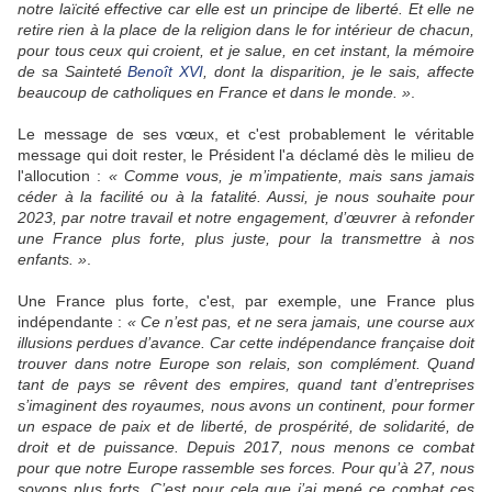
notre laïcité effective car elle est un principe de liberté. Et elle ne
retire rien à la place de la religion dans le for intérieur de chacun,
pour tous ceux qui croient, et je salue, en cet instant, la mémoire
de sa Sainteté
Benoît XVI
, dont la disparition, je le sais, affecte
beaucoup de catholiques en France et dans le monde. »
.
Le message de ses vœux, et c'est probablement le véritable
message qui doit rester, le Président l'a déclamé dès le milieu de
l'allocution :
« Comme vous, je m’impatiente, mais sans jamais
céder à la facilité ou à la fatalité. Aussi, je nous souhaite pour
2023, par notre travail et notre engagement, d’œuvrer à refonder
une France plus forte, plus juste, pour la transmettre à nos
enfants. »
.
Une France plus forte, c'est, par exemple, une France plus
indépendante :
« Ce n’est pas, et ne sera jamais, une course aux
illusions perdues d’avance. Car cette indépendance française doit
trouver dans notre Europe son relais, son complément. Quand
tant de pays se rêvent des empires, quand tant d’entreprises
s’imaginent des royaumes, nous avons un continent, pour former
un espace de paix et de liberté, de prospérité, de solidarité, de
droit et de puissance. Depuis 2017, nous menons ce combat
pour que notre Europe rassemble ses forces. Pour qu’à 27, nous
soyons plus forts. C’est pour cela que j’ai mené ce combat ces