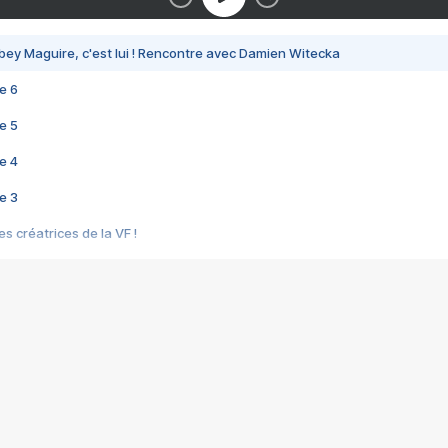
bey Maguire, c'est lui ! Rencontre avec Damien Witecka
e 6
e 5
e 4
e 3
s créatrices de la VF !
e 2
e 1
e Mektoub My Love arrive enfin ! Rencontre avec Shaïn Boumedine et Sal
i : après Toni en famille
elle réalise le bouleversant Dites lui que je l'aime