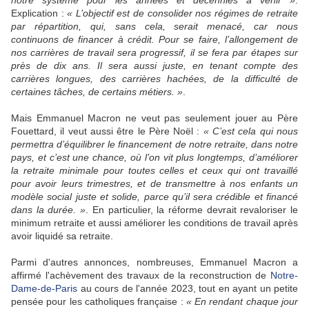
notre système pour les années et décennies à venir »
.
Explication :
« L’objectif est de consolider nos régimes de retraite
par répartition, qui, sans cela, serait menacé, car nous
continuons de financer à crédit. Pour se faire, l’allongement de
nos carrières de travail sera progressif, il se fera par étapes sur
près de dix ans. Il sera aussi juste, en tenant compte des
carrières longues, des carrières hachées, de la difficulté de
certaines tâches, de certains métiers. »
.
Mais Emmanuel Macron ne veut pas seulement jouer au Père
Fouettard, il veut aussi être le Père Noël :
« C’est cela qui nous
permettra d’équilibrer le financement de notre retraite, dans notre
pays, et c’est une chance, où l’on vit plus longtemps, d’améliorer
la retraite minimale pour toutes celles et ceux qui ont travaillé
pour avoir leurs trimestres, et de transmettre à nos enfants un
modèle social juste et solide, parce qu’il sera crédible et financé
dans la durée. »
. En particulier, la réforme devrait revaloriser le
minimum retraite et aussi améliorer les conditions de travail après
avoir liquidé sa retraite.
Parmi d'autres annonces, nombreuses, Emmanuel Macron a
affirmé l'achèvement des travaux de la reconstruction de
Notre-
Dame-de-Paris
au cours de l'année 2023, tout en ayant un petite
pensée pour les catholiques française :
« En rendant chaque jour