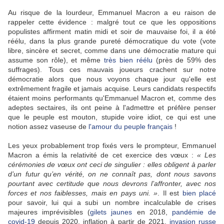
Au risque de la lourdeur, Emmanuel Macron a eu raison de
rappeler cette évidence : malgré tout ce que les oppositions
populistes affirment matin midi et soir de mauvaise foi, il a été
réélu, dans la plus grande pureté démocratique du vote (vote
libre, sincère et secret, comme dans une démocratie mature qui
assume son rôle), et même
très bien réélu
(près de 59% des
suffrages). Tous ces mauvais joueurs crachent sur notre
démocratie alors que nous voyons chaque jour qu'elle est
extrêmement fragile et jamais acquise. Leurs candidats respectifs
étaient moins performants qu'Emmanuel Macron et, comme des
adeptes sectaires, ils ont peine à l'admettre et préfère penser
que le peuple est mouton, stupide voire idiot, ce qui est une
notion assez vaseuse de
l'amour du peuple français
!
Les yeux probablement trop fixés vers le prompteur, Emmanuel
Macron a émis la relativité de cet exercice des vœux :
« Les
cérémonies de vœux ont ceci de singulier : elles obligent à parler
d’un futur qu’en vérité, on ne connaît pas, dont nous savons
pourtant avec certitude que nous devrons l’affronter, avec nos
forces et nos faiblesses, mais en pays uni. »
. Il est
bien placé
pour savoir, lui qui a subi un nombre incalculable de crises
majeures imprévisibles (
gilets jaunes
en 2018,
pandémie de
covid-19
depuis 2020, inflation à partir de 2021,
invasion russe