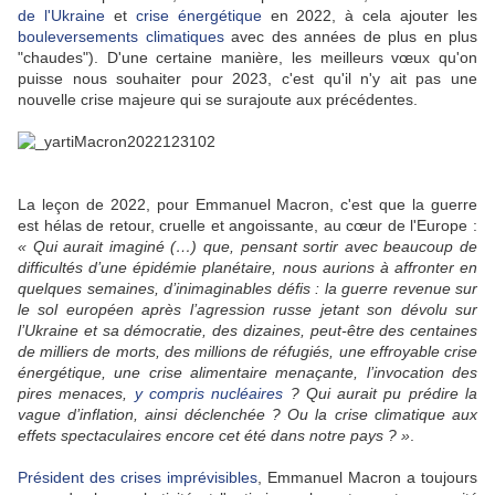
de l'Ukraine
et
crise énergétique
en 2022, à cela ajouter les
bouleversements climatiques
avec des années de plus en plus
"chaudes"). D'une certaine manière, les meilleurs vœux qu'on
puisse nous souhaiter pour 2023, c'est qu'il n'y ait pas une
nouvelle crise majeure qui se surajoute aux précédentes.
La leçon de 2022, pour Emmanuel Macron, c'est que la guerre
est hélas de retour, cruelle et angoissante, au cœur de l'Europe :
« Qui aurait imaginé (…) que, pensant sortir avec beaucoup de
difficultés d’une épidémie planétaire, nous aurions à affronter en
quelques semaines, d’inimaginables défis : la guerre revenue sur
le sol européen après l’agression russe jetant son dévolu sur
l’Ukraine et sa démocratie, des dizaines, peut-être des centaines
de milliers de morts, des millions de réfugiés, une effroyable crise
énergétique, une crise alimentaire menaçante, l’invocation des
pires menaces,
y compris nucléaires
? Qui aurait pu prédire la
vague d’inflation, ainsi déclenchée ? Ou la crise climatique aux
effets spectaculaires encore cet été dans notre pays ? »
.
Président des crises imprévisibles
, Emmanuel Macron a toujours