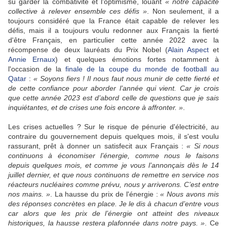
su garder la combativité et l'optimisme, louant
« notre capacité
collective à relever ensemble ces défis »
. Non seulement, il a
toujours considéré que la France était capable de relever les
défis, mais il a toujours voulu redonner aux Français la fierté
d'être Français, en particulier cette année 2022 avec la
récompense de deux lauréats du Prix Nobel (
Alain Aspect
et
Annie Ernaux
) et quelques émotions fortes notamment à
l'occasion de la
finale de la coupe du monde de football au
Qatar
:
« Soyons fiers ! Il nous faut nous munir de cette fierté et
de cette confiance pour aborder l’année qui vient. Car je crois
que cette année 2023 est d’abord celle de questions que je sais
inquiétantes, et de crises une fois encore à affronter. »
.
Les crises actuelles ? Sur le risque de pénurie d'électricité, au
contraire du gouvernement depuis quelques mois, il s'est voulu
rassurant, prêt à donner un satisfecit aux Français :
« Si nous
continuons à économiser l’énergie, comme nous le faisons
depuis quelques mois, et comme je vous l’annonçais dès le 14
juillet dernier, et que nous continuons de remettre en service nos
réacteurs nucléaires comme prévu, nous y arriverons. C’est entre
nos mains. »
. La hausse du prix de l'énergie :
« Nous avons mis
des réponses concrètes en place. Je le dis à chacun d’entre vous
car alors que les prix de l’énergie ont atteint des niveaux
historiques, la hausse restera plafonnée dans notre pays. »
. Ce