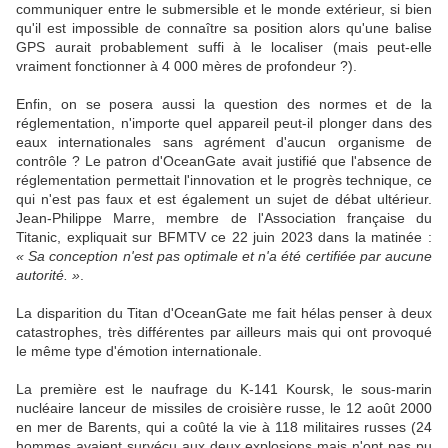
communiquer entre le submersible et le monde extérieur, si bien
qu'il est impossible de connaître sa position alors qu'une balise
GPS aurait probablement suffi à le localiser (mais peut-elle
vraiment fonctionner à 4 000 mères de profondeur ?).
Enfin, on se posera aussi la question des normes et de la
réglementation, n'importe quel appareil peut-il plonger dans des
eaux internationales sans agrément d'aucun organisme de
contrôle ? Le patron d'OceanGate avait justifié que l'absence de
réglementation permettait l'innovation et le progrès technique, ce
qui n'est pas faux et est également un sujet de débat ultérieur.
Jean-Philippe Marre, membre de l'Association française du
Titanic, expliquait sur BFMTV ce 22 juin 2023 dans la matinée :
« Sa conception n'est pas optimale et n'a été certifiée par aucune
autorité. »
.
La disparition du Titan d'OceanGate me fait hélas penser à deux
catastrophes, très différentes par ailleurs mais qui ont provoqué
le même type d'émotion internationale.
La première est le naufrage du K-141 Koursk, le sous-marin
nucléaire lanceur de missiles de croisière russe, le 12 août 2000
en mer de Barents, qui a coûté la vie à 118 militaires russes (24
hommes avaient survécu aux deux explosions mais n'ont pas pu