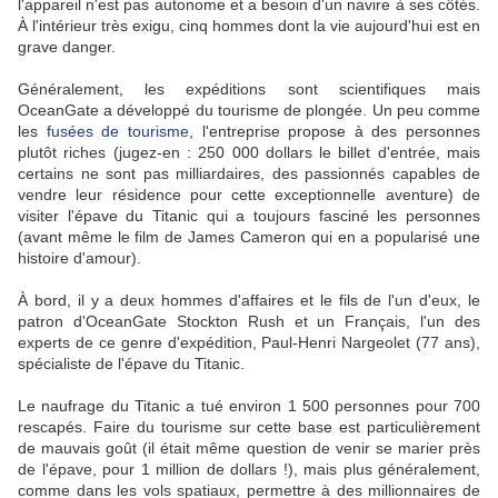
l'appareil n'est pas autonome et a besoin d'un navire à ses côtés.
À l'intérieur très exigu, cinq hommes dont la vie aujourd'hui est en
grave danger.
Généralement, les expéditions sont scientifiques mais
OceanGate a développé du tourisme de plongée. Un peu comme
les
fusées de tourisme
, l'entreprise propose à des personnes
plutôt riches (jugez-en : 250 000 dollars le billet d'entrée, mais
certains ne sont pas milliardaires, des passionnés capables de
vendre leur résidence pour cette exceptionnelle aventure) de
visiter l'épave du Titanic qui a toujours fasciné les personnes
(avant même le film de James Cameron qui en a popularisé une
histoire d'amour).
À bord, il y a deux hommes d'affaires et le fils de l'un d'eux, le
patron d'OceanGate Stockton Rush et un Français, l'un des
experts de ce genre d'expédition, Paul-Henri Nargeolet (77 ans),
spécialiste de l'épave du Titanic.
Le naufrage du Titanic a tué environ 1 500 personnes pour 700
rescapés. Faire du tourisme sur cette base est particulièrement
de mauvais goût (il était même question de venir se marier près
de l'épave, pour 1 million de dollars !), mais plus généralement,
comme dans les vols spatiaux, permettre à des millionnaires de