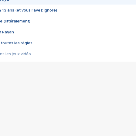
 a 13 ans (et vous l'avez ignoré)
e (littéralement)
im Rayan
 toutes les règles
s les jeux vidéo
us choquant de Rockstar ? - Le scandale BULLY
e plus moche de Steam
du RÊVE tourne au CAUCHEMAR
pendant 8 heures
it… à tort
umiliés par un jeu vidéo
ire - Final Fantasy 8