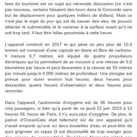
faire du tourisme est un sujet qui nécessite discussion (ce n'est
pas nouveau, certains faisaient des tours dans le Concorde sans
but de déplacement pour quelques milliers de dollars). Mais ce
n'est pas le sujet du jour qui est de sauver des vies, de pouvoir
détecter le submersible et le ramener à la surface avant qu'il ne
soit trop tard. Il faut être hélas pessimiste à cette heure.
L'appareil construit en 2017 et qui pèse un peu plus de 10,4
tonnes est composé d'une capsule en titane et fibre de carbone.
Il mesure 6,7 mètres, est équipé de quatre propulseurs
électriques qui lui permettent de se mouvoir à une vitesse de 5,6
kilomètres par heure et peut descendre à la vitesse de 55 mètres
par minute jusqu'à 4 000 mètres de profondeur. Une plongée est
prévue pour durer environ huit heures, deux heures pour
descendre, quatre heures d'observation et deux heures pour
remonter.
Dans l'appareil, l'autonomie d'oxygène est de 96 heures pour
cinq passagers, si bien qu'à partir de ce jeudi 22 juin 2023 à 13
heures 08, heure de Paris, il n'y aura plus d'oxygène. De plus, le
patron d'OceanGate était tellement sûr de son appareil qu'il
n'avait emporté qu'une ou deux bouteilles d'eau et peut-être de
quoi grignoter un repas (il est déconseillé de trop manger pour