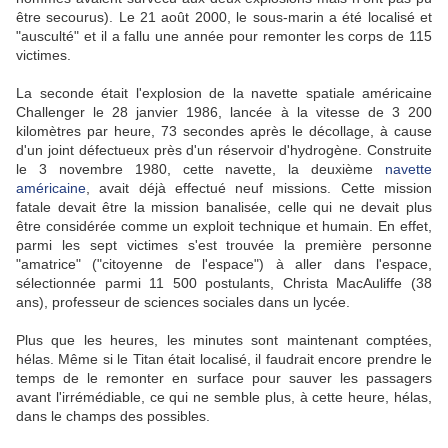
être secourus). Le 21 août 2000, le sous-marin a été localisé et
"
ausculté
"
et il a fallu une année pour remonter les corps de 115
victimes.
La seconde était l'explosion de la navette spatiale américaine
Challenger le 28 janvier 1986, lancée à la vitesse de 3 200
kilomètres par heure, 73 secondes après le décollage, à cause
d'un joint défectueux près d'un réservoir d'hydrogène. Construite
le 3 novembre 1980, cette navette, la deuxième
navette
américaine
, avait déjà effectué neuf missions. Cette mission
fatale devait être la mission banalisée, celle qui ne devait plus
être considérée comme un exploit technique et humain. En effet,
parmi les sept victimes s'est trouvée la première personne
"amatrice" ("citoyenne de l'espace") à aller dans l'espace,
sélectionnée parmi 11 500 postulants, Christa MacAuliffe (38
ans), professeur de sciences sociales dans un lycée.
Plus que les heures, les minutes sont maintenant comptées,
hélas. Même si le Titan était localisé, il faudrait encore prendre le
temps de le remonter en surface pour sauver les passagers
avant l'irrémédiable, ce qui ne semble plus, à cette heure, hélas,
dans le champs des possibles.