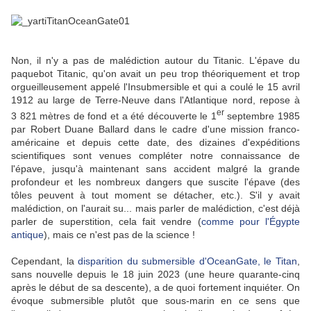
Non, il n'y a pas de malédiction autour du Titanic. L'épave du
paquebot Titanic, qu'on avait un peu trop théoriquement et trop
orgueilleusement appelé l'Insubmersible et qui a coulé le 15 avril
1912 au large de Terre-Neuve dans l'Atlantique nord, repose à
er
3 821 mètres de fond et a été découverte le 1
septembre 1985
par Robert Duane Ballard dans le cadre d'une mission franco-
américaine et depuis cette date, des dizaines d'expéditions
scientifiques sont venues compléter notre connaissance de
l'épave, jusqu'à maintenant sans accident malgré la grande
profondeur et les nombreux dangers que suscite l'épave (des
tôles peuvent à tout moment se détacher, etc.). S'il y avait
malédiction, on l'aurait su... mais parler de malédiction, c'est déjà
parler de superstition, cela fait vendre (
comme pour l'Égypte
antique
), mais ce n'est pas de la science !
Cependant, la
disparition du submersible d'OceanGate, le Titan
,
sans nouvelle depuis le 18 juin 2023 (une heure quarante-cinq
après le début de sa descente), a de quoi fortement inquiéter. On
évoque submersible plutôt que sous-marin en ce sens que