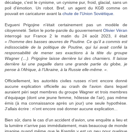
décalage, c'est le cynisme, un cynisme pur, froid, glacial, sans un
poil d'émotion. Un robot. Bref, un agent du KGB comme on
pouvait en caricaturer avant la
chute de l'Union Soviétique
.
Evgueni Prigojine n'était certainement pas un modèle de
citoyenneté. Selon le porte-parole du gouvernement
Olivier Véran
interrogé sur France 2 le matin du 24 août 2023, il était
« l’homme des basses œuvres de Poutine. Ce qu’il a commis est
indissociable de la politique de Poutine, qui lui avait confié la
responsabilité de mener ses exactions à la tête du groupe
Wagner (…). Prigojine laisse derrière lui des charniers. Il laisse
derrière lui une pagaille dans une grande partie du globe, je
pense à l’Afrique, à l’Ukraine, à la Russie elle-même. »
.
Officiellement, les autorités civiles russes n'ont encore donné
aucune explication officielle au crash de l'avion dans lequel
auraient péri sept membres du groupe Wagner et trois membres
d'équipage (dont une jeune femme, hôtesse de l'air), pas même
émis (à ma connaissance après un jour) une seule hypothèse.
J'allais écrire : n'ont encore osé donner aucune explication...
Bien sûr, dans le cas d'un accident d'avion, une enquête a lieu et
la lumière n'arrive pas immédiatement, mais beaucoup de monde
imagine quand même que le Kremlin y est un peu pour quelque