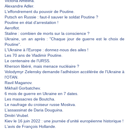
Victoria Amelina.
Alexandre Adler.
L'effondrement du pouvoir de Poutine.
Putsch en Russie : faut-il sauver le soldat Poutine ?
Poutine en état d'arrestation !
Aeroflot.
Staline : combien de morts sur la conscience ?
Ukraine, un an après : "Chaque jour de guerre est le choix de
Poutine".
L'Ukraine à l'Europe : donnez-nous des ailes !
Les 70 ans de Vladimir Poutine.
Le centenaire de l'URSS.
Kherson libéré, mais menace nucléaire ?
Volodymyr Zelensky demande l'adhésion accélérée de l'Ukraine à
l'OTAN.
Ravil Maganov.
Mikhaïl Gorbatchev.
6 mois de guerre en Ukraine en 7 dates.
Les massacres de Boutcha.
Le naufrage du croiseur russe Moskva.
L’assassinat de Daria Douguina.
Dmitri Vrubel.
Kiev le 16 juin 2022 : une journée d’unité européenne historique !
L'avis de François Hollande.