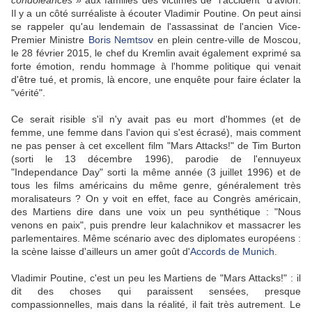
condoléances »
aux familles des victimes de
"
l'accident
"
d'avion.
Il y a un côté surréaliste à écouter Vladimir Poutine. On peut ainsi
se rappeler qu'au lendemain de l'assassinat de l'ancien Vice-
Premier Ministre
Boris Nemtsov
en plein centre-ville de Moscou,
le 28 février 2015, le chef du Kremlin avait également exprimé sa
forte émotion, rendu hommage à l'homme politique qui venait
d'être tué, et promis, là encore, une enquête pour faire éclater la
"
vérité
"
.
Ce serait risible s'il n'y avait pas eu mort d'hommes (et de
femme, une femme dans l'avion qui s'est écrasé), mais comment
ne pas penser à cet excellent film
"Mars Attacks!" de Tim Burton
(sorti le 13 décembre 1996), parodie de l'ennuyeux
"Independance Day" sorti la même année (3 juillet 1996) et de
tous les films américains du même genre, généralement très
moralisateurs ? On y voit en effet, face au Congrès américain,
des Martiens dire dans une voix un peu synthétique : "Nous
venons en paix", puis prendre leur kalachnikov et massacrer les
parlementaires. Même scénario avec des diplomates européens :
la scène laisse d'ailleurs un amer goût d'
Accords de Munich
.
Vladimir Poutine, c'est un peu les Martiens de "Mars Attacks!" : il
dit des choses qui paraissent sensées, presque
compassionnelles, mais dans la réalité, il fait très autrement. Le