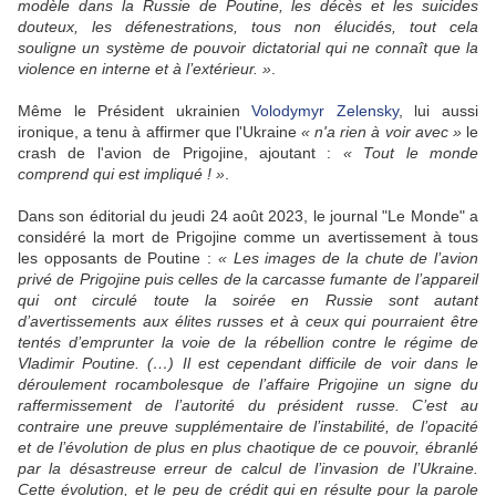
modèle dans la Russie de Poutine, les décès et les suicides
douteux, les défenestrations, tous non élucidés, tout cela
souligne un système de pouvoir dictatorial qui ne connaît que la
violence en interne et à l’extérieur. »
.
Même le Président ukrainien
Volodymyr Zelensky
, lui aussi
ironique, a tenu à affirmer que l'Ukraine
« n'a rien à voir avec »
le
crash de l'avion de Prigojine, ajoutant :
« Tout le monde
comprend qui est impliqué ! »
.
Dans son éditorial du jeudi 24 août 2023, le journal
"
Le Monde
"
a
considéré la mort de Prigojine comme un avertissement à tous
les opposants de Poutine :
« Les images de la chute de l’avion
privé de Prigojine puis celles de la carcasse fumante de l’appareil
qui ont circulé toute la soirée en Russie sont autant
d’avertissements aux élites russes et à ceux qui pourraient être
tentés d’emprunter la voie de la rébellion contre le régime de
Vladimir Poutine. (…) Il est cependant difficile de voir dans le
déroulement rocambolesque de l’affaire Prigojine un signe du
raffermissement de l’autorité du président russe. C’est au
contraire une preuve supplémentaire de l’instabilité, de l’opacité
et de l’évolution de plus en plus chaotique de ce pouvoir, ébranlé
par la désastreuse erreur de calcul de l’invasion de l’Ukraine.
Cette évolution, et le peu de crédit qui en résulte pour la parole