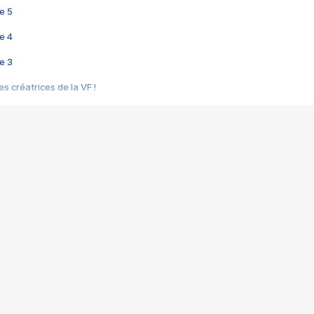
e 5
e 4
e 3
s créatrices de la VF !
e 2
e 1
e Mektoub My Love arrive enfin ! Rencontre avec Shaïn Boumedine et Sal
i : après Toni en famille
elle réalise le bouleversant Dites lui que je l'aime
ais ! Rencontre autour de Vie privée de Rebecca Zlotowski
 de Marguerite, Grave... Rencontre avec Ella Rumpf
 Les Rêveurs, un film intime sur la santé mentale