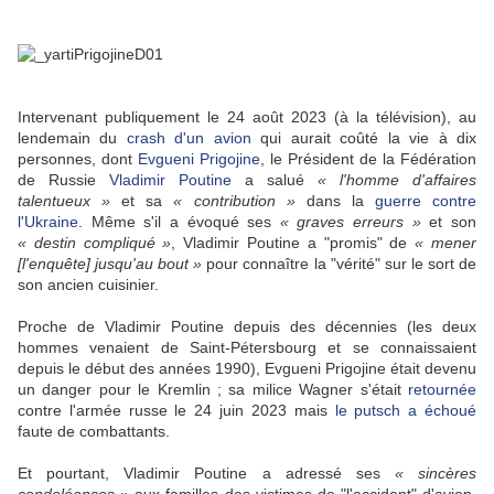
Intervenant publiquement le 24 août 2023 (à la télévision), au
lendemain du
crash d'un avion
qui aurait coûté la vie à dix
personnes, dont
Evgueni Prigojine
, le Président de la Fédération
de Russie
Vladimir Poutine
a salué
« l'homme d'affaires
talentueux »
et sa
« contribution »
dans la
guerre contre
l'Ukraine
. Même s'il a évoqué ses
« graves erreurs »
et son
« destin compliqué »
, Vladimir Poutine a
"promis" de
« mener
[l'enquête] jusqu'au bout »
pour connaître la "vérité" sur le sort de
son ancien cuisinier.
Proche de Vladimir Poutine depuis des décennies (les deux
hommes venaient de Saint-Pétersbourg et se connaissaient
depuis le début des années 1990), Evgueni Prigojine était devenu
un danger pour le Kremlin ; sa milice Wagner s'était
retournée
contre l'armée russe le 24 juin 2023 mais
le putsch a échoué
faute de combattants.
Et pourtant, Vladimir Poutine a adressé ses
« sincères