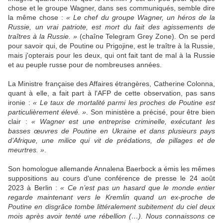
chose et le groupe Wagner, dans ses communiqués, semble dire
la même chose :
« Le chef du groupe Wagner, un héros de la
Russie, un vrai patriote, est mort du fait des agissements de
traîtres à la Russie. »
(chaîne Telegram Grey Zone). On se perd
pour savoir qui, de Poutine ou Prigojine, est le traître à la Russie,
mais j'opterais pour les deux, qui ont fait tant de mal à la Russie
et au peuple russe pour de nombreuses années.
La Ministre française des Affaires étrangères, Catherine Colonna,
quant à elle, a fait part à l'AFP de cette observation, pas sans
ironie :
« Le taux de mortalité parmi les proches de Poutine est
particulièrement élevé. »
. Son ministère a précisé, pour être bien
clair :
« Wagner est une entreprise criminelle, exécutant les
basses œuvres de Poutine en Ukraine et dans plusieurs pays
d’Afrique, une milice qui vit de prédations, de pillages et de
meurtres. »
.
Son homologue allemande Annalena Baerbock a émis les mêmes
suppositions au cours d'une conférence de presse le 24 août
2023 à Berlin :
« Ce n’est pas un hasard que le monde entier
regarde maintenant vers le Kremlin quand un ex-proche de
Poutine en disgrâce tombe littéralement subitement du ciel deux
mois après avoir tenté une rébellion (…). Nous connaissons ce