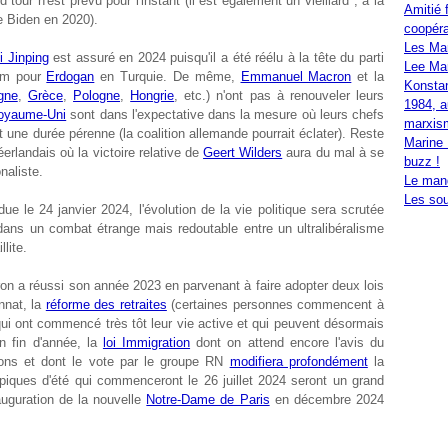
tour n'est prévu pour l'instant (il est également un vieillard ; à la
Amitié 
e Biden en 2020).
coopéra
Les Ma
i Jinping
est assuré en 2024 puisqu'il a été réélu à la tête du parti
Lee Mar
dem pour
Erdogan
en Turquie. De même,
Emmanuel Macron
et la
Konstan
gne
,
Grèce
,
Pologne
,
Hongrie
, etc.) n'ont pas à renouveler leurs
1984, a
oyaume-Uni
sont dans l'expectative dans la mesure où leurs chefs
marxis
une durée pérenne (la coalition allemande pourrait éclater). Reste
Marine 
éerlandais où la victoire relative de
Geert Wilders
aura du mal à se
buzz !
naliste.
Le mand
Les sou
e le 24 janvier 2024, l'évolution de la vie politique sera scrutée
ans un combat étrange mais redoutable entre un ultralibéralisme
llite.
n a réussi son année 2023 en parvenant à faire adopter deux lois
nnat, la
réforme des retraites
(certaines personnes commencent à
 qui ont commencé très tôt leur vie active et qui peuvent désormais
en fin d'année, la
loi Immigration
dont on attend encore l'avis du
tions et dont le vote par le groupe RN
modifiera profondément
la
mpiques d'été qui commenceront le 26 juillet 2024 seront un grand
nauguration de la nouvelle
Notre-Dame de Paris
en décembre 2024