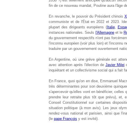
2030 ?) est tellement anticipée qu'aucun second 
fin de ce nouveau mandat, Poutine aura l'âge d
En revanche, le pouvoir du Président chinois
X
communiste et de l'État en 2022 et 2023. I
plupart des dirigeants européens (
Italie
,
Espa
instances nationales. Seuls
l'Allemagne
et le
R
du gouvernement respectifs n'ont pas forcément 
l'inconnu européen (voir plus loin) et l'inconnu n
traduire par un gouvernement ouvertement natio
En Argentine, où une grève générale est attendu
avec attention après l'élection de
Javier Milei
d
inquiétant et un collectivisme social qui a fait fai
En France, quoi qu'on en dise, Emmanuel Macro
très déterminantes pour son deuxième quinque
s'apercevoir qu'elles vont en bénéficier, celles
prendre leur retraite plus tôt que prévu), et, 
Conseil Constitutionnel sur certaines disposi
situation politique (à mon avis). Les jeux oly
rendez-vous national et parisien, ainsi que l'i
(le
pape François
y est invité).