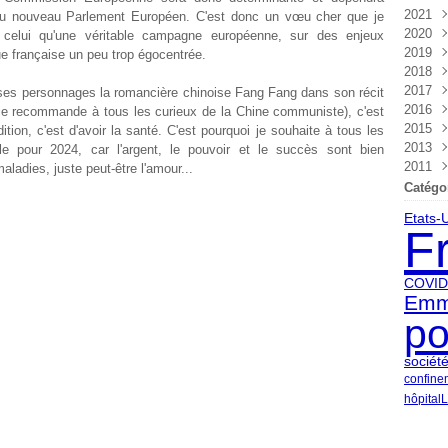
2021
Nov
Déc
du nouveau Parlement Européen. C'est donc un vœu cher que je
2020
Oct
Nov
Déc
 celui qu'une véritable campagne européenne, sur des enjeux
2019
Sep
Oct
Nov
Déc
ue française un peu trop égocentrée.
2018
Aoû
Sep
Oct
Nov
Déc
2017
Juil
Aoû
Sep
Oct
Nov
Déc
de ses personnages la romancière chinoise Fang Fang dans son récit
2016
Juin
Juil
Aoû
Sep
Oct
Nov
Déc
 je recommande à tous les curieux de la Chine communiste), c'est
2015
Mai
Juin
Juil
Aoû
Sep
Oct
Nov
Déc
dition, c'est d'avoir la santé. C'est pourquoi je souhaite à tous les
2013
Avri
Mai
Juin
Juil
Aoû
Sep
Oct
Nov
Déc
ble pour 2024, car l'argent, le pouvoir et le succès sont bien
2011
Mar
Avri
Mai
Juin
Juil
Aoû
Sep
Oct
Nov
Sep
adies, juste peut-être l'amour...
Févr
Mar
Avri
Mai
Juin
Juil
Aoû
Sep
Oct
Avri
Catégo
Janv
Févr
Mar
Avri
Mai
Juin
Juil
Aoû
Sep
Etats-
Janv
Févr
Mar
Avri
Mai
Juin
Juil
Aoû
F
Janv
Févr
Mar
Avri
Mai
Juin
Juil
Janv
Févr
Mar
Avri
Mai
Juin
Janv
Févr
Mar
Avri
Mai
COVID
Emm
Janv
Févr
Mar
Avri
po
Janv
Févr
Mar
Janv
sociét
confine
hôpital