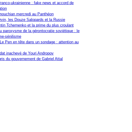
franco-ukrainienne : fake news et accord de
tion
nouchian mercredi au Panthéon
vin, les Douze Salopards et la Russie
tin Tchernenko et la prime du plus croulant
u paroxysme de la gérontocratie soviétique : le
me-sénilisme
Le Pen en tête dans un sondage : attention au
at inachevé de Youri Andropov
ris du gouvernement de Gabriel Attal