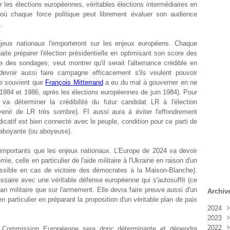
r les élections européennes, véritables élections intermédiaires en
) où chaque force politique peut librement évaluer son audience
.
jeux nationaux l'emporteront sur les enjeux européens. Chaque
haite préparer l'élection présidentielle en optimisant son score des
des sondages, veut montrer qu'il serait l'alternance crédible en
devoir aussi faire campagne efficacement s'ils veulent pouvoir
se souvient que
François Mitterrand
a eu du mal à gouverner en ne
1984 et 1986, après les élections européennes de juin 1984). Pour
va déterminer la crédibilité du futur candidat LR à l'élection
venir de LR très sombre). FI aussi aura à éviter l'effondrement
icatif est bien connecté avec le peuple, condition pour ce parti de
e aboyante (ou aboyeuse).
importants que les enjeux nationaux. L'Europe de 2024 va devoir
mie, celle en particulier de l'aide militaire à l'Ukraine en raison d'un
sible en cas de victoire des démocrates à la Maison-Blanche).
ssaire avec une véritable défense européenne qui s'autosuffit (ce
lan militaire que sur l'armement. Elle devra faire preuve aussi d'un
Archiv
n particulier en préparant la proposition d'un véritable plan de paix
2024
2023
Févr
2022
Janv
Déc
 Commission Européenne sera donc déterminante et dépendra