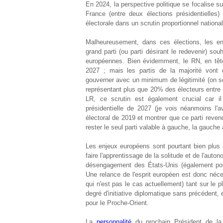
En 2024, la perspective politique se focalise su
France (entre deux élections présidentielles
électorale dans un scrutin proportionnel national
Malheureusement, dans ces élections, les en
grand parti (ou parti désirant le redevenir) sou
européennes. Bien évidemment, le RN, en tête 
2027 ; mais les partis de la majorité vont 
gouverner avec un minimum de légitimité (on 
représentant plus que 20% des électeurs entre 
LR, ce scrutin est également crucial car il 
présidentielle de 2027 (je vois néanmoins l'a
électoral de 2019 et montrer que ce parti revend
rester le seul parti valable à gauche, la gauch
Les enjeux européens sont pourtant bien plus 
faire l'apprentissage de la solitude et de l'autono
désengagement des États-Unis (également pos
Une relance de l'esprit européen est donc néce
qui n'est pas le cas actuellement) tant sur le p
degré d'initiative diplomatique sans précédent, e
pour le Proche-Orient.
La
personnalité
du prochain Président de la