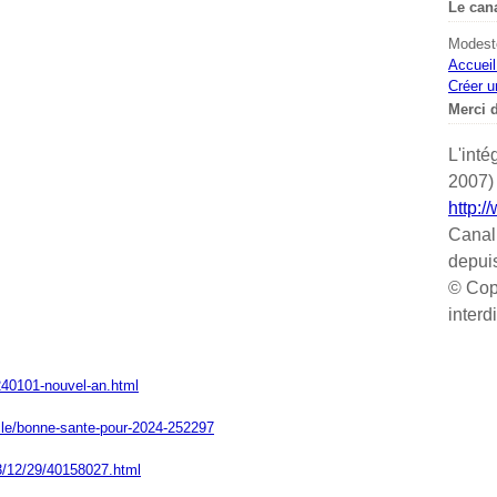
Le can
Modeste
Accueil
Créer u
Merci d
L'inté
2007) 
http:/
Canal
depui
© Cop
interd
0240101-nouvel-an.html
ticle/bonne-sante-pour-2024-252297
23/12/29/40158027.html