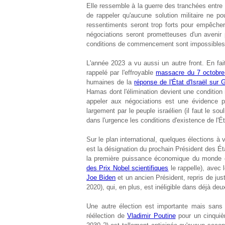
Elle ressemble à la guerre des tranchées entre 1
de rappeler qu'aucune solution militaire ne p
ressentiments seront trop forts pour empêcher
négociations seront prometteuses d'un aveni
conditions de commencement sont impossibles 
L'année 2023 a vu aussi un autre front. En fai
rappelé par l'effroyable
massacre du 7 octobre
humaines de la
réponse de l'État d'Israël sur
Hamas dont l'élimination devient une condition 
appeler aux négociations est une évidence p
largement par le peuple israélien (il faut le so
dans l'urgence les conditions d'existence de l'Éta
Sur le plan international, quelques élections à
est la désignation du prochain Président des 
la première puissance économique du monde et
des Prix Nobel scientifiques
le rappelle), avec 
Joe Biden
et un ancien Président, repris de jus
2020), qui, en plus, est inéligible dans déjà deu
Une autre élection est importante mais sans r
réélection de
Vladimir Poutine
pour un cinquiè