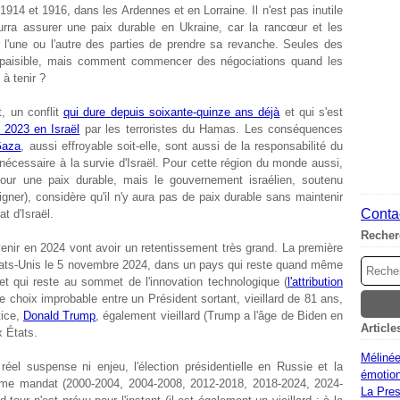
914 et 1916, dans les Ardennes et en Lorraine. Il n'est pas inutile
ourra assurer une paix durable en Ukraine, car la rancœur et les
 l'une ou l'autre des parties de prendre sa revanche. Seules des
r paisible, mais comment commencer des négociations quand les
à tenir ?
t, un conflit
qui dure depuis soixante-quinze ans déjà
et qui s'est
 2023 en Israël
par les terroristes du Hamas. Les conséquences
 Gaza
, aussi effroyable soit-elle, sont aussi de la responsabilité du
nécessaire à la survie d'Israël. Pour cette région du monde aussi,
our une paix durable, mais le gouvernement israélien, soutenu
uligner), considère qu'il n'y aura pas de paix durable sans maintenir
Contac
t d'Israël.
Recher
 venir en 2024 vont avoir un retentissement très grand. La première
États-Unis le 5 novembre 2024, dans un pays qui reste quand même
 qui reste au sommet de l'innovation technologique (
l'attribution
le choix improbable entre un Président sortant, vieillard de 81 ans,
tice,
Donald Trump
, également vieillard (Trump a l'âge de Biden en
Article
x États.
Mélinée
éel suspense ni enjeu, l'élection présidentielle en Russie et la
émotion
me mandat (2000-2004, 2004-2008, 2012-2018, 2018-2024, 2024-
La Pres