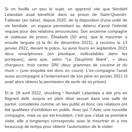
Si on fouille un peu le sujet, on apprend vite que Nordahl
Lelandais avait bénéficié dans sa prison de Saint-Quentin-
Fallavier (en Isère), depuis 2020, de la disposition d'une unité de
vie familiale, un espace permettant au détenu d'avoir l'intimité
requise pour des relations amoureuses. Son ancienne compagne
et visiteuse de prison,
Élisabeth
(50 ans), que le meurtrier a
ensuite larguée (à la fin de décembre 2021), a reconnu le 13
janvier 2022, devant la police, lui avoir fourni en septembre 2021
deux smartphones (en plastique, indécelables dans les
portiques), ainsi que, selon "Le Dauphiné libéré",
« deux
chargeurs, trois cartes SIM, deux grammes de cocaïne et du
rhum »
(une enquête est donc en cours). L'ex-compagne l'avait
aussi accompagné à l'enterrement de son père en janvier 2021 (il
avait alors obtenu la permission de sortir de sa prison).
Et le 28 avril 2022, shocking ! Nordahl Lelandais a été pris en
flagrant délit, surpris en plein ébat sexuel dans une salle de
parloir, considérée comme un lieu public et donc ces relations ont
été qualifiées d'exhibition en public. Avec qui ? Avec une nouvelle
compagne, mais ce qui est troublant, c'est que c'était sa première
visite, elle a longtemps correspondu avec le meurtrier et a mis
beaucoup de temps pour obtenir l'autorisation de le visiter.