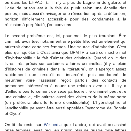
ou dans les EHPAD !)... Il n'y a plus de bagne ni de galère, et
l'idée de prison est à la fois de punir selon une échelle des
peines, mais aussi d'envisager une réinsertion après la détention,
horizon difficilement accessible pour des condamnés à la
réclusion à perpétuité, j'en conviens.
Le second problème est, ici, pour moi, le plus troublant. Être
criminel, avoir tué, notamment une petite fille, est un élément qui
attirerait donc certaines femmes. Une source d'admiration. C'est
plus qu'inquiétant. C'est ainsi que BFMTV a sorti ce moche mot
d'hybristophilie : le fait d'aimer des criminels. Quand on lit des
livres très précis sur certaines affaires criminelles (il y a plein
d'histoires de criminels dans la littérature), on s'aperçoit assez
rapidement que lorsqu'il est incarcéré, puis condamné, le
meurtrier voire l'assassin reçoit parfois des contacts de
personnes intéressées à nouer une relation avec lui. Il n'y a
d'ailleurs pas forcément de sexe particulier, le criminel peut être
une criminelle, elle attirera aussi des visiteurs de la même sorte
(on préférera alors le terme d'enclitophilie). L'hybristophilie et
l'enclitophilie peuvent être aussi appelées "syndrome de Bonnie
et Clyde".
On lit du reste sur
Wikipédia
que Landru, qui avait assassiné
onze femmes, avait reçu en prison plus de quatre mille lettres