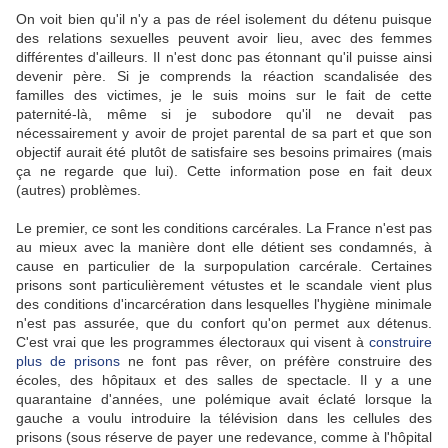
On voit bien qu'il n'y a pas de réel isolement du détenu puisque
des relations sexuelles peuvent avoir lieu, avec des femmes
différentes d'ailleurs. Il n'est donc pas étonnant qu'il puisse ainsi
devenir père. Si je comprends la réaction scandalisée des
familles des victimes, je le suis moins sur le fait de cette
paternité-là, même si je subodore qu'il ne devait pas
nécessairement y avoir de projet parental de sa part et que son
objectif aurait été plutôt de satisfaire ses besoins primaires (mais
ça ne regarde que lui). Cette information pose en fait deux
(autres) problèmes.
Le premier, ce sont les conditions carcérales. La France n'est pas
au mieux avec la manière dont elle détient ses condamnés, à
cause en particulier de la surpopulation carcérale. Certaines
prisons sont particulièrement vétustes et le scandale vient plus
des conditions d'incarcération dans lesquelles l'hygiène minimale
n'est pas assurée, que du confort qu'on permet aux détenus.
C'est vrai que les programmes électoraux qui visent à
construire
plus de prisons
ne font pas rêver, on préfère construire des
écoles, des hôpitaux et des salles de spectacle. Il y a une
quarantaine d'années, une polémique avait éclaté lorsque la
gauche a voulu introduire la télévision dans les cellules des
prisons (sous réserve de payer une redevance, comme à l'hôpital