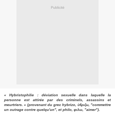
Publicité
« Hybristophilie : déviation sexuelle dans laquelle la
personne est attirée par des criminels, assassins et
meurtriers. » (provenant du grec hybrizo,
,
"
commettre
ὑϐριζω
un outrage contre quelqu'un
"
, et philo,
φιλω
,
"
aimer
"
).