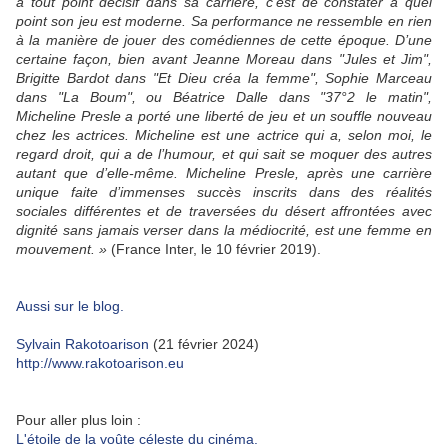
à tout point décisif dans sa carrière, c’est de constater à quel
point son jeu est moderne. Sa performance ne ressemble en rien
à la manière de jouer des comédiennes de cette époque. D’une
certaine façon, bien avant Jeanne Moreau dans "Jules et Jim",
Brigitte Bardot dans "Et Dieu créa la femme", Sophie Marceau
dans "La Boum", ou Béatrice Dalle dans "37°2 le matin",
Micheline Presle a porté une liberté de jeu et un souffle nouveau
chez les actrices. Micheline est une actrice qui a, selon moi, le
regard droit, qui a de l’humour, et qui sait se moquer des autres
autant que d’elle-même. Micheline Presle, après une carrière
unique faite d’immenses succès inscrits dans des réalités
sociales différentes et de traversées du désert affrontées avec
dignité sans jamais verser dans la médiocrité, est une femme en
mouvement. »
(France Inter, le 10 février 2019).
Aussi sur le blog.
Sylvain Rakotoarison
(21 février 2024)
http://www.rakotoarison.eu
Pour aller plus loin :
L'étoile de la voûte céleste du cinéma.