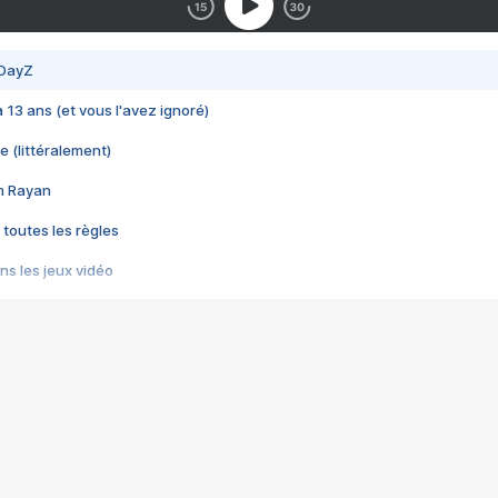
 DayZ
 a 13 ans (et vous l'avez ignoré)
e (littéralement)
im Rayan
 toutes les règles
s les jeux vidéo
us choquant de Rockstar ? - Le scandale BULLY
e plus moche de Steam
du RÊVE tourne au CAUCHEMAR
pendant 8 heures
it… à tort