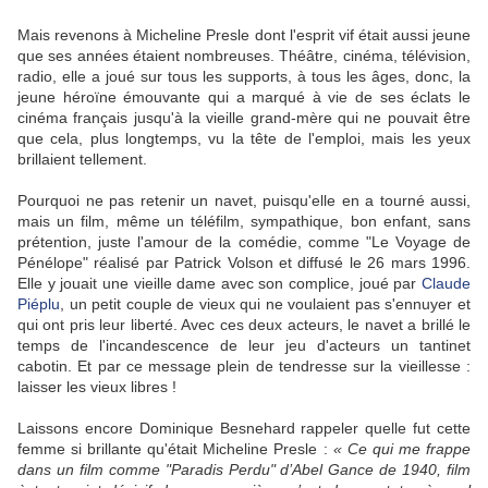
Mais revenons à Micheline Presle dont l'esprit vif était aussi jeune
que ses années étaient nombreuses. Théâtre, cinéma, télévision,
radio, elle a joué sur tous les supports, à tous les âges, donc, la
jeune héroïne émouvante qui a marqué à vie de ses éclats le
cinéma français jusqu'à la vieille grand-mère qui ne pouvait être
que cela, plus longtemps, vu la tête de l'emploi, mais les yeux
brillaient tellement.
Pourquoi ne pas retenir un navet, puisqu'elle en a tourné aussi,
mais un film, même un téléfilm, sympathique, bon enfant, sans
prétention, juste l'amour de la comédie, comme "Le Voyage de
Pénélope" réalisé par Patrick Volson et diffusé le 26 mars 1996.
Elle y jouait une vieille dame avec son complice, joué par
Claude
Piéplu
, un petit couple de vieux qui ne voulaient pas s'ennuyer et
qui ont pris leur liberté. Avec ces deux acteurs, le navet a brillé le
temps de l'incandescence de leur jeu d'acteurs un tantinet
cabotin. Et par ce message plein de tendresse sur la vieillesse :
laisser les vieux libres !
Laissons encore Dominique Besnehard rappeler quelle fut cette
femme si brillante qu'était Micheline Presle :
« Ce qui me frappe
dans un film comme "Paradis Perdu" d’Abel Gance de 1940, film