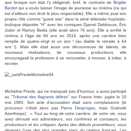
que lorsque son état l'y obligerait, bref, le contraire de
Brigitte
Bardot
qui a voulu laisser l'image de jeunesse au cinéma (ce qui
est d'ailleurs son droit le plus respectable). Elle a même joué son
propre rôle comme "guest star" dans la série télévisée hopistalo-
loufoque déjantée "
H
" avec les comiques Djamel Debbouze, Éric
Judor et Ramzy Bedia (elle avait alors 76 ans). Elle a arrêté le
cinéma à l'âge de 84 ans en 2016, après une carrière bien
remplie de quatre-vingt et un ans ! (au diable la retraite à 64
ans !). Mais elle était aussi une découvreuse de talents, de
nouveaux réalisateurs, de nouveaux producteurs, elle
encourageait la profession à se renouveler, à innover, à initier, à
recréer.
Micheline Presle, qui ne manquait pas d'humour, a aussi participé
au "
Tribunal des flagrants délires
" sur France Inter, jugée le 10
mai 1983. Son acte d'accusation était sans complaisance (le
procureur n'était alors pas
Pierre Desproges
, mais Guénolé
Azerthiope) :
« Tout au long de votre carrière, de votre vie, vous
avez dérouté vos admirateurs, vos confrères et consœurs, les
producteurs et les critiques. Après des débuts prometteurs, vous
devenez l'une des plus grandes stars du cinéma français. Les