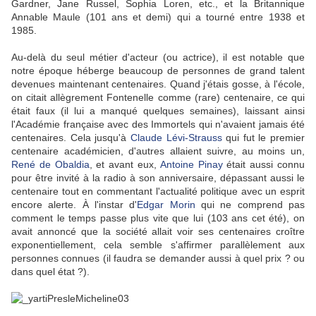
Gardner, Jane Russel, Sophia Loren, etc., et la Britannique
Annable Maule (101 ans et demi) qui a tourné entre 1938 et
1985.
Au-delà du seul métier d'acteur (ou actrice), il est notable que
notre époque héberge beaucoup de personnes de grand talent
devenues maintenant centenaires. Quand j'étais gosse, à l'école,
on citait allègrement Fontenelle comme (rare) centenaire, ce qui
était faux (il lui a manqué quelques semaines), laissant ainsi
l'Académie française avec des Immortels qui n'avaient jamais été
centenaires. Cela jusqu'à
Claude Lévi-Strauss
qui fut le premier
centenaire académicien, d'autres allaient suivre, au moins un,
René de Obaldia
, et avant eux,
Antoine Pinay
était aussi connu
pour être invité à la radio à son anniversaire, dépassant aussi le
centenaire tout en commentant l'actualité politique avec un esprit
encore alerte. À l'instar d'
Edgar Morin
qui ne comprend pas
comment le temps passe plus vite que lui (103 ans cet été), on
avait annoncé que la société allait voir ses centenaires croître
exponentiellement, cela semble s'affirmer parallèlement aux
personnes connues (il faudra se demander aussi à quel prix ? ou
dans quel état ?).