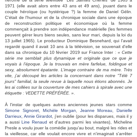
héroïne de la série télévisée "Les Saintes Chéries" de 1965 à
1971 (elle avait alors entre 43 ans et 49 ans), jouant dans le
couple héroïque (ou hystérique ?) la femme de Daniel Gélin.
C'était de l'humour et de la chronique sociale dans une époque
de reconstruction politique et économique où la femme
commençait à prendre son indépendance matérielle (les femmes
peuvent gérer leurs biens seules, sans leur mari, depuis la loi du
13 juillet 1965). Le producteur Dominique Besnehard, qui l'avait
regardé quand il avait 10 ans à la télévision, se souvenait d'elle
dans sa chronique du 10 février 2019 sur France Inter :
« Cette
série me semblait plus dynamique et originale que ce que je
voyais à l’époque. Je la trouvais en mère farfelue, foldingue et
sexy, absolument épatante. L’image contraire de ma mère. Très
vite, j’ai découpé les articles la concernant dans notre "Télé 7
jours" familial, la seule revue à laquelle nous étions abonnés. Je
les ai collées sur la couverture de mes cahiers à spirale avec une
étiquette : VEDETTE PRÉFÉRÉE. »
.
À l'instar de quelques autres anciennes jeunes stars comme
Simone Signoret
,
Michèle Morgan
,
Jeanne Moreau
,
Danielle
Darrieux
,
Annie Girardot
, j'en oublie (pour les disparues, mais il y
a aussi
Line Renaud
et d'autres parmi les vivantes), Micheline
Presle a voulu jouer la comédie jusqu'au bout, malgré les rides et
la vieillesse, car elle voulait encore vivre et n'imaginait s'arrêter