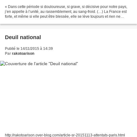
« Dans cette période si douloureuse, si grave, si décisive pour notre pays,
j’en appelle à l’unité, au rassemblement, au sang-froid. (…) La France est
forte, et même si elle peut être blessée, elle se lève toujours et rien ne
pourra l’atteindre, même...
Deuil national
Publié le 14/11/2015 à 14:39
Par
rakotoarison
http://rakotoarison.over-blog.com/article-sr-20151113-attentats-paris.html