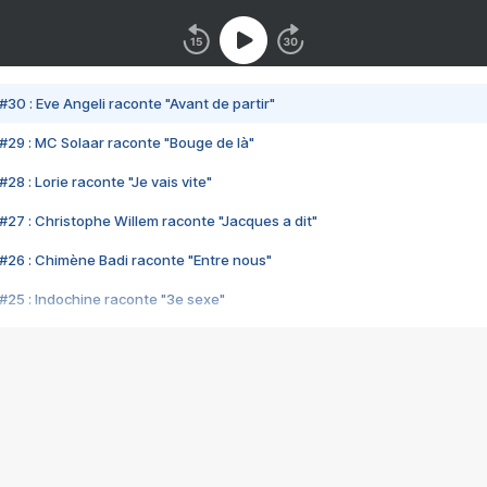
#30 : Eve Angeli raconte "Avant de partir"
#29 : MC Solaar raconte "Bouge de là"
28 : Lorie raconte "Je vais vite"
#27 : Christophe Willem raconte "Jacques a dit"
#26 : Chimène Badi raconte "Entre nous"
#25 : Indochine raconte "3e sexe"
#24 : Zaho raconte "C'est chelou"
#23 : Patrick Bruel raconte "Au café des délices"
#22 : Kyo raconte "Le chemin"
#21 : Nolwenn Leroy raconte "Cassé"