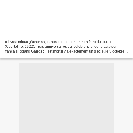
« Il vaut mieux gâcher sa jeunesse que de n’en rien faire du tout. »
(Courteline, 1922). Trois anniversaires qui célèbrent le jeune aviateur
français Roland Garros : il est mort il y a exactement un siècle, le 5 octobre
1918 dans les Ardennes. À un jour...