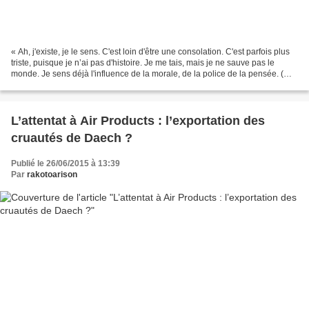
« Ah, j'existe, je le sens. C'est loin d'être une consolation. C'est parfois plus
triste, puisque je n’ai pas d'histoire. Je me tais, mais je ne sauve pas le
monde. Je sens déjà l'influence de la morale, de la police de la pensée. (…)
Certains sont prêts...
L’attentat à Air Products : l’exportation des
cruautés de Daech ?
Publié le 26/06/2015 à 13:39
Par
rakotoarison