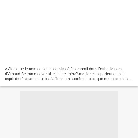
« Alors que le nom de son assassin déjà sombrait dans l’oubli, le nom
d’Arnaud Beltrame devenait celui de l’héroïsme français, porteur de cet
esprit de résistance qui est l’affirmation suprême de ce que nous sommes,
de ce pour quoi la France toujours...