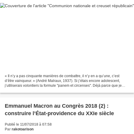
« Il n’y a pas cinquante manières de combattre, il n’y en a qu’une, c’est
d’être vainqueur. » (André Malraux, 1937). Si j’étais encore adolescent,
j’utiliserais volontiers la formule "panem et circenses". Déjà parce que je
viendrais de l’apprendre et...
Emmanuel Macron au Congrès 2018 (2) :
construire l’État-providence du XXIe siècle
Publié le 11/07/2018 à 07:58
Par
rakotoarison