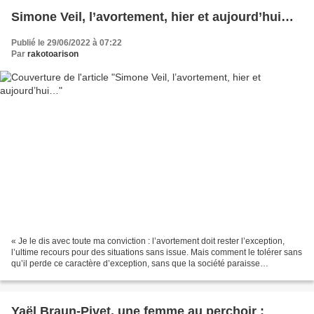
Simone Veil, l’avortement, hier et aujourd’hui…
Publié le 29/06/2022 à 07:22
Par
rakotoarison
« Je le dis avec toute ma conviction : l’avortement doit rester l’exception,
l’ultime recours pour des situations sans issue. Mais comment le tolérer sans
qu’il perde ce caractère d’exception, sans que la société paraisse
l’encourager ? Je voudrais d’abord...
Yaël Braun-Pivet, une femme au perchoir :