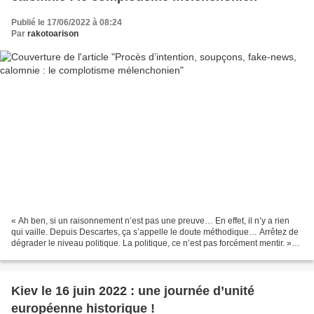
Publié le 17/06/2022 à 08:24
Par
rakotoarison
« Ah ben, si un raisonnement n’est pas une preuve… En effet, il n’y a rien
qui vaille. Depuis Descartes, ça s’appelle le doute méthodique… Arrêtez de
dégrader le niveau politique. La politique, ce n’est pas forcément mentir. »
(Jean-Luc Mélenchon, le...
Kiev le 16 juin 2022 : une journée d’unité
européenne historique !