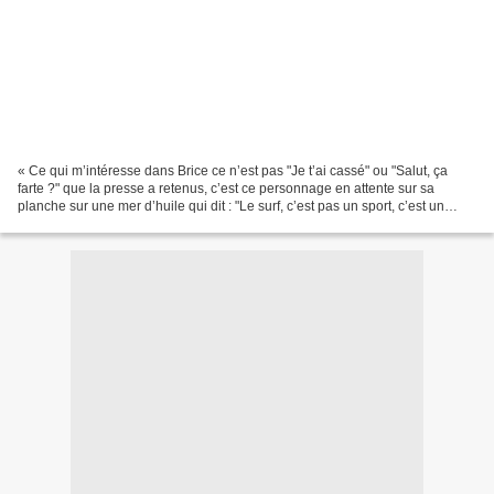
« Ce qui m’intéresse dans Brice ce n’est pas "Je t’ai cassé" ou "Salut, ça
farte ?" que la presse a retenus, c’est ce personnage en attente sur sa
planche sur une mer d’huile qui dit : "Le surf, c’est pas un sport, c’est un
rêve". » (Jean Dujardin). L’acteur...