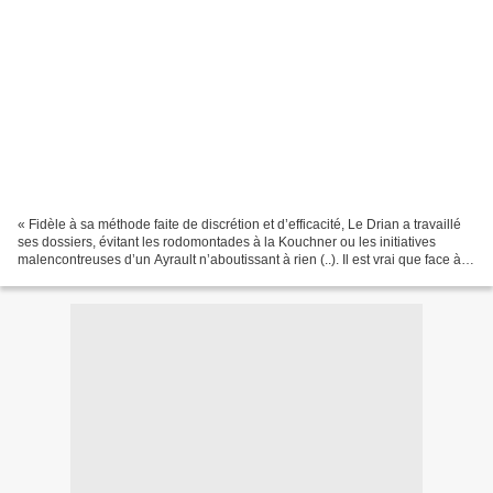
« Fidèle à sa méthode faite de discrétion et d’efficacité, Le Drian a travaillé
ses dossiers, évitant les rodomontades à la Kouchner ou les initiatives
malencontreuses d’un Ayrault n’aboutissant à rien (..). Il est vrai que face à
l’inexpérience de Macron,...