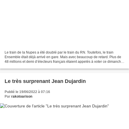
Le train de la Nupes a été doublé par le train du RN. Toutefois, le train
Ensemble était déjà arrivé en gare. Mais avec beaucoup de retard. Plus de
48 millions et demi d’électeurs français étaient appelés à voter ce dimanche
19 juin 2022 pour le second...
Le très surprenant Jean Dujardin
Publié le 19/06/2022 à 07:16
Par
rakotoarison