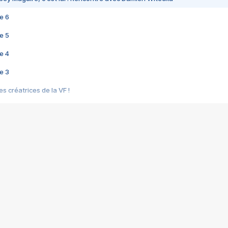
e 6
e 5
e 4
e 3
s créatrices de la VF !
e 2
e 1
e Mektoub My Love arrive enfin ! Rencontre avec Shaïn Boumedine et Sal
i : après Toni en famille
elle réalise le bouleversant Dites lui que je l'aime
ais ! Rencontre autour de Vie privée de Rebecca Zlotowski
 de Marguerite, Grave... Rencontre avec Ella Rumpf