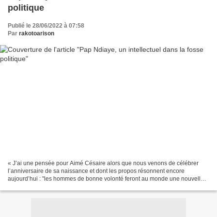
politique
Publié le 28/06/2022 à 07:58
Par
rakotoarison
« J’ai une pensée pour Aimé Césaire alors que nous venons de célébrer
l’anniversaire de sa naissance et dont les propos résonnent encore
aujourd’hui : "les hommes de bonne volonté feront au monde une nouvelle
lumière". » (Pap Ndiaye, le 27 juin 2022 sur...