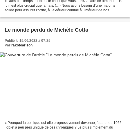
« Dans ces temps troublés, le choix que vous aurez à faire ce dimanche 19
juin est plus crucial que jamais. (…) Nous avons besoin d’une majorité
solide pour assurer l’ordre, à l’extérieur comme à l’intérieur de nos
frontières. Rien ne serait pire que...
Le monde perdu de Michèle Cotta
Publié le 15/06/2022 à 07:25
Par
rakotoarison
« Pourquoi la politique est-elle progressivement devenue, à partir de 1965,
l’objet à peu près unique de ces chroniques ? Le plus simplement du