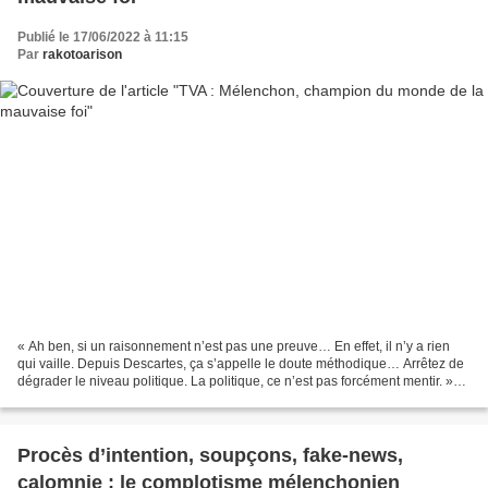
Publié le 17/06/2022 à 11:15
Par
rakotoarison
« Ah ben, si un raisonnement n’est pas une preuve… En effet, il n’y a rien
qui vaille. Depuis Descartes, ça s’appelle le doute méthodique… Arrêtez de
dégrader le niveau politique. La politique, ce n’est pas forcément mentir. »
(Jean-Luc Mélenchon, le...
Procès d’intention, soupçons, fake-news,
calomnie : le complotisme mélenchonien