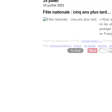
14 juillet
14 juillet 2021
Fête nationale : cinq ans plus tard…
« Alors 
ns les u
protéger
es França
Posté par rakotoarison à 07:29 -
Commentaires [
…
]
- Permal
Tags:
Emmanuel Macron
,
France
,
De Gaulle
,
attentat
,
is