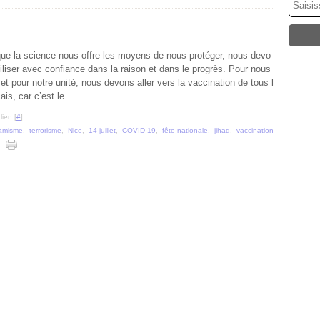
que la science nous offre les moyens de nous protéger, nous devo
tiliser avec confiance dans la raison et dans le progrès. Pour nous
 et pour notre unité, nous devons aller vers la vaccination de tous l
is, car c’est le...
ien [
#
]
lamisme
,
terrorisme
,
Nice
,
14 juillet
,
COVID-19
,
fête nationale
,
jihad
,
vaccination