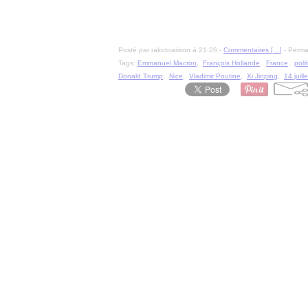
Posté par rakotoarison à 21:26 -
Commentaires [
…
]
- Permal
Tags:
Emmanuel Macron
,
François Hollande
,
France
,
poli
Donald Trump
,
Nice
,
Vladimir Poutine
,
Xi Jinping
,
14 juille