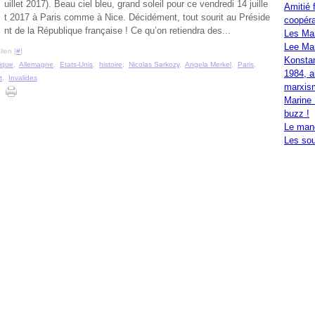
uillet 2017). Beau ciel bleu, grand soleil pour ce vendredi 14 juille
Amitié 
t 2017 à Paris comme à Nice. Décidément, tout sourit au Préside
coopéra
nt de la République française ! Ce qu’on retiendra des...
Les Ma
Lee Mar
ien [
#
]
Konstan
tique
,
Allemagne
,
Etats-Unis
,
histoire
,
Nicolas Sarkozy
,
Angela Merkel
,
Paris
,
1984, a
t
,
Invalides
marxis
Marine 
buzz !
Le mand
Les sou