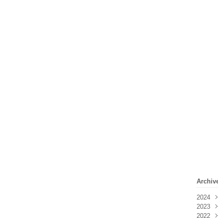
Archiv
2024
2023
Févr
2022
Janv
Déc