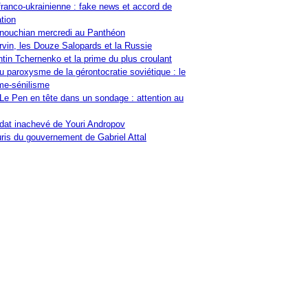
franco-ukrainienne : fake news et accord de
tion
nouchian mercredi au Panthéon
vin, les Douze Salopards et la Russie
tin Tchernenko et la prime du plus croulant
u paroxysme de la gérontocratie soviétique : le
me-sénilisme
Le Pen en tête dans un sondage : attention au
at inachevé de Youri Andropov
ris du gouvernement de Gabriel Attal