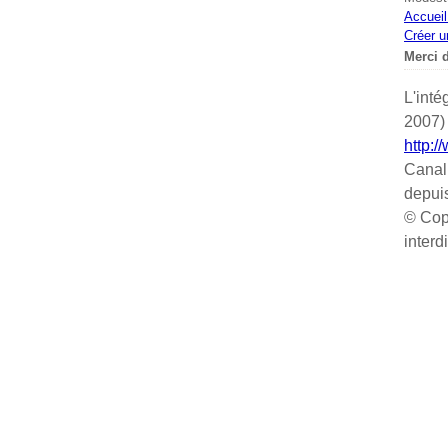
Accueil
Créer u
Merci d
L'inté
2007) 
http:/
Canal
depui
© Cop
interd