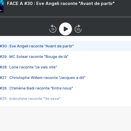
FACE A #30 : Eve Angeli raconte "Avant de partir"
#30 : Eve Angeli raconte "Avant de partir"
#29 : MC Solaar raconte "Bouge de là"
28 : Lorie raconte "Je vais vite"
#27 : Christophe Willem raconte "Jacques a dit"
#26 : Chimène Badi raconte "Entre nous"
#25 : Indochine raconte "3e sexe"
#24 : Zaho raconte "C'est chelou"
#23 : Patrick Bruel raconte "Au café des délices"
#22 : Kyo raconte "Le chemin"