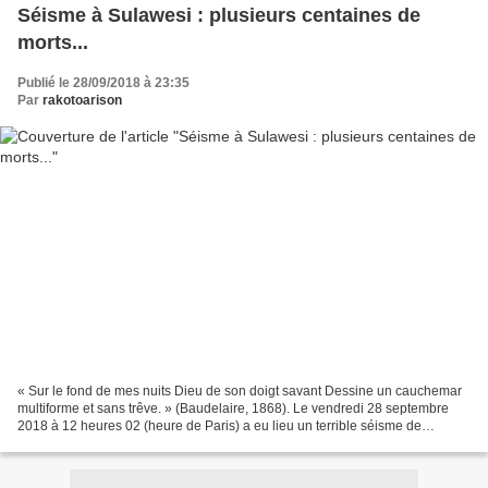
Séisme à Sulawesi : plusieurs centaines de
morts...
Publié le 28/09/2018 à 23:35
Par
rakotoarison
« Sur le fond de mes nuits Dieu de son doigt savant Dessine un cauchemar
multiforme et sans trêve. » (Baudelaire, 1868). Le vendredi 28 septembre
2018 à 12 heures 02 (heure de Paris) a eu lieu un terrible séisme de
magnitude 7,4 (magnitude du moment,...