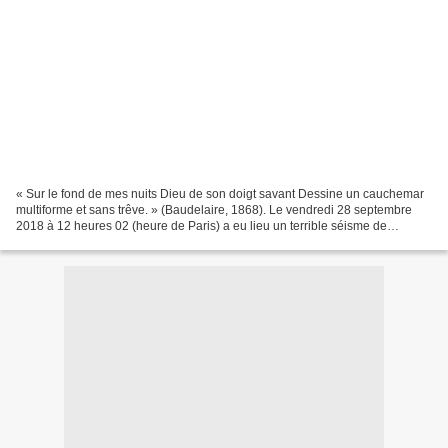
« Sur le fond de mes nuits Dieu de son doigt savant Dessine un cauchemar
multiforme et sans trêve. » (Baudelaire, 1868). Le vendredi 28 septembre
2018 à 12 heures 02 (heure de Paris) a eu lieu un terrible séisme de
magnitude 7,4 (magnitude du moment,...