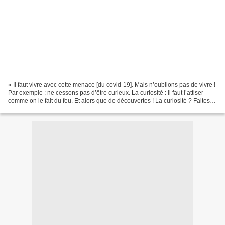
« Il faut vivre avec cette menace [du covid-19]. Mais n’oublions pas de vivre !
Par exemple : ne cessons pas d’être curieux. La curiosité : il faut l’attiser
comme on le fait du feu. Et alors que de découvertes ! La curiosité ? Faites-
en votre seconde...