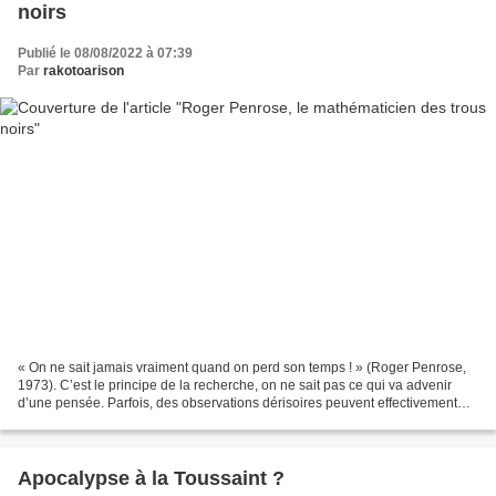
noirs
Publié le 08/08/2022 à 07:39
Par
rakotoarison
« On ne sait jamais vraiment quand on perd son temps ! » (Roger Penrose,
1973). C’est le principe de la recherche, on ne sait pas ce qui va advenir
d’une pensée. Parfois, des observations dérisoires peuvent effectivement
être à l’origine de grandes découvertes....
Apocalypse à la Toussaint ?