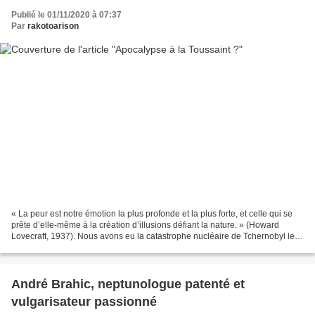
Publié le 01/11/2020 à 07:37
Par
rakotoarison
« La peur est notre émotion la plus profonde et la plus forte, et celle qui se
prête d’elle-même à la création d’illusions défiant la nature. » (Howard
Lovecraft, 1937). Nous avons eu la catastrophe nucléaire de Tchernobyl le
26 avril 1986. Nous avons...
André Brahic, neptunologue patenté et
vulgarisateur passionné