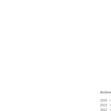
Archiv
2024
2023
Févr
2022
Janv
Déc