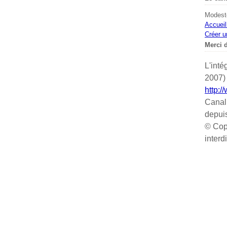
Modeste
Accueil
Créer u
Merci d
L'inté
2007) 
http:/
Canal
depui
© Cop
interd