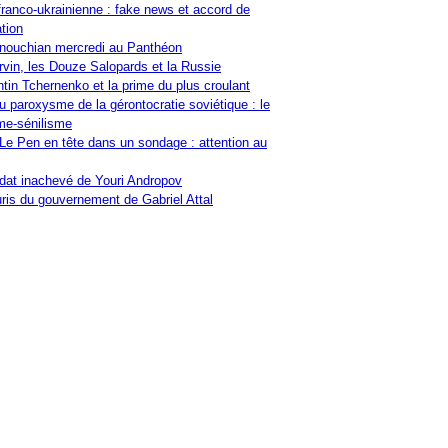
franco-ukrainienne : fake news et accord de
tion
nouchian mercredi au Panthéon
vin, les Douze Salopards et la Russie
tin Tchernenko et la prime du plus croulant
u paroxysme de la gérontocratie soviétique : le
me-sénilisme
Le Pen en tête dans un sondage : attention au
at inachevé de Youri Andropov
ris du gouvernement de Gabriel Attal