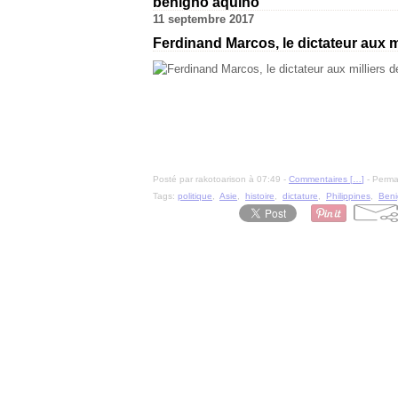
benigno aquino
11 septembre 2017
Ferdinand Marcos, le dictateur aux m
Posté par rakotoarison à 07:49 -
Commentaires [
…
]
- Permal
Tags:
politique
,
Asie
,
histoire
,
dictature
,
Philippines
,
Beni