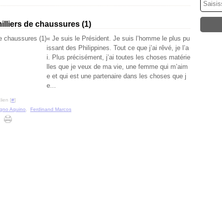
illiers de chaussures (1)
« Je suis le Président. Je suis l’homme le plus pu
issant des Philippines. Tout ce que j’ai rêvé, je l’a
i. Plus précisément, j’ai toutes les choses matérie
lles que je veux de ma vie, une femme qui m’aim
e et qui est une partenaire dans les choses que j
e...
ien [
#
]
gno Aquino
,
Ferdinand Marcos