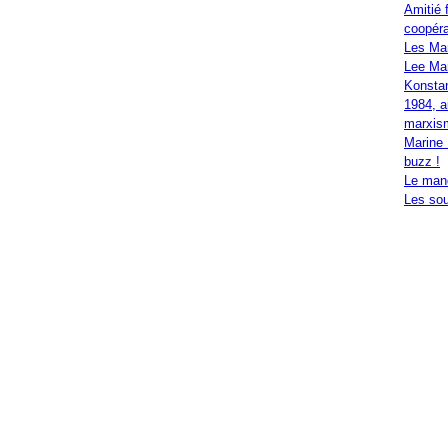
Amitié 
coopéra
Les Ma
Lee Mar
Konstan
1984, a
marxis
Marine 
buzz !
Le mand
Les sou